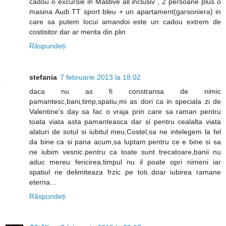
cadou o excursie in Maldive all inclusiv , 2 persoane plus o
masina Audi TT sport bleu + un apartament(garsoniera) in
care sa putem locui amandoi este un cadou extrem de
costisitor dar ar merita din plin
Răspundeți
stefania
7 februarie 2013 la 18:02
daca nu as fi constransa de nimic
pamantesc,bani,timp,spatiu,mi as dori ca in speciala zi de
Valentine's day sa fac o vraja prin care sa raman pentru
toata viata asta pamanteasca dar si pentru cealalta viata
alaturi de sotul si iubitul meu,Costel,sa ne intelegem la fel
da bine ca si pana acum,sa luptam pentru ce e bine si sa
ne iubim vesnic.pentru ca toate sunt trecatoare,banii nu
aduc mereu fericirea,timpul nu il poate opri nimeni iar
spatiul ne delimiteaza frzic pe toti..doar iubirea ramane
eterna...
Răspundeți