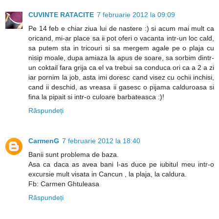
CUVINTE RATACITE
7 februarie 2012 la 09:09
Pe 14 feb e chiar ziua lui de nastere :) si acum mai mult ca
oricand, mi-ar place sa ii pot oferi o vacanta intr-un loc cald,
sa putem sta in tricouri si sa mergem agale pe o plaja cu
nisip moale, dupa amiaza la apus de soare, sa sorbim dintr-
un coktail fara grija ca el va trebui sa conduca ori ca a 2 a zi
iar pornim la job, asta imi doresc cand visez cu ochii inchisi,
cand ii deschid, as vreasa ii gasesc o pijama calduroasa si
fina la pipait si intr-o culoare barbateasca :)!
Răspundeți
CarmenG
7 februarie 2012 la 18:40
Banii sunt problema de baza.
Asa ca daca as avea bani l-as duce pe iubitul meu intr-o
excursie mult visata in Cancun , la plaja, la caldura.
Fb: Carmen Ghtuleasa
Răspundeți