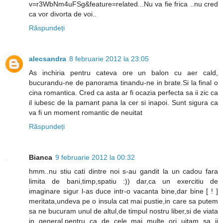
v=r3WbNm4uFSg&feature=related...Nu va fie frica ..nu cred
ca vor divorta de voi..
Răspundeți
alecsandra
8 februarie 2012 la 23:05
As inchiria pentru cateva ore un balon cu aer cald,
bucurandu-ne de panorama tinandu-ne in brate.Si la final o
cina romantica. Cred ca asta ar fi ocazia perfecta sa ii zic ca
il iubesc de la pamant pana la cer si inapoi. Sunt sigura ca
va fi un moment romantic de neuitat
Răspundeți
Bianca
9 februarie 2012 la 00:32
hmm..nu stiu cati dintre noi s-au gandit la un cadou fara
limita de bani,timp,spatiu :)) dar,ca un exercitiu de
imaginare sigur l-as duce intr-o vacanta bine,dar bine [ ! ]
meritata,undeva pe o insula cat mai pustie,in care sa putem
sa ne bucuram unul de altul,de timpul nostru liber,si de viata
in general,pentru ca de cele mai multe ori uitam sa ii