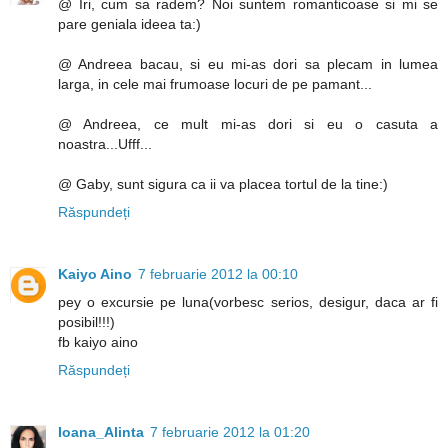
@ Iri, cum sa radem? Noi suntem romanticoase si mi se
pare geniala ideea ta:)
@ Andreea bacau, si eu mi-as dori sa plecam in lumea
larga, in cele mai frumoase locuri de pe pamant...
@ Andreea, ce mult mi-as dori si eu o casuta a
noastra...Ufff...
@ Gaby, sunt sigura ca ii va placea tortul de la tine:)
Răspundeți
Kaiyo Aino
7 februarie 2012 la 00:10
pey o excursie pe luna(vorbesc serios, desigur, daca ar fi
posibil!!!)
fb kaiyo aino
Răspundeți
Ioana_Alinta
7 februarie 2012 la 01:20