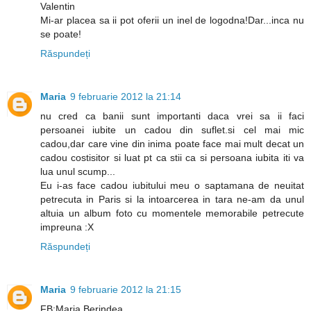
Valentin
Mi-ar placea sa ii pot oferii un inel de logodna!Dar...inca nu
se poate!
Răspundeți
Maria
9 februarie 2012 la 21:14
nu cred ca banii sunt importanti daca vrei sa ii faci
persoanei iubite un cadou din suflet.si cel mai mic
cadou,dar care vine din inima poate face mai mult decat un
cadou costisitor si luat pt ca stii ca si persoana iubita iti va
lua unul scump...
Eu i-as face cadou iubitului meu o saptamana de neuitat
petrecuta in Paris si la intoarcerea in tara ne-am da unul
altuia un album foto cu momentele memorabile petrecute
impreuna :X
Răspundeți
Maria
9 februarie 2012 la 21:15
FB:Maria Berindea