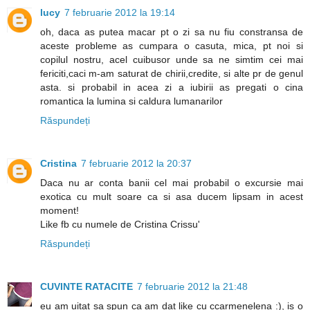
lucy
7 februarie 2012 la 19:14
oh, daca as putea macar pt o zi sa nu fiu constransa de
aceste probleme as cumpara o casuta, mica, pt noi si
copilul nostru, acel cuibusor unde sa ne simtim cei mai
fericiti,caci m-am saturat de chirii,credite, si alte pr de genul
asta. si probabil in acea zi a iubirii as pregati o cina
romantica la lumina si caldura lumanarilor
Răspundeți
Cristina
7 februarie 2012 la 20:37
Daca nu ar conta banii cel mai probabil o excursie mai
exotica cu mult soare ca si asa ducem lipsam in acest
moment!
Like fb cu numele de Cristina Crissu'
Răspundeți
CUVINTE RATACITE
7 februarie 2012 la 21:48
eu am uitat sa spun ca am dat like cu ccarmenelena :), is o