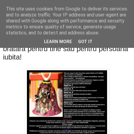
This site uses cookies from Google to deliver its services
PentruDive.ro
and to analyze traffic. Your IP address and user-agent are
shared with Google along with performance and security
metrics to ensure quality of service, generate usage
statistics, and to detect and address abuse.
luni, 6 februarie 2012
Concurs Valentine's Day: castiga o
LEARN MORE
GOT IT
bratara pentru tine sau pentru persoana
iubita!