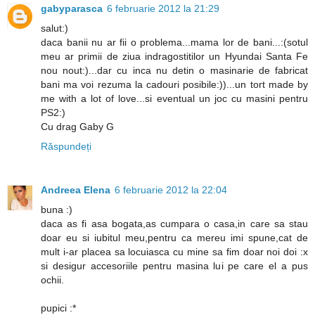
gabyparasca
6 februarie 2012 la 21:29
salut:)
daca banii nu ar fii o problema...mama lor de bani...:(sotul
meu ar primii de ziua indragostitilor un Hyundai Santa Fe
nou nout:)...dar cu inca nu detin o masinarie de fabricat
bani ma voi rezuma la cadouri posibile:))...un tort made by
me with a lot of love...si eventual un joc cu masini pentru
PS2:)
Cu drag Gaby G
Răspundeți
Andreea Elena
6 februarie 2012 la 22:04
buna :)
daca as fi asa bogata,as cumpara o casa,in care sa stau
doar eu si iubitul meu,pentru ca mereu imi spune,cat de
mult i-ar placea sa locuiasca cu mine sa fim doar noi doi :x
si desigur accesoriile pentru masina lui pe care el a pus
ochii.
pupici :*