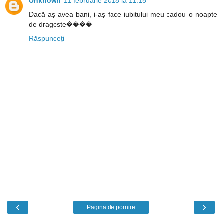
Unknown
11 februarie 2018 la 11:15
Dacă aș avea bani, i-aș face iubitului meu cadou o noapte
de dragoste����
Răspundeți
‹
›
Pagina de pornire