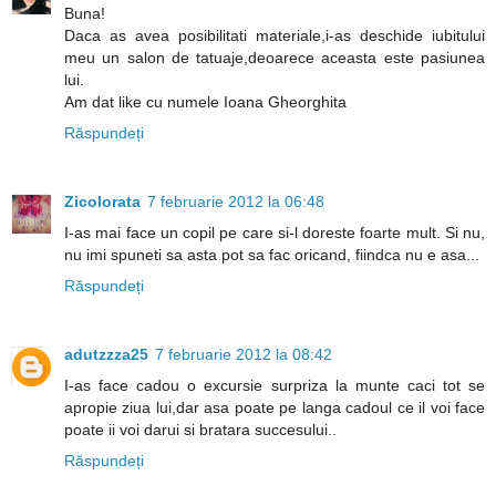
Buna!
Daca as avea posibilitati materiale,i-as deschide iubitului
meu un salon de tatuaje,deoarece aceasta este pasiunea
lui.
Am dat like cu numele Ioana Gheorghita
Răspundeți
Zicolorata
7 februarie 2012 la 06:48
I-as mai face un copil pe care si-l doreste foarte mult. Si nu,
nu imi spuneti sa asta pot sa fac oricand, fiindca nu e asa...
Răspundeți
adutzzza25
7 februarie 2012 la 08:42
I-as face cadou o excursie surpriza la munte caci tot se
apropie ziua lui,dar asa poate pe langa cadoul ce il voi face
poate ii voi darui si bratara succesului..
Răspundeți