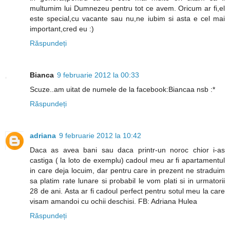
multumim lui Dumnezeu pentru tot ce avem. Oricum ar fi,el
este special,cu vacante sau nu,ne iubim si asta e cel mai
important,cred eu :)
Răspundeți
Bianca
9 februarie 2012 la 00:33
Scuze..am uitat de numele de la facebook:Biancaa nsb :*
Răspundeți
adriana
9 februarie 2012 la 10:42
Daca as avea bani sau daca printr-un noroc chior i-as
castiga ( la loto de exemplu) cadoul meu ar fi apartamentul
in care deja locuim, dar pentru care in prezent ne straduim
sa platim rate lunare si probabil le vom plati si in urmatorii
28 de ani. Asta ar fi cadoul perfect pentru sotul meu la care
visam amandoi cu ochii deschisi. FB: Adriana Hulea
Răspundeți