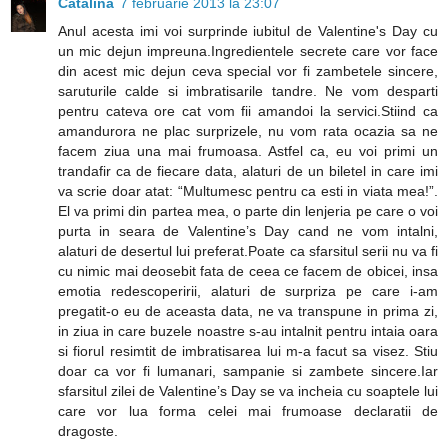
Cătălina
7 februarie 2013 la 23:07
Anul acesta imi voi surprinde iubitul de Valentine's Day cu
un mic dejun impreuna.Ingredientele secrete care vor face
din acest mic dejun ceva special vor fi zambetele sincere,
saruturile calde si imbratisarile tandre. Ne vom desparti
pentru cateva ore cat vom fii amandoi la servici.Stiind ca
amandurora ne plac surprizele, nu vom rata ocazia sa ne
facem ziua una mai frumoasa. Astfel ca, eu voi primi un
trandafir ca de fiecare data, alaturi de un biletel in care imi
va scrie doar atat: “Multumesc pentru ca esti in viata mea!”.
El va primi din partea mea, o parte din lenjeria pe care o voi
purta in seara de Valentine’s Day cand ne vom intalni,
alaturi de desertul lui preferat.Poate ca sfarsitul serii nu va fi
cu nimic mai deosebit fata de ceea ce facem de obicei, insa
emotia redescoperirii, alaturi de surpriza pe care i-am
pregatit-o eu de aceasta data, ne va transpune in prima zi,
in ziua in care buzele noastre s-au intalnit pentru intaia oara
si fiorul resimtit de imbratisarea lui m-a facut sa visez. Stiu
doar ca vor fi lumanari, sampanie si zambete sincere.Iar
sfarsitul zilei de Valentine’s Day se va incheia cu soaptele lui
care vor lua forma celei mai frumoase declaratii de
dragoste.