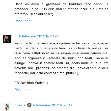
Daca as avea o gramada de bani:)as face cadou la
amandoi un sejur in cele mai frumoase locuri din lume,de
preferabil si calduroase:)
Răspundeți
iri
6 februarie 2012 la 23:27
sa nu radeti, dar eu daca as putea sa fac ceva mai special
pentru el, daca nu ar conta banii, as inchiria TNB-ul sau as
face ceva astfel incat sa ne revina doar noua cateva ore.
apoi as organiza o vantoare de indicii prin teatru pana ar
ajunge undeva in spatele teatrului, acolo unde eu si el am
devenit "noi". probabil l-as astepta si cu ceva dragut la locul
respectiv, dar asta conteaza mai putin :-)
FB like: Irina Stoica ;)
Răspundeți
Zuzele
6 februarie 2012 la 23:41