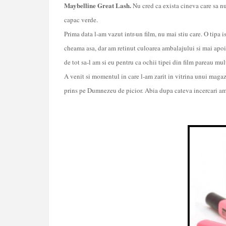
Maybelline Great Lash.
Nu cred ca exista cineva care sa nu
capac verde.
Prima data l-am vazut intr-un film, nu mai stiu care. O tipa 
cheama asa, dar am retinut culoarea ambalajului si mai apo
de tot sa-l am si eu pentru ca ochii tipei din film pareau mu
A venit si momentul in care l-am zarit in vitrina unui magaz
prins pe Dumnezeu de picior. Abia dupa cateva incercari am 