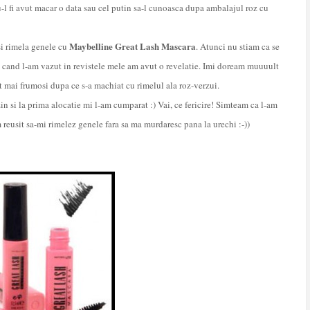
-l fi avut macar o data sau cel putin sa-l cunoasca dupa ambalajul roz cu
Maybelline Great Lash Mascara
isi rimela genele cu
. Atunci nu stiam ca se
i cand l-am vazut in revistele mele am avut o revelatie. Imi doream muuuult
lt mai frumosi dupa ce s-a machiat cu rimelul ala roz-verzui.
in si la prima alocatie mi l-am cumparat :) Vai, ce fericire! Simteam ca l-am
reusit sa-mi rimelez genele fara sa ma murdaresc pana la urechi :-))