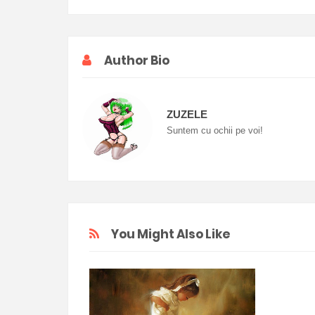
Author Bio
ZUZELE
Suntem cu ochii pe voi!
You Might Also Like