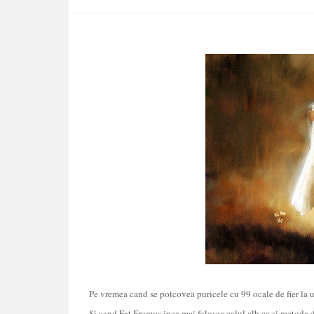
Pe vremea cand se potcovea puricele cu 99 ocale de fier la un 
Si cand Fat Frumos inca mai folosea calul alb ca si metoda 