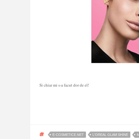
Si chiar mi s-a facut dor de el!
E-COSMETICE.NET
L'OREAL GLAM SHINE
M