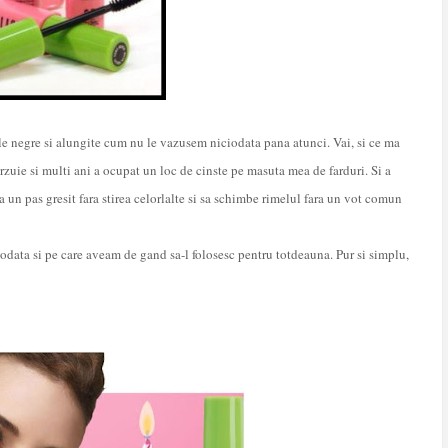
le negre si alungite cum nu le vazusem niciodata pana atunci. Vai, si ce ma
rzuie si multi ani a ocupat un loc de cinste pe masuta mea de farduri. Si a
a un pas gresit fara stirea celorlalte si sa schimbe rimelul fara un vot comun
reodata si pe care aveam de gand sa-l folosesc pentru totdeauna. Pur si simplu,