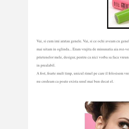
Vai, si cum imi aratau genele. Vai, si ce ochi aveam cu gene
mai uitam in oglinda... Eram vrajita de minunatia aia roz-ve
prietenelor mele, desigur, pentru ca nici vorba sa faca vreun
in prealabil.
A fost, foarte mult timp, unicul rimel pe care il folosisem v
nu credeam ca poate exista unul mai bun decat el.