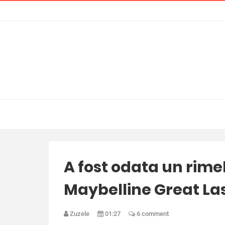
A fost odata un rimel,
Maybelline Great L
Zuzele
01:27
6 comment