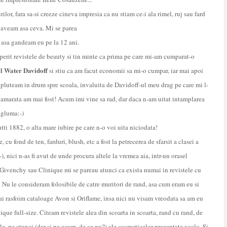
rilor, fara sa-si creeze cineva impresia ca nu stiam ce-i ala rimel, ruj sau fard
 aveam asa ceva. Mi se parea
m asa gandeam eu pe la 12 ani.
perit revistele de beauty si tin minte ca prima pe care mi-am cumparat-o
l Water Davidoff
si stiu ca am facut economii sa mi-o cumpar, iar mai apoi
pluteam in drum spre scoala, invaluita de Davidoff-ul meu drag pe care mi l-
e amarata am mai fost! Acum imi vine sa rad, dar daca n-am uitat intamplarea
u gluma:-)
ti 1882, o alta mare iubire pe care n-o voi uita niciodata!
u fond de ten, farduri, blush, etc a fost la petrecerea de sfarsit a clasei a
), nici n-as fi avut de unde procura altele la vremea aia, intr-un orasel
Givenchy sau Clinique mi se pareau atunci ca exista numai in revistele cu
m. Nu le consideram folosibile de catre muritori de rand, asa cum eram eu si
i rasfoim cataloage Avon si Oriflame, insa nici nu visam vreodata sa am eu
ue full-size. Citeam revistele alea din scoarta in scoarta, rand cu rand, de
ile, pe atunci (dar si pe acum, de ce nu?) ale cosmeticelor prezentate acolo. Si