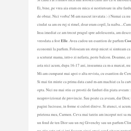
Ei, bine, pe vrea aia eram eu mica si nestiutoare in alte fardu
de obraz. Nici vorba! M-am nascut invatata :-) Numai ca nu
ciudat sa am eu ruj si rimel, doar eram copil, la naiba....Ca
Insa imediat ce am trecut pragul spre adolescenta, am desco
Elle
Coo
vreodata a fost
. Avea cadou un esantion de parfum
economii la parfum. Foloseam un strop micut si simteam ca 
a scuturat mama, intr-o zi nefasta, peste balcon. Doamne, c
asta nici acum, dupa 16-17 ani, inseamna ca m-a marcat, n
Mi-am cumparat mai apoi o alta revista, cu esantion de Cerut
Si mai tin minte ca prima data cand m-am machiat ca la carte, c
opta. Nici nu mai stiu ce prostii de farduri din piata aveam :-
neaprovizionat de provincie. Sau poate ca aveam, dar Dior, 
pagini lucioase, in forme si culori dinive. Si atunci, si acu
prietena mea, Carmen. Ceva mai tarziu am inceput noi sa ma
un fond de ten Dior sau un ruj Givenchy sau un parfum Cliniq
nu stiu cate ori si imi faceam cinci cruci cand citeam pretur