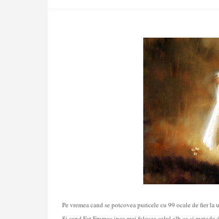
Pe vremea cand se potcovea puricele cu 99 ocale de fier la un 
Si cand Fat Frumos inca mai folosea calul alb ca si metoda 