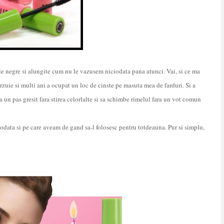
le negre si alungite cum nu le vazusem niciodata pana atunci. Vai, si ce ma
rzuie si multi ani a ocupat un loc de cinste pe masuta mea de farduri. Si a
a un pas gresit fara stirea celorlalte si sa schimbe rimelul fara un vot comun
reodata si pe care aveam de gand sa-l folosesc pentru totdeauna. Pur si simplu,