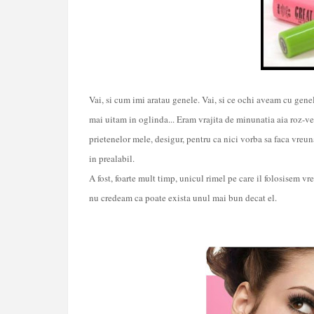
Vai, si cum imi aratau genele. Vai, si ce ochi aveam cu gene
mai uitam in oglinda... Eram vrajita de minunatia aia roz-ve
prietenelor mele, desigur, pentru ca nici vorba sa faca vreun
in prealabil.
A fost, foarte mult timp, unicul rimel pe care il folosisem v
nu credeam ca poate exista unul mai bun decat el.