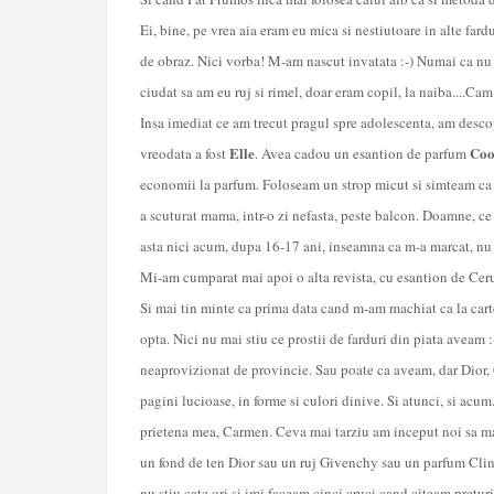
Ei, bine, pe vrea aia eram eu mica si nestiutoare in alte fardu
de obraz. Nici vorba! M-am nascut invatata :-) Numai ca nu
ciudat sa am eu ruj si rimel, doar eram copil, la naiba....Ca
Insa imediat ce am trecut pragul spre adolescenta, am desco
Elle
Coo
vreodata a fost
. Avea cadou un esantion de parfum
economii la parfum. Foloseam un strop micut si simteam ca 
a scuturat mama, intr-o zi nefasta, peste balcon. Doamne, c
asta nici acum, dupa 16-17 ani, inseamna ca m-a marcat, n
Mi-am cumparat mai apoi o alta revista, cu esantion de Cerut
Si mai tin minte ca prima data cand m-am machiat ca la carte, c
opta. Nici nu mai stiu ce prostii de farduri din piata aveam :-
neaprovizionat de provincie. Sau poate ca aveam, dar Dior, 
pagini lucioase, in forme si culori dinive. Si atunci, si acu
prietena mea, Carmen. Ceva mai tarziu am inceput noi sa ma
un fond de ten Dior sau un ruj Givenchy sau un parfum Cliniq
nu stiu cate ori si imi faceam cinci cruci cand citeam pretur