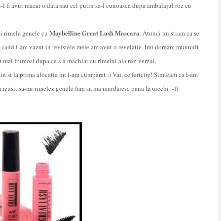
-l fi avut macar o data sau cel putin sa-l cunoasca dupa ambalajul roz cu
Maybelline Great Lash Mascara
isi rimela genele cu
. Atunci nu stiam ca se
i cand l-am vazut in revistele mele am avut o revelatie. Imi doream muuuult
lt mai frumosi dupa ce s-a machiat cu rimelul ala roz-verzui.
in si la prima alocatie mi l-am cumparat :) Vai, ce fericire! Simteam ca l-am
reusit sa-mi rimelez genele fara sa ma murdaresc pana la urechi :-))