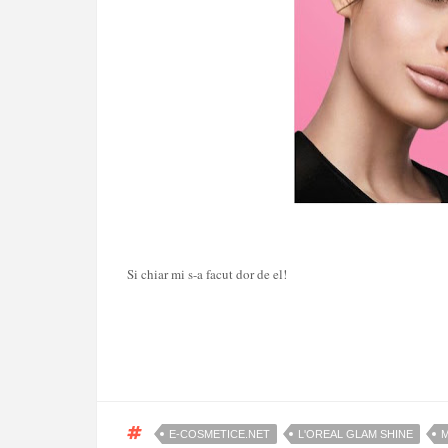
Si chiar mi s-a facut dor de el!
E-COSMETICE.NET
L'OREAL GLAM SHINE
M