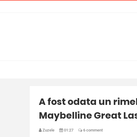
A fost odata un rimel,
Maybelline Great L
Zuzele
01:27
6 comment