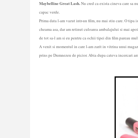
Maybelline Great Lash.
Nu cred ca exista cineva care sa nu
capac verde.
Prima data l-am vazut intr-un film, nu mai stiu care. O tipa 
cheama asa, dar am retinut culoarea ambalajului si mai apo
de tot sa-l am si eu pentru ca ochii tipei din film pareau mu
A venit si momentul in care l-am zarit in vitrina unui magaz
prins pe Dumnezeu de picior. Abia dupa cateva incercari am 