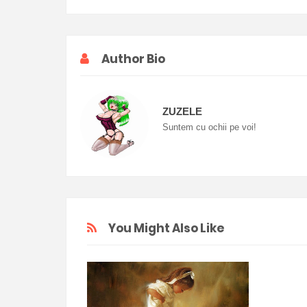
Author Bio
ZUZELE
Suntem cu ochii pe voi!
You Might Also Like