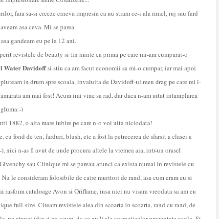
rilor, fara sa-si creeze cineva impresia ca nu stiam ce-i ala rimel, ruj sau fard
 aveam asa ceva. Mi se parea
m asa gandeam eu pe la 12 ani.
perit revistele de beauty si tin minte ca prima pe care mi-am cumparat-o
l Water Davidoff
si stiu ca am facut economii sa mi-o cumpar, iar mai apoi
pluteam in drum spre scoala, invaluita de Davidoff-ul meu drag pe care mi l-
e amarata am mai fost! Acum imi vine sa rad, dar daca n-am uitat intamplarea
u gluma:-)
ti 1882, o alta mare iubire pe care n-o voi uita niciodata!
u fond de ten, farduri, blush, etc a fost la petrecerea de sfarsit a clasei a
), nici n-as fi avut de unde procura altele la vremea aia, intr-un orasel
Givenchy sau Clinique mi se pareau atunci ca exista numai in revistele cu
m. Nu le consideram folosibile de catre muritori de rand, asa cum eram eu si
i rasfoim cataloage Avon si Oriflame, insa nici nu visam vreodata sa am eu
ue full-size. Citeam revistele alea din scoarta in scoarta, rand cu rand, de
ile, pe atunci (dar si pe acum, de ce nu?) ale cosmeticelor prezentate acolo. Si