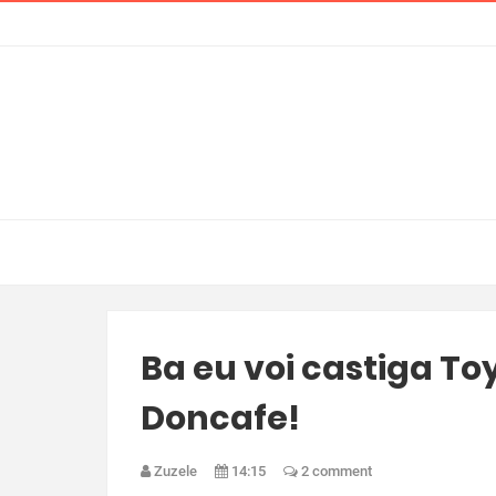
Ba eu voi castiga To
Doncafe!
Zuzele
14:15
2 comment