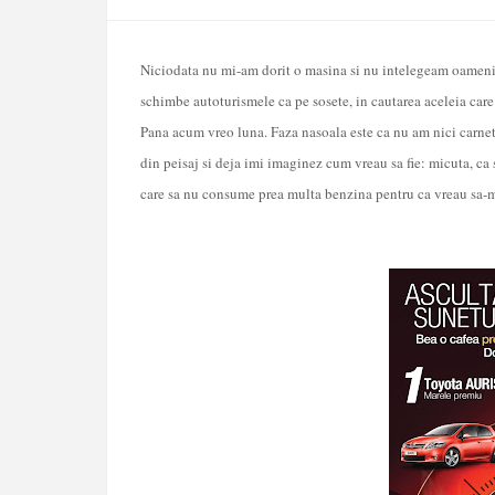
Niciodata nu mi-am dorit o masina si nu intelegeam oamenii 
schimbe autoturismele ca pe sosete, in cautarea aceleia care s
Pana acum vreo luna. Faza nasoala este ca nu am nici carnet 
din peisaj si deja imi imaginez cum vreau sa fie: micuta, ca s
care sa nu consume prea multa benzina pentru ca vreau sa-m