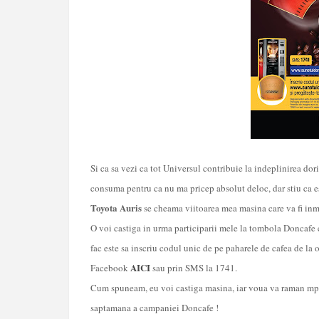
Si ca sa vezi ca tot Universul contribuie la indeplinirea dori
consuma pentru ca nu ma pricep absolut deloc, dar stiu ca es
Toyota Auris
se cheama viitoarea mea masina care va fi inmat
O voi castiga in urma participarii mele la tombola Doncafe 
fac este sa
inscriu codul unic de pe paharele de cafea de la
AICI
Facebook
sau prin SMS la 1741.
Cum spuneam, eu voi castiga masina, iar voua va raman mp3 pl
saptamana a campaniei Doncafe !