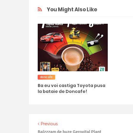
You Might Also Like
doncafe
Ba eu voi castiga Toyota pusa
la bataie de Doncafe!
Previous
Balzzzam de buze Gerovital Plant