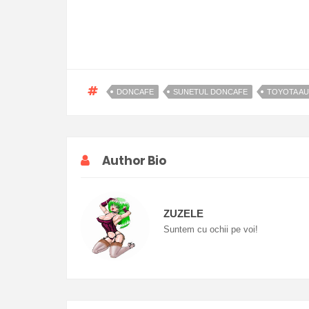
DONCAFE
SUNETUL DONCAFE
TOYOTA AU
Author Bio
ZUZELE
Suntem cu ochii pe voi!