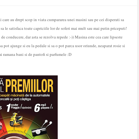
care au drept scop in viata cumpararea unei masini sau pe cei disperati sa
a le satisfaca toate capriciile lor de soferi mai mult sau mai putin priceputi!
de conducere, dar asta se rezolva repede :-)) Masina este cea care lipseste
a pot ajunge si eu la pedale si sa o pot parca usor oriunde, neaparat rosie si
i ramana bani si de pantofi si parfumele :D