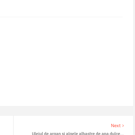
Next
Uleiul de argan si algele albastre de apa dulce...