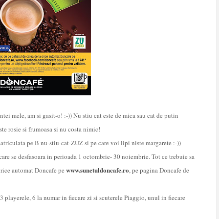
ntei mele, am si gasit-o! :-)) Nu stiu cat este de mica sau cat de putin
te rosie si frumoasa si nu costa nimic!
riculata pe B nu-stiu-cat-ZUZ si pe care voi lipi niste margarete :-))
care se desfasoara in perioada 1 octombrie- 30 noiembrie. Tot ce trebuie sa
www.sunetuldoncafe.ro
 orice automat Doncafe pe
, pe pagina Doncafe de
ayerele, 6 la numar in fiecare zi si scuterele Piaggio, unul in fiecare