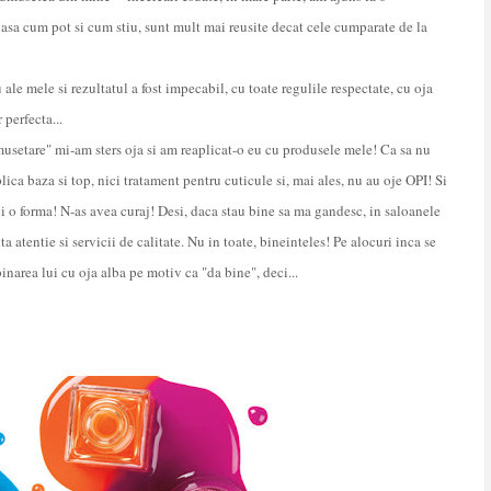
, asa cum pot si cum stiu, sunt mult mai reusite decat cele cumparate de la
ale mele si rezultatul a fost impecabil, cu toate regulile respectate, cu oja
 perfecta...
musetare" mi-am sters oja si am reaplicat-o eu cu produsele mele! Ca sa nu
ca baza si top, nici tratament pentru cuticule si, mai ales, nu au oje OPI! Si
ci o forma! N-as avea curaj! Desi, daca stau bine sa ma gandesc, in saloanele
ta atentie si servicii de calitate. Nu in toate, bineinteles! Pe alocuri inca se
narea lui cu oja alba pe motiv ca "da bine", deci...