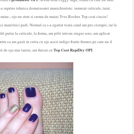
-a suprins tehnica domnisoarei manichiuriste: inmuiat cuticule, taiat,
 mine-, oja un strat si crema de maini Yves Rocher. Top coat ciuciu!
ci mani/nici pedi. Normal ca s-a zgariat toata cand am pus ciorapii, iar la
lit putin la cuticule, la forma, am pilit intr-un singur sens, am aplicat
tru ca am gasit in cutia cu oje acest indigo foarte frumos pe care nu il
Top Coat RapiDry OPI
ri de oja mai tarziu, am finisat cu
.