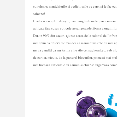
concluzie: manichiurile si pedichiurile pe care mi le fac eu
saloane!
Exista si exceptii, desigur, cand unghiile mele parca nu erau 
aplicata fara cusur, cuticule nesangerande, forma a unghiilor
Dar, in 90% din cazuri, ajunsa acasa de la salonul de "infru
mai spun ca observ tot mai des ca manichiuristele nu mai apli
nu va ganditi ca am fost in cine stie ce maghernite... Sub ni
de cartier, micute, de la parterul blocurilor, primesti mai mul
mai trateaza cuticulele cu carmin si chiar se sugereaza combi