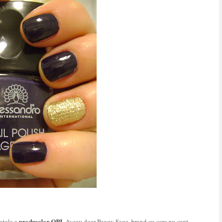
produselor OPI
totala a
. Aveau doar Peggy Sage, brand cu care nu sunt