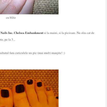
cu blitz
Nails Inc. Chelsea Embankment
u
si la maini, si la picioare. Nu stiu cat de
e, pe la 3...
zultatul fara cuticulele un pic (mai mult) manjite! :)