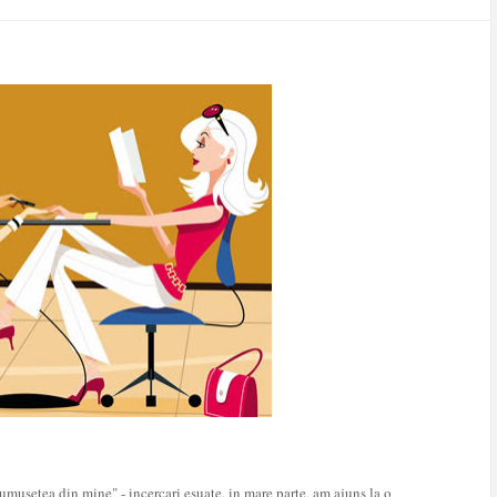
rumusetea din mine" - incercari esuate, in mare parte, am ajuns la o