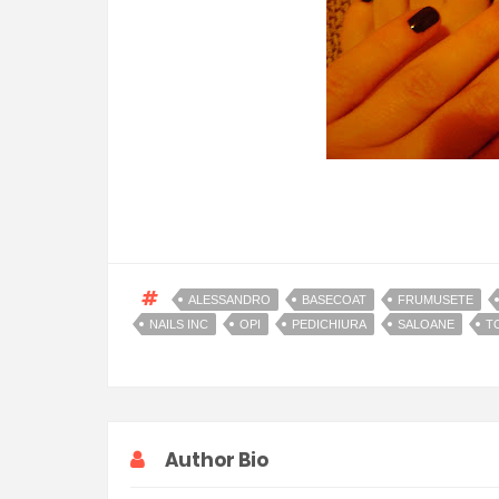
ALESSANDRO
BASECOAT
FRUMUSETE
NAILS INC
OPI
PEDICHIURA
SALOANE
T
Author Bio