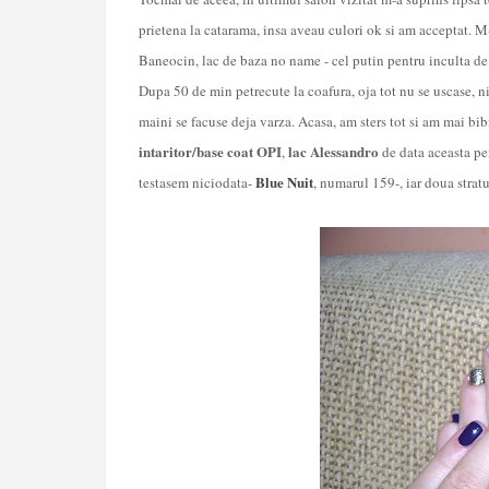
prietena la catarama, insa aveau culori ok si am acceptat. M
Baneocin, lac de baza no name - cel putin pentru inculta de
Dupa 50 de min petrecute la coafura, oja tot nu se uscase, ni
maini se facuse deja varza. Acasa, am sters tot si am mai bibi
intaritor/base coat OPI
lac Alessandro
,
de data aceasta pen
Blue Nuit
testasem niciodata-
, numarul 159-, iar doua stratu