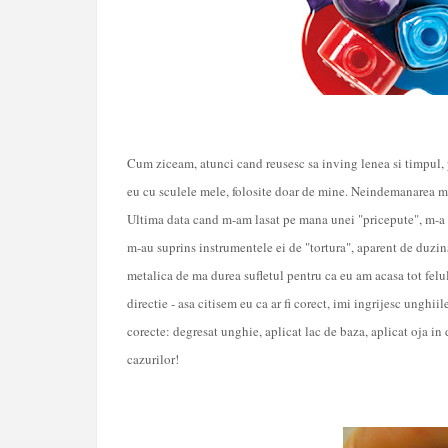
Cum ziceam, atunci cand reusesc sa inving lenea si timpul, p
eu cu sculele mele, folosite doar de mine. Neindemanarea me
Ultima data cand m-am lasat pe mana unei "pricepute", m-a r
m-au suprins instrumentele ei de "tortura", aparent de duzina
metalica de ma durea sufletul pentru ca eu am acasa tot felul 
directie - asa citisem eu ca ar fi corect, imi ingrijesc unghii
corecte: degresat unghie, aplicat lac de baza, aplicat oja in d
cazurilor!