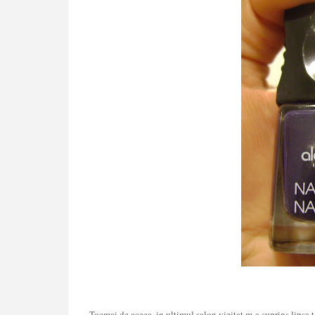
Tocmai de aceea, in ultimul salon vizitat m-a suprins lipsa 