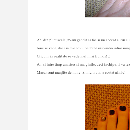
Ah, din plictiseala, m-am gandit sa fac si un accent auriu c
bine se vede, dar asa m-a lovit pe mine inspiratia intr-o noapt
Oricum, in realitate se vede mult mai frumos! :)
Ah, si intre timp am sters si marginile, deci inchipuiti-va re
Macar sunt manjite de mine! Si nici nu m-a costat nimic!