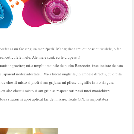
refer sa mi fac singura mani/pedi! Macar, daca imi ciupesc cuticulele, o fac
a, cuticulele mele. Ale mele sunt, eu le ciupesc :)
anit ingrozitor, mi-a umplut mainile de pudra Baneocin, insa inainte de asta
, aparent nedezinfectate... Mi-a frecat unghiile, in ambele directii, cu o pila
de chestii misto si profi si am grija sa-mi pilesc unghiile intr-o singura
le cu alte chestii misto si am grija sa respect toti pasii unei manichiuri
oua straturi si apoi aplicat lac de finisare. Toate OPI, in majoritatea