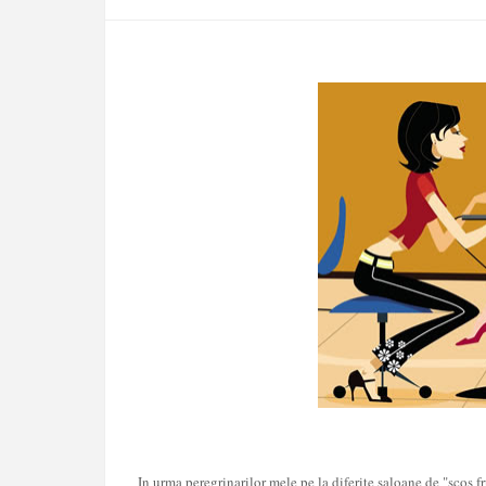
In urma peregrinarilor mele pe la diferite saloane de "scos f