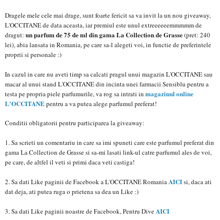
Dragele mele cele mai drage, sunt foarte fericit sa va invit la un nou giveaway,
L'OCCITANE de data aceasta, iar premiul este unul extreeeeeemmmmm de
un parfum de 75 de ml din gama La Collection de Grasse
dragut:
(pret: 240
lei), abia lansata in Romania, pe care sa-l alegeti voi, in functie de preferintele
proprii si personale :)
In cazul in care nu aveti timp sa calcati pragul unui magazin L'OCCITANE sau
macar al unui stand L'OCCITANE din incinta unei farmacii Sensiblu pentru a
magazinul online
testa pe propria piele parfumurile, va rog sa intrati in
L'OCCITANE
pentru a va putea alege parfumul preferat!
Conditii obligatorii pentru participarea la giveaway:
1. Sa scrieti un comentariu in care sa imi spuneti care este parfumul preferat din
gama La Collection de Grasse si sa-mi lasati link-ul catre parfumul ales de voi,
pe care, de altfel il veti si primi daca veti castiga!
AICI
2. Sa dati Like paginii de Facebook a L'OCCITANE Romania
si, daca ati
dat deja, ati putea ruga o prietena sa dea un Like :)
AICI
3. Sa dati Like paginii noastre de Facebook, Pentru Dive