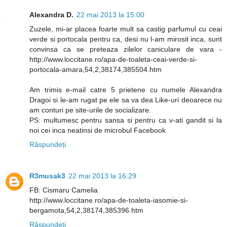
Alexandra D.
22 mai 2013 la 15:00
Zuzele, mi-ar placea foarte mult sa castig parfumul cu ceai
verde si portocala pentru ca, desi nu l-am mirosit inca, sunt
convinsa ca se preteaza zilelor caniculare de vara -
http://www.loccitane.ro/apa-de-toaleta-ceai-verde-si-
portocala-amara,54,2,38174,385504.htm
Am trimis e-mail catre 5 prietene cu numele Alexandra
Dragoi si le-am rugat pe ele sa va dea Like-uri deoarece nu
am conturi pe site-urile de socializare.
PS: multumesc pentru sansa si pentru ca v-ati gandit si la
noi cei inca neatinsi de microbul Facebook
Răspundeți
R3musak3
22 mai 2013 la 16:29
FB: Cismaru Camelia
http://www.loccitane.ro/apa-de-toaleta-iasomie-si-
bergamota,54,2,38174,385396.htm
Răspundeți