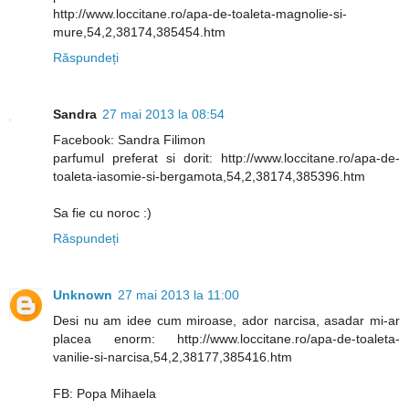
http://www.loccitane.ro/apa-de-toaleta-magnolie-si-
mure,54,2,38174,385454.htm
Răspundeți
Sandra
27 mai 2013 la 08:54
Facebook: Sandra Filimon
parfumul preferat si dorit: http://www.loccitane.ro/apa-de-
toaleta-iasomie-si-bergamota,54,2,38174,385396.htm
Sa fie cu noroc :)
Răspundeți
Unknown
27 mai 2013 la 11:00
Desi nu am idee cum miroase, ador narcisa, asadar mi-ar
placea enorm: http://www.loccitane.ro/apa-de-toaleta-
vanilie-si-narcisa,54,2,38177,385416.htm
FB: Popa Mihaela