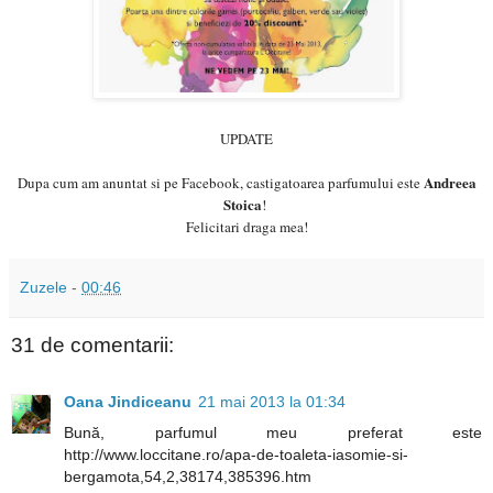
UPDATE
Andreea
Dupa cum am anuntat si pe Facebook, castigatoarea parfumului este
Stoica
!
Felicitari draga mea!
Zuzele
-
00:46
31 de comentarii:
Oana Jindiceanu
21 mai 2013 la 01:34
Bună, parfumul meu preferat este
http://www.loccitane.ro/apa-de-toaleta-iasomie-si-
bergamota,54,2,38174,385396.htm