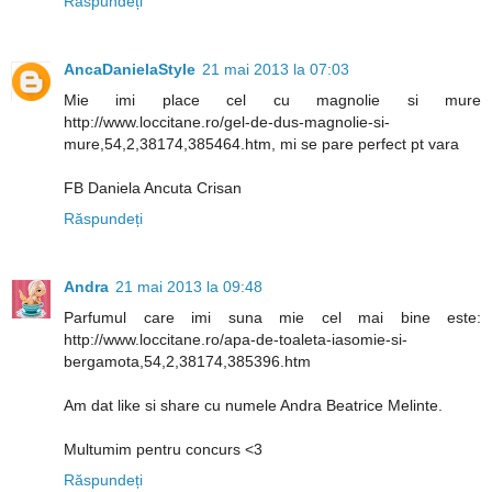
Răspundeți
AncaDanielaStyle
21 mai 2013 la 07:03
Mie imi place cel cu magnolie si mure
http://www.loccitane.ro/gel-de-dus-magnolie-si-
mure,54,2,38174,385464.htm, mi se pare perfect pt vara
FB Daniela Ancuta Crisan
Răspundeți
Andra
21 mai 2013 la 09:48
Parfumul care imi suna mie cel mai bine este:
http://www.loccitane.ro/apa-de-toaleta-iasomie-si-
bergamota,54,2,38174,385396.htm
Am dat like si share cu numele Andra Beatrice Melinte.
Multumim pentru concurs <3
Răspundeți