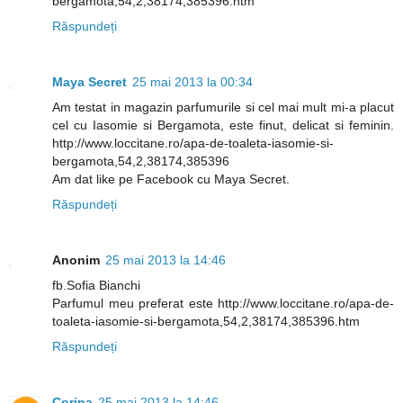
bergamota,54,2,38174,385396.htm
Răspundeți
Maya Secret
25 mai 2013 la 00:34
Am testat in magazin parfumurile si cel mai mult mi-a placut
cel cu Iasomie si Bergamota, este finut, delicat si feminin.
http://www.loccitane.ro/apa-de-toaleta-iasomie-si-
bergamota,54,2,38174,385396
Am dat like pe Facebook cu Maya Secret.
Răspundeți
Anonim
25 mai 2013 la 14:46
fb.Sofia Bianchi
Parfumul meu preferat este http://www.loccitane.ro/apa-de-
toaleta-iasomie-si-bergamota,54,2,38174,385396.htm
Răspundeți
Corina
25 mai 2013 la 14:46