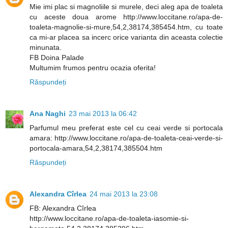
Mie imi plac si magnoliile si murele, deci aleg apa de toaleta
cu aceste doua arome http://www.loccitane.ro/apa-de-
toaleta-magnolie-si-mure,54,2,38174,385454.htm, cu toate
ca mi-ar placea sa incerc orice varianta din aceasta colectie
minunata.
FB Doina Palade
Multumim frumos pentru ocazia oferita!
Răspundeți
Ana Naghi
23 mai 2013 la 06:42
Parfumul meu preferat este cel cu ceai verde si portocala
amara: http://www.loccitane.ro/apa-de-toaleta-ceai-verde-si-
portocala-amara,54,2,38174,385504.htm
Răspundeți
Alexandra Cîrlea
24 mai 2013 la 23:08
FB: Alexandra Cîrlea
http://www.loccitane.ro/apa-de-toaleta-iasomie-si-