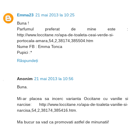
Emma23
21 mai 2013 la 10:25
Buna !
Parfumul preferat de mine este :
http://www.loccitane.ro/apa-de-toaleta-ceai-verde-si-
portocala-amara,54,2,38174,385504.htm
Nume FB : Emma Tonca
Pupici :*
Răspundeți
Anonim
21 mai 2013 la 10:56
Buna.
Mi-ar placea sa incerc varianta Occitane cu vanilie si
narcise: http://www.loccitane.ro/apa-de-toaleta-vanilie-si-
narcisa,54,2,38174,385416.htm.
Ma bucur sa vad ca promovati astfel de minunatii!