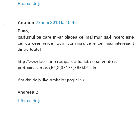
Răspundeți
Anonim
29 mai 2013 la 15:45
Buna,
parfumul pe care mi-ar placea cel mai mult sa-l incerc este
cel cu ceai verde. Sunt convinsa ca e cel mai interesant
dintre toate!
http://www.loccitane.ro/apa-de-toaleta-ceai-verde-si-
portocala-amara,54,2,38174,385504.html
Am dat deja like ambelor pagini :-)
Andreea B.
Răspundeți