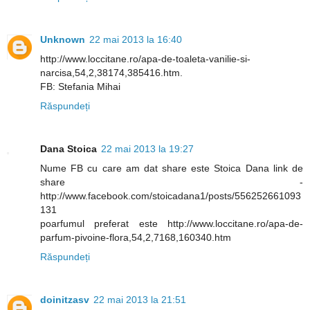
Unknown
22 mai 2013 la 16:40
http://www.loccitane.ro/apa-de-toaleta-vanilie-si-
narcisa,54,2,38174,385416.htm.
FB: Stefania Mihai
Răspundeți
Dana Stoica
22 mai 2013 la 19:27
Nume FB cu care am dat share este Stoica Dana link de
share -
http://www.facebook.com/stoicadana1/posts/556252661093
131
poarfumul preferat este http://www.loccitane.ro/apa-de-
parfum-pivoine-flora,54,2,7168,160340.htm
Răspundeți
doinitzasv
22 mai 2013 la 21:51