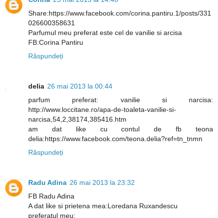
Share:https://www.facebook.com/corina.pantiru.1/posts/331
026600358631
Parfumul meu preferat este cel de vanilie si arcisa
FB:Corina Pantiru
Răspundeți
delia
26 mai 2013 la 00:44
parfum preferat: vanilie si narcisa:
http://www.loccitane.ro/apa-de-toaleta-vanilie-si-
narcisa,54,2,38174,385416.htm
am dat like cu contul de fb teona
delia:https://www.facebook.com/teona.delia?ref=tn_tnmn
Răspundeți
Radu Adina
26 mai 2013 la 23:32
FB Radu Adina
A dat like si prietena mea:Loredana Ruxandescu
preferatul meu: