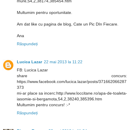
mure,54,2,38174,385454.htm
Multumim pentru oportunitate.
Am dat like cu pagina de blog, Cate un Pic DIn Fiecare.
Ana
Răspundeți
Lucica Lazar
22 mai 2013 la 11:22
FB: Lucica Lazar
share concurs:
https://www.facebook.com/lucica.lazar/posts/371662066287
373
mi-ar place sa incerc:http://www.loccitane.ro/apa-de-toaleta-
iasomie-si-bergamota,54,2,38240,385396.htm
Multumim pentru concurs! :-*
Răspundeți