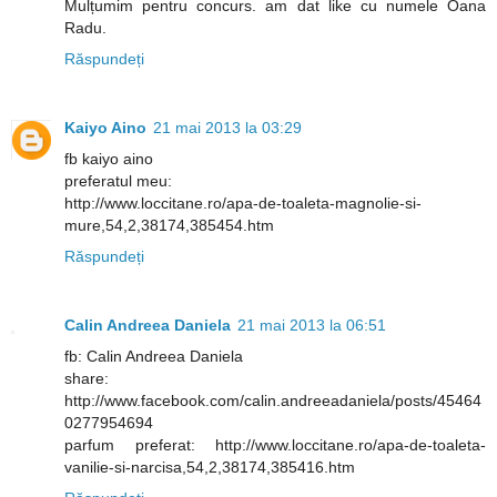
Mulțumim pentru concurs. am dat like cu numele Oana
Radu.
Răspundeți
Kaiyo Aino
21 mai 2013 la 03:29
fb kaiyo aino
preferatul meu:
http://www.loccitane.ro/apa-de-toaleta-magnolie-si-
mure,54,2,38174,385454.htm
Răspundeți
Calin Andreea Daniela
21 mai 2013 la 06:51
fb: Calin Andreea Daniela
share:
http://www.facebook.com/calin.andreeadaniela/posts/45464
0277954694
parfum preferat: http://www.loccitane.ro/apa-de-toaleta-
vanilie-si-narcisa,54,2,38174,385416.htm