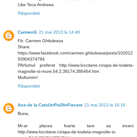
Like Teca Andreea
Răspundeți
CarmenG
21 mai 2013 la 14:48
Fb: Carmen Ghituleasa
Share:
https://www.facebook.com/carmen.ghituleasa/posts/102012
93904374784
PArfumul preferat http://www.loccitane.ro/apa-de-toaleta-
magnolie-si-mure,54,2,38174,385454.htm
Multumim!
Răspundeți
Ana de la CateUnPicDInFiecare
21 mai 2013 la 16:16
Buna,
Mi-ar placea foarte tare sa incerc
http://www.loccitane.ro/apa-de-toaleta-magnolie-si-