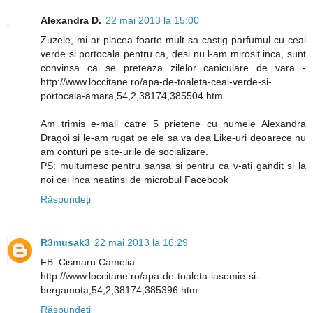
Alexandra D.
22 mai 2013 la 15:00
Zuzele, mi-ar placea foarte mult sa castig parfumul cu ceai
verde si portocala pentru ca, desi nu l-am mirosit inca, sunt
convinsa ca se preteaza zilelor caniculare de vara -
http://www.loccitane.ro/apa-de-toaleta-ceai-verde-si-
portocala-amara,54,2,38174,385504.htm
Am trimis e-mail catre 5 prietene cu numele Alexandra
Dragoi si le-am rugat pe ele sa va dea Like-uri deoarece nu
am conturi pe site-urile de socializare.
PS: multumesc pentru sansa si pentru ca v-ati gandit si la
noi cei inca neatinsi de microbul Facebook
Răspundeți
R3musak3
22 mai 2013 la 16:29
FB: Cismaru Camelia
http://www.loccitane.ro/apa-de-toaleta-iasomie-si-
bergamota,54,2,38174,385396.htm
Răspundeți