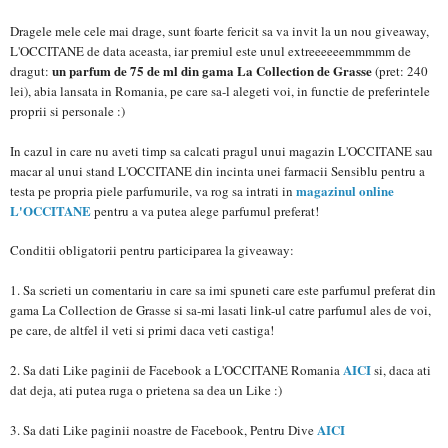
Dragele mele cele mai drage, sunt foarte fericit sa va invit la un nou giveaway,
L'OCCITANE de data aceasta, iar premiul este unul extreeeeeemmmmm de
un parfum de 75 de ml din gama La Collection de Grasse
dragut:
(pret: 240
lei), abia lansata in Romania, pe care sa-l alegeti voi, in functie de preferintele
proprii si personale :)
In cazul in care nu aveti timp sa calcati pragul unui magazin L'OCCITANE sau
macar al unui stand L'OCCITANE din incinta unei farmacii Sensiblu pentru a
magazinul online
testa pe propria piele parfumurile, va rog sa intrati in
L'OCCITANE
pentru a va putea alege parfumul preferat!
Conditii obligatorii pentru participarea la giveaway:
1. Sa scrieti un comentariu in care sa imi spuneti care este parfumul preferat din
gama La Collection de Grasse si sa-mi lasati link-ul catre parfumul ales de voi,
pe care, de altfel il veti si primi daca veti castiga!
AICI
2. Sa dati Like paginii de Facebook a L'OCCITANE Romania
si, daca ati
dat deja, ati putea ruga o prietena sa dea un Like :)
AICI
3. Sa dati Like paginii noastre de Facebook, Pentru Dive