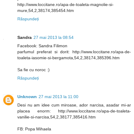
http://www.loccitane.ro/apa-de-toaleta-magnolie-si-
mure,54,2,38174,385454.htm
Răspundeți
Sandra
27 mai 2013 la 08:54
Facebook: Sandra Filimon
parfumul preferat si dorit: http://www.loccitane.ro/apa-de-
toaleta-iasomie-si-bergamota,54,2,38174,385396.htm
Sa fie cu noroc :)
Răspundeți
Unknown
27 mai 2013 la 11:00
Desi nu am idee cum miroase, ador narcisa, asadar mi-ar
placea enorm: http://www.loccitane.ro/apa-de-toaleta-
vanilie-si-narcisa,54,2,38177,385416.htm
FB: Popa Mihaela