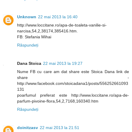
Unknown
22 mai 2013 la 16:40
http://www.loccitane.ro/apa-de-toaleta-vanilie-si-
narcisa,54,2,38174,385416.htm.
FB: Stefania Mihai
Răspundeți
Dana Stoica
22 mai 2013 la 19:27
Nume FB cu care am dat share este Stoica Dana link de
share -
http://www.facebook.com/stoicadana1/posts/556252661093
131
poarfumul preferat este http://www.loccitane.ro/apa-de-
parfum-pivoine-flora,54,2,7168,160340.htm
Răspundeți
doinitzasv
22 mai 2013 la 21:51