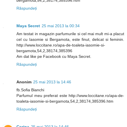
bergamota,54,2,38174,385396.htm
Răspundeți
Maya Secret
25 mai 2013 la 00:34
Am testat in magazin parfumurile si cel mai mult mi-a placut
cel cu Iasomie si Bergamota, este finut, delicat si feminin.
http://www.loccitane.ro/apa-de-toaleta-iasomie-si-
bergamota,54,2,38174,385396
Am dat like pe Facebook cu Maya Secret.
Răspundeți
Anonim
25 mai 2013 la 14:46
fb.Sofia Bianchi
Parfumul meu preferat este http://www.loccitane.ro/apa-de-
toaleta-iasomie-si-bergamota,54,2,38174,385396.htm
Răspundeți
Corina
25 mai 2013 la 14:46