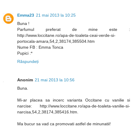
Emma23
21 mai 2013 la 10:25
Buna !
Parfumul preferat de mine este :
http://www.loccitane.ro/apa-de-toaleta-ceai-verde-si-
portocala-amara,54,2,38174,385504.htm
Nume FB : Emma Tonca
Pupici :*
Răspundeți
Anonim
21 mai 2013 la 10:56
Buna.
Mi-ar placea sa incerc varianta Occitane cu vanilie si
narcise: http://www.loccitane.ro/apa-de-toaleta-vanilie-si-
narcisa,54,2,38174,385416.htm.
Ma bucur sa vad ca promovati astfel de minunatii!