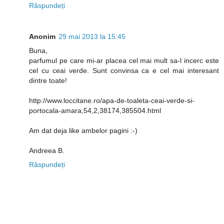
Răspundeți
Anonim
29 mai 2013 la 15:45
Buna,
parfumul pe care mi-ar placea cel mai mult sa-l incerc este
cel cu ceai verde. Sunt convinsa ca e cel mai interesant
dintre toate!
http://www.loccitane.ro/apa-de-toaleta-ceai-verde-si-
portocala-amara,54,2,38174,385504.html
Am dat deja like ambelor pagini :-)
Andreea B.
Răspundeți