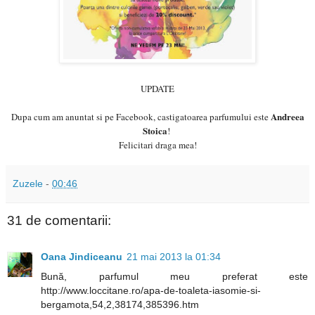
UPDATE
Andreea
Dupa cum am anuntat si pe Facebook, castigatoarea parfumului este
Stoica
!
Felicitari draga mea!
Zuzele
-
00:46
31 de comentarii:
Oana Jindiceanu
21 mai 2013 la 01:34
Bună, parfumul meu preferat este
http://www.loccitane.ro/apa-de-toaleta-iasomie-si-
bergamota,54,2,38174,385396.htm