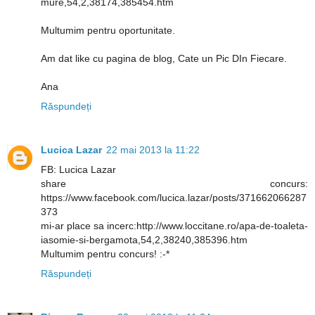
mure,54,2,38174,385454.htm
Multumim pentru oportunitate.
Am dat like cu pagina de blog, Cate un Pic DIn Fiecare.
Ana
Răspundeți
Lucica Lazar
22 mai 2013 la 11:22
FB: Lucica Lazar
share concurs:
https://www.facebook.com/lucica.lazar/posts/371662066287
373
mi-ar place sa incerc:http://www.loccitane.ro/apa-de-toaleta-
iasomie-si-bergamota,54,2,38240,385396.htm
Multumim pentru concurs! :-*
Răspundeți