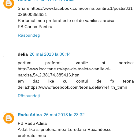
Share:https://www.facebook.com/corina.pantiru.1/posts/331
026600358631
Parfumul meu preferat este cel de vanilie si arcisa
FB:Corina Pantiru
Răspundeți
delia
26 mai 2013 la 00:44
parfum preferat: vanilie si narcisa:
http://www.loccitane.ro/apa-de-toaleta-vanilie-si-
narcisa,54,2,38174,385416.htm
am dat like cu contul de fb teona
delia:https://www.facebook.com/teona.delia?ref=tn_tnmn
Răspundeți
Radu Adina
26 mai 2013 la 23:32
FB Radu Adina
A dat like si prietena mea:Loredana Ruxandescu
preferatul meu: