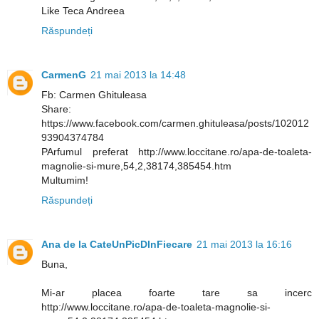
Like Teca Andreea
Răspundeți
CarmenG
21 mai 2013 la 14:48
Fb: Carmen Ghituleasa
Share:
https://www.facebook.com/carmen.ghituleasa/posts/102012
93904374784
PArfumul preferat http://www.loccitane.ro/apa-de-toaleta-
magnolie-si-mure,54,2,38174,385454.htm
Multumim!
Răspundeți
Ana de la CateUnPicDInFiecare
21 mai 2013 la 16:16
Buna,
Mi-ar placea foarte tare sa incerc
http://www.loccitane.ro/apa-de-toaleta-magnolie-si-