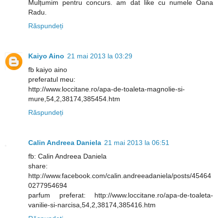
Mulțumim pentru concurs. am dat like cu numele Oana
Radu.
Răspundeți
Kaiyo Aino
21 mai 2013 la 03:29
fb kaiyo aino
preferatul meu:
http://www.loccitane.ro/apa-de-toaleta-magnolie-si-
mure,54,2,38174,385454.htm
Răspundeți
Calin Andreea Daniela
21 mai 2013 la 06:51
fb: Calin Andreea Daniela
share:
http://www.facebook.com/calin.andreeadaniela/posts/45464
0277954694
parfum preferat: http://www.loccitane.ro/apa-de-toaleta-
vanilie-si-narcisa,54,2,38174,385416.htm