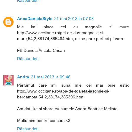
Răspundeți
AncaDanielaStyle
21 mai 2013 la 07:03
Mie imi place cel cu magnolie si mure
http://www.loccitane.ro/gel-de-dus-magnolie-si-
mure,54,2,38174,385464.htm, mi se pare perfect pt vara
FB Daniela Ancuta Crisan
Răspundeți
Andra
21 mai 2013 la 09:48
Parfumul care imi suna mie cel mai bine este:
http://www.loccitane.ro/apa-de-toaleta-iasomie-si-
bergamota,54,2,38174,385396.htm
Am dat like si share cu numele Andra Beatrice Melinte.
Multumim pentru concurs <3
Răspundeți