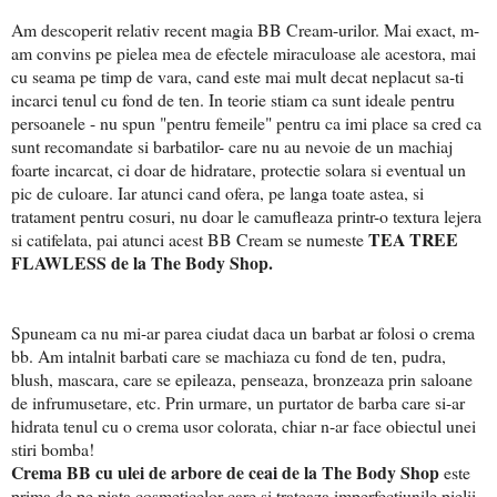
Am descoperit relativ recent magia BB Cream-urilor. Mai exact, m-
am convins pe pielea mea de efectele miraculoase ale acestora, mai
cu seama pe timp de vara, cand este mai mult decat neplacut sa-ti
incarci tenul cu fond de ten. In teorie stiam ca sunt ideale pentru
persoanele - nu spun "pentru femeile" pentru ca imi place sa cred ca
sunt recomandate si barbatilor- care nu au nevoie de un machiaj
foarte incarcat, ci doar de hidratare, protectie solara si eventual un
pic de culoare. Iar atunci cand ofera, pe langa toate astea, si
tratament pentru cosuri, nu doar le camufleaza printr-o textura lejera
TEA TREE
si catifelata, pai atunci acest BB Cream se numeste
FLAWLESS de la The Body Shop.
Spuneam ca nu mi-ar parea ciudat daca un barbat ar folosi o crema
bb. Am intalnit barbati care se machiaza cu fond de ten, pudra,
blush, mascara, care se epileaza, penseaza, bronzeaza prin saloane
de infrumusetare, etc. Prin urmare, un purtator de barba care si-ar
hidrata tenul cu o crema usor colorata, chiar n-ar face obiectul unei
stiri bomba!
Crema BB cu ulei de arbore de ceai de la The Body Shop
este
prima de pe piata cosmeticelor care si trateaza imperfectiunile pielii,