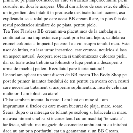
cosurile, nu doar le acopera. Uleiul din arbore de ceai este, de altfel,
un ingredient des intalnit in produsele destinate tratarii acneei, asa
explicandu-se si rolul pe care acest BB cream il are, in plus fata de
restul produselor similare de pe piata, pentru piele.
Tea Tree Flawless BB cream mi-a placut inca de la ambalaj si a
continuat sa ma impresioneze placut prin textura lejera, catifelarea
cremei colorate si impactul pe care l-a avut asupra tenului meu. Este
usor de intins, nu lasa urme inestetice, este cremos, neuleios si lasa
un aspect natural. Acopera roseata si uniformizeaza culoarea pielii,
dar cu toate astea trebuie sa folosesti o lupa pentru a descoperi o
urma de machiaj pe ten. Rezultatul pare foarte natural!
Uneori am aplicat un strat discret de BB cream The Body Shop pe
post de primer, inaintea fondului de ten pentru ca aveam ceva cosuri
care necesitau tratament si acoperire suplimentara, insa de cele mai
multe ori l-am folosit ca atare!
Chiar sambata trecuta, la mare, l-am luat cu mine si l-am
imprumutat si fetelor cu care m-am bucurat de plaja, mare, soare.
Seara, dupa o zi intreaga de tolanit pe sezlong si balaceala in mare,
nu avea nimeni chef sa-si incarce tenul cu un machiaj "tencuiala",
iar fetele, stiindu-ma magazin de cosmetice ambulant m-au intrebat
daca nu am prin portfardul cat un geamantan si un BB Cream.