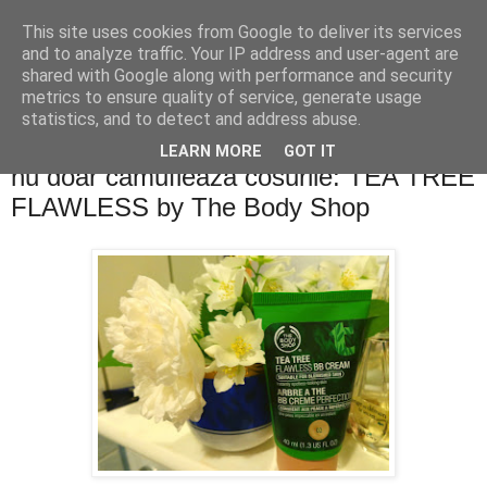
This site uses cookies from Google to deliver its services
PentruDive.ro
and to analyze traffic. Your IP address and user-agent are
shared with Google along with performance and security
metrics to ensure quality of service, generate usage
statistics, and to detect and address abuse.
vineri, 20 iunie 2014
Un BB Cream care si trateaza acneea,
LEARN MORE
GOT IT
nu doar camufleaza cosurile: TEA TREE
FLAWLESS by The Body Shop