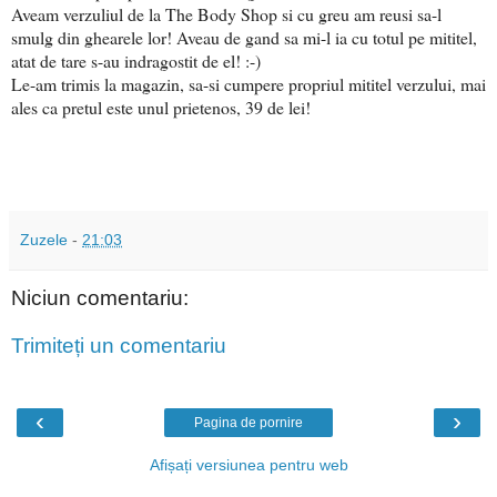
Aveam verzuliul de la The Body Shop si cu greu am reusi sa-l
smulg din ghearele lor! Aveau de gand sa mi-l ia cu totul pe mititel,
atat de tare s-au indragostit de el! :-)
Le-am trimis la magazin, sa-si cumpere propriul mititel verzului, mai
ales ca pretul este unul prietenos, 39 de lei!
Zuzele
-
21:03
Niciun comentariu:
Trimiteți un comentariu
‹
›
Pagina de pornire
Afișați versiunea pentru web