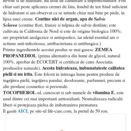
nevoie si de hidratare, nu doar de camuflare a imperfectiunilor. Poti
chiar sari peste aplicarea cremei de fata, fondul de ten fiind suficient
de hidratant si am observat ca se intinde chiar mai bine pe piele, in
Contine ulei de argan, apa de S
lipsa unei creme.
alvie
Sclarea
(contine flori, frunze si tulpina de salvie distilate; e
ste
cultivata in California de Nord si este de origine biologica 100%;
are proprietati analgezice si antispastice, iar uleiul esential are o
actiune anti-infectioasa, antibacteriana si antifungica.)
ZEMEA
Printre ingredientele acestui produs se mai gasesc
PROPANEDIOL
(prima alternativa din lume de glycol, natural
100%, aprobat de ECOCERT si certificat de catre Asociatia
Acesta hidrateaza, imbunatateste calitatea
produselor naturale).
pielii si nu irita.
Este folosit in intreaga lume pentru produse de
ingrijirea pielii, ingrijirea parului, deodorante, parfumuri, precum si
alte produse cosmetice si personale.
TOCOPHEROL
vitamina E
-ul, cunoscut si sub numele de
, este
unul dintre cei mai importanti antioxidanti. Neutralizeaza radicalii
liberi si protejeaza pielea de imbatranirea prematura.
AICI
Il gasiti
, pe site-ul life-care.com, la pretul de 50 ron.