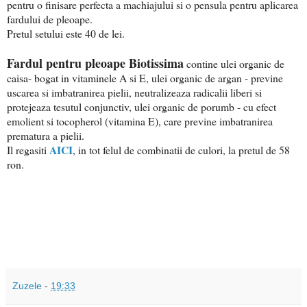
pentru o finisare perfecta a machiajului si o pensula pentru aplicarea
fardului de pleoape.
Pretul setului este 40 de lei.
Fardul pentru pleoape Biotissima
contine ulei organic de
caisa- bogat in vitaminele A si E, ulei organic de argan - previne
uscarea si imbatranirea pielii, neutralizeaza radicalii liberi si
protejeaza tesutul conjunctiv, ulei organic de porumb - cu efect
emolient si tocopherol (vitamina E), care previne imbatranirea
prematura a pielii.
AICI
Il regasiti
, in tot felul de combinatii de culori, la pretul de 58
ron.
Zuzele
-
19:33