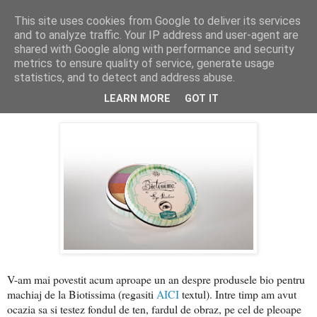
This site uses cookies from Google to deliver its services
PentruDive.ro
and to analyze traffic. Your IP address and user-agent are
shared with Google along with performance and security
metrics to ensure quality of service, generate usage
statistics, and to detect and address abuse.
marți, 16 februarie 2016
Despre Biotissima, cu drag!
LEARN MORE
GOT IT
V-am mai povestit acum aproape un an despre produsele bio pentru
machiaj de la Biotissima (regasiti
AICI
textul). Intre timp am avut
ocazia sa si testez fondul de ten, fardul de obraz, pe cel de pleoape