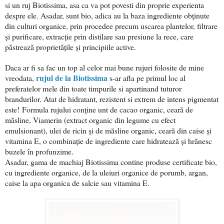
si un ruj Biotissima, asa ca va pot povesti din proprie experienta
despre ele. Asadar, sunt bio, adica au la baza ingrediente obținute
din culturi organice, prin procedee precum uscarea plantelor, filtrare
și purificare, extracție prin distilare sau presiune la rece, care
păstrează proprietățile și principiile active.
Daca ar fi sa fac un top al celor mai bune rujuri folosite de mine
rujul de la Biotissima
vreodata,
s-ar afla pe primul loc al
preferatelor mele din toate timpurile si apartinand tuturor
brandurilor. Atat de hidratant, rezistent si extrem de intens pigmentat
este! Formula rujului conține unt de cacao organic, ceară de
măsline, Viamerin (extract organic din legume cu efect
emulsionant), ulei de ricin și de măsline organic, ceară din caise și
vitamina E, o combinație de ingrediente care hidratează și hrănesc
buzele în profunzime.
Asadar, gama de machiaj Biotissima contine produse certificate bio,
cu ingrediente organice, de la uleiuri organice de porumb, argan,
caise la apa organica de salcie sau vitamina E.