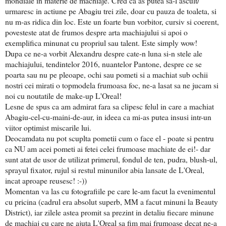
mondiale in materie de machiaje. Cred ca as putea sa-l ascult/
urmaresc in actiune pe Abagiu trei zile, doar cu pauza de toaleta, si
nu m-as ridica din loc. Este un foarte bun vorbitor, cursiv si coerent,
povesteste atat de frumos despre arta machiajului si apoi o
exemplifica minunat cu propriul sau talent. Este simply wow!
Dupa ce ne-a vorbit Alexandru despre cate-n luna si-n stele ale
machiajului, tendintelor 2016, nuantelor Pantone, despre ce se
poarta sau nu pe pleoape, ochi sau pometi si a machiat sub ochii
nostri cei mirati o topmodela frumoasa foc, ne-a lasat sa ne jucam si
noi cu noutatile de make-up L'Oreal!
Lesne de spus ca am admirat fara sa clipesc felul in care a machiat
Abagiu-cel-cu-maini-de-aur, in ideea ca mi-as putea insusi intr-un
viitor optimist miscarile lui.
Deocamdata nu pot scuplta pometii cum o face el - poate si pentru
ca NU am acei pometi ai fetei celei frumoase machiate de ei!- dar
sunt atat de usor de utilizat primerul, fondul de ten, pudra, blush-ul,
sprayul fixator, rujul si restul minunilor abia lansate de L'Oreal,
incat aproape reusesc! :-))
Momentan va las cu fotografiile pe care le-am facut la evenimentul
cu pricina (cadrul era absolut superb, MM a facut minuni la Beauty
District), iar zilele astea promit sa prezint in detaliu fiecare minune
de machiaj cu care ne ajuta L'Oreal sa fim mai frumoase decat ne-a