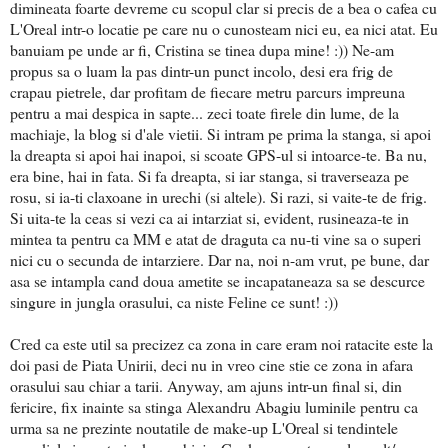
dimineata foarte devreme cu scopul clar si precis de a bea o cafea cu
L'Oreal intr-o locatie pe care nu o cunosteam nici eu, ea nici atat. Eu
banuiam pe unde ar fi, Cristina se tinea dupa mine! :)) Ne-am
propus sa o luam la pas dintr-un punct incolo, desi era frig de
crapau pietrele, dar profitam de fiecare metru parcurs impreuna
pentru a mai despica in sapte... zeci toate firele din lume, de la
machiaje, la blog si d'ale vietii. Si intram pe prima la stanga, si apoi
la dreapta si apoi hai inapoi, si scoate GPS-ul si intoarce-te. Ba nu,
era bine, hai in fata. Si fa dreapta, si iar stanga, si traverseaza pe
rosu, si ia-ti claxoane in urechi (si altele). Si razi, si vaite-te de frig.
Si uita-te la ceas si vezi ca ai intarziat si, evident, rusineaza-te in
mintea ta pentru ca MM e atat de draguta ca nu-ti vine sa o superi
nici cu o secunda de intarziere. Dar na, noi n-am vrut, pe bune, dar
asa se intampla cand doua ametite se incapataneaza sa se descurce
singure in jungla orasului, ca niste Feline ce sunt! :))
Cred ca este util sa precizez ca zona in care eram noi ratacite este la
doi pasi de Piata Unirii, deci nu in vreo cine stie ce zona in afara
orasului sau chiar a tarii. Anyway, am ajuns intr-un final si, din
fericire, fix inainte sa stinga Alexandru Abagiu luminile pentru ca
urma sa ne prezinte noutatile de make-up L'Oreal si tendintele