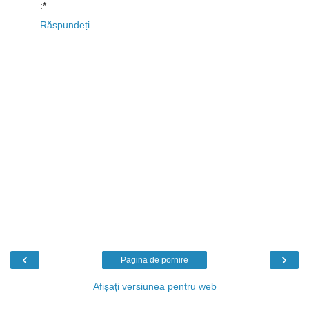
:*
Răspundeți
‹
›
Pagina de pornire
Afișați versiunea pentru web