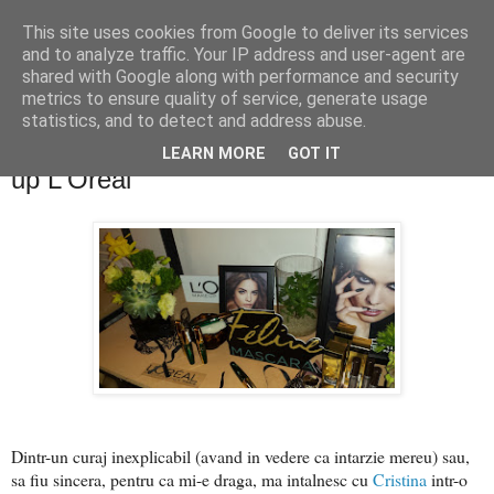
This site uses cookies from Google to deliver its services
PentruDive.ro
and to analyze traffic. Your IP address and user-agent are
shared with Google along with performance and security
metrics to ensure quality of service, generate usage
statistics, and to detect and address abuse.
miercuri, 13 aprilie 2016
O dimineata printre noutatile de make-
LEARN MORE
GOT IT
up L'Oreal
Dintr-un curaj inexplicabil (avand in vedere ca intarzie mereu) sau,
sa fiu sincera, pentru ca mi-e draga, ma intalnesc cu
Cristina
intr-o