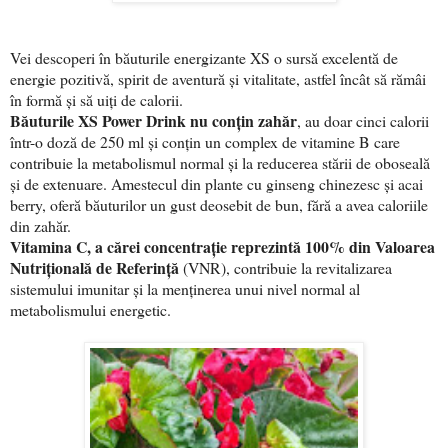
Vei descoperi în băuturile energizante XS o sursă excelentă de
energie pozitivă, spirit de aventură și vitalitate, astfel încât să rămâi
în formă și să uiți de calorii.
Băuturile XS Power Drink nu conțin zahăr
, au doar cinci calorii
într-o doză de 250 ml și conțin un complex de vitamine B care
contribuie la metabolismul normal și la reducerea stării de oboseală
și de extenuare. Amestecul din plante cu ginseng chinezesc și acai
berry, oferă băuturilor un gust deosebit de bun, fără a avea caloriile
din zahăr.
Vitamina C, a cărei concentrație reprezintă 100% din Valoarea
Nutrițională de Referință
(VNR), contribuie la revitalizarea
sistemului imunitar și la menținerea unui nivel normal al
metabolismului energetic.