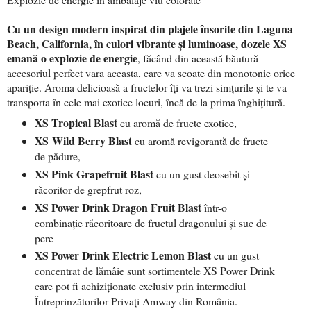
Cu un design modern inspirat din plajele însorite din Laguna
Beach, California, în culori vibrante și luminoase, dozele XS
emană o explozie de energie
, făcând din această băutură
accesoriul perfect vara aceasta, care va scoate din monotonie orice
apariție. Aroma delicioasă a fructelor îți va trezi simțurile și te va
transporta în cele mai exotice locuri, încă de la prima înghițitură.
XS Tropical Blast
cu aromă de fructe exotice,
XS
Wild Berry Blast
cu aromă revigorantă de fructe
de pădure,
XS Pink Grapefruit Blast
cu un gust deosebit și
răcoritor de grepfrut roz,
XS Power Drink Dragon Fruit Blast
într-o
combinație răcoritoare de fructul dragonului și suc de
pere
XS Power Drink Electric Lemon Blast
cu un gust
concentrat de lămâie sunt sortimentele XS Power Drink
care pot fi achiziționate exclusiv prin intermediul
Întreprinzătorilor Privați Amway din România.