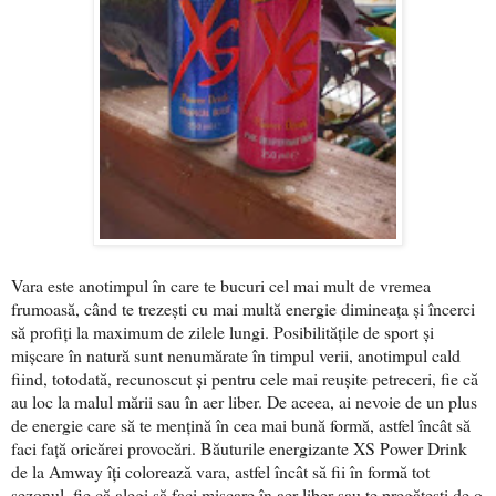
Vara este anotimpul în care te bucuri cel mai mult de vremea
frumoasă, când te trezești cu mai multă energie dimineața și încerci
să profiți la maximum de zilele lungi. Posibilitățile de sport și
mișcare în natură sunt nenumărate în timpul verii, anotimpul cald
fiind, totodată, recunoscut și pentru cele mai reușite petreceri, fie că
au loc la malul mării sau în aer liber. De aceea, ai nevoie de un plus
de energie care să te mențină în cea mai bună formă, astfel încât să
faci față oricărei provocări. Băuturile energizante XS Power Drink
de la Amway îți colorează vara, astfel încât să fii în formă tot
sezonul, fie că alegi să faci mișcare în aer liber sau te pregătești de o