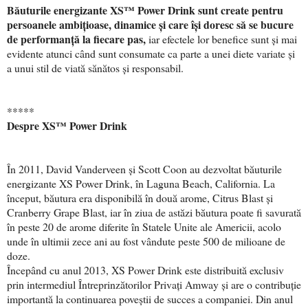
Băuturile energizante XS™ Power Drink sunt create pentru
persoanele ambițioase, dinamice și care își doresc să se bucure
de performanță la fiecare pas,
iar efectele lor benefice sunt și mai
evidente atunci când sunt consumate ca parte a unei diete variate și
a unui stil de viată sănătos și responsabil.
*****
Despre XS™ Power Drink
În 2011, David Vanderveen și Scott Coon au dezvoltat băuturile
energizante XS Power Drink, în Laguna Beach, California. La
început, băutura era disponibilă în două arome, Citrus Blast și
Cranberry Grape Blast, iar în ziua de astăzi băutura poate fi savurată
în peste 20 de arome diferite în Statele Unite ale Americii, acolo
unde în ultimii zece ani au fost vândute peste 500 de milioane de
doze.
Începând cu anul 2013, XS Power Drink este distribuită exclusiv
prin intermediul Întreprinzătorilor Privați Amway și are o contribuție
importantă la continuarea poveștii de succes a companiei. Din anul