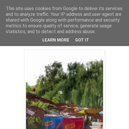
This site uses cookies from Google to deliver its services
PentruDive.ro
and to analyze traffic. Your IP address and user-agent are
shared with Google along with performance and security
metrics to ensure quality of service, generate usage
statistics, and to detect and address abuse.
miercuri, 3 august 2016
Ai gustat XS Power Drink de la Amway?
LEARN MORE
GOT IT