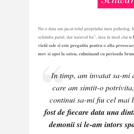
Nu o data am jucat rolul propriului meu psiholog, f
o 
schimba parul, dar naravul ba”, insa in mod clar
vietii sale si este pregatita pentru o alta provoca
mov si apoi la saten, culminand cu perioada brun
In timp, am invatat sa-mi 
care am simtit-o potrivita
continui sa-mi fiu cel mai
fost de fiecare data una di
demonii si le-am intors sp