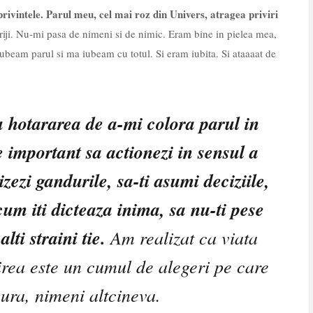
ivintele. Parul meu, cel mai roz din Univers, atragea priviri
griji. Nu-mi pasa de nimeni si de nimic. Eram bine in pielea mea,
iubeam parul si ma iubeam cu totul. Si eram iubita. Si ataaaat de
u hotararea de a-mi colora parul in
e important sa actionezi in sensul a
izezi gandurile, sa-ti asumi deciziile,
cum iti dicteaza inima, sa nu-ti pese
lti straini tie.
Am realizat ca viata
irea este un cumul de alegeri pe care
ngura, nimeni altcineva.