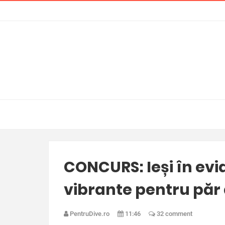
CONCURS: Ieși în evid
vibrante pentru păr 
PentruDive.ro
11:46
32 comment