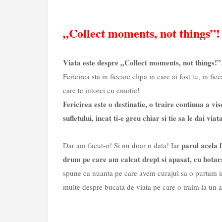
„Collect moments, not things”!
Viata este despre „Collect moments, not things!”
Fericirea sta in fiecare clipa in care ai fost tu, in f
care te intorci cu emotie!
Fericirea este o destinatie, o traire continua a vi
sufletului, incat ti-e greu chiar si tie sa le dai viat
parul acela 
Dar am facut-o! Si nu doar o data! Iar
drum pe care am calcat drept si apasat, cu hotarar
spune ca nuanta pe care avem curajul sa o purtam in 
multe despre bucata de viata pe care o traim la un 