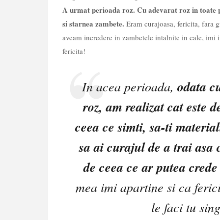
A urmat perioada roz. Cu adevarat roz in toate pr
si starnea zambete.
Eram curajoasa, fericita, fara 
aveam incredere in zambetele intalnite in cale, imi 
fericita!
In acea perioada,
odata c
roz, am realizat cat este d
ceea ce simti, sa-ti material
sa ai curajul de a trai asa 
de ceea ce ar putea crede a
mea imi apartine si ca feric
le faci tu si