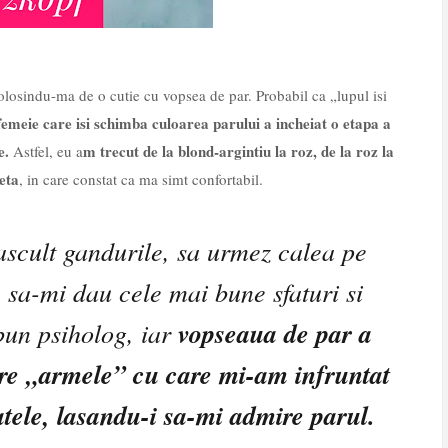
olosindu-ma de o cutie cu vopsea de par. Probabil ca „lupul isi
femeie care isi schimba culoarea parului a incheiat o etapa a
re.
m trecut de la blond-argintiu la roz, de la roz la
Astfel, eu a
eta
, in care constat ca ma simt confortabil.
ascult gandurile, sa urmez calea pe
, sa-mi dau cele mai bune sfaturi si
 bun psiholog, iar
vopseaua de par a
ntre „armele” cu care mi-am infruntat
atele, lasandu-i sa-mi admire parul.