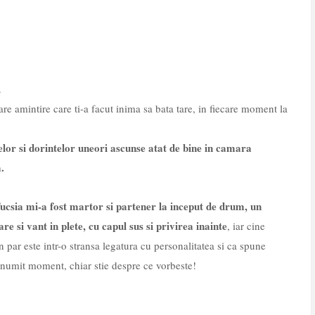
.
iecare amintire care ti-a facut inima sa bata tare, in fiecare moment la
selor si dorintelor uneori ascunse atat de bine in camara
a.
fucsia mi-a fost martor si partener la inceput de drum, un
e si vant in plete, cu capul sus si privirea inainte
, iar cine
par este intr-o stransa legatura cu personalitatea si ca spune
anumit moment, chiar stie despre ce vorbeste!