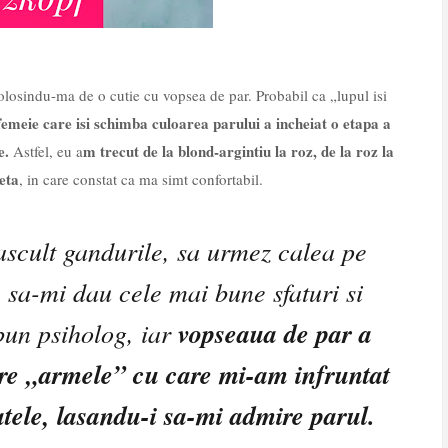
olosindu-ma de o cutie cu vopsea de par. Probabil ca „lupul isi
femeie care isi schimba culoarea parului a incheiat o etapa a
re.
m trecut de la blond-argintiu la roz, de la roz la
Astfel, eu a
eta
, in care constat ca ma simt confortabil.
ascult gandurile, sa urmez calea pe
, sa-mi dau cele mai bune sfaturi si
 bun psiholog, iar
vopseaua de par a
ntre „armele” cu care mi-am infruntat
atele, lasandu-i sa-mi admire parul.