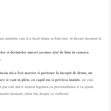
.
iecare amintire care ti-a facut inima sa bata tare, in fiecare moment la
selor si dorintelor uneori ascunse atat de bine in camara
a.
fucsia mi-a fost martor si partener la inceput de drum, un
e si vant in plete, cu capul sus si privirea inainte
, iar cine
par este intr-o stransa legatura cu personalitatea si ca spune
anumit moment, chiar stie despre ce vorbeste!