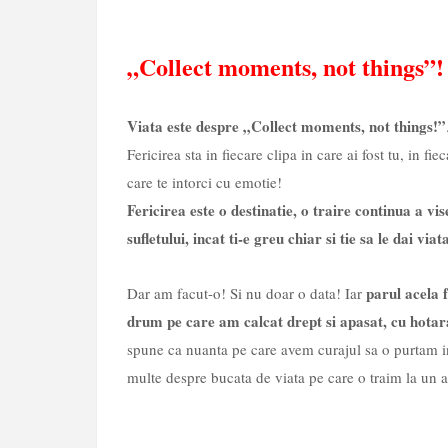
„Collect moments, not things”!
Viata este despre „Collect moments, not things!”
Fericirea sta in fiecare clipa in care ai fost tu, in f
care te intorci cu emotie!
Fericirea este o destinatie, o traire continua a vi
sufletului, incat ti-e greu chiar si tie sa le dai viat
parul acela 
Dar am facut-o! Si nu doar o data! Iar
drum pe care am calcat drept si apasat, cu hotarar
spune ca nuanta pe care avem curajul sa o purtam in 
multe despre bucata de viata pe care o traim la un 