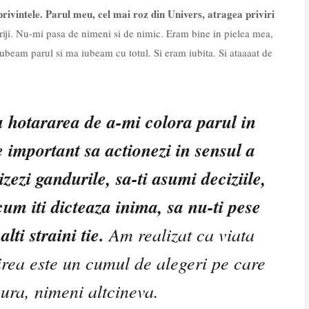
ivintele. Parul meu, cel mai roz din Univers, atragea priviri
griji. Nu-mi pasa de nimeni si de nimic. Eram bine in pielea mea,
iubeam parul si ma iubeam cu totul. Si eram iubita. Si ataaaat de
u hotararea de a-mi colora parul in
e important sa actionezi in sensul a
izezi gandurile, sa-ti asumi deciziile,
cum iti dicteaza inima, sa nu-ti pese
lti straini tie.
Am realizat ca viata
irea este un cumul de alegeri pe care
ngura, nimeni altcineva.