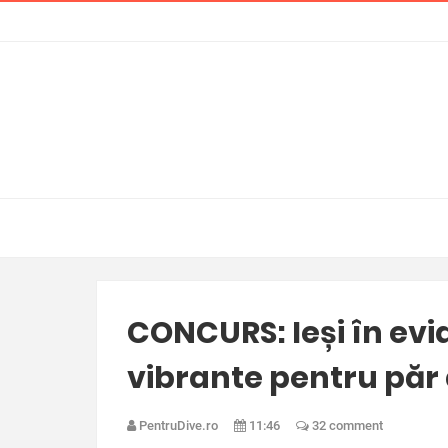
CONCURS: Ieși în evid
vibrante pentru păr 
PentruDive.ro
11:46
32 comment