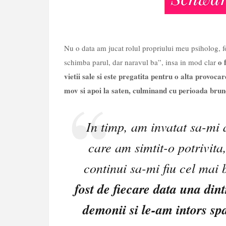
Nu o data am jucat rolul propriului meu psiholog, f
o 
schimba parul, dar naravul ba”, insa in mod clar
vietii sale si este pregatita pentru o alta provoca
mov si apoi la saten, culminand cu perioada brun
In timp, am invatat sa-mi 
care am simtit-o potrivita
continui sa-mi fiu cel mai
fost de fiecare data una di
demonii si le-am intors sp