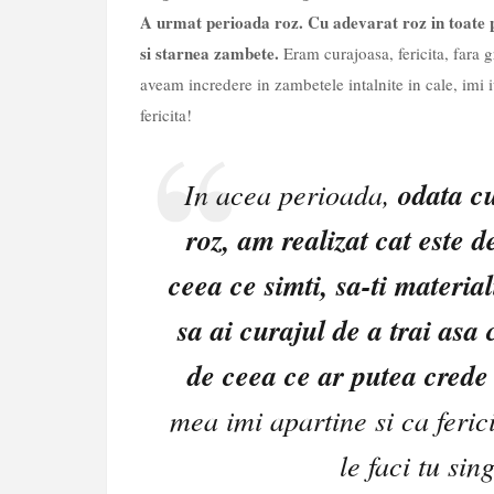
A urmat perioada roz. Cu adevarat roz in toate pr
si starnea zambete.
Eram curajoasa, fericita, fara 
aveam incredere in zambetele intalnite in cale, imi 
fericita!
In acea perioada,
odata c
roz, am realizat cat este d
ceea ce simti, sa-ti material
sa ai curajul de a trai asa 
de ceea ce ar putea crede a
mea imi apartine si ca feric
le faci tu si