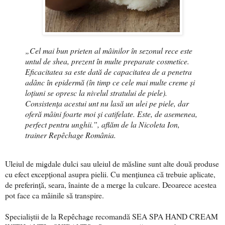
„Cel mai bun prieten al mâinilor în sezonul rece este
untul de shea, prezent în multe preparate cosmetice.
Eficacitatea sa este dată de capacitatea de a penetra
adânc în epidermă (în timp ce cele mai multe creme și
loțiuni se opresc la nivelul stratului de piele).
Consistența acestui unt nu lasă un ulei pe piele, dar
oferă mâini foarte moi și catifelate. Este, de asemenea,
perfect pentru unghii.”, aflăm de la Nicoleta Ion,
trainer Repêchage România.
Uleiul de migdale dulci sau uleiul de măsline sunt alte două produse
cu efect excepțional asupra pielii. Cu mențiunea că trebuie aplicate,
de preferință, seara, înainte de a merge la culcare. Deoarece acestea
pot face ca mâinile să transpire.
Specialiștii de la Repêchage recomandă SEA SPA HAND CREAM