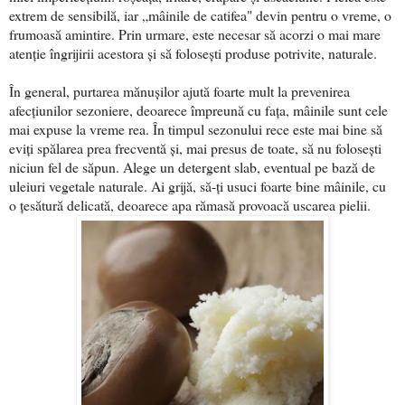
extrem de sensibilă, iar „mâinile de catifea" devin pentru o vreme, o
frumoasă amintire. Prin urmare, este necesar să acorzi o mai mare
atenție îngrijirii acestora și să folosești produse potrivite, naturale.
În general, purtarea mănușilor ajută foarte mult la prevenirea
afecțiunilor sezoniere, deoarece împreună cu fața, mâinile sunt cele
mai expuse la vreme rea. În timpul sezonului rece este mai bine să
eviți spălarea prea frecventă și, mai presus de toate, să nu folosești
niciun fel de săpun. Alege un detergent slab, eventual pe bază de
uleiuri vegetale naturale. Ai grijă, să-ți usuci foarte bine mâinile, cu
o țesătură delicată, deoarece apa rămasă provoacă uscarea pielii.