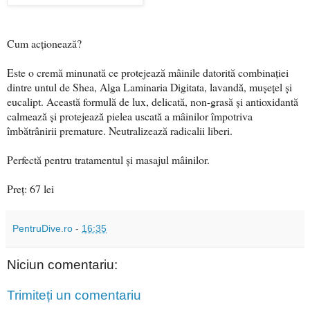
Cum acționează?
Este o cremă minunată ce protejează mâinile datorită combinaţiei
dintre untul de Shea, Alga Laminaria Digitata, lavandă, muşeţel şi
eucalipt. Această formulă de lux, delicată, non-grasă şi antioxidantă
calmează şi protejează pielea uscată a mâinilor împotriva
îmbătrânirii premature. Neutralizează radicalii liberi.
Perfectă pentru tratamentul şi masajul mâinilor.
Preț: 67 lei
PentruDive.ro
-
16:35
Niciun comentariu:
Trimiteți un comentariu