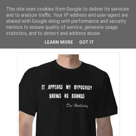
This site uses cookies from Google to deliver its services
PentruDive.ro
and to analyze traffic. Your IP address and user-agent are
shared with Google along with performance and security
metrics to ensure quality of service, generate usage
statistics, and to detect and address abuse.
sâmbătă, 28 noiembrie 2009
Judecati-l voi!
LEARN MORE
GOT IT