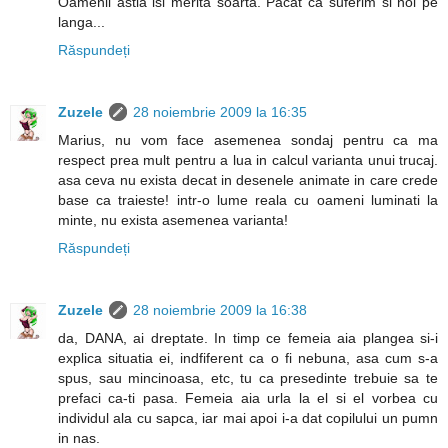
Oamenii astia isi merita soarta. Pacat ca suferim si noi pe
langa...
Răspundeți
Zuzele
28 noiembrie 2009 la 16:35
Marius, nu vom face asemenea sondaj pentru ca ma
respect prea mult pentru a lua in calcul varianta unui trucaj.
asa ceva nu exista decat in desenele animate in care crede
base ca traieste! intr-o lume reala cu oameni luminati la
minte, nu exista asemenea varianta!
Răspundeți
Zuzele
28 noiembrie 2009 la 16:38
da, DANA, ai dreptate. In timp ce femeia aia plangea si-i
explica situatia ei, indfiferent ca o fi nebuna, asa cum s-a
spus, sau mincinoasa, etc, tu ca presedinte trebuie sa te
prefaci ca-ti pasa. Femeia aia urla la el si el vorbea cu
individul ala cu sapca, iar mai apoi i-a dat copilului un pumn
in nas.