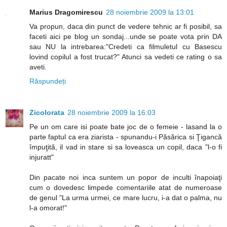
Marius Dragomirescu
28 noiembrie 2009 la 13:01
Va propun, daca din punct de vedere tehnic ar fi posibil, sa
faceti aici pe blog un sondaj...unde se poate vota prin DA
sau NU la intrebarea:"Credeti ca filmuletul cu Basescu
lovind copilul a fost trucat?" Atunci sa vedeti ce rating o sa
aveti.
Răspundeți
Zicolorata
28 noiembrie 2009 la 16:03
Pe un om care isi poate bate joc de o femeie - lasand la o
parte faptul ca era ziarista - spunandu-i Păsărica si Ţigancă
împuţită, il vad in stare si sa loveasca un copil, daca "l-o fi
injuratt"
Din pacate noi inca suntem un popor de inculti înapoiaţi
cum o dovedesc limpede comentariile atat de numeroase
de genul "La urma urmei, ce mare lucru, i-a dat o palma, nu
l-a omorat!"