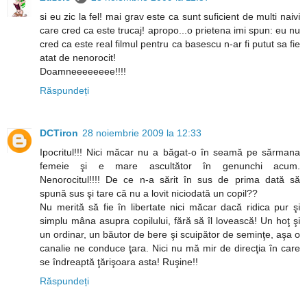
si eu zic la fel! mai grav este ca sunt suficient de multi naivi
care cred ca este trucaj! apropo...o prietena imi spun: eu nu
cred ca este real filmul pentru ca basescu n-ar fi putut sa fie
atat de nenorocit!
Doamneeeeeeee!!!!
Răspundeți
DCTiron
28 noiembrie 2009 la 12:33
Ipocritul!!! Nici măcar nu a băgat-o în seamă pe sărmana
femeie şi e mare ascultător în genunchi acum.
Nenorocitul!!!! De ce n-a sărit în sus de prima dată să
spună sus şi tare că nu a lovit niciodată un copil??
Nu merită să fie în libertate nici măcar dacă ridica pur şi
simplu mâna asupra copilului, fără să îl lovească! Un hoţ şi
un ordinar, un băutor de bere şi scuipător de seminţe, aşa o
canalie ne conduce ţara. Nici nu mă mir de direcţia în care
se îndreaptă ţărişoara asta! Ruşine!!
Răspundeți