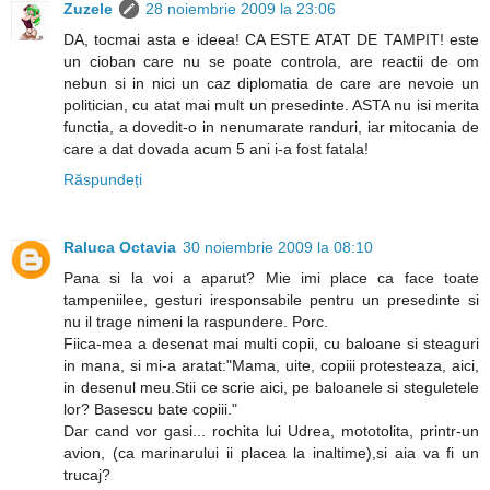
Zuzele
28 noiembrie 2009 la 23:06
DA, tocmai asta e ideea! CA ESTE ATAT DE TAMPIT! este
un cioban care nu se poate controla, are reactii de om
nebun si in nici un caz diplomatia de care are nevoie un
politician, cu atat mai mult un presedinte. ASTA nu isi merita
functia, a dovedit-o in nenumarate randuri, iar mitocania de
care a dat dovada acum 5 ani i-a fost fatala!
Răspundeți
Raluca Octavia
30 noiembrie 2009 la 08:10
Pana si la voi a aparut? Mie imi place ca face toate
tampeniilee, gesturi iresponsabile pentru un presedinte si
nu il trage nimeni la raspundere. Porc.
Fiica-mea a desenat mai multi copii, cu baloane si steaguri
in mana, si mi-a aratat:"Mama, uite, copiii protesteaza, aici,
in desenul meu.Stii ce scrie aici, pe baloanele si steguletele
lor? Basescu bate copiii."
Dar cand vor gasi... rochita lui Udrea, mototolita, printr-un
avion, (ca marinarului ii placea la inaltime),si aia va fi un
trucaj?