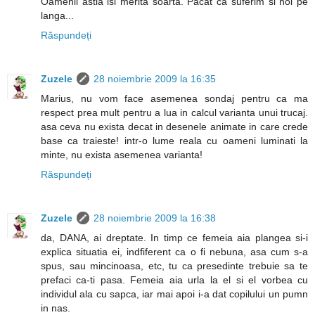
Oamenii astia isi merita soarta. Pacat ca suferim si noi pe
langa...
Răspundeți
Zuzele
28 noiembrie 2009 la 16:35
Marius, nu vom face asemenea sondaj pentru ca ma
respect prea mult pentru a lua in calcul varianta unui trucaj.
asa ceva nu exista decat in desenele animate in care crede
base ca traieste! intr-o lume reala cu oameni luminati la
minte, nu exista asemenea varianta!
Răspundeți
Zuzele
28 noiembrie 2009 la 16:38
da, DANA, ai dreptate. In timp ce femeia aia plangea si-i
explica situatia ei, indfiferent ca o fi nebuna, asa cum s-a
spus, sau mincinoasa, etc, tu ca presedinte trebuie sa te
prefaci ca-ti pasa. Femeia aia urla la el si el vorbea cu
individul ala cu sapca, iar mai apoi i-a dat copilului un pumn
in nas.