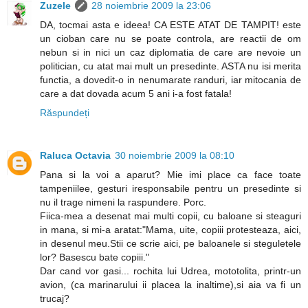
Zuzele
28 noiembrie 2009 la 23:06
DA, tocmai asta e ideea! CA ESTE ATAT DE TAMPIT! este
un cioban care nu se poate controla, are reactii de om
nebun si in nici un caz diplomatia de care are nevoie un
politician, cu atat mai mult un presedinte. ASTA nu isi merita
functia, a dovedit-o in nenumarate randuri, iar mitocania de
care a dat dovada acum 5 ani i-a fost fatala!
Răspundeți
Raluca Octavia
30 noiembrie 2009 la 08:10
Pana si la voi a aparut? Mie imi place ca face toate
tampeniilee, gesturi iresponsabile pentru un presedinte si
nu il trage nimeni la raspundere. Porc.
Fiica-mea a desenat mai multi copii, cu baloane si steaguri
in mana, si mi-a aratat:"Mama, uite, copiii protesteaza, aici,
in desenul meu.Stii ce scrie aici, pe baloanele si steguletele
lor? Basescu bate copiii."
Dar cand vor gasi... rochita lui Udrea, mototolita, printr-un
avion, (ca marinarului ii placea la inaltime),si aia va fi un
trucaj?