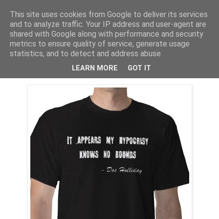
This site uses cookies from Google to deliver its services
PentruDive.ro
and to analyze traffic. Your IP address and user-agent are
shared with Google along with performance and security
metrics to ensure quality of service, generate usage
statistics, and to detect and address abuse.
sâmbătă, 28 noiembrie 2009
Judecati-l voi!
LEARN MORE
GOT IT