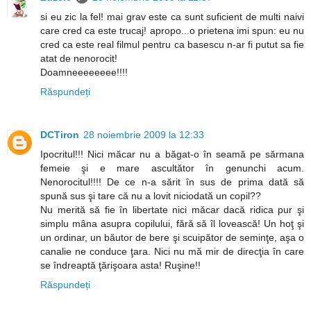
si eu zic la fel! mai grav este ca sunt suficient de multi naivi
care cred ca este trucaj! apropo...o prietena imi spun: eu nu
cred ca este real filmul pentru ca basescu n-ar fi putut sa fie
atat de nenorocit!
Doamneeeeeeee!!!!
Răspundeți
DCTiron
28 noiembrie 2009 la 12:33
Ipocritul!!! Nici măcar nu a băgat-o în seamă pe sărmana
femeie şi e mare ascultător în genunchi acum.
Nenorocitul!!!! De ce n-a sărit în sus de prima dată să
spună sus şi tare că nu a lovit niciodată un copil??
Nu merită să fie în libertate nici măcar dacă ridica pur şi
simplu mâna asupra copilului, fără să îl lovească! Un hoţ şi
un ordinar, un băutor de bere şi scuipător de seminţe, aşa o
canalie ne conduce ţara. Nici nu mă mir de direcţia în care
se îndreaptă ţărişoara asta! Ruşine!!
Răspundeți