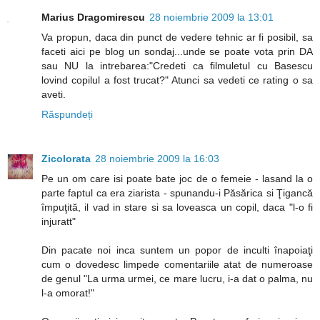
Marius Dragomirescu
28 noiembrie 2009 la 13:01
Va propun, daca din punct de vedere tehnic ar fi posibil, sa
faceti aici pe blog un sondaj...unde se poate vota prin DA
sau NU la intrebarea:"Credeti ca filmuletul cu Basescu
lovind copilul a fost trucat?" Atunci sa vedeti ce rating o sa
aveti.
Răspundeți
Zicolorata
28 noiembrie 2009 la 16:03
Pe un om care isi poate bate joc de o femeie - lasand la o
parte faptul ca era ziarista - spunandu-i Păsărica si Ţigancă
împuţită, il vad in stare si sa loveasca un copil, daca "l-o fi
injuratt"
Din pacate noi inca suntem un popor de inculti înapoiaţi
cum o dovedesc limpede comentariile atat de numeroase
de genul "La urma urmei, ce mare lucru, i-a dat o palma, nu
l-a omorat!"