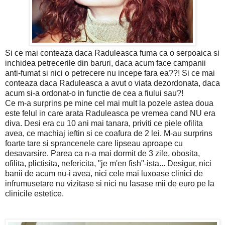
Si ce mai conteaza daca Raduleasca fuma ca o serpoaica si
inchidea petrecerile din baruri, daca acum face campanii
anti-fumat si nici o petrecere nu incepe fara ea??! Si ce mai
conteaza daca Raduleasca a avut o viata dezordonata, daca
acum si-a ordonat-o in functie de cea a fiului sau?!
Ce m-a surprins pe mine cel mai mult la pozele astea doua
este felul in care arata Raduleasca pe vremea cand NU era
diva. Desi era cu 10 ani mai tanara, priviti ce piele ofilita
avea, ce machiaj ieftin si ce coafura de 2 lei. M-au surprins
foarte tare si sprancenele care lipseau aproape cu
desavarsire. Parea ca n-a mai dormit de 3 zile, obosita,
ofilita, plictisita, nefericita, "je m'en fish"-ista... Desigur, nici
banii de acum nu-i avea, nici cele mai luxoase clinici de
infrumusetare nu vizitase si nici nu lasase mii de euro pe la
clinicile estetice.