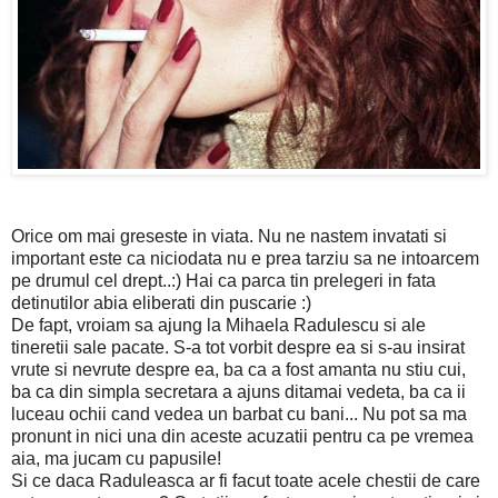
Orice om mai greseste in viata. Nu ne nastem invatati si
important este ca niciodata nu e prea tarziu sa ne intoarcem
pe drumul cel drept..:) Hai ca parca tin prelegeri in fata
detinutilor abia eliberati din puscarie :)
De fapt, vroiam sa ajung la Mihaela Radulescu si ale
tineretii sale pacate. S-a tot vorbit despre ea si s-au insirat
vrute si nevrute despre ea, ba ca a fost amanta nu stiu cui,
ba ca din simpla secretara a ajuns ditamai vedeta, ba ca ii
luceau ochii cand vedea un barbat cu bani... Nu pot sa ma
pronunt in nici una din aceste acuzatii pentru ca pe vremea
aia, ma jucam cu papusile!
Si ce daca Raduleasca ar fi facut toate acele chestii de care