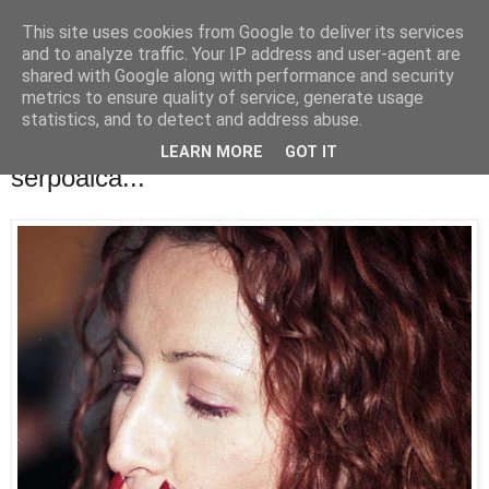
This site uses cookies from Google to deliver its services
PentruDive.ro
and to analyze traffic. Your IP address and user-agent are
shared with Google along with performance and security
metrics to ensure quality of service, generate usage
statistics, and to detect and address abuse.
luni, 23 noiembrie 2009
Pe vremea cand Raduleasca fuma ca o
LEARN MORE
GOT IT
serpoaica...