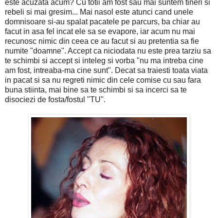
este acuzata acum? Cu totii am fost sau mai suntem tineri si
rebeli si mai gresim... Mai nasol este atunci cand unele
domnisoare si-au spalat pacatele pe parcurs, ba chiar au
facut in asa fel incat ele sa se evapore, iar acum nu mai
recunosc nimic din ceea ce au facut si au pretentia sa fie
numite "doamne". Accept ca niciodata nu este prea tarziu sa
te schimbi si accept si inteleg si vorba "nu ma intreba cine
am fost, intreaba-ma cine sunt". Decat sa traiesti toata viata
in pacat si sa nu regreti nimic din cele comise cu sau fara
buna stiinta, mai bine sa te schimbi si sa incerci sa te
disociezi de fosta/fostul "TU".