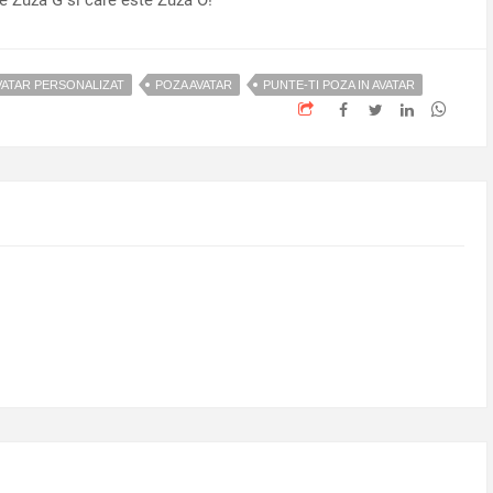
te Zuza G si care este Zuza O!
AVATAR PERSONALIZAT
POZA AVATAR
PUNTE-TI POZA IN AVATAR