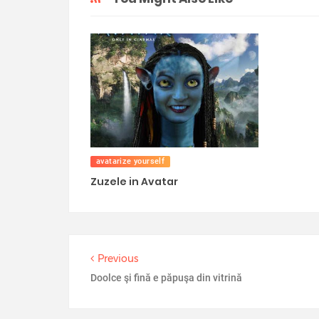
avatarize yourself
Zuzele in Avatar
Previous
Doolce şi fină e păpuşa din vitrină