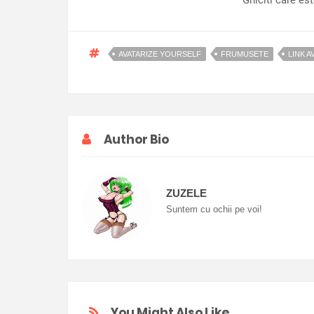
Ghiciti care es
AVATARIZE YOURSELF
FRUMUSETE
LINK 
Author Bio
ZUZELE
Suntem cu ochii pe voi!
You Might Also Like