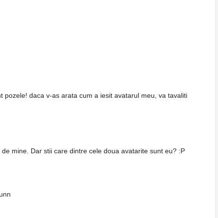
t pozele! daca v-as arata cum a iesit avatarul meu, va tavaliti
de mine. Dar stii care dintre cele doua avatarite sunt eu? :P
funn