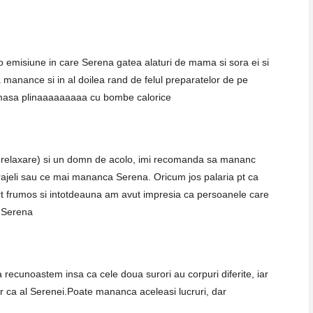
 emisiune in care Serena gatea alaturi de mama si sora ei si
 manance si in al doilea rand de felul preparatelor de pe
 masa plinaaaaaaaaa cu bombe calorice
e relaxare) si un domn de acolo, imi recomanda sa mananc
rajeli sau ce mai mananca Serena. Oricum jos palaria pt ca
rt frumos si intotdeauna am avut impresia ca persoanele care
a Serena
ecunoastem insa ca cele doua surori au corpuri diferite, iar
 ca al Serenei.Poate mananca aceleasi lucruri, dar