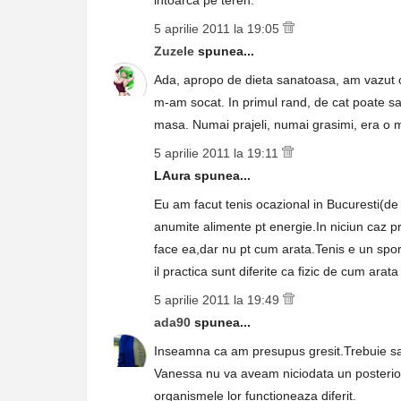
intoarca pe teren.
5 aprilie 2011 la 19:05
Zuzele
spunea...
Ada, apropo de dieta sanatoasa, am vazut o
m-am socat. In primul rand, de cat poate sa
masa. Numai prajeli, numai grasimi, era o
5 aprilie 2011 la 19:11
LAura spunea...
Eu am facut tenis ocazional in Bucuresti(d
anumite alimente pt energie.In niciun caz p
face ea,dar nu pt cum arata.Tenis e un spo
il practica sunt diferite ca fizic de cum arat
5 aprilie 2011 la 19:49
ada90
spunea...
Inseamna ca am presupus gresit.Trebuie sa r
Vanessa nu va aveam niciodata un posterior
organismele lor functioneaza diferit.