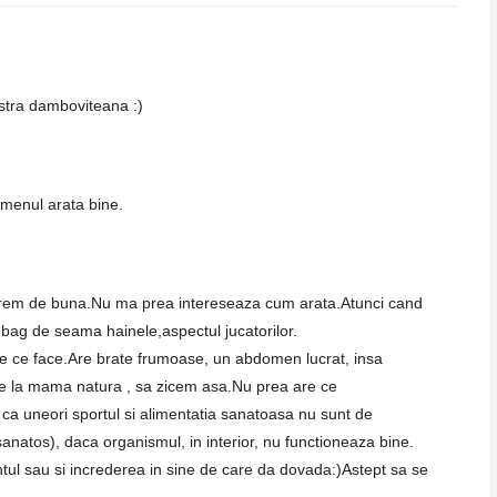
astra damboviteana :)
omenul arata bine.
xtrem de buna.Nu ma prea intereseaza cum arata.Atunci cand
 bag de seama hainele,aspectul jucatorilor.
re ce face.Are brate frumoase, un abdomen lucrat, insa
 de la mama natura , sa zicem asa.Nu prea are ce
u ca uneori sportul si alimentatia sanatoasa nu sunt de
anatos), daca organismul, in interior, nu functioneaza bine.
ntul sau si increderea in sine de care da dovada:)Astept sa se