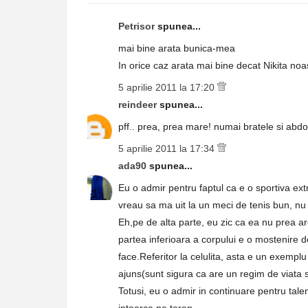
Petrisor
spunea...
mai bine arata bunica-mea
In orice caz arata mai bine decat Nikita no
5 aprilie 2011 la 17:20
reindeer
spunea...
pff.. prea, prea mare! numai bratele si abd
5 aprilie 2011 la 17:34
ada90
spunea...
Eu o admir pentru faptul ca e o sportiva e
vreau sa ma uit la un meci de tenis bun, nu
Eh,pe de alta parte, eu zic ca ea nu prea a
partea inferioara a corpului e o mostenire
face.Referitor la celulita, asta e un exempl
ajuns(sunt sigura ca are un regim de viata s
Totusi, eu o admir in continuare pentru tale