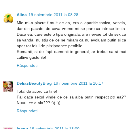
Alina
19 noiembrie 2011 la 08:28
Mie mi-a placut f mult de ea, era o aparitie tonica, vesela,
dar din pacate, de ceva vreme mi se pare ca intrece limita.
Daca ea, care este o tipa originala, are nevoie tot de sex ca
sa vanda, nu stiu de ce ne miram ca nu evoluam putin si ca
apar tot felul de pitzipoance penibile.
Romanii, si de fapt oamenii in general, ar trebui sa-si mai
cultive gusturile!
Răspundeți
DeliasBeautyBlog
19 noiembrie 2011 la 10:17
Total de acord cu tine!
Pai daca sexul vinde de ce sa aiba putin respect ptr ea??
Nuuu..ce e aia??? :)) :))
Răspundeți
Ionny
19 noiembrie 2011 la 13:00