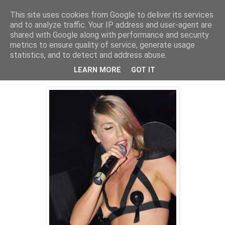
This site uses cookies from Google to deliver its services
PentruDive.ro
and to analyze traffic. Your IP address and user-agent are
shared with Google along with performance and security
metrics to ensure quality of service, generate usage
statistics, and to detect and address abuse.
vineri, 18 noiembrie 2011
Corina Bud, din ce in ce mai goala
LEARN MORE
GOT IT