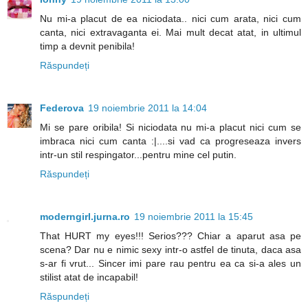
Nu mi-a placut de ea niciodata.. nici cum arata, nici cum
canta, nici extravaganta ei. Mai mult decat atat, in ultimul
timp a devnit penibila!
Răspundeți
Federova
19 noiembrie 2011 la 14:04
Mi se pare oribila! Si niciodata nu mi-a placut nici cum se
imbraca nici cum canta :|....si vad ca progreseaza invers
intr-un stil respingator...pentru mine cel putin.
Răspundeți
moderngirl.jurna.ro
19 noiembrie 2011 la 15:45
That HURT my eyes!!! Serios??? Chiar a aparut asa pe
scena? Dar nu e nimic sexy intr-o astfel de tinuta, daca asa
s-ar fi vrut... Sincer imi pare rau pentru ea ca si-a ales un
stilist atat de incapabil!
Răspundeți