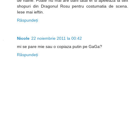
de haine. Poate nu mai are bani tatal ei si apeleaza la sex
shopuri din Dragonul Rosu pentru costumatia de scena.
Iese mai ieftin.
Răspundeți
Nicole
22 noiembrie 2011 la 00:42
mi se pare mie sau o copiaza putin pe GaGa?
Răspundeți