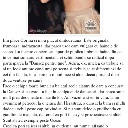
Imi place Corina si mi-a placut dintodeauna! Este originala,
frumoasa, indrazneata, dar parca usor cam vulgara cu hainele de
scena. La fiecare concert sau aparitie publica imbraca haine din ce
in ce mai sumare, vestimentatia ei schimbandu-se radical dupa
participarea la "Dansez pentru tine". Adica, ok, inteleg ca trebuie sa
ai un look anume cand urci pe scena si trebuie sa te diferentiezi de
cei din fata ta, insa oare nu o poti face si altfel decat purtand doar
doua ventuze pe sani?
Face o echipa foarte buna cu baiatul acela alaturi de care a concurat
la Dansez si pe care l-a luat in echipa ei de dansatori, dar parca sunt
mult prea deocheate miscarile lor. Am vazut-o si eu in vara, la un
eveniment petrecut la o terasa din Herastrau, a dansat la bara si multi
dadeau ochii peste cap privind-o. Si nu sunt deloc o pudibonda cu
gandire de maicuta, dar cred ca poti fi sexy si provocatoare si altfel.
Sunt atatea exemple peste Ocean.
Cred ca poti sa iesi si altfel in evidenta, nu numai afisand o