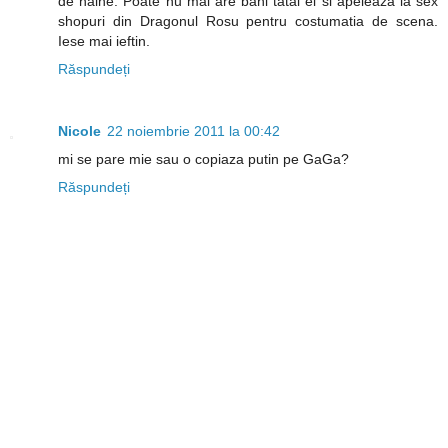
de haine. Poate nu mai are bani tatal ei si apeleaza la sex
shopuri din Dragonul Rosu pentru costumatia de scena.
Iese mai ieftin.
Răspundeți
Nicole
22 noiembrie 2011 la 00:42
mi se pare mie sau o copiaza putin pe GaGa?
Răspundeți