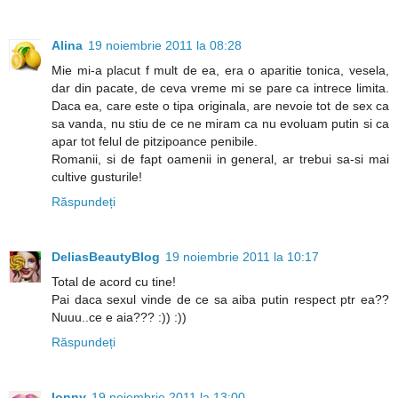
Alina
19 noiembrie 2011 la 08:28
Mie mi-a placut f mult de ea, era o aparitie tonica, vesela,
dar din pacate, de ceva vreme mi se pare ca intrece limita.
Daca ea, care este o tipa originala, are nevoie tot de sex ca
sa vanda, nu stiu de ce ne miram ca nu evoluam putin si ca
apar tot felul de pitzipoance penibile.
Romanii, si de fapt oamenii in general, ar trebui sa-si mai
cultive gusturile!
Răspundeți
DeliasBeautyBlog
19 noiembrie 2011 la 10:17
Total de acord cu tine!
Pai daca sexul vinde de ce sa aiba putin respect ptr ea??
Nuuu..ce e aia??? :)) :))
Răspundeți
Ionny
19 noiembrie 2011 la 13:00