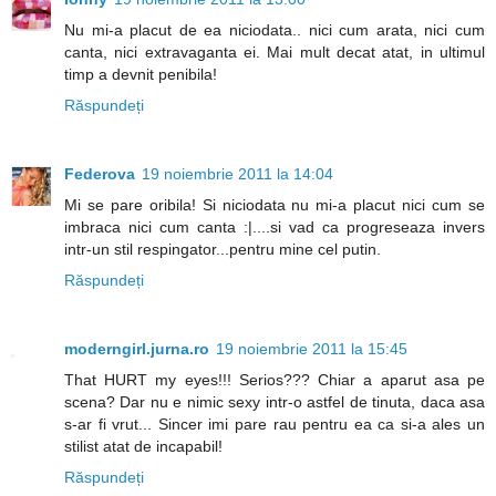
Nu mi-a placut de ea niciodata.. nici cum arata, nici cum
canta, nici extravaganta ei. Mai mult decat atat, in ultimul
timp a devnit penibila!
Răspundeți
Federova
19 noiembrie 2011 la 14:04
Mi se pare oribila! Si niciodata nu mi-a placut nici cum se
imbraca nici cum canta :|....si vad ca progreseaza invers
intr-un stil respingator...pentru mine cel putin.
Răspundeți
moderngirl.jurna.ro
19 noiembrie 2011 la 15:45
That HURT my eyes!!! Serios??? Chiar a aparut asa pe
scena? Dar nu e nimic sexy intr-o astfel de tinuta, daca asa
s-ar fi vrut... Sincer imi pare rau pentru ea ca si-a ales un
stilist atat de incapabil!
Răspundeți