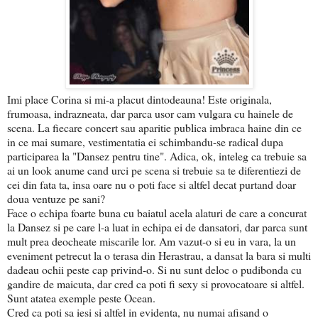
Imi place Corina si mi-a placut dintodeauna! Este originala,
frumoasa, indrazneata, dar parca usor cam vulgara cu hainele de
scena. La fiecare concert sau aparitie publica imbraca haine din ce
in ce mai sumare, vestimentatia ei schimbandu-se radical dupa
participarea la "Dansez pentru tine". Adica, ok, inteleg ca trebuie sa
ai un look anume cand urci pe scena si trebuie sa te diferentiezi de
cei din fata ta, insa oare nu o poti face si altfel decat purtand doar
doua ventuze pe sani?
Face o echipa foarte buna cu baiatul acela alaturi de care a concurat
la Dansez si pe care l-a luat in echipa ei de dansatori, dar parca sunt
mult prea deocheate miscarile lor. Am vazut-o si eu in vara, la un
eveniment petrecut la o terasa din Herastrau, a dansat la bara si multi
dadeau ochii peste cap privind-o. Si nu sunt deloc o pudibonda cu
gandire de maicuta, dar cred ca poti fi sexy si provocatoare si altfel.
Sunt atatea exemple peste Ocean.
Cred ca poti sa iesi si altfel in evidenta, nu numai afisand o