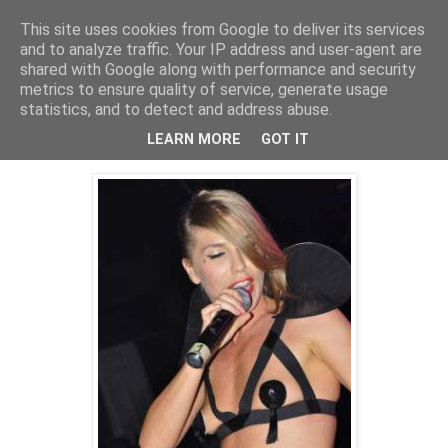
This site uses cookies from Google to deliver its services
PentruDive.ro
and to analyze traffic. Your IP address and user-agent are
shared with Google along with performance and security
metrics to ensure quality of service, generate usage
statistics, and to detect and address abuse.
vineri, 18 noiembrie 2011
Corina Bud, din ce in ce mai goala
LEARN MORE
GOT IT