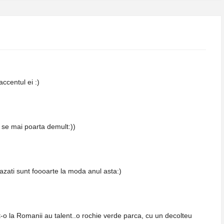
accentul ei :)
u se mai poarta demult:))
vazati sunt foooarte la moda anul asta:)
t-o la Romanii au talent..o rochie verde parca, cu un decolteu