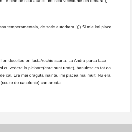
 e bine de stiut atunci.. imi scot vechiturile din debara:))
asa temperamentala, de sotie autoritara :))) Si mie imi place
ori decolteu ori fusta/rochie scurta. La Andra parca face
 si cu vedere la picioare(care sunt urate), banuiesc ca tot ea
e cal. Era mai draguta inainte, imi placea mai mult. Nu era
a (scuze de cacofonie) cantareata.