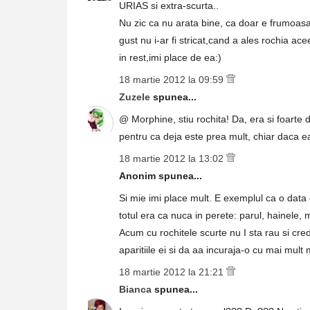
URIAS si extra-scurta..
Nu zic ca nu arata bine, ca doar e frumoasa
gust nu i-ar fi stricat,cand a ales rochia ace
in rest,imi place de ea:)
18 martie 2012 la 09:59
Zuzele
spunea...
@ Morphine, stiu rochita! Da, era si foarte de
pentru ca deja este prea mult, chiar daca ea
18 martie 2012 la 13:02
Anonim spunea...
Si mie imi place mult. E exemplul ca o data
totul era ca nuca in perete: parul, hainele, 
Acum cu rochitele scurte nu I sta rau si cr
aparitiile ei si da aa incuraja-o cu mai mult 
18 martie 2012 la 21:21
Bianca
spunea...