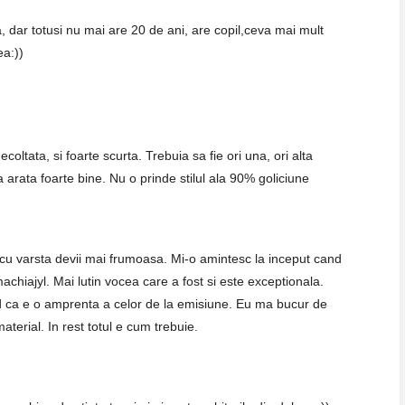
, dar totusi nu mai are 20 de ani, are copil,ceva mai mult
ea:))
coltata, si foarte scurta. Trebuia sa fie ori una, ori alta
 arata foarte bine. Nu o prinde stilul ala 90% goliciune
 cu varsta devii mai frumoasa. Mi-o amintesc la inceput cand
machiajyl. Mai lutin vocea care a fost si este exceptionala.
ed ca e o amprenta a celor de la emisiune. Eu ma bucur de
material. In rest totul e cum trebuie.