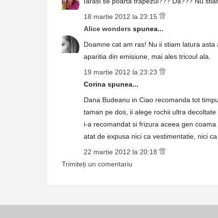
Iarasi se poarta trapezul??? Da??? Nu stiam..
18 martie 2012 la 23:15
Alice wonders
spunea...
Doamne cat am ras! Nu ii stiam latura asta 
aparitia din emisiune, mai ales tricoul ala.
19 martie 2012 la 23:23
Corina spunea...
Dana Budeanu in Ciao recomanda tot timpul 
taman pe dos, ii alege rochii ultra decoltate
i-a recomandat si frizura aceea gen coama d
atat de expusa nici ca vestimentatie, nici c
22 martie 2012 la 20:18
Trimiteți un comentariu