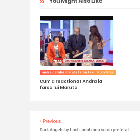
You Might Also Like
andra catalin maruta farsa taxi happy hour
Cum a reactionat Andra la
farsa lui Maruta
Previous
Dark Angels by Lush, noul meu scrub preferat