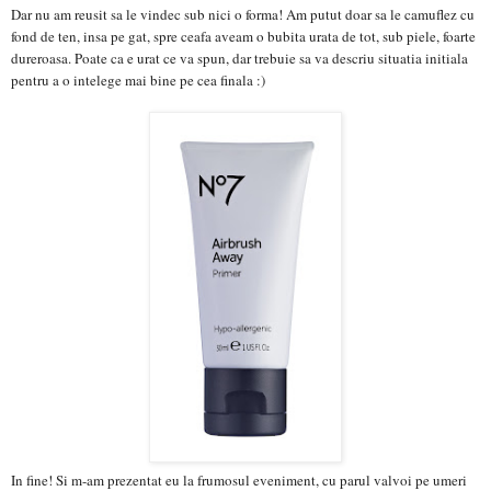
Dar nu am reusit sa le vindec sub nici o forma! Am putut doar sa le camuflez cu
fond de ten, insa pe gat, spre ceafa aveam o bubita urata de tot, sub piele, foarte
dureroasa. Poate ca e urat ce va spun, dar trebuie sa va descriu situatia initiala
pentru a o intelege mai bine pe cea finala :)
In fine! Si m-am prezentat eu la frumosul eveniment, cu parul valvoi pe umeri