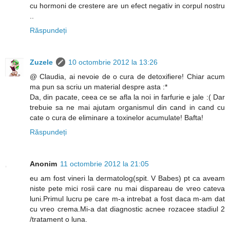
cu hormoni de crestere are un efect negativ in corpul nostru
..
Răspundeți
Zuzele
10 octombrie 2012 la 13:26
@ Claudia, ai nevoie de o cura de detoxifiere! Chiar acum
ma pun sa scriu un material despre asta :*
Da, din pacate, ceea ce se afla la noi in farfurie e jale :( Dar
trebuie sa ne mai ajutam organismul din cand in cand cu
cate o cura de eliminare a toxinelor acumulate! Bafta!
Răspundeți
Anonim
11 octombrie 2012 la 21:05
eu am fost vineri la dermatolog(spit. V Babes) pt ca aveam
niste pete mici rosii care nu mai dispareau de vreo cateva
luni.Primul lucru pe care m-a intrebat a fost daca m-am dat
cu vreo crema.Mi-a dat diagnostic acnee rozacee stadiul 2
/tratament o luna.