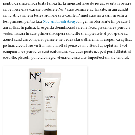
pentru ca simteam ca toata lumea fix la monstrul meu de pe gat se uita si pentru
ca pe mese erau expuse produsele No.7 care tocmai erau lansate, m-am gandit
ca nu strica sa le si testez aromele si texturile. Primul care mi-a sarit in ochi a
No7 Airbrush Away,
fost primerul pentru fata
un gel incolor foarte fin pe care l-
am aplicat in palma, la sugestia domnisoarei care ne facea prezentarea pentru a
vedea masura in care primerul acopera santurile si amprentele si pot spune ca
atunci cand am comparat palmele, se vedea clar o diferenta. Presupun ca aplicat
pe fata, efectul sau va fi si mai vizibil si poate ca in viitorul apropiat mi-l voi
cumpara si eu pentru ca sunt curioasa sa vad daca poate acoperi porii dilatati si
cosurile, pistruii, punctele negre, cicatricile sau alte imperfectiuni ale tenului.