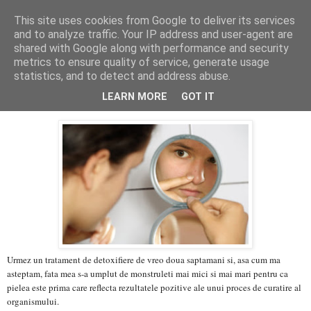
This site uses cookies from Google to deliver its services
PentruDive.ro
and to analyze traffic. Your IP address and user-agent are
shared with Google along with performance and security
metrics to ensure quality of service, generate usage
statistics, and to detect and address abuse.
marți, 9 octombrie 2012
Pentru Salvarea Pielii sunati la No.7
LEARN MORE
GOT IT
Urmez un tratament de detoxifiere de vreo doua saptamani si, asa cum ma
asteptam, fata mea s-a umplut de monstruleti mai mici si mai mari pentru ca
pielea este prima care reflecta rezultatele pozitive ale unui proces de curatire al
organismului.