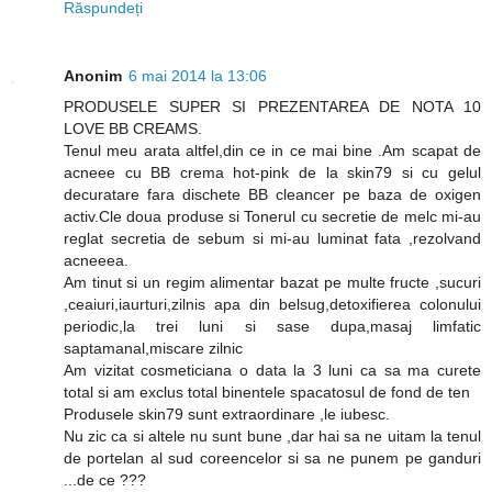
Răspundeți
Anonim
6 mai 2014 la 13:06
PRODUSELE SUPER SI PREZENTAREA DE NOTA 10
LOVE BB CREAMS.
Tenul meu arata altfel,din ce in ce mai bine .Am scapat de
acneee cu BB crema hot-pink de la skin79 si cu gelul
decuratare fara dischete BB cleancer pe baza de oxigen
activ.Cle doua produse si Tonerul cu secretie de melc mi-au
reglat secretia de sebum si mi-au luminat fata ,rezolvand
acneeea.
Am tinut si un regim alimentar bazat pe multe fructe ,sucuri
,ceaiuri,iaurturi,zilnis apa din belsug,detoxifierea colonului
periodic,la trei luni si sase dupa,masaj limfatic
saptamanal,miscare zilnic
Am vizitat cosmeticiana o data la 3 luni ca sa ma curete
total si am exclus total binentele spacatosul de fond de ten
Produsele skin79 sunt extraordinare ,le iubesc.
Nu zic ca si altele nu sunt bune ,dar hai sa ne uitam la tenul
de portelan al sud coreencelor si sa ne punem pe ganduri
...de ce ???