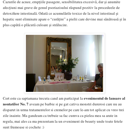
Cazurile de acnee, erupțiile pasagere, sensibilitatea excesivă, dar și anumite
afecțiuni mai grave de genul psoriazisului răspund pozitiv la procedeele de
detoxifiere intestinală. Odată ce acumulările toxice de la nivel intestinal și
hepatic sunt eliminate apare o “curățire” a pielii care devine mai sănătoasă și în
plus
capătă o plăcută culoare și strălucire.
evenimentul de lansare al
Cert este ca saptamana trecuta cand am participat la
noutatilor No. 7
aveam pe barbie si pe gat cativa monstri durerosi care nu au
disparut in urma tratamentelor si cremelor pe care le-am tot aplicat cu vreo trei
zile inainte. Ma gandeam ca trebuie sa fac cumva ca pielea mea sa arate in
regula, mai ales ca ma prezentam la un eveniment de beauty unde toate fetele
sunt frumoase si cochete :)