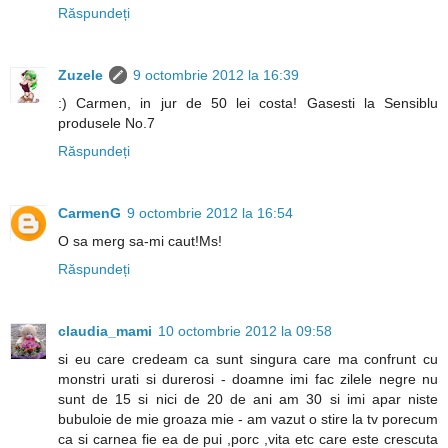
Răspundeți
Zuzele
9 octombrie 2012 la 16:39
:) Carmen, in jur de 50 lei costa! Gasesti la Sensiblu
produsele No.7
Răspundeți
CarmenG
9 octombrie 2012 la 16:54
O sa merg sa-mi caut!Ms!
Răspundeți
claudia_mami
10 octombrie 2012 la 09:58
si eu care credeam ca sunt singura care ma confrunt cu
monstri urati si durerosi - doamne imi fac zilele negre nu
sunt de 15 si nici de 20 de ani am 30 si imi apar niste
bubuloie de mie groaza mie - am vazut o stire la tv porecum
ca si carnea fie ea de pui ,porc ,vita etc care este crescuta