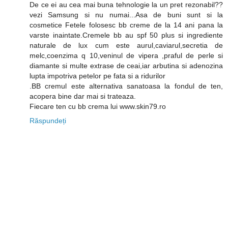
De ce ei au cea mai buna tehnologie la un pret rezonabil??
vezi Samsung si nu numai...Asa de buni sunt si la
cosmetice Fetele folosesc bb creme de la 14 ani pana la
varste inaintate.Cremele bb au spf 50 plus si ingrediente
naturale de lux cum este aurul,caviarul,secretia de
melc,coenzima q 10,veninul de vipera ,praful de perle si
diamante si multe extrase de ceai,iar arbutina si adenozina
lupta impotriva petelor pe fata si a ridurilor
.BB cremul este alternativa sanatoasa la fondul de ten,
acopera bine dar mai si trateaza.
Fiecare ten cu bb crema lui www.skin79.ro
Răspundeți