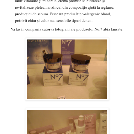
multivitamine şi minerale,
crema promite sa hidrateze şi
revitalizeze pielea
, iar zincul din compoziţie ajută la
reglarea
producţiei de sebum. E
este un produ
s hipo-alergenic
blând,
potrivit chiar şi celor mai sensibile tipuri de ten.
Va las in compania catorva fotografii ale produselor No.7 abia lansate: