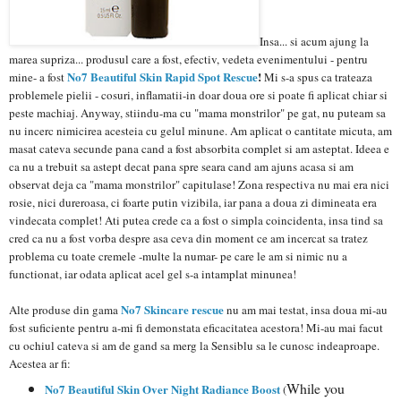
Insa... si acum ajung la
marea supriza... produsul care a fost, efectiv, vedeta evenimentului - pentru
No7 Beautiful Skin Rapid Spot Rescue
!
mine- a fost
Mi s-a spus ca trateaza
problemele pielii - cosuri, inflamatii-in doar doua ore si poate fi aplicat chiar si
peste machiaj. Anyway, stiindu-ma cu "mama monstrilor" pe gat, nu puteam sa
nu incerc nimicirea acesteia cu gelul minune. Am aplicat o cantitate micuta, am
masat cateva secunde pana cand a fost absorbita complet si am asteptat. Ideea e
ca nu a trebuit sa astept decat pana spre seara cand am ajuns acasa si am
observat deja ca "mama monstrilor" capitulase! Zona respectiva nu mai era nici
rosie, nici dureroasa, ci foarte putin vizibila, iar pana a doua zi dimineata era
vindecata complet! Ati putea crede ca a fost o simpla coincidenta, insa tind sa
cred ca nu a fost vorba despre asa ceva din moment ce am incercat sa tratez
problema cu toate cremele -multe la numar- pe care le am si nimic nu a
functionat, iar odata aplicat acel gel s-a intamplat minunea!
No7 Skincare rescue
Alte produse din gama
nu am mai testat, insa doua mi-au
fost suficiente pentru a-mi fi demonstata eficacitatea acestora! Mi-au mai facut
cu ochiul cateva si am de gand sa merg la Sensiblu sa le cunosc indeaproape.
Acestea ar fi:
While you
No7 Beautiful Skin Over Night Radiance Boost
(