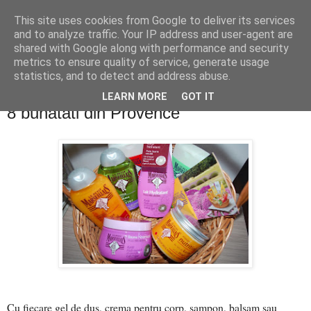
This site uses cookies from Google to deliver its services
PentruDive.ro
and to analyze traffic. Your IP address and user-agent are
shared with Google along with performance and security
metrics to ensure quality of service, generate usage
statistics, and to detect and address abuse.
miercuri, 9 iulie 2014
Concurs Le Petit Marseillais: 5 premii x
LEARN MORE
GOT IT
8 bunatati din Provence
Cu fiecare gel de dus, crema pentru corp, sampon, balsam sau