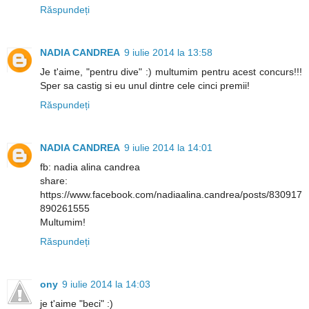
Răspundeți
NADIA CANDREA
9 iulie 2014 la 13:58
Je t'aime, "pentru dive" :) multumim pentru acest concurs!!!
Sper sa castig si eu unul dintre cele cinci premii!
Răspundeți
NADIA CANDREA
9 iulie 2014 la 14:01
fb: nadia alina candrea
share:
https://www.facebook.com/nadiaalina.candrea/posts/830917
890261555
Multumim!
Răspundeți
ony
9 iulie 2014 la 14:03
je t'aime "beci" :)