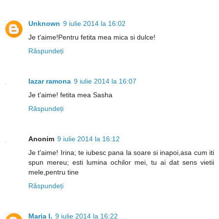
Unknown
9 iulie 2014 la 16:02
Je t'aime!Pentru fetita mea mica si dulce!
Răspundeți
lazar ramona
9 iulie 2014 la 16:07
Je t'aime! fetita mea Sasha
Răspundeți
Anonim
9 iulie 2014 la 16:12
Je t'aime! Irina; te iubesc pana la soare si inapoi,asa cum iti
spun mereu; esti lumina ochilor mei, tu ai dat sens vietii
mele,pentru tine
Răspundeți
Maria I.
9 iulie 2014 la 16:22