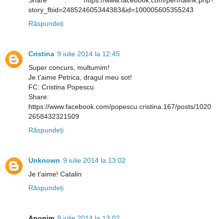
Share : https://www.facebook.com/permalink.php?
story_fbid=248524605344383&id=100005605355243
Răspundeți
Cristina
9 iulie 2014 la 12:45
Super concurs, multumim!
Je t'aime Petrica, dragul meu sot!
FC: Cristina Popescu
Share:
https://www.facebook.com/popescu.cristina.167/posts/1020
2658432321509
Răspundeți
Unknown
9 iulie 2014 la 13:02
Je t'aime! Catalin
Răspundeți
Anonim
9 iulie 2014 la 13:02