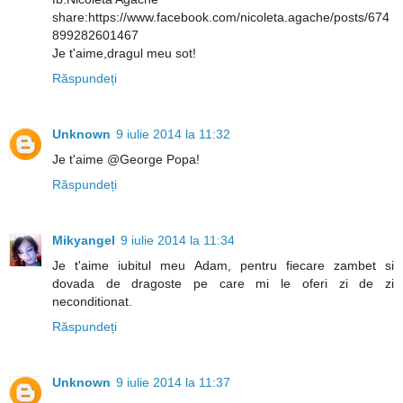
share:https://www.facebook.com/nicoleta.agache/posts/674
899282601467
Je t'aime,dragul meu sot!
Răspundeți
Unknown
9 iulie 2014 la 11:32
Je t'aime @George Popa!
Răspundeți
Mikyangel
9 iulie 2014 la 11:34
Je t'aime iubitul meu Adam, pentru fiecare zambet si
dovada de dragoste pe care mi le oferi zi de zi
neconditionat.
Răspundeți
Unknown
9 iulie 2014 la 11:37