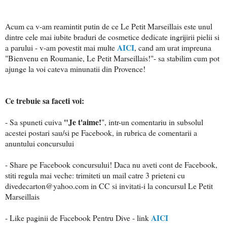
Acum ca v-am reamintit putin de ce Le Petit Marseillais este unul
dintre cele mai iubite braduri de cosmetice dedicate ingrijirii pielii si
AICI
a parului - v-am povestit mai multe
, cand am urat impreuna
"Bienvenu en Roumanie, Le Petit Marseillais!"- sa stabilim cum pot
ajunge la voi cateva minunatii din Provence!
Ce trebuie sa faceti voi:
"Je t'aime!
- Sa spuneti cuiva
", intr-un comentariu in subsolul
acestei postari sau/si pe Facebook, in rubrica de comentarii a
anuntului concursului
- Share pe Facebook concursului! Daca nu aveti cont de Facebook,
stiti regula mai veche: trimiteti un mail catre 3 prieteni cu
divedecarton@yahoo.com in CC si invitati-i la concursul Le Petit
Marseillais
AICI
- Like paginii de Facebook Pentru Dive - link