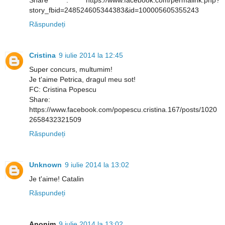
Share : https://www.facebook.com/permalink.php?
story_fbid=248524605344383&id=100005605355243
Răspundeți
Cristina
9 iulie 2014 la 12:45
Super concurs, multumim!
Je t'aime Petrica, dragul meu sot!
FC: Cristina Popescu
Share:
https://www.facebook.com/popescu.cristina.167/posts/1020
2658432321509
Răspundeți
Unknown
9 iulie 2014 la 13:02
Je t'aime! Catalin
Răspundeți
Anonim
9 iulie 2014 la 13:02