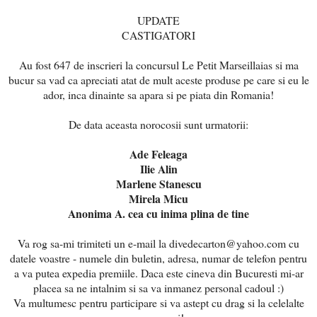
UPDATE
CASTIGATORI
Au fost 647 de inscrieri la concursul Le Petit Marseillaias si ma
bucur sa vad ca apreciati atat de mult aceste produse pe care si eu le
ador, inca dinainte sa apara si pe piata din Romania!
De data aceasta norocosii sunt urmatorii:
Ade Feleaga
Ilie Alin
Marlene Stanescu
Mirela Micu
Anonima A. cea cu inima plina de tine
Va rog sa-mi trimiteti un e-mail la divedecarton@yahoo.com cu
datele voastre - numele din buletin, adresa, numar de telefon pentru
a va putea expedia premiile. Daca este cineva din Bucuresti mi-ar
placea sa ne intalnim si sa va inmanez personal cadoul :)
Va multumesc pentru participare si va astept cu drag si la celelalte