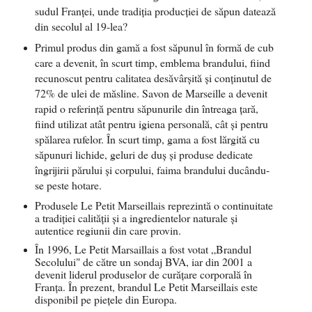
sudul Franţei, unde tradiţia producţiei de săpun datează
din secolul al 19-lea?
Primul produs din gamă a fost săpunul în formă de cub
care a devenit, în scurt timp, emblema brandului, fiind
recunoscut pentru calitatea desăvârşită şi conţinutul de
72% de ulei de măsline. Savon de Marseille a devenit
rapid o referinţă pentru săpunurile din întreaga ţară,
fiind utilizat atât pentru igiena personală, cât şi pentru
spălarea rufelor. În scurt timp, gama a fost lărgită cu
săpunuri lichide, geluri de duş şi produse dedicate
îngrijirii părului şi corpului, faima brandului ducându-
se peste hotare.
Produsele Le Petit Marseillais reprezintă o continuitate
a tradiţiei calităţii şi a ingredientelor naturale şi
autentice regiunii din care provin.
În 1996, Le Petit Marsaillais a fost votat „Brandul
Secolului" de către un sondaj BVA, iar din 2001 a
devenit liderul produselor de curăţare corporală în
Franţa. În prezent, brandul Le Petit Marseillais este
disponibil pe pieţele din Europa.