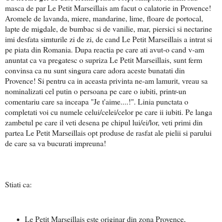
masca de par Le Petit Marseillais am facut o calatorie in Provence!
Aromele de lavanda, miere, mandarine, lime, floare de portocal,
lapte de migdale, de bumbac si de vanilie, mar, piersici si nectarine
imi desfata simturile zi de zi, de cand Le Petit Marseillais a intrat si
pe piata din Romania. Dupa reactia pe care ati avut-o cand v-am
anuntat ca va pregatesc o supriza Le Petit Marseillais, sunt ferm
convinsa ca nu sunt singura care adora aceste bunatati din
Provence! Si pentru ca in aceasta privinta ne-am lamurit, vreau sa
nominalizati cel putin o persoana pe care o iubiti, printr-un
comentariu care sa inceapa "Je t'aime....!". Linia punctata o
completati voi cu numele celui/celei/celor pe care ii iubiti. Pe langa
zambetul pe care il veti desena pe chipul lui/ei/lor, veti primi din
partea Le Petit Marseillais opt produse de rasfat ale pielii si parului
de care sa va bucurati impreuna!
Stiati ca:
Le Petit Marseillais este originar din zona Provence,