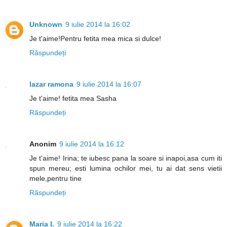
Unknown
9 iulie 2014 la 16:02
Je t'aime!Pentru fetita mea mica si dulce!
Răspundeți
lazar ramona
9 iulie 2014 la 16:07
Je t'aime! fetita mea Sasha
Răspundeți
Anonim
9 iulie 2014 la 16:12
Je t'aime! Irina; te iubesc pana la soare si inapoi,asa cum iti
spun mereu; esti lumina ochilor mei, tu ai dat sens vietii
mele,pentru tine
Răspundeți
Maria I.
9 iulie 2014 la 16:22