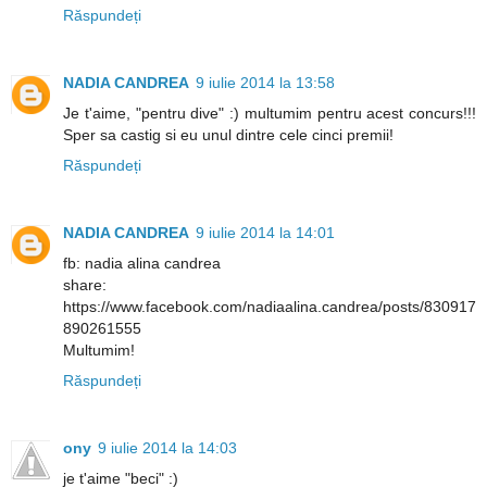
Răspundeți
NADIA CANDREA
9 iulie 2014 la 13:58
Je t'aime, "pentru dive" :) multumim pentru acest concurs!!!
Sper sa castig si eu unul dintre cele cinci premii!
Răspundeți
NADIA CANDREA
9 iulie 2014 la 14:01
fb: nadia alina candrea
share:
https://www.facebook.com/nadiaalina.candrea/posts/830917
890261555
Multumim!
Răspundeți
ony
9 iulie 2014 la 14:03
je t'aime "beci" :)