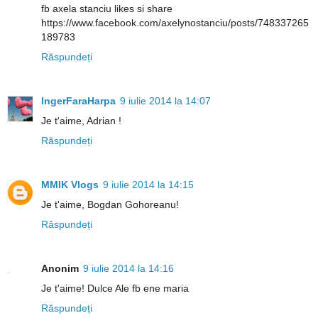
fb axela stanciu likes si share
https://www.facebook.com/axelynostanciu/posts/748337265
189783
Răspundeți
IngerFaraHarpa
9 iulie 2014 la 14:07
Je t'aime, Adrian !
Răspundeți
MMIK Vlogs
9 iulie 2014 la 14:15
Je t'aime, Bogdan Gohoreanu!
Răspundeți
Anonim
9 iulie 2014 la 14:16
Je t'aime! Dulce Ale fb ene maria
Răspundeți