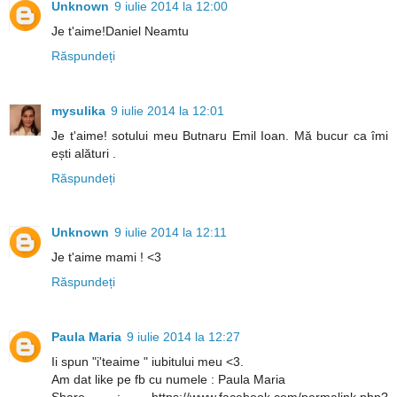
Unknown
9 iulie 2014 la 12:00
Je t'aime!Daniel Neamtu
Răspundeți
mysulika
9 iulie 2014 la 12:01
Je t'aime! sotului meu Butnaru Emil Ioan. Mă bucur ca îmi
ești alături .
Răspundeți
Unknown
9 iulie 2014 la 12:11
Je t'aime mami ! <3
Răspundeți
Paula Maria
9 iulie 2014 la 12:27
Ii spun "i'teaime " iubitului meu <3.
Am dat like pe fb cu numele : Paula Maria