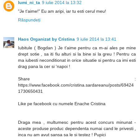
lumi_ni_ta
9 iulie 2014 la 13:32
"Je t'aime!" Eu am aripi, iar tu esti cerul meu!
Răspundeți
Haos Organizat by Cristina
9 iulie 2014 la 13:41
Iubitule ( Bogdan ) Je t'aime pentru ca m-ai ales pe mine
drept sotie , sa iti fiu alturi si la bine si la greu ! Pentru ca
ma iubesti neconditionat in orice situatie si pentru ca imi esti
drag pana la cer si 'napoi !
Share :
https://www.facebook.com/cristina.sardareanu/posts/69424
1730650431
Like pe facebook cu numele Enache Cristina
Draga mea , multumesc pentru acest concurs minunat -
aceste produse produc dependenta numai cand le privesti ,
inca nu am avut sansa sa le si testez ! Pupici