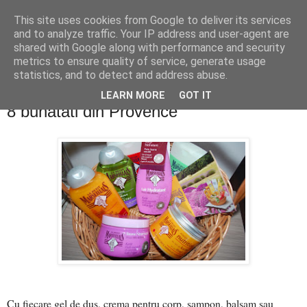
This site uses cookies from Google to deliver its services
PentruDive.ro
and to analyze traffic. Your IP address and user-agent are
shared with Google along with performance and security
metrics to ensure quality of service, generate usage
statistics, and to detect and address abuse.
miercuri, 9 iulie 2014
Concurs Le Petit Marseillais: 5 premii x
LEARN MORE
GOT IT
8 bunatati din Provence
Cu fiecare gel de dus, crema pentru corp, sampon, balsam sau