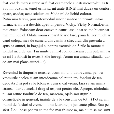
fost, cat de mari si urate ar fi fost cearcanele si cati nici-un-leu as fi
avut in buzunar, tenul urma sa-mi arate BINE! Imi dadea un confort
apare, asadar, acea sticluta cu 30 de ml de lichid colorat.
Putin mai tarziu, prin intermediul unor esantioane primite intr-o
farmacie, mi s-a deschis apetitul pentru Vichy. Vichy NormaDerm,
mai exact. Foloseam doar cateva picaturi, asa incat sa ma bucur cat
mai mult de el. Odata m-am suparat foarte tare, pana la lacrimi chiar,
cand colega mea de camera din camin a strecurat, din greseala a
spus ea atunci, in bagajul ei pentru excursia de 3 zile la munte si
fondul meu de ten. Tin minte ca mi-l economiseam cum puteam, iar
ea mi l-a folosit in exces 3 zile intregi. Acum ma amuza situatia, dar
ce-am mai plans atunci... :)
Revenind in timpurile noastre, acum mi-am luat revansa pentru
vremurile acelea si am intotdeauna cel putin trei fonduri de ten
deodata :) si pot sa le folosesc cum si cat vreau, fara sa am inima
stransa, dar cu acelasi drag si respect pentru ele. Apropo, niciodata
nu-mi arunc fondurile de ten, mascara, ojele sau rujurile,
cosmeticele in general, inainte de a le consuma de tot! :) Pot sa am
munti de farduri si creme, tot nu le arunc pe jumatate pline. Sau pe
sfert. Le iubesc pentru ca ma fac mai frumoasa, ma ajuta sa ma simt