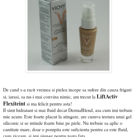
De cand s-a racit vremea si pielea incepe sa sufere din cauza friguri
LiftActiv
si, iarasi, sa nu-i mai convina nimic, am trecut la
Flexiteint
si ma felicit pentru asta!
Il simt hidratant si mai fluid decat DermaBlend, asa cum imi trebuie
mie acum. Este foarte placut la atingere, are cumva textura unui gel
siliconic si se intinde foarte bine pe piele. Nu trebuie sa aplic o
cantitate mare, doar o pompita este suficienta pentru ca este fluid,
cum ziceam, si imi ajunge pentru toata fata.