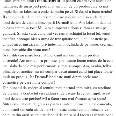
DermaBlend
Toata vara am iubit
-ul pentru ca am avut nevoie de
matifiere, de un aspect pudrat al tenului, de un produs care sa ma
impiedice sa folosesc o cutie de pudra pe zi. Si da, si-a facut treaba!
Il stiam din laudele unei prietene, care nici nu vrea sa auda de alt
fond de ten de cand a descoperit DermaBlend. Am folosit o data de
la ea si atat mi-a fost! Mi l-am cumparat a doua zi fara sa stau pe
ganduri. Si asta vara, cand imi vedeam machiajul la locul lui, tenul
matifiat, aproape nici o urma de transpiratie sau luciu inestetic pe
chipul meu, imi ziceam privindu-ma in oglinda de pe birou: cea mai
buna investitie din viata mea!
Si sa stiti ca-i mare lucru atunci cand imi cumpar un produs
cosmetic! Am norocul sa primesc spre testare foarte multe, de la cele
mai slabe la cele mai performante si mai scumpe. Am, asadar, tolba
plina de cosmetice, nu-mi cumpar decat atunci cand imi place foarte
mult un produs! Iar DermaBlend este unul dintre acele rare
cosmetice pe care mi le cumpar!
Din punctul de vedere al tenului meu normal spre mixt, cu tendinte
de uleiere la contactul cu caldura si de uscare la cel cu frigul, acest
fond de ten este perfect! Mi-a facut vara mai frumoasa, va spun!
Stiti si voi cat este de greu sa pastrezi intact un machiaj pe canicula,
cunoasteti senzatia aia de nervi si necaz atunci cand dimineata va
chinuiti din greu sa aplicati fondul de ten si sa-l faceti sa reziste pana