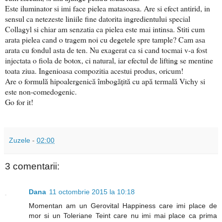
Este iluminator si imi face pielea matasoasa. Are si efect antirid, in
sensul ca netezeste liniile fine datorita ingredientului special
Collagyl si chiar am senzatia ca pielea este mai intinsa. Stiti cum
arata pielea cand o tragem noi cu degetele spre tample? Cam asa
arata cu fondul asta de ten. Nu exagerat ca si cand tocmai v-a fost
injectata o fiola de botox, ci natural, iar efectul de lifting se mentine
toata ziua. Ingenioasa compozitia acestui produs, oricum!
Are o formulă hipoalergenică îmbogățită cu apă termală Vichy si
este non-comedogenic.
Go for it!
Zuzele
-
02:00
3 comentarii:
Dana
11 octombrie 2015 la 10:18
Momentan am un Gerovital Happiness care imi place de
mor si un Toleriane Teint care nu imi mai place ca prima