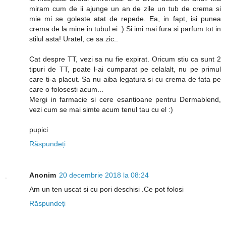
miram cum de ii ajunge un an de zile un tub de crema si
mie mi se goleste atat de repede. Ea, in fapt, isi punea
crema de la mine in tubul ei :) Si imi mai fura si parfum tot in
stilul asta! Uratel, ce sa zic..
Cat despre TT, vezi sa nu fie expirat. Oricum stiu ca sunt 2
tipuri de TT, poate l-ai cumparat pe celalalt, nu pe primul
care ti-a placut. Sa nu aiba legatura si cu crema de fata pe
care o folosesti acum...
Mergi in farmacie si cere esantioane pentru Dermablend,
vezi cum se mai simte acum tenul tau cu el :)
pupici
Răspundeți
Anonim
20 decembrie 2018 la 08:24
Am un ten uscat si cu pori deschisi .Ce pot folosi
Răspundeți