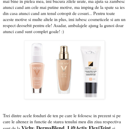
mai bine in pielea mea, imi bucura zilele urate, ma ajuta sa zambesc
atunci cand am cele mai putine motive, ma imping de la spate sa ies
din casa atunci cand am tenul cotropit de cosuri... Pentru toate
aceste motive si multe altele in plus, imi iubesc cosmeticele si am un
respect deosebit pentru ele! Asadar, ambalajele ajung la gunoi doar
atunci cand sunt complet goale! :)
Trei dintre acele fonduri de ten pe care le folosesc in prezent si pe
care le altenez in functie de starea tenului meu din ziua respectiva
Vichy
DermaBlend, LiftActiv FlexiTeint
sunt de la
:
si