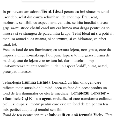
Teint Ideal
In primavara am adorat
pentru ca imi simteam tenul
usor debusolat din cauza schimbarii de anotimp. Era uscat,
mofturos, sensibil, cu aspect tern, cenusiu, se irita imediat si avea
grija sa-mi strice cheful cand imi era lumea mai draga pentru ca se
inrosea si se strangea de parca intra la apa. Teint Ideal mi s-a potrivit
manusa atunci si ca nuanta, si ca textura, si ca hidratare, ca efect
final, tot.
Este un fond de ten iluminator, cu textura lejera, non-grasa, care da
impresia unui no-makeup. Poti pune lupa si tot nu gasesti urma de
machiaj, atat de lejera este textura lui, dar in acelasi timp
uniformizeaza nuanta tenului, ii da un aspect "cald", curat, neted,
proaspat, matasos.
Lumină Lichidă
Tehnologia
formează un film omogen care
reflecta toate sursele de lumină, ceea ce face din acest produs un
Complexul Corector –
fond de ten iluminator cu efecte imediate.
vitaminele C și E
un agent revitalizant
+
care transforma calitatea
pielii, zi dupa zi, motiv pentru care este un fond de ten pentru ten
mix perfect adaptat și tenului sensibil.
îmbogățit cu apă termală Vichy
Fond de ten pentru ten mixt
. Fără