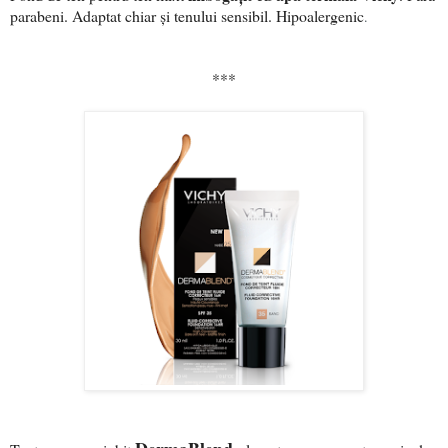
parabeni. Adaptat chiar și tenului sensibil. Hipoalergenic
.
***