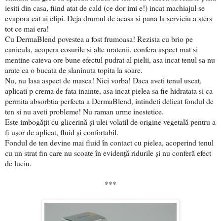
iesiti din casa, fiind atat de cald (ce dor imi e!) incat machiajul se
evapora cat ai clipi. Deja drumul de acasa si pana la serviciu a sters
tot ce mai era!
Cu DermaBlend povestea a fost frumoasa! Rezista cu brio pe
canicula, acopera cosurile si alte uratenii, confera aspect mat si
mentine cateva ore bune efectul pudrat al pielii, asa incat tenul sa nu
arate ca o bucata de slaninuta topita la soare.
Nu, nu lasa aspect de masca! Nici vorba! Daca aveti tenul uscat,
aplicati p crema de fata inainte, asa incat pielea sa fie hidratata si ca
permita absorbtia perfecta a DermaBlend, intindeti delicat fondul de
ten si nu aveti probleme! Nu raman urme inestetice.
Este imbogățit cu glicerină şi ulei volatil de origine vegetală pentru a
fi ușor de aplicat, fluid și confortabil.
Fondul de ten devine mai fluid în contact cu pielea, acoperind tenul
cu un strat fin care nu scoate în evidență ridurile și nu conferă efect
de luciu.
***