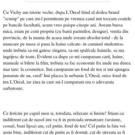
Cu Vichy am istorie veche, dupa L'Oreal fiind al doilea brand
"scump" pe care mi-l permiteam pe vremea cand imi toceam coatele
pe bancile facultatii, acum vreo paispe-cinspe ani. Aveam bursa
mica, eram pe cont propriu (cu banii parintilor, desigur), venita din
provincie, de la mama de acasa unde aveam absolut totul - de la
mancare pe masa si pana la haine calcate- in caminul studentesc
unde trebuia sa-mi gatesc singura, sa-mi spal/calc hainele, sa ma
ingrijesc de toate, Evident ca dupa ce-mi cumparam carti, haine,
manuale si bilete la film, trebuia sa fac economie fix unde ma durea
mai tare: la cosmetice. Imi cumparam un fond de ten si imi ajungea
jumatate de an, cred! Imi placea la nebunie L'Oreal, orice fond de
ten L'Oreal, iar ziua in care mi-l cumparam era o adevarata
sarbatoare.
Ce fericire pe capul meu si, totodata, relaxare si liniste! Stiam ca
indiferent cat de nasol imi va fi in perioada urmatoare (sesiune,
cosuri, bani lipsa) am, cel putin, fond de ten! Cel putin la fata voi
arata bine, indiferent cat de putin as fi dormit, cat de stresata as fi