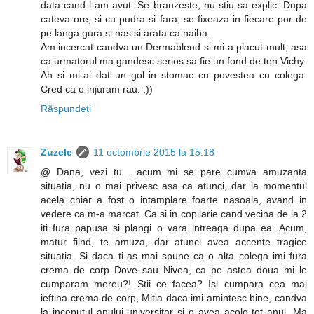
data cand l-am avut. Se branzeste, nu stiu sa explic. Dupa
cateva ore, si cu pudra si fara, se fixeaza in fiecare por de
pe langa gura si nas si arata ca naiba.
Am incercat candva un Dermablend si mi-a placut mult, asa
ca urmatorul ma gandesc serios sa fie un fond de ten Vichy.
Ah si mi-ai dat un gol in stomac cu povestea cu colega.
Cred ca o injuram rau. :))
Răspundeți
Zuzele
11 octombrie 2015 la 15:18
@ Dana, vezi tu... acum mi se pare cumva amuzanta
situatia, nu o mai privesc asa ca atunci, dar la momentul
acela chiar a fost o intamplare foarte nasoala, avand in
vedere ca m-a marcat. Ca si in copilarie cand vecina de la 2
iti fura papusa si plangi o vara intreaga dupa ea. Acum,
matur fiind, te amuza, dar atunci avea accente tragice
situatia. Si daca ti-as mai spune ca o alta colega imi fura
crema de corp Dove sau Nivea, ca pe astea doua mi le
cumparam mereu?! Stii ce facea? Isi cumpara cea mai
ieftina crema de corp, Mitia daca imi amintesc bine, candva
la inceputul anului universitar si o avea acolo tot anul. Ma