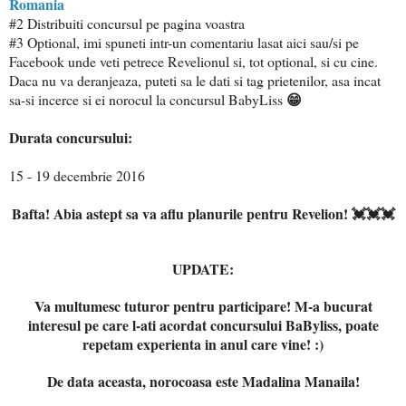
Romania
#2 Distribuiti concursul pe pagina voastra
#3
Optional, imi spuneti intr-un comentariu lasat aici sau/si pe
Facebook unde veti petrece Revelionul si, tot optional, si cu cine.
Daca nu va deranjeaza, puteti sa le dati si tag prietenilor, asa incat
😁
sa-si incerce si ei norocul la concursul BabyLiss
Durata concursului:
15 - 19 decembrie 2016
Bafta! Abia astept sa va aflu planurile pentru Revelion! 💓💓💓
UPDATE:
Va mul
tum
esc tuturor pentru parti
cipare! M-a bucurat
interesul pe care l-ati acordat co
ncursului Ba
Byliss, poate
repetam experienta i
n anul care vine! :)
De data aceas
ta, norocoasa este Madalina M
ana
ila!