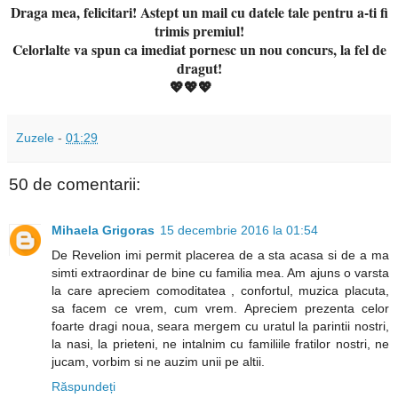
Draga mea, felici
tari! Astept un mail cu datele tale
pentru a-ti fi
trimis
p
remiul!
Celorlalte va spun ca imediat pornesc un nou concurs, la fel de
dra
gut!
💖💖💖
Zuzele
-
01:29
50 de comentarii:
Mihaela Grigoras
15 decembrie 2016 la 01:54
De Revelion imi permit placerea de a sta acasa si de a ma
simti extraordinar de bine cu familia mea. Am ajuns o varsta
la care apreciem comoditatea , confortul, muzica placuta,
sa facem ce vrem, cum vrem. Apreciem prezenta celor
foarte dragi noua, seara mergem cu uratul la parintii nostri,
la nasi, la prieteni, ne intalnim cu familiile fratilor nostri, ne
jucam, vorbim si ne auzim unii pe altii.
Răspundeți