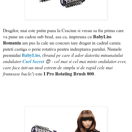
Dragilor, mai este putin pana la Craciun si vreau sa fiu prima care
BabyLiss
va pune un cadou sub brad, asa ca, impreuna cu
Romania
am pus la cale un concurs tare dragut in cadrul caruia
puteti castiga o perie rotativa pentru indreptarea parului. Numele
BabyLiss
premiului
,
(brand pe care il ador datorita minunatului
ondulator
Curl Secret
😍 - cel mai si cel mai misto ondulator ever,
care face intr-un mod extrem de simplu si de rapid cele mai
I Pro Rotating Brush 800
frumoase bucle!)
este
.