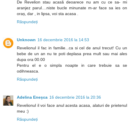
De Revelion stau acasă deoarece nu am cu ce sa- mi
aranjez parul....niste bucle minunate m-ar face sa ies on
oraș, dar , in lipsa, voi sta acasa .
Răspundeți
Unknown
16 decembrie 2016 la 14:53
Revelionul il fac in familie...ca si cel de anul trecut! Cu un
bebe de un an nu te poti deplasa prea mult sau mai ales
dupa ora 00.00
Pentru el e o simpla noapte in care trebuie sa se
odihneasca.
Răspundeți
Adelina Eneșca
16 decembrie 2016 la 20:36
Revelionul il voi face anul acesta acasa, alaturi de prietenul
meu :)
Răspundeți