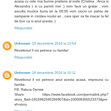
acasa cu cele mai bunne prietene al mele (Cristina , Anca si
Alexandra ) si cu parinti mei :) vom face un gratar , vom
asculta muzica buna iar la 00:00 vom ciocni un pahar de
sampanie in cinstea noului an , care sper sa fie macar la fel
de bun ca si anul acesta :)
Răspundeți
Unknown
18 decembrie 2016 la 13:54
Revelionul îl voi petrece cu familia!
Răspundeți
Unknown
18 decembrie 2016 la 15:11
Revelionul il voi petrece anul acesta acasa, impreuna cu
familia.
FB: Raluca Denise
Share: https://www.facebook.com/permalink.php?
story_fbid=1815982595356907&id=100008355523373&pnr
ef=story