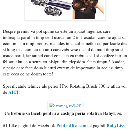
Despre premiu va pot spune ca este un aparat ingenios care
indreapta parul in timp ce il usuca, un 2 in 1 asadar, care ne ajuta sa
economisim timp pretios, mai ales in cazul femeilor cu par foarte des
si lung (asa cum eu nu am) care zabovesc destul de mult timp sa-si
usuce parul, iar atunci cand constata ca trebuie sa-l si coafeze intr-un
fel sau altul, s-a scurs tot nisipul din clepsidra. Gata timpul! Asadar,
o perie care face doua lucruri extrem de importante in acelasi timp
este ceea ce ne dorim toate!
Specificatiile tehnice ale periei I Pro Rotating Brush 800 le aflati voi
AICI
de
!
Ce trebuie sa faceti pentru a castiga peria rotativa BabyLiss:
PentruDive.com
BabyLiss
#1 Like paginii de Facebook
si paginii