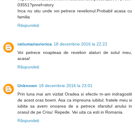
03551?pnref=story
Inca nu stiu unde voi petrece revelionul.Probabil acasa cu
familia
Răspundeți
ratiumariaviorica
18 decembrie 2016 la 22:22
Voi petrece noapteaa de revelion alaturi de sotul meu,
acasa!
Răspundeți
Unknown
18 decembrie 2016 la 23:01
Prin luna mai am vizitat Oradea si efectiv m-am indragostit
de acest oras boem. Asa ca impreuna iubitul, fratele meu si
iubita sa avem onoarea de a petrece sfarsitul anului in
orasul de pe Crisu' Repede. Vei uita ca esti in Romania.
Răspundeți