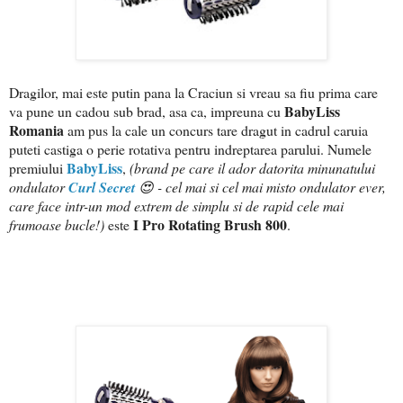
Dragilor, mai este putin pana la Craciun si vreau sa fiu prima care
BabyLiss
va pune un cadou sub brad, asa ca, impreuna cu
Romania
am pus la cale un concurs tare dragut in cadrul caruia
puteti castiga o perie rotativa pentru indreptarea parului. Numele
BabyLiss
premiului
,
(brand pe care il ador datorita minunatului
ondulator
Curl Secret
😍 - cel mai si cel mai misto ondulator ever,
care face intr-un mod extrem de simplu si de rapid cele mai
I Pro Rotating Brush 800
frumoase bucle!)
este
.