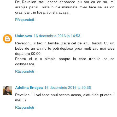
De Revelion stau acasă deoarece nu am cu ce sa- mi
aranjez parul....niste bucle minunate m-ar face sa ies on
oraș, dar , in lipsa, voi sta acasa .
Răspundeți
Unknown
16 decembrie 2016 la 14:53
Revelionul il fac in familie...ca si cel de anul trecut! Cu un
bebe de un an nu te poti deplasa prea mult sau mai ales
dupa ora 00.00
Pentru el e o simpla noapte in care trebuie sa se
odihneasca.
Răspundeți
Adelina Eneșca
16 decembrie 2016 la 20:36
Revelionul il voi face anul acesta acasa, alaturi de prietenul
meu :)
Răspundeți