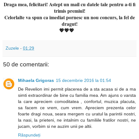
Draga mea, felici
tari! Astept un mail cu datele tale
pentru a-ti fi
trimis
p
remiul!
Celorlalte va spun ca imediat pornesc un nou concurs, la fel de
dra
gut!
💖💖💖
Zuzele
-
01:29
50 de comentarii:
Mihaela Grigoras
15 decembrie 2016 la 01:54
De Revelion imi permit placerea de a sta acasa si de a ma
simti extraordinar de bine cu familia mea. Am ajuns o varsta
la care apreciem comoditatea , confortul, muzica placuta,
sa facem ce vrem, cum vrem. Apreciem prezenta celor
foarte dragi noua, seara mergem cu uratul la parintii nostri,
la nasi, la prieteni, ne intalnim cu familiile fratilor nostri, ne
jucam, vorbim si ne auzim unii pe altii.
Răspundeți