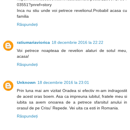
03551?pnref=story
Inca nu stiu unde voi petrece revelionul.Probabil acasa cu
familia
Răspundeți
ratiumariaviorica
18 decembrie 2016 la 22:22
Voi petrece noapteaa de revelion alaturi de sotul meu,
acasa!
Răspundeți
Unknown
18 decembrie 2016 la 23:01
Prin luna mai am vizitat Oradea si efectiv m-am indragostit
de acest oras boem. Asa ca impreuna iubitul, fratele meu si
iubita sa avem onoarea de a petrece sfarsitul anului in
orasul de pe Crisu' Repede. Vei uita ca esti in Romania.
Răspundeți