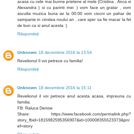
acasa cu cele mai bunne prietene al mele (Cristina , Anca si
Alexandra ) si cu parinti mei :) vom face un gratar , vom
asculta muzica buna iar la 00:00 vom ciocni un pahar de
sampanie in cinstea noului an , care sper sa fie macar la fel
de bun ca si anul acesta :)
Răspundeți
Unknown
18 decembrie 2016 la 13:54
Revelionul îl voi petrece cu familia!
Răspundeți
Unknown
18 decembrie 2016 la 15:11
Revelionul il voi petrece anul acesta acasa, impreuna cu
familia.
FB: Raluca Denise
Share: https://www.facebook.com/permalink.php?
story_fbid=1815982595356907&id=100008355523373&pnr
ef=story