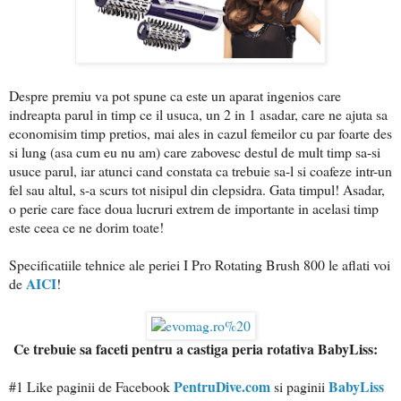
Despre premiu va pot spune ca este un aparat ingenios care
indreapta parul in timp ce il usuca, un 2 in 1 asadar, care ne ajuta sa
economisim timp pretios, mai ales in cazul femeilor cu par foarte des
si lung (asa cum eu nu am) care zabovesc destul de mult timp sa-si
usuce parul, iar atunci cand constata ca trebuie sa-l si coafeze intr-un
fel sau altul, s-a scurs tot nisipul din clepsidra. Gata timpul! Asadar,
o perie care face doua lucruri extrem de importante in acelasi timp
este ceea ce ne dorim toate!
Specificatiile tehnice ale periei I Pro Rotating Brush 800 le aflati voi
AICI
de
!
Ce trebuie sa faceti pentru a castiga peria rotativa BabyLiss:
PentruDive.com
BabyLiss
#1 Like paginii de Facebook
si paginii