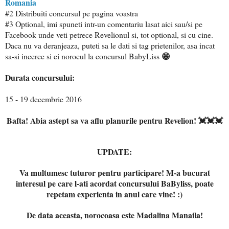
Romania
#2 Distribuiti concursul pe pagina voastra
#3
Optional, imi spuneti intr-un comentariu lasat aici sau/si pe
Facebook unde veti petrece Revelionul si, tot optional, si cu cine.
Daca nu va deranjeaza, puteti sa le dati si tag prietenilor, asa incat
😁
sa-si incerce si ei norocul la concursul BabyLiss
Durata concursului:
15 - 19 decembrie 2016
Bafta! Abia astept sa va aflu planurile pentru Revelion! 💓💓💓
UPDATE:
Va mul
tum
esc tuturor pentru parti
cipare! M-a bucurat
interesul pe care l-ati acordat co
ncursului Ba
Byliss, poate
repetam experienta i
n anul care vine! :)
De data aceas
ta, norocoasa este Madalina M
ana
ila!