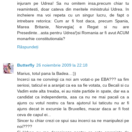
injuram pe Udrea! Sa nu omitem insa,precum chiar tu
reamintesti, doar cateva din meritele ministrului Udrea. In
incheiere ma voi repeta cu un singur lucru, de fapt o
intrebare retorica: Cum ar fi fost daca, precum Spania,
Marea Britanie, Norvegia( e Regat si nu are
Presedinte...asta pentru Udrea!)si Romania ar fi avut ACUM
monarhie constitutionala?
Răspundeți
Butterfly
26 noiembrie 2009 la 22:18
Marius, totul pana la Badea...:))
Incerci sa ne convingi ca noi am votat-o pe EBA??? sa fim
seriosi, taticul ei a aranjat ca ea sa fie votata, cu Becali si cu
Vadim este alta treaba, ei au niste partide in spate, dar ea a
candidat ca independenta, asa ca nu ne mai pacali ca a
ajuns cu votul nostru ca fara ajutorul lui taticutu nu ar fi
ajuns decat in excursie la Bruxelles, macar daca ar fi fost
ceva de capul ei...
Sincer tu chiar crezi ce spui sau incerci sa ne manipulezi pe
noi????