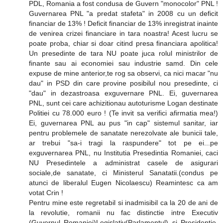
PDL, Romania a fost condusa de Guvern "monocolor" PNL !
Guvernarea PNL "a predat stafeta" in 2008 cu un deficit
financiar de 13% ! Deficit financiar de 13% inregistrat inainte
de venirea crizei financiare in tara noastra! Acest lucru se
poate proba, chiar si doar citind presa financiara apolitica!
Un presedinte de tara NU poate juca rolul ministrilor de
finante sau ai economiei sau industrie samd. Din cele
expuse de mine anterior,te rog sa observi, ca nici macar "nu
dau" in PSD din care provine posibilul nou presedinte, ci
"dau" in dezastroasa exguvernare PNL. Ei, guvernarea
PNL, sunt cei care achizitionau autoturisme Logan destinate
Politiei cu 78.000 euro ! (Te invit sa verifici afirmatia mea!)
Ei, guvernarea PNL au pus "in cap" sistemul sanitar, iar
pentru problemele de sanatate nerezolvate ale bunicii tale,
ar trebui "sa-i tragi la raspundere" tot pe ei...pe
exguvernarea PNL, nu Institutia Presedintia Romaniei, caci
NU Presedintele a administrat casele de asigurari
sociale,de sanatate, ci Ministerul Sanatatii.(condus pe
atunci de liberalul Eugen Nicolaescu) Reamintesc ca am
votat Crin !
Pentru mine este regretabil si inadmisibil ca la 20 de ani de
la revolutie, romanii nu fac distinctie intre Executiv
(Guvernul Romaniei)Legislativ(Parlamentul) si Presidentie.