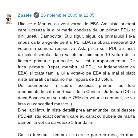
Zuzele
26 noiembrie 2009 la 12:05
Uite ce e Marius, ca veni vorba de EBA. Am niste prieteni
care lucreaza la o primarie condusa de un primar PDL-ist
din judetul Dambovita. Stiu sigur, sigur, ca primarului i s-a
impus ca la alegerile pentru PE, EBA sa obtina neaparat 10
voturi din comuna respectiva. Asta pt ca sefii PDL au facut
un calcul simplu: daca va obtine minimum 10 voturi de la
fiecare primarie portocalie, va iesi europarlamentar. De
frica, primarul (repet, membru al PDL, nu independent ca
EBA) si toata familia lui a votat-o pe EBA si a mai si platit
niste amarati ca faca norma impusa de 10 voturi.
De asemenea, in cadrul aceleiasi primarii, au fost
amenintati de catre portocalii de la Consiliul Judetean DB ca
daca Basescu nu va obtine 75% din voturile comunei, se va
lasa cu concedieri masive ;)
Bine, aici intru in niste detailii prea amanuntite, ca si despre
PSD-isti stiu exact oameni care au carat cu dubele de marfa
oameni la vot ca sa voteze 3 trandafiri...
Cat cu turismul....hmmm..stii care e parerea mea, ca doar