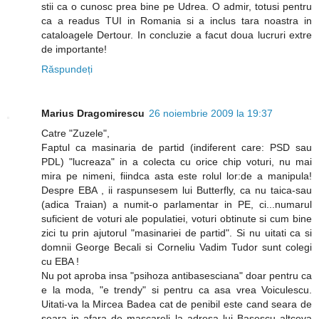
stii ca o cunosc prea bine pe Udrea. O admir, totusi pentru
ca a readus TUI in Romania si a inclus tara noastra in
cataloagele Dertour. In concluzie a facut doua lucruri extre
de importante!
Răspundeți
Marius Dragomirescu
26 noiembrie 2009 la 19:37
Catre "Zuzele",
Faptul ca masinaria de partid (indiferent care: PSD sau
PDL) "lucreaza" in a colecta cu orice chip voturi, nu mai
mira pe nimeni, fiindca asta este rolul lor:de a manipula!
Despre EBA , ii raspunsesem lui Butterfly, ca nu taica-sau
(adica Traian) a numit-o parlamentar in PE, ci...numarul
suficient de voturi ale populatiei, voturi obtinute si cum bine
zici tu prin ajutorul "masinariei de partid". Si nu uitati ca si
domnii George Becali si Corneliu Vadim Tudor sunt colegi
cu EBA !
Nu pot aproba insa "psihoza antibasesciana" doar pentru ca
e la moda, "e trendy" si pentru ca asa vrea Voiculescu.
Uitati-va la Mircea Badea cat de penibil este cand seara de
seara in afara de mascareli la adresa lui Basescu altceva