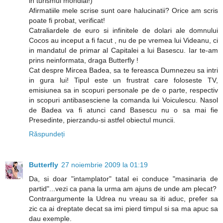
in turismul mondial!)
Afirmatiile mele scrise sunt oare halucinatii? Orice am scris
poate fi probat, verificat!
Catraliardele de euro si infinitele de dolari ale domnului
Cocos au inceput a fi facut , nu de pe vremea lui Videanu, ci
in mandatul de primar al Capitalei a lui Basescu. Iar te-am
prins neinformata, draga Butterfly !
Cat despre Mircea Badea, sa te fereasca Dumnezeu sa intri
in gura lui! Tipul este un frustrat care foloseste TV,
emisiunea sa in scopuri personale pe de o parte, respectiv
in scopuri antibasesciene la comanda lui Voiculescu. Nasol
de Badea va fi atunci cand Basescu nu o sa mai fie
Presedinte, pierzandu-si astfel obiectul muncii.
Răspundeți
Butterfly
27 noiembrie 2009 la 01:19
Da, si doar "intamplator" tatal ei conduce "masinaria de
partid"...vezi ca pana la urma am ajuns de unde am plecat?
Contraargumente la Udrea nu vreau sa iti aduc, prefer sa
zic ca ai dreptate decat sa imi pierd timpul si sa ma apuc sa
dau exemple.