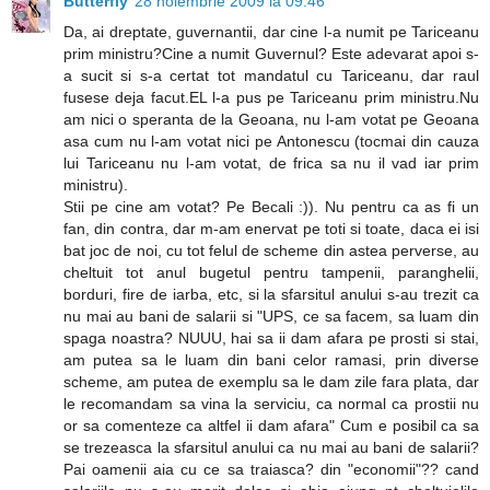
Butterfly
28 noiembrie 2009 la 09:46
Da, ai dreptate, guvernantii, dar cine l-a numit pe Tariceanu
prim ministru?Cine a numit Guvernul? Este adevarat apoi s-
a sucit si s-a certat tot mandatul cu Tariceanu, dar raul
fusese deja facut.EL l-a pus pe Tariceanu prim ministru.Nu
am nici o speranta de la Geoana, nu l-am votat pe Geoana
asa cum nu l-am votat nici pe Antonescu (tocmai din cauza
lui Tariceanu nu l-am votat, de frica sa nu il vad iar prim
ministru).
Stii pe cine am votat? Pe Becali :)). Nu pentru ca as fi un
fan, din contra, dar m-am enervat pe toti si toate, daca ei isi
bat joc de noi, cu tot felul de scheme din astea perverse, au
cheltuit tot anul bugetul pentru tampenii, paranghelii,
borduri, fire de iarba, etc, si la sfarsitul anului s-au trezit ca
nu mai au bani de salarii si "UPS, ce sa facem, sa luam din
spaga noastra? NUUU, hai sa ii dam afara pe prosti si stai,
am putea sa le luam din bani celor ramasi, prin diverse
scheme, am putea de exemplu sa le dam zile fara plata, dar
le recomandam sa vina la serviciu, ca normal ca prostii nu
or sa comenteze ca altfel ii dam afara" Cum e posibil ca sa
se trezeasca la sfarsitul anului ca nu mai au bani de salarii?
Pai oamenii aia cu ce sa traiasca? din "economii"?? cand