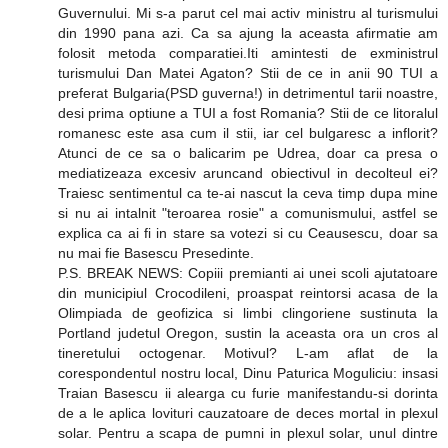
Guvernului. Mi s-a parut cel mai activ ministru al turismului
din 1990 pana azi. Ca sa ajung la aceasta afirmatie am
folosit metoda comparatiei.Iti amintesti de exministrul
turismului Dan Matei Agaton? Stii de ce in anii 90 TUI a
preferat Bulgaria(PSD guverna!) in detrimentul tarii noastre,
desi prima optiune a TUI a fost Romania? Stii de ce litoralul
romanesc este asa cum il stii, iar cel bulgaresc a inflorit?
Atunci de ce sa o balicarim pe Udrea, doar ca presa o
mediatizeaza excesiv aruncand obiectivul in decolteul ei?
Traiesc sentimentul ca te-ai nascut la ceva timp dupa mine
si nu ai intalnit "teroarea rosie" a comunismului, astfel se
explica ca ai fi in stare sa votezi si cu Ceausescu, doar sa
nu mai fie Basescu Presedinte.
P.S. BREAK NEWS: Copiii premianti ai unei scoli ajutatoare
din municipiul Crocodileni, proaspat reintorsi acasa de la
Olimpiada de geofizica si limbi clingoriene sustinuta la
Portland judetul Oregon, sustin la aceasta ora un cros al
tineretului octogenar. Motivul? L-am aflat de la
corespondentul nostru local, Dinu Paturica Moguliciu: insasi
Traian Basescu ii alearga cu furie manifestandu-si dorinta
de a le aplica lovituri cauzatoare de deces mortal in plexul
solar. Pentru a scapa de pumni in plexul solar, unul dintre