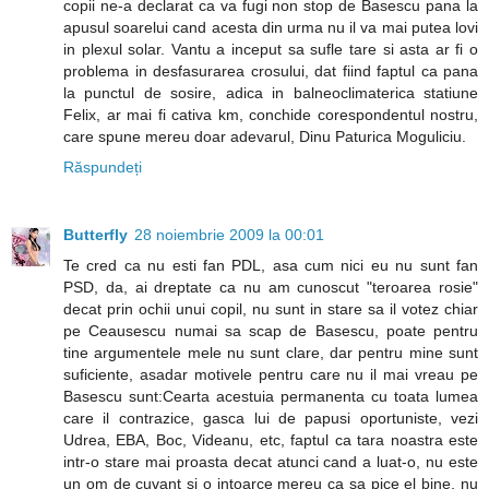
copii ne-a declarat ca va fugi non stop de Basescu pana la
apusul soarelui cand acesta din urma nu il va mai putea lovi
in plexul solar. Vantu a inceput sa sufle tare si asta ar fi o
problema in desfasurarea crosului, dat fiind faptul ca pana
la punctul de sosire, adica in balneoclimaterica statiune
Felix, ar mai fi cativa km, conchide corespondentul nostru,
care spune mereu doar adevarul, Dinu Paturica Moguliciu.
Răspundeți
Butterfly
28 noiembrie 2009 la 00:01
Te cred ca nu esti fan PDL, asa cum nici eu nu sunt fan
PSD, da, ai dreptate ca nu am cunoscut "teroarea rosie"
decat prin ochii unui copil, nu sunt in stare sa il votez chiar
pe Ceausescu numai sa scap de Basescu, poate pentru
tine argumentele mele nu sunt clare, dar pentru mine sunt
suficiente, asadar motivele pentru care nu il mai vreau pe
Basescu sunt:Cearta acestuia permanenta cu toata lumea
care il contrazice, gasca lui de papusi oportuniste, vezi
Udrea, EBA, Boc, Videanu, etc, faptul ca tara noastra este
intr-o stare mai proasta decat atunci cand a luat-o, nu este
un om de cuvant si o intoarce mereu ca sa pice el bine, nu