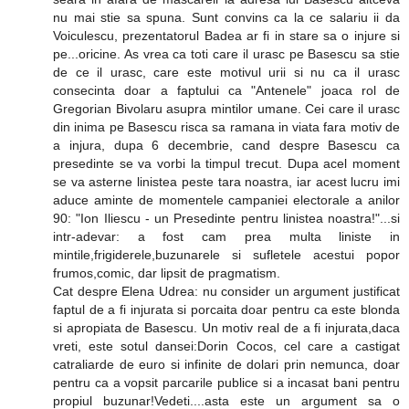
nu mai stie sa spuna. Sunt convins ca la ce salariu ii da
Voiculescu, prezentatorul Badea ar fi in stare sa o injure si
pe...oricine. As vrea ca toti care il urasc pe Basescu sa stie
de ce il urasc, care este motivul urii si nu ca il urasc
consecinta doar a faptului ca "Antenele" joaca rol de
Gregorian Bivolaru asupra mintilor umane. Cei care il urasc
din inima pe Basescu risca sa ramana in viata fara motiv de
a injura, dupa 6 decembrie, cand despre Basescu ca
presedinte se va vorbi la timpul trecut. Dupa acel moment
se va asterne linistea peste tara noastra, iar acest lucru imi
aduce aminte de momentele campaniei electorale a anilor
90: "Ion Iliescu - un Presedinte pentru linistea noastra!"...si
intr-adevar: a fost cam prea multa liniste in
mintile,frigiderele,buzunarele si sufletele acestui popor
frumos,comic, dar lipsit de pragmatism.
Cat despre Elena Udrea: nu consider un argument justificat
faptul de a fi injurata si porcaita doar pentru ca este blonda
si apropiata de Basescu. Un motiv real de a fi injurata,daca
vreti, este sotul dansei:Dorin Cocos, cel care a castigat
catraliarde de euro si infinite de dolari prin nemunca, doar
pentru ca a vopsit parcarile publice si a incasat bani pentru
propiul buzunar!Vedeti....asta este un argument sa o