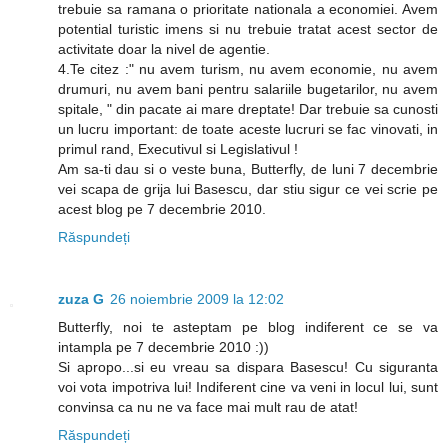
trebuie sa ramana o prioritate nationala a economiei. Avem
potential turistic imens si nu trebuie tratat acest sector de
activitate doar la nivel de agentie.
4.Te citez :" nu avem turism, nu avem economie, nu avem
drumuri, nu avem bani pentru salariile bugetarilor, nu avem
spitale, " din pacate ai mare dreptate! Dar trebuie sa cunosti
un lucru important: de toate aceste lucruri se fac vinovati, in
primul rand, Executivul si Legislativul !
Am sa-ti dau si o veste buna, Butterfly, de luni 7 decembrie
vei scapa de grija lui Basescu, dar stiu sigur ce vei scrie pe
acest blog pe 7 decembrie 2010.
Răspundeți
zuza G
26 noiembrie 2009 la 12:02
Butterfly, noi te asteptam pe blog indiferent ce se va
intampla pe 7 decembrie 2010 :))
Si apropo...si eu vreau sa dispara Basescu! Cu siguranta
voi vota impotriva lui! Indiferent cine va veni in locul lui, sunt
convinsa ca nu ne va face mai mult rau de atat!
Răspundeți