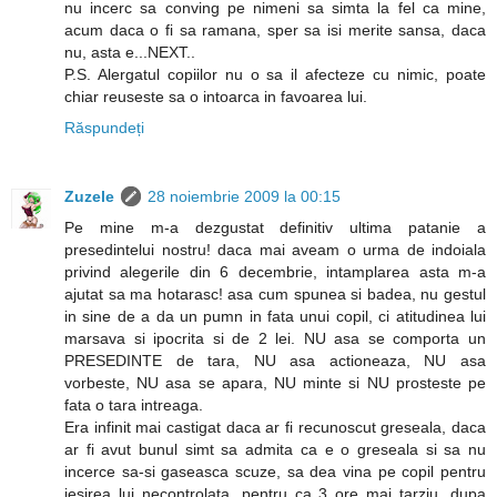
nu incerc sa conving pe nimeni sa simta la fel ca mine,
acum daca o fi sa ramana, sper sa isi merite sansa, daca
nu, asta e...NEXT..
P.S. Alergatul copiilor nu o sa il afecteze cu nimic, poate
chiar reuseste sa o intoarca in favoarea lui.
Răspundeți
Zuzele
28 noiembrie 2009 la 00:15
Pe mine m-a dezgustat definitiv ultima patanie a
presedintelui nostru! daca mai aveam o urma de indoiala
privind alegerile din 6 decembrie, intamplarea asta m-a
ajutat sa ma hotarasc! asa cum spunea si badea, nu gestul
in sine de a da un pumn in fata unui copil, ci atitudinea lui
marsava si ipocrita si de 2 lei. NU asa se comporta un
PRESEDINTE de tara, NU asa actioneaza, NU asa
vorbeste, NU asa se apara, NU minte si NU prosteste pe
fata o tara intreaga.
Era infinit mai castigat daca ar fi recunoscut greseala, daca
ar fi avut bunul simt sa admita ca e o greseala si sa nu
incerce sa-si gaseasca scuze, sa dea vina pe copil pentru
iesirea lui necontrolata, pentru ca 3 ore mai tarziu, dupa