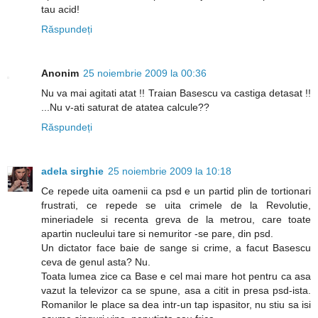
tau acid!
Răspundeți
Anonim
25 noiembrie 2009 la 00:36
Nu va mai agitati atat !! Traian Basescu va castiga detasat !!
...Nu v-ati saturat de atatea calcule??
Răspundeți
adela sirghie
25 noiembrie 2009 la 10:18
Ce repede uita oamenii ca psd e un partid plin de tortionari
frustrati, ce repede se uita crimele de la Revolutie,
mineriadele si recenta greva de la metrou, care toate
apartin nucleului tare si nemuritor -se pare, din psd.
Un dictator face baie de sange si crime, a facut Basescu
ceva de genul asta? Nu.
Toata lumea zice ca Base e cel mai mare hot pentru ca asa
vazut la televizor ca se spune, asa a citit in presa psd-ista.
Romanilor le place sa dea intr-un tap ispasitor, nu stiu sa isi