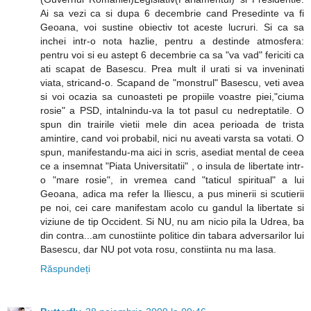
Ai sa vezi ca si dupa 6 decembrie cand Presedinte va fi
Geoana, voi sustine obiectiv tot aceste lucruri. Si ca sa
inchei intr-o nota hazlie, pentru a destinde atmosfera:
pentru voi si eu astept 6 decembrie ca sa "va vad" fericiti ca
ati scapat de Basescu. Prea mult il urati si va inveninati
viata, stricand-o. Scapand de "monstrul" Basescu, veti avea
si voi ocazia sa cunoasteti pe propiile voastre piei,"ciuma
rosie" a PSD, intalnindu-va la tot pasul cu nedreptatile. O
spun din trairile vietii mele din acea perioada de trista
amintire, cand voi probabil, nici nu aveati varsta sa votati. O
spun, manifestandu-ma aici in scris, asediat mental de ceea
ce a insemnat "Piata Universitatii" , o insula de libertate intr-
o "mare rosie", in vremea cand "taticul spiritual" a lui
Geoana, adica ma refer la Iliescu, a pus minerii si scutierii
pe noi, cei care manifestam acolo cu gandul la libertate si
viziune de tip Occident. Si NU, nu am nicio pila la Udrea, ba
din contra...am cunostiinte politice din tabara adversarilor lui
Basescu, dar NU pot vota rosu, constiinta nu ma lasa.
Răspundeți