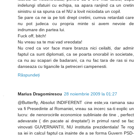
indelungi sfatuiri cu echipa, sa apara ranjind ca un cretin
sinistru si sa spuna ca el NU a lovit niciodata un copil.
Se pare ca ne ia pe toti drept cretini, cumva retardati care
nu pot judeca cu propria minte si avem nevoie de
indrumare din partea lui.
Fuck off, bitch!
Nu vreau sa te mai vad vreodata!
Nu cred ca vor face mare branza nici ceilalti, dar admir
faptul ca sunt diplomati, ca se poarta onorabil in societate,
ca nu au scapari de badarani, ca nu fac tara de ras si nu
danseaza cu tigancile la petreceri campenesti.
Răspundeți
Marius Dragomirescu
28 noiembrie 2009 la 01:27
@Butterfly, Absolut INDIFERENT cine este,va ramana sau
va fi Presedinte al Romaniei, vreau sa incerc sa-ti explic un
lucru: de nenorocirile economice subliniate de tine , perfect
adevarate ( din pacate ai dreptate!) in primul rand se fac
vinovati GUVERNANTII, NU institutia prezidentiala! Te rog
sa iei in calcul faptul ca inainte de a se forma Guvern PSD-