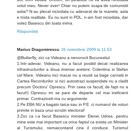
votul meu. Never ever! Chiar nu putem scapa de comunistii
astia? N-au plecat niciodata cu adevarat de la manete, asta
e trista realitate. Eu nu sunt in PDL, n-am fost niciodata, dar
votez Basescu din toata inima.
Răspundeți
Marius Dragomirescu
26 noiembrie 2009 la 11:53
@Butterfly, zici ca Videanu a nenorocit Bucurestiul.
1.Intr-adevar, Videanu, nu a facut posibil decat realizarea
infrastructurilor a doua imense aretere: Colentina si Stefan
cel Mare, Videanu nici macar nu a reusit sa bage carnatii in
Cartea Recordurilor si nici autostrazi suspendate nu a cladit
precum Doctoru' Oprescu. Prin ceea ce facut( de fapt nu a
facut!) Oprescu mi se pare de departe cel mai ineficient
primar. Contraziceti-ma cu argumente.
2.Pe EBA NU a bagato taica-sau in P.E. ci numarul de voturi
primite in baza unui scrutin electoral!
3.Zici ca i-a facut Basescu minister Elenei Udrea...pentru
mine este mai important ca orice faptul ca exista un Minister
al Turismului, nemaicontand cine il conduce. Turismul