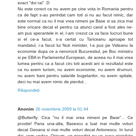
exact "doi rai" :D
Nu este corect ca nu avem pe cine vota in Romania pentru
ca de fapt s-au perindat cam toti si nu au facut nimic, dar
este normal ca nu il mai vrea nimeni pe Base si sa zica mai
bine oricare decat el pentru ca atunci cand a fost ales ne-
am pus sperantele in el, l-am crezut ca va face lucruri bune
si el ce-a facut, s-a certat cu Tariceanu aproape tot
mandatul, i-a facut lui Nuti minister, l-a pus pe Videanu la
economie dupa ce a nenorocit Bucurestiul, pe Boc ministru
si pe EBA in Parlamentul European, de aceea nu il mai vrea
lumea pentru ca a facut circ toti acesti ani si rezultatul este
ca nu avem turism, nu avem economie, nu avem drumuri,
nu avem bani pentru salariile bugetarilor, nu avem spitale,
deci nu mai avem nimic de pierdut...
Răspundeți
Anonim
26 noiembrie 2009 la 01:44
@Butterfly: Cica "nu il mai vrea nimeni pe Base"... Ce
prostie! Pana una-alta, Basescu a luat mai multe voturi
decat Geoana si mai multe voturi decat Antonescu. In turul
doi, vom vedea. Oricum, un pesedist nu va avea niciodata