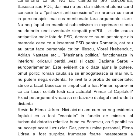
comentariu ca eu NU fac campanie pro EBA,Udrea,
Basescu sau PDL, dar nici nu pot sta indiferent atunci cand
consecinta a "psihozei antibasesciene" se arunca cu noroi
in persoanajele mai sus mentionate fara argumente clare.
Nu neg faptul ca manifest subiectivism in exprimare si asta
nu datorita unei eventuale simpatii proPDL , ci din cauza
antipatiilor mele fata de PSD, deoarece nu-mi pot sterge din
memorie ceea ce a insemnat PSD pentru Romania, cat rau
au putut face personaje ca:Ion Iliescu, Viorel Hrebenciuc,
Adrian Nastase etc... "Masinaria politica" functioneaza in
interiorul oricarui partid...vezi si cazul Daciana Sarbu -
europarlamentar. Este evident ca o data ajuns la putere,
omul politic roman cauta sa se imbogateasca si mai mult,
nu putem nega evidenta. Te invit la o proba de sinceritate:
stii ce a facut Basescu in timpul cat a fost Primar, spune-mi
ce au facut ceilalti fosti sau actualul Primar al Capitalei?
Exact pe argument vreau sa se bazeze dialogul nostru de la
distanta.
Revin la Elena Udrea. Nici aici nu am cum sa neg evidenta
faptului ca a fost "cocotata" in functia de ministru al
turismului datorita relatiilor bune cu Basescu, as fi penibil sa
nu accept acest lucru clar. Dar, pentru mine personal, Elena
Udrea a fost surpriza frumoasa foarte neasteptata a