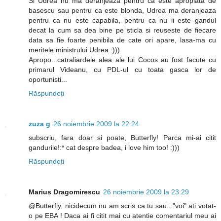
Si Udrea nu ma deranjeaza pentru ca este apropiata de
basescu sau pentru ca este blonda, Udrea ma deranjeaza
pentru ca nu este capabila, pentru ca nu ii este gandul
decat la cum sa dea bine pe sticla si reuseste de fiecare
data sa fie foarte penibila de cate ori apare, lasa-ma cu
meritele ministrului Udrea :)))
Apropo...catraliardele alea ale lui Cocos au fost facute cu
primarul Videanu, cu PDL-ul cu toata gasca lor de
oportunisti...
Răspundeți
zuza g
26 noiembrie 2009 la 22:24
subscriu, fara doar si poate, Butterfly! Parca mi-ai citit
gandurile!:* cat despre badea, i love him too! :)))
Răspundeți
Marius Dragomirescu
26 noiembrie 2009 la 23:29
@Butterfly, nicidecum nu am scris ca tu sau..."voi" ati votat-
o pe EBA ! Daca ai fi citit mai cu atentie comentariul meu ai