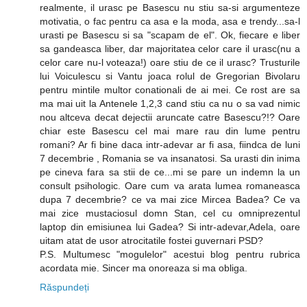
realmente, il urasc pe Basescu nu stiu sa-si argumenteze
motivatia, o fac pentru ca asa e la moda, asa e trendy...sa-l
urasti pe Basescu si sa "scapam de el". Ok, fiecare e liber
sa gandeasca liber, dar majoritatea celor care il urasc(nu a
celor care nu-l voteaza!) oare stiu de ce il urasc? Trusturile
lui Voiculescu si Vantu joaca rolul de Gregorian Bivolaru
pentru mintile multor conationali de ai mei. Ce rost are sa
ma mai uit la Antenele 1,2,3 cand stiu ca nu o sa vad nimic
nou altceva decat dejectii aruncate catre Basescu?!? Oare
chiar este Basescu cel mai mare rau din lume pentru
romani? Ar fi bine daca intr-adevar ar fi asa, fiindca de luni
7 decembrie , Romania se va insanatosi. Sa urasti din inima
pe cineva fara sa stii de ce...mi se pare un indemn la un
consult psihologic. Oare cum va arata lumea romaneasca
dupa 7 decembrie? ce va mai zice Mircea Badea? Ce va
mai zice mustaciosul domn Stan, cel cu omniprezentul
laptop din emisiunea lui Gadea? Si intr-adevar,Adela, oare
uitam atat de usor atrocitatile fostei guvernari PSD?
P.S. Multumesc "mogulelor" acestui blog pentru rubrica
acordata mie. Sincer ma onoreaza si ma obliga.
Răspundeți