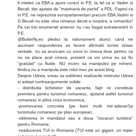
fi inteles ca EBA a ajuns corect in P.E. la fel ca si Vadim si
Becali, dar ajutata de "masinaria de partid" a PDL. Faptul ca
in P.E. ne reprezinta europarlamentari precum EBA,Vadim si
G.Becali nu este vina nimanui decat a noastra, a romanilor!
Pe cei trei enumerati anterior nu i-au bagat extraterestrii in
P.E.
@Butterfly,eu pledez la rationament atunci cand ne
asumam raspunderea sa facem afirmatii scrise si/sau
verbale, nu sa aruncam cu noroi in cineva doar pentru ca
nu ne place acel cineva...presimt ca voi urma eu sa fiu
"gratulat" cu fluide. NU incerc sa manipulez pe nimeni,
fiindca nu a manipula este rolul meu pe acest blog.
Despre Udrea, vreau sa subliniez realizarile mistrului Udrea
si astept contraargumente solide:
- distributia tichetelor de vacanta, fapt ce constituie
premiera pentru turismul romanesc, ajutand astfel turismul
romanesc in plina criza economica;
-promovarea concreta (pe bani multi intr-adevar!)a
turismului romanesc pe plan european;
-obtinerea in mandatul sau a doua "oscaruri turistice"
pentru Romania;
-readucerea TUI in Romania (TUI este un gigant, un reper