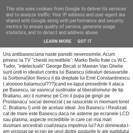
This site uses cookies from Google to deliver its services
PentruDive.ro
and to analyze traffic. Your IP address and user-agent are
shared with Google along with performance and security
metrics to ensure quality of service, generate usage
statistics, and to detect and address abuse.
marți, 24 noiembrie 2009
Marius Dragomirescu dixit
LEARN MORE
GOT IT
Ura antibasesciana naste parodii neverosimile. Acum
privesc la TV "chestii incredibile": Marko Bello frate cu W.C.
Tudor, "intelectualii" George Becali si Marean Van Ghelie
sunt uniti in idealuri contra lui Basescu (idealuri desavarsite
la Sorbona!)Ion Iliescu ii da dreptate lui Emil Constantinescu
( alooooo balamucul???)cand ex-tapul presedinte il ataca
pe Basescu, iar vasnicul sustinator al liberalismului de tip
Bratianu, aici il numesc pe Crin il pupa pe gingii pe
Prostanacu' social democrat ( se rasuceste in mormant Ionel
C. Bratianu !) uniti de acelasi ideal: Jos Basescu ! Realizati
cat de mare este Basescu daca ne asterne pe ecranele LCD
sau plasma, aspecte incredibile in care cei mai mari
dusmani ancestrali coalizeaza impotriva lui? Azi dimineata l-
am vizionat pe ecran pe unul dintre posturile tv ale partidului