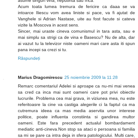
asume singuri vina, neputinta sau frica.
Acum toata lumea tremura de fericire ca daaa se va
intoarce Iliescu vom avea liniste si pace, va fi ajutat de
Vanghele si Adrian Nastase, uite au fost facute si cateva
vizite la Moscova in acest sens.
Sincer, mai uraste cineva comunismul in tara asta, sau e
mai simplu sa strigi ca de vina e Basescu? Nu de alta, dar
ai vazut tu la televizor niste oameni mari care asta iti spun
pana incepi sa crezi si tu.
Răspundeți
Marius Dragomirescu
25 noiembrie 2009 la 11:28
Remarc comentariul Adelei si aproape ca nu-mi mai venea
sa cred ca inca mai sunt oameni care pot privi obiectiv
lucrurile. Problema cea mai grava, in viziunea mea, nu este
referitoasre la cine va castiga alegerile ci la faptul ca ma
cutremura ideea ca mas media aservita unor interese
politice, poate influenta constiinta si gandirea multor
oameni. Este fara precedent actualul bombardament
mediatic anti-cineva.Non stop sa ataci o persoana si familia
sa mi se pare ca intra deja in sfera patologicului. Multi care,