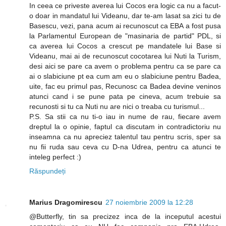
In ceea ce priveste averea lui Cocos era logic ca nu a facut-
o doar in mandatul lui Videanu, dar te-am lasat sa zici tu de
Basescu, vezi, pana acum ai recunoscut ca EBA a fost pusa
la Parlamentul European de "masinaria de partid" PDL, si
ca averea lui Cocos a crescut pe mandatele lui Base si
Videanu, mai ai de recunoscut cocotarea lui Nuti la Turism,
desi aici se pare ca avem o problema pentru ca se pare ca
ai o slabiciune pt ea cum am eu o slabiciune pentru Badea,
uite, fac eu primul pas, Recunosc ca Badea devine veninos
atunci cand i se pune pata pe cineva, acum trebuie sa
recunosti si tu ca Nuti nu are nici o treaba cu turismul...
P.S. Sa stii ca nu ti-o iau in nume de rau, fiecare avem
dreptul la o opinie, faptul ca discutam in contradictoriu nu
inseamna ca nu apreciez talentul tau pentru scris, sper sa
nu fii ruda sau ceva cu D-na Udrea, pentru ca atunci te
inteleg perfect :)
Răspundeți
Marius Dragomirescu
27 noiembrie 2009 la 12:28
@Butterfly, tin sa precizez inca de la inceputul acestui