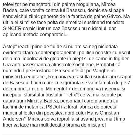
televizor pe mancatorul din palma moguliana, Mircea
Badea, care vomita contra lui Basescu, dornic sa-si pape
sandwichul zilnic generos de la fabrica de paine Grivco. Ma
uit la ei si mi se face pofta de emetiral sustinand tot odata
SINCER ca nici intr-un caz Basescu nu e idealul, dar
aplicand metoda comparatiei...
Astept reactii pline de fluide si nu am sa neg niciodata
evidenta clara a contemporaneitatii politicii noastre cu riscul
de a ma imbolnavi de gloante in piept si de carne in frigider.
Ura anti-basesciana a atins cote socoliene. Probabil ca
numindu-l pe Prostanac Presedinte iar pe Vanghelie
ministru la educatie , Romania va rasufla usurata: am scapat
de Basescu! Lucru care cu siguranta se va intampla de pe 7
decembrie...in colo. Momentul 7 decembrie va insemna si
inceputul sfarsitului trustului "Felix": ce va mai scoate pe
gaura gurii Mircica Badea, personajul care plangea cu
lacrimi de motan ca PSDul i-a furat fabrica de obiectul
muncii al fetitei din povestea nordicului Hans Christian
Andersen? Mircica se va reprofila si avand prea mult timp
liber va face mai mult decat o bruma de miscare!