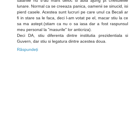
salariile nu s-au marit deloc si abia ajung pt cheltuielile
lunare. Normal ca se creeaza panica, oamenii se sinucid, isi
pierd casele. Acestea sunt lucruri pe care unul ca Becali ar
fi in stare sa le faca, deci l-am votat pe el, macar stiu la ce
sa ma astept.(stiam ca nu o sa iasa dar a fost raspunsul
meu personal la "masurile" lor anticriza).
Deci DA, stiu diferenta dintre institutia prezidentiala si
Guvern, dar stiu si legatura dintre acestea doua.
Răspundeți