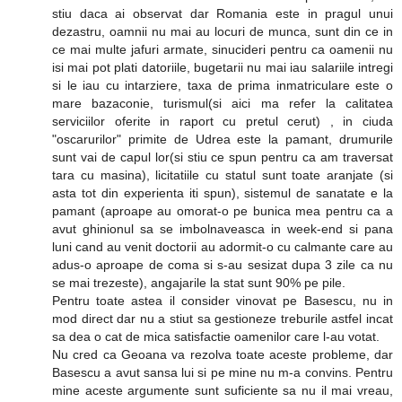
stiu daca ai observat dar Romania este in pragul unui
dezastru, oamnii nu mai au locuri de munca, sunt din ce in
ce mai multe jafuri armate, sinucideri pentru ca oamenii nu
isi mai pot plati datoriile, bugetarii nu mai iau salariile intregi
si le iau cu intarziere, taxa de prima inmatriculare este o
mare bazaconie, turismul(si aici ma refer la calitatea
serviciilor oferite in raport cu pretul cerut) , in ciuda
"oscarurilor" primite de Udrea este la pamant, drumurile
sunt vai de capul lor(si stiu ce spun pentru ca am traversat
tara cu masina), licitatiile cu statul sunt toate aranjate (si
asta tot din experienta iti spun), sistemul de sanatate e la
pamant (aproape au omorat-o pe bunica mea pentru ca a
avut ghinionul sa se imbolnaveasca in week-end si pana
luni cand au venit doctorii au adormit-o cu calmante care au
adus-o aproape de coma si s-au sesizat dupa 3 zile ca nu
se mai trezeste), angajarile la stat sunt 90% pe pile.
Pentru toate astea il consider vinovat pe Basescu, nu in
mod direct dar nu a stiut sa gestioneze treburile astfel incat
sa dea o cat de mica satisfactie oamenilor care l-au votat.
Nu cred ca Geoana va rezolva toate aceste probleme, dar
Basescu a avut sansa lui si pe mine nu m-a convins. Pentru
mine aceste argumente sunt suficiente sa nu il mai vreau,