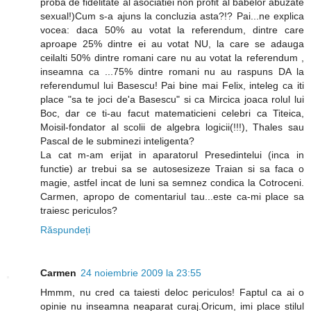
proba de fidelitate al asociatiei non profit al babelor abuzate
sexual!)Cum s-a ajuns la concluzia asta?!? Pai...ne explica
vocea: daca 50% au votat la referendum, dintre care
aproape 25% dintre ei au votat NU, la care se adauga
ceilalti 50% dintre romani care nu au votat la referendum ,
inseamna ca ...75% dintre romani nu au raspuns DA la
referendumul lui Basescu! Pai bine mai Felix, inteleg ca iti
place "sa te joci de'a Basescu" si ca Mircica joaca rolul lui
Boc, dar ce ti-au facut matematicieni celebri ca Titeica,
Moisil-fondator al scolii de algebra logicii(!!!), Thales sau
Pascal de le subminezi inteligenta?
La cat m-am erijat in aparatorul Presedintelui (inca in
functie) ar trebui sa se autosesizeze Traian si sa faca o
magie, astfel incat de luni sa semnez condica la Cotroceni.
Carmen, apropo de comentariul tau...este ca-mi place sa
traiesc periculos?
Răspundeți
Carmen
24 noiembrie 2009 la 23:55
Hmmm, nu cred ca taiesti deloc periculos! Faptul ca ai o
opinie nu inseamna neaparat curaj.Oricum, imi place stilul