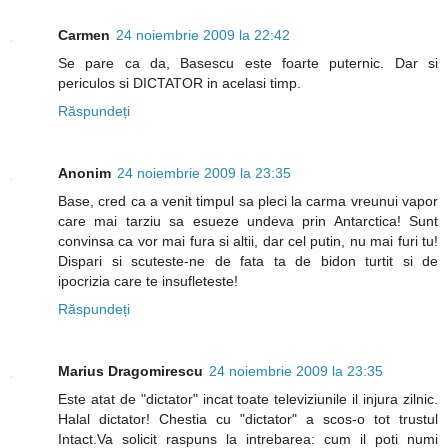
Carmen
24 noiembrie 2009 la 22:42
Se pare ca da, Basescu este foarte puternic. Dar si
periculos si DICTATOR in acelasi timp.
Răspundeți
Anonim
24 noiembrie 2009 la 23:35
Base, cred ca a venit timpul sa pleci la carma vreunui vapor
care mai tarziu sa esueze undeva prin Antarctica! Sunt
convinsa ca vor mai fura si altii, dar cel putin, nu mai furi tu!
Dispari si scuteste-ne de fata ta de bidon turtit si de
ipocrizia care te insufleteste!
Răspundeți
Marius Dragomirescu
24 noiembrie 2009 la 23:35
Este atat de "dictator" incat toate televiziunile il injura zilnic.
Halal dictator! Chestia cu "dictator" a scos-o tot trustul
Intact.Va solicit raspuns la intrebarea: cum il poti numi