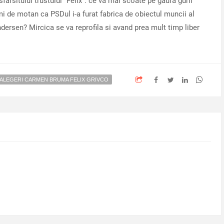
rsitului trustului "Felix": ce va mai scoate pe gaura gurii
i de motan ca PSDul i-a furat fabrica de obiectul muncii al
dersen? Mircica se va reprofila si avand prea mult timp liber
 ALEGERI CARMEN BRUMA FELIX GRIVCO