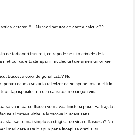
astiga detasat !! ...Nu v-ati saturat de atatea calcule??
n de tortionari frustrati, ce repede se uita crimele de la
a metrou, care toate apartin nucleului tare si nemuritor -se
 facut Basescu ceva de genul asta? Nu.
pentru ca asa vazut la televizor ca se spune, asa a citit in
r-un tap ispasitor, nu stiu sa isi asume singuri vina,
 se va intoarce Iliescu vom avea liniste si pace, va fi ajutat
facute si cateva vizite la Moscova in acest sens.
a asta, sau e mai simplu sa strigi ca de vina e Basescu? Nu
meni mari care asta iti spun pana incepi sa crezi si tu.