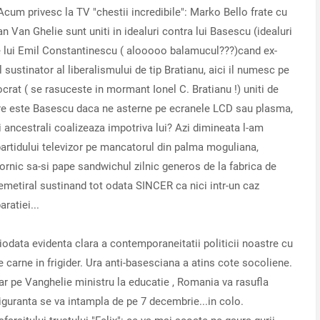
cum privesc la TV "chestii incredibile": Marko Bello frate cu
n Van Ghelie sunt uniti in idealuri contra lui Basescu (idealuri
ate lui Emil Constantinescu ( alooooo balamucul???)cand ex-
 sustinator al liberalismului de tip Bratianu, aici il numesc pe
crat ( se rasuceste in mormant Ionel C. Bratianu !) uniti de
mare este Basescu daca ne asterne pe ecranele LCD sau plasma,
 ancestrali coalizeaza impotriva lui? Azi dimineata l-am
 partidului televizor pe mancatorul din palma moguliana,
rnic sa-si pape sandwichul zilnic generos de la fabrica de
 emetiral sustinand tot odata SINCER ca nici intr-un caz
ratiei...
ciodata evidenta clara a contemporaneitatii politicii noastre cu
e carne in frigider. Ura anti-basesciana a atins cote socoliene.
ar pe Vanghelie ministru la educatie , Romania va rasufla
guranta se va intampla de pe 7 decembrie...in colo.