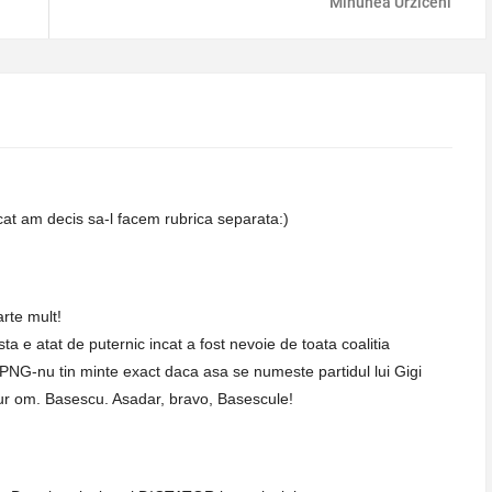
Minunea Urziceni
cat am decis sa-l facem rubrica separata:)
arte mult!
 e atat de puternic incat a fost nevoie de toata coalitia
NG-nu tin minte exact daca asa se numeste partidul lui Gigi
ngur om. Basescu. Asadar, bravo, Basescule!