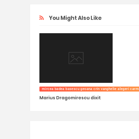
You Might Also Like
mircea badea basescu geoana crin vanghelie alegeri carm
Marius Dragomirescu dixit