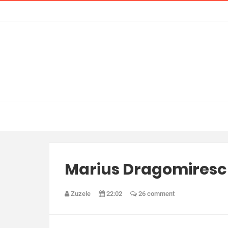
Marius Dragomirescu
Zuzele
22:02
26 comment