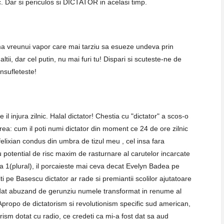
. Dar si periculos si DICTATOR in acelasi timp.
rma vreunui vapor care mai tarziu sa esueze undeva prin
ltii, dar cel putin, nu mai furi tu! Dispari si scuteste-ne de
insufleteste!
e il injura zilnic. Halal dictator! Chestia cu "dictator" a scos-o
barea: cum il poti numi dictator din moment ce 24 de ore zilnic
ul felixian condus din umbra de tizul meu , cel insa fara
u potential de risc maxim de rasturnare al carutelor incarcate
la 1(plural), il porcaieste mai ceva decat Evelyn Badea pe
i pe Basescu dictator ar rade si premiantii scolilor ajutatoare
adat abuzand de gerunziu numele transformat in renume al
ropo de dictatorism si revolutionism specific sud american,
rism dotat cu radio, ce credeti ca mi-a fost dat sa aud