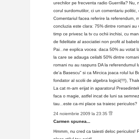
urechilor pe frecventa radio Guerrilla? Nu, n
corul surdomutilor, ci un comentariu politic, 
Comentariul facea referire la referendum, m
concluzia este clara: 75% dintre romani au v
timp ce privesc la tv cu ochii inchisi, cu ma
de fidelitate al asociatiei non profit al bab
Pai...ne explica vocea: daca 50% au votat l
la care se adauga ceilalti 50% dintre roman
romani nu au raspuns DA la referendumul lui 
de'a Basescu" si ca Mircica joaca rolul lui Bo
fondator al scolii de algebra logicii(!!!), Th
La cat m-am erijat in aparatorul Presedintelu
faca o magie, astfel incat de luni sa semn
tau...este ca-mi place sa traiesc periculos?
24 noiembrie 2009 la 23:35
Carmen spunea...
Hmmm, nu cred ca taiesti deloc periculos! 