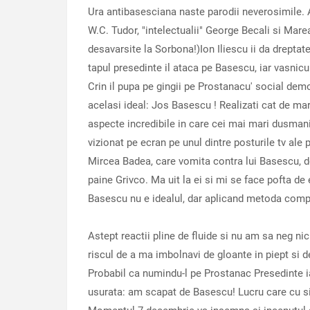
Ura antibasesciana naste parodii neverosimile. A
W.C. Tudor, "intelectualii" George Becali si Marea
desavarsite la Sorbona!)Ion Iliescu ii da drept
tapul presedinte il ataca pe Basescu, iar vasnicul
Crin il pupa pe gingii pe Prostanacu' social demo
acelasi ideal: Jos Basescu ! Realizati cat de 
aspecte incredibile in care cei mai mari dusmani
vizionat pe ecran pe unul dintre posturile tv ale
Mircea Badea, care vomita contra lui Basescu, do
paine Grivco. Ma uit la ei si mi se face pofta de
Basescu nu e idealul, dar aplicand metoda compa
Astept reactii pline de fluide si nu am sa neg ni
riscul de a ma imbolnavi de gloante in piept si d
Probabil ca numindu-l pe Prostanac Presedinte i
usurata: am scapat de Basescu! Lucru care cu si