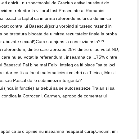
-ati ghicit...nu spectacolul de Craciun estival sustinut de
evident referitor la viitorul fost Presedinte al Romaniei.
ai exact la faptul ca in urma referendumului de duminica
otat contra lui Basescu!(scriu vorbind si tusesc razand in
na pe tastatura blocata de uimirea rezultatelor finale la proba
elor abuzate sexual!)Cum s-a ajuns la concluzia asta?!?
a referendum, dintre care aproape 25% dintre ei au votat NU,
i care nu au votat la referendum , inseamna ca ...75% dintre
Basescu! Pai bine mai Felix, inteleg ca iti place "sa te joci
c, dar ce ti-au facut matematicieni celebri ca Titeica, Moisil-
ales sau Pascal de le subminezi inteligenta?
i (inca in functie) ar trebui sa se autosesizeze Traian si sa
ez condica la Cotroceni. Carmen, apropo de comentariul
Faptul ca ai o opinie nu inseamna neaparat curaj.Oricum, imi