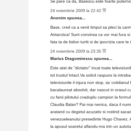
Se pare ca da, Basescu este foarte puternic
24 noiembrie 2009 la 22:42
Anonim spunea...
Base, cred ca a venit timpul sa pleci la ca
Antarctica! Sunt convinsa ca vor mai fura si a
fata ta de bidon turtit si de ipocrizia care te 
24 noiembrie 2009 la 23:35
Marius Dragomirescu spunea...
Este atat de "dictator" incat toate televiziunil
tot trustul Intact.Va solicit raspuns la intre
televiziunile il injura non stop, iar cotidian
bacalaureat absolvit, dar nascut in orasul c
cu fanii pilotului cvaduplu campion la formu
Claudia Balan? Pai mai nenica, daca il numit
aratand cu degetul acuzativ si rostind sac
venezueleanului presedinte Hugo Chavez. Ap
la apusul soarelui aflandu-ma intr-un autotu