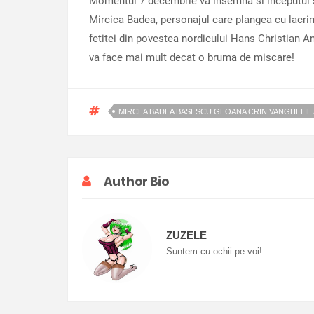
Momentul 7 decembrie va insemna si inceputul sfa
Mircica Badea, personajul care plangea cu lacrim
fetitei din povestea nordicului Hans Christian An
va face mai mult decat o bruma de miscare!
MIRCEA BADEA BASESCU GEOANA CRIN VANGHELIE
Author Bio
ZUZELE
Suntem cu ochii pe voi!