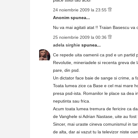
place stilul tau acid!
24 noiembrie 2009 la 23:55
Anonim spunea...
Nu va mai agitati atat !! Traian Basescu va c
25 noiembrie 2009 la 00:36
adela sirghie
spunea...
Ce repede uita oamenii ca psd e un partid pli
Revolutie, mineriadele si recenta greva de l
pare, din psd.
Un dictator face baie de sange si crime, a
Toata lumea zice ca Base e cel mai mare hot 
presa psd-ista. Romanilor le place sa dea int
neputinta sau frica.
Acum toata lumea tremura de fericire ca daaa
de Vanghele si Adrian Nastase, uite au fost 
Sincer, mai uraste cineva comunismul in tar
de alta, dar ai vazut tu la televizor niste oa