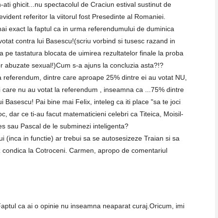
-ati ghicit...nu spectacolul de Craciun estival sustinut de
evident referitor la viitorul fost Presedinte al Romaniei.
ai exact la faptul ca in urma referendumului de duminica
otat contra lui Basescu!(scriu vorbind si tusesc razand in
na pe tastatura blocata de uimirea rezultatelor finale la proba
elor abuzate sexual!)Cum s-a ajuns la concluzia asta?!?
a referendum, dintre care aproape 25% dintre ei au votat NU,
i care nu au votat la referendum , inseamna ca ...75% dintre
Basescu! Pai bine mai Felix, inteleg ca iti place "sa te joci
c, dar ce ti-au facut matematicieni celebri ca Titeica, Moisil-
ales sau Pascal de le subminezi inteligenta?
i (inca in functie) ar trebui sa se autosesizeze Traian si sa
ez condica la Cotroceni. Carmen, apropo de comentariul
Faptul ca ai o opinie nu inseamna neaparat curaj.Oricum, imi