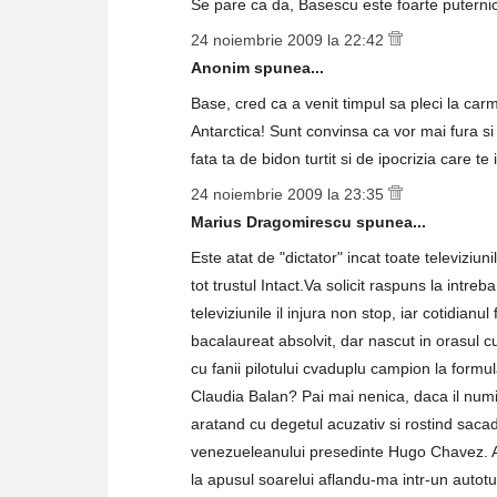
Se pare ca da, Basescu este foarte puternic
24 noiembrie 2009 la 22:42
Anonim spunea...
Base, cred ca a venit timpul sa pleci la ca
Antarctica! Sunt convinsa ca vor mai fura si a
fata ta de bidon turtit si de ipocrizia care te 
24 noiembrie 2009 la 23:35
Marius Dragomirescu spunea...
Este atat de "dictator" incat toate televiziunil
tot trustul Intact.Va solicit raspuns la intre
televiziunile il injura non stop, iar cotidian
bacalaureat absolvit, dar nascut in orasul c
cu fanii pilotului cvaduplu campion la formu
Claudia Balan? Pai mai nenica, daca il numit
aratand cu degetul acuzativ si rostind sac
venezueleanului presedinte Hugo Chavez. Ap
la apusul soarelui aflandu-ma intr-un autotu