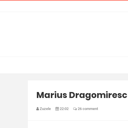
Marius Dragomirescu
Zuzele
22:02
26 comment