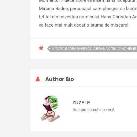
Momentul 7 decembrie va insemna si inceputul sfa
Mircica Badea, personajul care plangea cu lacrim
fetitei din povestea nordicului Hans Christian An
va face mai mult decat o bruma de miscare!
MIRCEA BADEA BASESCU GEOANA CRIN VANGHELIE
Author Bio
ZUZELE
Suntem cu ochii pe voi!