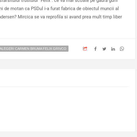
rsitului trustului "Felix": ce va mai scoate pe gaura gurii
i de motan ca PSDul i-a furat fabrica de obiectul muncii al
dersen? Mircica se va reprofila si avand prea mult timp liber
 ALEGERI CARMEN BRUMA FELIX GRIVCO