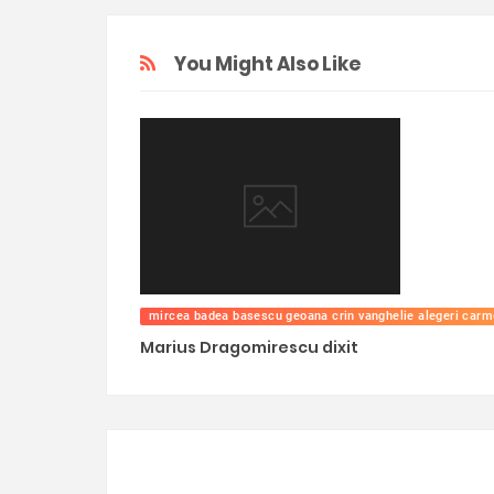
You Might Also Like
mircea badea basescu geoana crin vanghelie alegeri carm
Marius Dragomirescu dixit