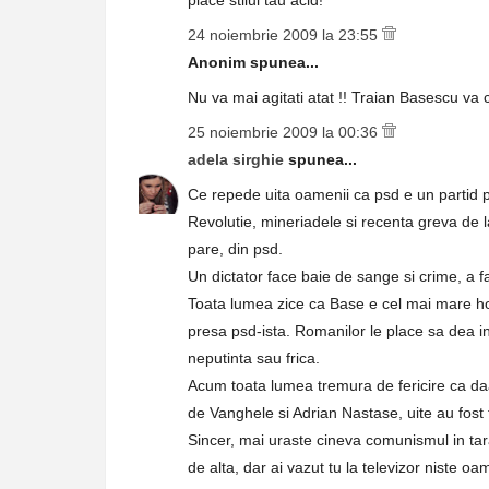
place stilul tau acid!
24 noiembrie 2009 la 23:55
Anonim spunea...
Nu va mai agitati atat !! Traian Basescu va c
25 noiembrie 2009 la 00:36
adela sirghie
spunea...
Ce repede uita oamenii ca psd e un partid pli
Revolutie, mineriadele si recenta greva de l
pare, din psd.
Un dictator face baie de sange si crime, a
Toata lumea zice ca Base e cel mai mare hot 
presa psd-ista. Romanilor le place sa dea int
neputinta sau frica.
Acum toata lumea tremura de fericire ca daaa
de Vanghele si Adrian Nastase, uite au fost 
Sincer, mai uraste cineva comunismul in tar
de alta, dar ai vazut tu la televizor niste oa