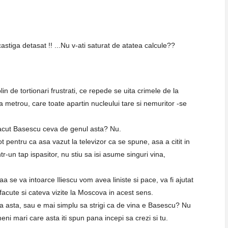
astiga detasat !! ...Nu v-ati saturat de atatea calcule??
n de tortionari frustrati, ce repede se uita crimele de la
a metrou, care toate apartin nucleului tare si nemuritor -se
 facut Basescu ceva de genul asta? Nu.
pentru ca asa vazut la televizor ca se spune, asa a citit in
r-un tap ispasitor, nu stiu sa isi asume singuri vina,
 se va intoarce Iliescu vom avea liniste si pace, va fi ajutat
facute si cateva vizite la Moscova in acest sens.
a asta, sau e mai simplu sa strigi ca de vina e Basescu? Nu
meni mari care asta iti spun pana incepi sa crezi si tu.