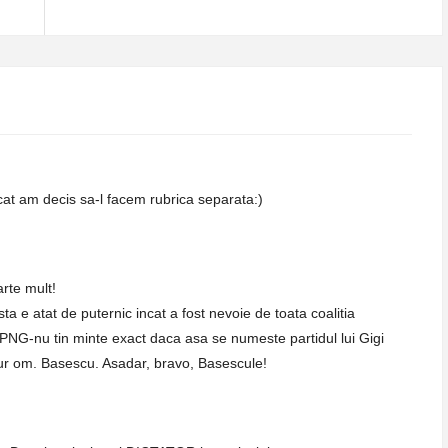
cat am decis sa-l facem rubrica separata:)
arte mult!
 e atat de puternic incat a fost nevoie de toata coalitia
NG-nu tin minte exact daca asa se numeste partidul lui Gigi
ngur om. Basescu. Asadar, bravo, Basescule!