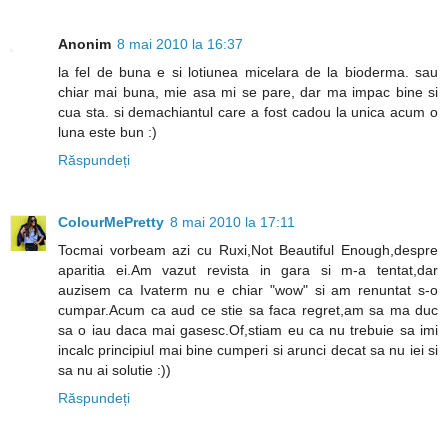
Anonim
8 mai 2010 la 16:37
la fel de buna e si lotiunea micelara de la bioderma. sau
chiar mai buna, mie asa mi se pare, dar ma impac bine si
cua sta. si demachiantul care a fost cadou la unica acum o
luna este bun :)
Răspundeți
ColourMePretty
8 mai 2010 la 17:11
Tocmai vorbeam azi cu Ruxi,Not Beautiful Enough,despre
aparitia ei.Am vazut revista in gara si m-a tentat,dar
auzisem ca Ivaterm nu e chiar "wow" si am renuntat s-o
cumpar.Acum ca aud ce stie sa faca regret,am sa ma duc
sa o iau daca mai gasesc.Of,stiam eu ca nu trebuie sa imi
incalc principiul mai bine cumperi si arunci decat sa nu iei si
sa nu ai solutie :))
Răspundeți