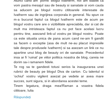
Atunci cand am 'pornit' blogul Ivatherm, noi am stabilit ca
vom pastra mesajul sau de beauty si sanatate si vom cauta
sa aducem pe blogul nostru cititoarele interesate de
Ivatherm sau de ingrijirea corporala in general. Nu spun ce
m-a bucurat faptul ca blogul Ivatherm este de acum pe
blogul vostru care are o vizibilitate apreciabila, dar si cat de
mult ma intristeaza faptul ca nu pot face acelasi lucru
pentru tine, asezand link-ul vostru pe blogul nostru. Poate
ca este situatia unica de pana acum cand ne-am fi gandit
sa facem o exceptie (asa de mult ne-au placut impresiile
tale despre produsele Ivatherm) si sa asezam un link ce nu
apartine unui blog de beauty ori de sanatate. Precedentul
insa ar fi 'ruinat' pe viitor politica noastra de blog, careia ne
dorim sa-i ramanem fidele.
Te rog sa te gandesti totusi serios la inaugurarea unei
rubrici de beauty pe blogul Diva de carton. Cu talentul si
'ochiul' vostru vigilent asezat pe vedete ar avea mare
succes, sunt sigura, si in abordarea acestei teme.
Tinem legatura, draga mea!Raman a voastra fidela
cititoare, Iulia
Răspundeți