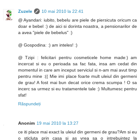
Zuzele
10 mai 2010 la 22:41
@ Ayandari: iubito, bebelu are piele de piersicuta oricum ca
doar e bebel :) de aici si dorinta noastra, a pensionarilor de
a avea "piele de bebelus" :)
@ Gospodina: :) am inteles! :)
@ Tzipi : felicitari pentru cosmeticele home made:) am
incercat si eu o perioada sa fac fata, insa am cedat din
momentul in care am inceput serviciul si n-am mai avut timp
pentru mine :(( Mie imi place foarte mult uleiul din germeni
de grau! A fost mai bun decat orice crema scumpa ! O sa
incerc sa urmez si eu tratamentele tale :) Multumesc pentru
sfat!
Răspundeți
Anonim
19 mai 2010 la 13:27
ce iti place mai exact la uleiul din germeni de grau?Am si eu
o sticluta prin casa si as vrea sa o intrebuintez la