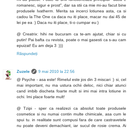
romanesc, sigur e prost", dar sa stii ca mie mi-au facut bine
produsele Ivatherm. Merita sa incerci lotiunea asta, ca si
cadou la The One ca daca nu iti place, macar nu dai 45 de
lei pe ea :) Daca nu iti place, ti-o cumpar eu:)
@ Creatrix: hihi ne bucuram ca te-am ajutat, chiar si cu
putin! Pai bafta cu revista, poate o mai gasesti ca s-au cam
epuizat! Eu am deja 3 :)))
Răspundeți
Zuzele
9 mai 2010 la 22:56
@ Psyche - asa este! Rimelul este jos din 3 miscari :) si, cel
mai important, nu ma ustura ochii deloc, nici chiar atunci
cand imbib discheta foarte mult si imi mai intra lotiune in
ochi. Imi place foarte mult!
@ Tzipi - sper ca realizezi ca absolut toate produsele
cosmetice si nu numai contin multe chimicale, asa cum le
spui tu. in realitate sunt compusi fara de care castravetele
nu poate deveni demachiant, iar sucul de rosie crema. Ai