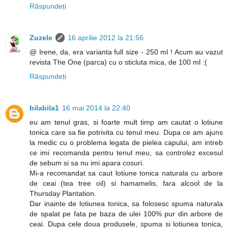
Răspundeți
Zuzele
16 aprilie 2012 la 21:56
@ Irene, da, era varianta full size - 250 ml ! Acum au vazut
revista The One (parca) cu o sticluta mica, de 100 ml :(
Răspundeți
bilabila1
16 mai 2014 la 22:40
eu am tenul gras, si foarte mult timp am cautat o lotiune
tonica care sa fie potrivita cu tenul meu. Dupa ce am ajuns
la medic cu o problema legata de pielea capului, am intreb
ce imi recomanda pentru tenul meu, sa controlez excesul
de sebum si sa nu imi apara cosuri.
Mi-a recomandat sa caut lotiune tonica naturala cu arbore
de ceai (tea tree oil) si hamamelis, fara alcool de la
Thursday Plantation.
Dar inainte de lotiunea tonica, sa folosesc spuma naturala
de spalat pe fata pe baza de ulei 100% pur din arbore de
ceai. Dupa cele doua produsele, spuma si lotiunea tonica,