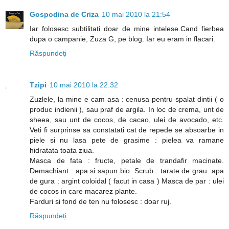
Gospodina de Criza
10 mai 2010 la 21:54
Iar folosesc subtilitati doar de mine intelese.Cand fierbea
dupa o campanie, Zuza G, pe blog. Iar eu eram in flacari.
Răspundeți
Tzipi
10 mai 2010 la 22:32
Zuzlele, la mine e cam asa : cenusa pentru spalat dintii ( o
produc indienii ), sau praf de argila. In loc de crema, unt de
sheea, sau unt de cocos, de cacao, ulei de avocado, etc.
Veti fi surprinse sa constatati cat de repede se absoarbe in
piele si nu lasa pete de grasime : pielea va ramane
hidratata toata ziua.
Masca de fata : fructe, petale de trandafir macinate.
Demachiant : apa si sapun bio. Scrub : tarate de grau. apa
de gura : argint coloidal ( facut in casa ) Masca de par : ulei
de cocos in care macarez plante.
Farduri si fond de ten nu folosesc : doar ruj.
Răspundeți