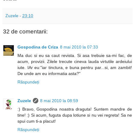
Zuzele
-
23:10
32 de comentarii:
Gospodina de Criza
8 mai 2010 la 07:33
Ma duc si eu sa caut revista. Si asa trebuie sa-mi fac, de
acum, provizii. Zilele trecute cineva lauda virtutile ardeiului
iute. IAr eu:"iar tinctura, e buna pentru par...si, am zambit!
De unde am eu informatia asta?"
Răspundeți
Zuzele
8 mai 2010 la 08:59
:) Bravo, Gospodina noastra draguta! Suntem mandre de
tine! :) Si acum, fuguta dupa lotiune si nu vei regreta! Sa ne
spui cum ti-a placut!
Răspundeți