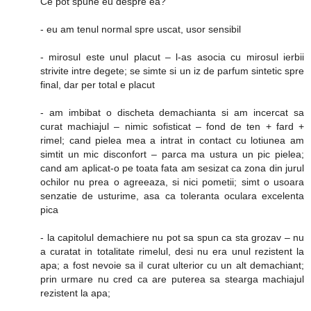
Ce pot spune eu despre ea?
- eu am tenul normal spre uscat, usor sensibil
- mirosul este unul placut – l-as asocia cu mirosul ierbii
strivite intre degete; se simte si un iz de parfum sintetic spre
final, dar per total e placut
- am imbibat o discheta demachianta si am incercat sa
curat machiajul – nimic sofisticat – fond de ten + fard +
rimel; cand pielea mea a intrat in contact cu lotiunea am
simtit un mic disconfort – parca ma ustura un pic pielea;
cand am aplicat-o pe toata fata am sesizat ca zona din jurul
ochilor nu prea o agreeaza, si nici pometii; simt o usoara
senzatie de usturime, asa ca toleranta oculara excelenta
pica
- la capitolul demachiere nu pot sa spun ca sta grozav – nu
a curatat in totalitate rimelul, desi nu era unul rezistent la
apa; a fost nevoie sa il curat ulterior cu un alt demachiant;
prin urmare nu cred ca are puterea sa stearga machiajul
rezistent la apa;