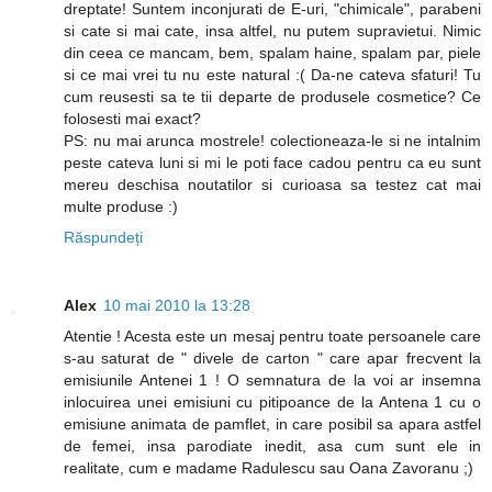
dreptate! Suntem inconjurati de E-uri, "chimicale", parabeni
si cate si mai cate, insa altfel, nu putem supravietui. Nimic
din ceea ce mancam, bem, spalam haine, spalam par, piele
si ce mai vrei tu nu este natural :( Da-ne cateva sfaturi! Tu
cum reusesti sa te tii departe de produsele cosmetice? Ce
folosesti mai exact?
PS: nu mai arunca mostrele! colectioneaza-le si ne intalnim
peste cateva luni si mi le poti face cadou pentru ca eu sunt
mereu deschisa noutatilor si curioasa sa testez cat mai
multe produse :)
Răspundeți
Alex
10 mai 2010 la 13:28
Atentie ! Acesta este un mesaj pentru toate persoanele care
s-au saturat de " divele de carton " care apar frecvent la
emisiunile Antenei 1 ! O semnatura de la voi ar insemna
inlocuirea unei emisiuni cu pitipoance de la Antena 1 cu o
emisiune animata de pamflet, in care posibil sa apara astfel
de femei, insa parodiate inedit, asa cum sunt ele in
realitate, cum e madame Radulescu sau Oana Zavoranu ;)