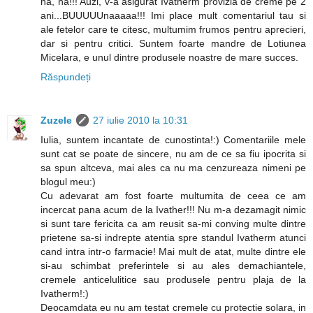
ha, ha!!! Auzi, v-a asigurat Ivatherm provizia de creme pe 2
ani...BUUUUUnaaaaa!!! Imi place mult comentariul tau si
ale fetelor care te citesc, multumim frumos pentru aprecieri,
dar si pentru critici. Suntem foarte mandre de Lotiunea
Micelara, e unul dintre produsele noastre de mare succes.
Răspundeți
Zuzele
27 iulie 2010 la 10:31
Iulia, suntem incantate de cunostinta!:) Comentariile mele
sunt cat se poate de sincere, nu am de ce sa fiu ipocrita si
sa spun altceva, mai ales ca nu ma cenzureaza nimeni pe
blogul meu:)
Cu adevarat am fost foarte multumita de ceea ce am
incercat pana acum de la Ivather!!! Nu m-a dezamagit nimic
si sunt tare fericita ca am reusit sa-mi conving multe dintre
prietene sa-si indrepte atentia spre standul Ivatherm atunci
cand intra intr-o farmacie! Mai mult de atat, multe dintre ele
si-au schimbat preferintele si au ales demachiantele,
cremele anticelulitice sau produsele pentru plaja de la
Ivatherm!:)
Deocamdata eu nu am testat cremele cu protectie solara, in