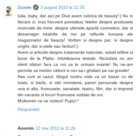
Zuzele
3 august 2010 la 12:25
Iulia, baby, dar aici pe Dive avem rubrica de beauty!:) Nu in
fiecare zi, insa frecvent povestesc fetelor despre produsele
incercate de mine, despre ultimele aparitii cosmetice, dar si
dezamagiri intalnite de noi pe rafturile luxoase ale
magazinelor de beauty! Vorbim si despre par, si despre
unghii, dar si piele sau farduri!:)
Avem si articole despre tratamente naturiste, solutii ieftine si
bune de la Plafar, intotdeauna testate. Niciodata nu am
oferit sfaturi fara ca noi sa le urmam inainte! Nu ne-am
permite sa mintim cititorii si nici sa-i ghidam pe cai gresite!
Asa cum ai vazut, blogul nostru este ca un bazar cu de
toate, si barfe, si stiri mondene, pareri personale despre
una si alta, frumusete, sanatate, teatru, film, dar si impresii
din vacante si locuri frumoase vizitate de noi.
Multumim ca ne vizitezi! Pupici:*
Răspundeți
Anonim
12 mai 2011 la 11:26