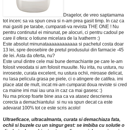
Dragelor, de vreo saptamama
tot incerc sa va spun ceva si n-am prea gasit timp. In caz ca
mai gasiti pe tarabe, cumparati-va revista THE ONE ! Nu
pentru continutul ei minunat, pe alocuri, ci pentru cadoul pe
care il ofera: o lotiune micelara de la Ivatherm :)
Este absolut minunataaaaaaaaaaaa si pachetul costa doar
13 lei, spre deosebire de pretul produsului din farmacie -45
de lei. Asta da oferta, nu?
Este unul dintre cele mai bune demachiante pe care le-am
folosit vreodata si am folosit muuulte. Nu irita, nu ustura, nu
inroseste, curata excelent, nu ustura ochii, miroase delicat,
nu lasa pelicula grasa pe piele, ci o atingere de catifea. imi
place atat de mult, incat mi-am cumparat doua reviste si cred
ca maine imi mai iau una in caz ca mai gasesc :)
Nu ma pricep foarte bine asa ca va atasez descrierea
corecta a demachiantului si nu va spun decat ca este
adevarat 100% tot ce este scris acolo!
Ultraeficace, ultracalmanta, curata si demachiaza fata,
ochii si buzele cu un singur gest: se imbiba cu solutie o