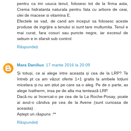
pentru ca imi usuca tenul, folosesc tot de la firma asta,
Crema hidratanta naturala pentru fata cu arbore de ceai,
ulei de macese si vitamina E.
Efectele se vad, de cand am inceput sa folosesc aceste
produse de ingrijire a tenului si sunt tare multumita. Tenul e
mai curat, fara cosuri sau puncte negre, iar excesul de
sebum e in sfarsit sub control.
Răspundeți
Mara Daniliuc
17 martie 2016 la 20:09
Și totuși, ce ai alege intre aceasta și cea de la LRP? Te
întreb pt ca am văzut oferte 1+1 gratis la ambele loțiuni
micelara și nu am știut pe care sa o aleg. Pe de o parte, as
alege Ivatherm, insa pe de alta ma tentează LRP.
Dacă.nu ai încercat-o pe cea de la La Roche-Posay, poate
ai avut-o cândva pe cea de la Avene (sunt curioasa de
aceasta) .
Aștept un.răspuns :**
Răspundeți