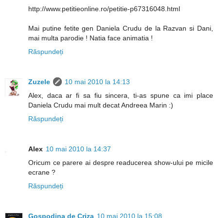
http://www.petitieonline.ro/petitie-p67316048.html
Mai putine fetite gen Daniela Crudu de la Razvan si Dani,
mai multa parodie ! Natia face animatia !
Răspundeți
Zuzele
10 mai 2010 la 14:13
Alex, daca ar fi sa fiu sincera, ti-as spune ca imi place
Daniela Crudu mai mult decat Andreea Marin :)
Răspundeți
Alex
10 mai 2010 la 14:37
Oricum ce parere ai despre readucerea show-ului pe micile
ecrane ?
Răspundeți
Gospodina de Criza
10 mai 2010 la 15:08