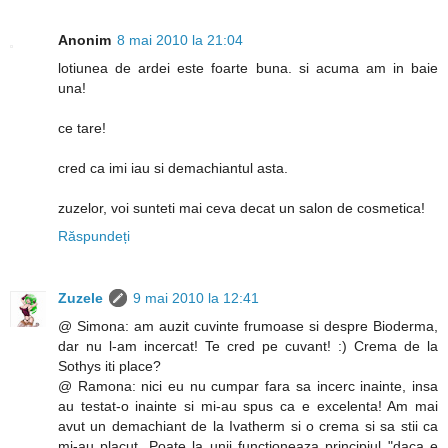
Anonim
8 mai 2010 la 21:04
lotiunea de ardei este foarte buna. si acuma am in baie
una!
ce tare!
cred ca imi iau si demachiantul asta.
zuzelor, voi sunteti mai ceva decat un salon de cosmetica!
Răspundeți
Zuzele
9 mai 2010 la 12:41
@ Simona: am auzit cuvinte frumoase si despre Bioderma,
dar nu l-am incercat! Te cred pe cuvant! :) Crema de la
Sothys iti place?
@ Ramona: nici eu nu cumpar fara sa incerc inainte, insa
au testat-o inainte si mi-au spus ca e excelenta! Am mai
avut un demachiant de la Ivatherm si o crema si sa stii ca
mi-au placut. Poate la unii functioneaza principiul "daca e