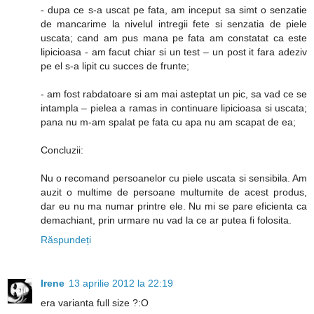
- dupa ce s-a uscat pe fata, am inceput sa simt o senzatie
de mancarime la nivelul intregii fete si senzatia de piele
uscata; cand am pus mana pe fata am constatat ca este
lipicioasa - am facut chiar si un test – un post it fara adeziv
pe el s-a lipit cu succes de frunte;
- am fost rabdatoare si am mai asteptat un pic, sa vad ce se
intampla – pielea a ramas in continuare lipicioasa si uscata;
pana nu m-am spalat pe fata cu apa nu am scapat de ea;
Concluzii:
Nu o recomand persoanelor cu piele uscata si sensibila. Am
auzit o multime de persoane multumite de acest produs,
dar eu nu ma numar printre ele. Nu mi se pare eficienta ca
demachiant, prin urmare nu vad la ce ar putea fi folosita.
Răspundeți
Irene
13 aprilie 2012 la 22:19
era varianta full size ?:O