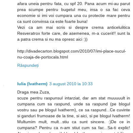
afara uneia pentru fata, cu spf 20. Pana acum mi-au parut
prea scumpe pentru bugetul meu, insa o sa fac ceva
economie si imi voi cumpara una cu protectie mare pentru
ca sunt convinsa ca este foarte buna!
Vezi ca am mai scris si despre crema anticelulitica
Resveratrox forte care, de asemenea, m-a cucerit!! sunt la
a patra crema si nu ma opresc aici :))
http://divadecarton.blogspot.com/2010/07/imi-place-sucul-
nu-coaja-de-portocala.html
Răspundeți
Iulia (Ivatherm)
3 august 2010 la 10:33
Draga mea Zuza,
scuze pentru raspunsul intarziat, dar am stat muuuuult in
cumpana cum sa raspund, unde sa raspund (pe blogul
vostru sau pe blogul Ivatherm), ce sa raspund...Ce cuvinte
si ganduri frumoase de la tine, si aici, si pe blogul Ivatherm!
Multumim mult, mult...stiu ca sunt sincere. :)De ce in
cumpana? Pentru ca n-am stiut cum sa fac...Sa-ti explic!