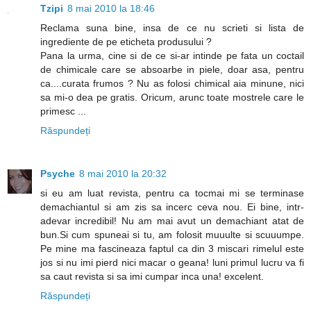
Tzipi
8 mai 2010 la 18:46
Reclama suna bine, insa de ce nu scrieti si lista de
ingrediente de pe eticheta produsului ?
Pana la urma, cine si de ce si-ar intinde pe fata un coctail
de chimicale care se absoarbe in piele, doar asa, pentru
ca....curata frumos ? Nu as folosi chimical aia minune, nici
sa mi-o dea pe gratis. Oricum, arunc toate mostrele care le
primesc ...
Răspundeți
Psyche
8 mai 2010 la 20:32
si eu am luat revista, pentru ca tocmai mi se terminase
demachiantul si am zis sa incerc ceva nou. Ei bine, intr-
adevar incredibil! Nu am mai avut un demachiant atat de
bun.Si cum spuneai si tu, am folosit muuulte si scuuumpe.
Pe mine ma fascineaza faptul ca din 3 miscari rimelul este
jos si nu imi pierd nici macar o geana! luni primul lucru va fi
sa caut revista si sa imi cumpar inca una! excelent.
Răspundeți