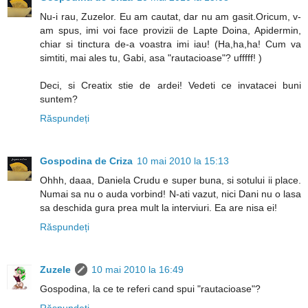
Nu-i rau, Zuzelor. Eu am cautat, dar nu am gasit.Oricum, v-
am spus, imi voi face provizii de Lapte Doina, Apidermin,
chiar si tinctura de-a voastra imi iau! (Ha,ha,ha! Cum va
simtiti, mai ales tu, Gabi, asa "rautacioase"? ufffff! )
Deci, si Creatix stie de ardei! Vedeti ce invatacei buni
suntem?
Răspundeți
Gospodina de Criza
10 mai 2010 la 15:13
Ohhh, daaa, Daniela Crudu e super buna, si sotului ii place.
Numai sa nu o auda vorbind! N-ati vazut, nici Dani nu o lasa
sa deschida gura prea mult la interviuri. Ea are nisa ei!
Răspundeți
Zuzele
10 mai 2010 la 16:49
Gospodina, la ce te referi cand spui "rautacioase"?
Răspundeți