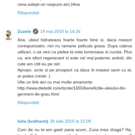
ceva.astept un raspuns aici:)Ana
Răspundeți
Zuzele
19 mai 2010 la 14:26
Ana, uleiul hidrateaza foarte foarte bine si, daca masezi
corespunzator, nici nu ramane pelicula grasa. Dupa cateva
utilizari, o sa vezi ca pielea ta este luminoasa si curata. Plus
ca, are efect regenerant si este cel mai puternic antirid, din
cate am citit eu pe net.
Apropo, scrie si pe prospect ca daca iti masezi sanii cu el,
ar putea creste :)
Uite un link aici cu mai multe amanunte:
http://www.dietetik.ro/articole/1655/beneficiile-uleiului-din-
germeni-de-grau.html
Răspundeți
Iulia (Ivatherm)
26 iulie 2010 la 23:08
Cum de nu te-am gasit pana acum, Zuza mea draga? Ha,