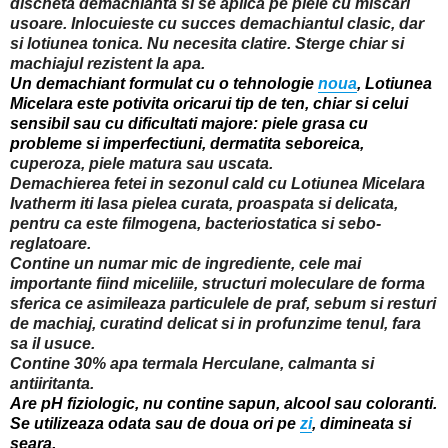
discheta demachianta si se aplica pe piele cu miscari
usoare. Inlocuieste cu succes demachiantul clasic, dar
si lotiunea tonica. Nu necesita clatire. Sterge chiar si
machiajul rezistent la apa.
Un demachiant formulat cu o tehnologie
noua
, Lotiunea
Micelara este potivita oricarui tip de ten, chiar si celui
sensibil sau cu dificultati majore: piele grasa cu
probleme si imperfectiuni, dermatita seboreica,
cuperoza, piele matura sau uscata.
Demachierea fetei in sezonul cald cu
Lotiunea Micelara
Ivatherm
iti lasa pielea curata, proaspata si delicata,
pentru ca este filmogena, bacteriostatica si sebo-
reglatoare.
Contine un numar mic de ingrediente, cele mai
importante fiind miceliile, structuri moleculare de forma
sferica ce asimileaza particulele de praf, sebum si resturi
de machiaj, curatind delicat si in profunzime tenul, fara
sa il usuce.
Contine 30% apa termala Herculane, calmanta si
antiiritanta.
Are pH fiziologic, nu contine sapun, alcool sau coloranti.
Se utilizeaza odata sau de doua ori pe
zi
, dimineata si
seara.