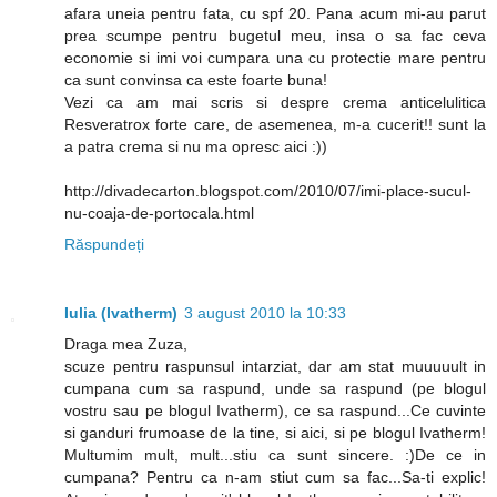
afara uneia pentru fata, cu spf 20. Pana acum mi-au parut
prea scumpe pentru bugetul meu, insa o sa fac ceva
economie si imi voi cumpara una cu protectie mare pentru
ca sunt convinsa ca este foarte buna!
Vezi ca am mai scris si despre crema anticelulitica
Resveratrox forte care, de asemenea, m-a cucerit!! sunt la
a patra crema si nu ma opresc aici :))
http://divadecarton.blogspot.com/2010/07/imi-place-sucul-
nu-coaja-de-portocala.html
Răspundeți
Iulia (Ivatherm)
3 august 2010 la 10:33
Draga mea Zuza,
scuze pentru raspunsul intarziat, dar am stat muuuuult in
cumpana cum sa raspund, unde sa raspund (pe blogul
vostru sau pe blogul Ivatherm), ce sa raspund...Ce cuvinte
si ganduri frumoase de la tine, si aici, si pe blogul Ivatherm!
Multumim mult, mult...stiu ca sunt sincere. :)De ce in
cumpana? Pentru ca n-am stiut cum sa fac...Sa-ti explic!