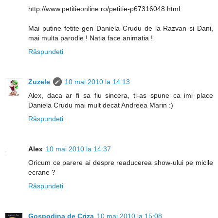
http://www.petitieonline.ro/petitie-p67316048.html
Mai putine fetite gen Daniela Crudu de la Razvan si Dani,
mai multa parodie ! Natia face animatia !
Răspundeți
Zuzele
10 mai 2010 la 14:13
Alex, daca ar fi sa fiu sincera, ti-as spune ca imi place
Daniela Crudu mai mult decat Andreea Marin :)
Răspundeți
Alex
10 mai 2010 la 14:37
Oricum ce parere ai despre readucerea show-ului pe micile
ecrane ?
Răspundeți
Gospodina de Criza
10 mai 2010 la 15:08