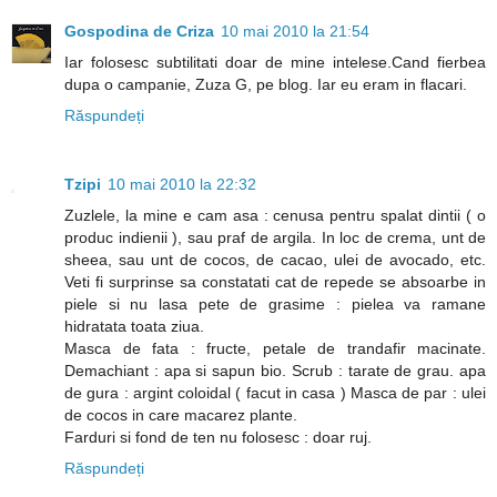
Gospodina de Criza
10 mai 2010 la 21:54
Iar folosesc subtilitati doar de mine intelese.Cand fierbea
dupa o campanie, Zuza G, pe blog. Iar eu eram in flacari.
Răspundeți
Tzipi
10 mai 2010 la 22:32
Zuzlele, la mine e cam asa : cenusa pentru spalat dintii ( o
produc indienii ), sau praf de argila. In loc de crema, unt de
sheea, sau unt de cocos, de cacao, ulei de avocado, etc.
Veti fi surprinse sa constatati cat de repede se absoarbe in
piele si nu lasa pete de grasime : pielea va ramane
hidratata toata ziua.
Masca de fata : fructe, petale de trandafir macinate.
Demachiant : apa si sapun bio. Scrub : tarate de grau. apa
de gura : argint coloidal ( facut in casa ) Masca de par : ulei
de cocos in care macarez plante.
Farduri si fond de ten nu folosesc : doar ruj.
Răspundeți