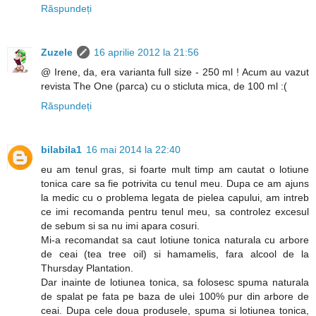
Răspundeți
Zuzele
16 aprilie 2012 la 21:56
@ Irene, da, era varianta full size - 250 ml ! Acum au vazut
revista The One (parca) cu o sticluta mica, de 100 ml :(
Răspundeți
bilabila1
16 mai 2014 la 22:40
eu am tenul gras, si foarte mult timp am cautat o lotiune
tonica care sa fie potrivita cu tenul meu. Dupa ce am ajuns
la medic cu o problema legata de pielea capului, am intreb
ce imi recomanda pentru tenul meu, sa controlez excesul
de sebum si sa nu imi apara cosuri.
Mi-a recomandat sa caut lotiune tonica naturala cu arbore
de ceai (tea tree oil) si hamamelis, fara alcool de la
Thursday Plantation.
Dar inainte de lotiunea tonica, sa folosesc spuma naturala
de spalat pe fata pe baza de ulei 100% pur din arbore de
ceai. Dupa cele doua produsele, spuma si lotiunea tonica,