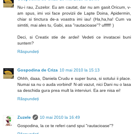
Nu-i rau, Zuzelor. Eu am cautat, dar nu am gasit.Oricum, v-
am spus, imi voi face provizii de Lapte Doina, Apidermin,
chiar si tinctura de-a voastra imi iau! (Ha,ha,ha! Cum va
simtiti, mai ales tu, Gabi, asa "rautacioase"? ufffff! )
Deci, si Creatix stie de ardei! Vedeti ce invatacei buni
suntem?
Răspundeți
Gospodina de Criza
10 mai 2010 la 15:13
Ohhh, daaa, Daniela Crudu e super buna, si sotului ii place.
Numai sa nu o auda vorbind! N-ati vazut, nici Dani nu o lasa
sa deschida gura prea mult la interviuri. Ea are nisa ei!
Răspundeți
Zuzele
10 mai 2010 la 16:49
Gospodina, la ce te referi cand spui "rautacioase"?
Răspundeți