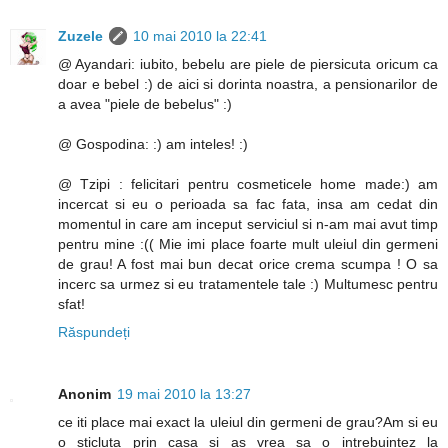
Zuzele
10 mai 2010 la 22:41
@ Ayandari: iubito, bebelu are piele de piersicuta oricum ca
doar e bebel :) de aici si dorinta noastra, a pensionarilor de
a avea "piele de bebelus" :)
@ Gospodina: :) am inteles! :)
@ Tzipi : felicitari pentru cosmeticele home made:) am
incercat si eu o perioada sa fac fata, insa am cedat din
momentul in care am inceput serviciul si n-am mai avut timp
pentru mine :(( Mie imi place foarte mult uleiul din germeni
de grau! A fost mai bun decat orice crema scumpa ! O sa
incerc sa urmez si eu tratamentele tale :) Multumesc pentru
sfat!
Răspundeți
Anonim
19 mai 2010 la 13:27
ce iti place mai exact la uleiul din germeni de grau?Am si eu
o sticluta prin casa si as vrea sa o intrebuintez la