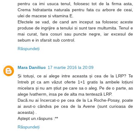
pentru ca imi usuca tenul, folosesc tot de la firma asta,
Crema hidratanta naturala pentru fata cu arbore de ceai,
ulei de macese si vitamina E.
Efectele se vad, de cand am inceput sa folosesc aceste
produse de ingrijire a tenului si sunt tare multumita. Tenul e
mai curat, fara cosuri sau puncte negre, iar excesul de
sebum e in sfarsit sub control.
Răspundeți
Mara Daniliuc
17 martie 2016 la 20:09
Și totuși, ce ai alege intre aceasta și cea de la LRP? Te
întreb pt ca am văzut oferte 1+1 gratis la ambele loțiuni
micelara și nu am știut pe care sa o aleg. Pe de o parte, as
alege Ivatherm, insa pe de alta ma tentează LRP.
Dacă.nu ai încercat-o pe cea de la La Roche-Posay, poate
ai avut-o cândva pe cea de la Avene (sunt curioasa de
aceasta) .
Aștept un.răspuns :**
Răspundeți