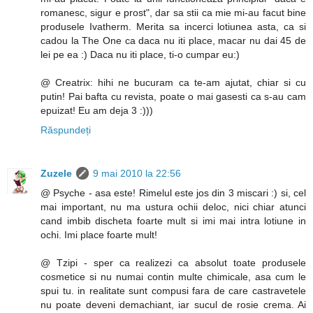
romanesc, sigur e prost", dar sa stii ca mie mi-au facut bine
produsele Ivatherm. Merita sa incerci lotiunea asta, ca si
cadou la The One ca daca nu iti place, macar nu dai 45 de
lei pe ea :) Daca nu iti place, ti-o cumpar eu:)
@ Creatrix: hihi ne bucuram ca te-am ajutat, chiar si cu
putin! Pai bafta cu revista, poate o mai gasesti ca s-au cam
epuizat! Eu am deja 3 :)))
Răspundeți
Zuzele
9 mai 2010 la 22:56
@ Psyche - asa este! Rimelul este jos din 3 miscari :) si, cel
mai important, nu ma ustura ochii deloc, nici chiar atunci
cand imbib discheta foarte mult si imi mai intra lotiune in
ochi. Imi place foarte mult!
@ Tzipi - sper ca realizezi ca absolut toate produsele
cosmetice si nu numai contin multe chimicale, asa cum le
spui tu. in realitate sunt compusi fara de care castravetele
nu poate deveni demachiant, iar sucul de rosie crema. Ai