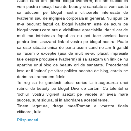
Atunci cand am 'pornit' blogul Ivatherm, noi am stabilit ca
vom pastra mesajul sau de beauty si sanatate si vom cauta
sa aducem pe blogul nostru cititoarele interesate de
Ivatherm sau de ingrijirea corporala in general. Nu spun ce
m-a bucurat faptul ca blogul Ivatherm este de acum pe
blogul vostru care are o vizibilitate apreciabila, dar si cat de
mult ma intristeaza faptul ca nu pot face acelasi lucru
pentru tine, asezand link-ul vostru pe blogul nostru. Poate
ca este situatia unica de pana acum cand ne-am fi gandit
sa facem o exceptie (asa de mult ne-au placut impresiile
tale despre produsele Ivatherm) si sa asezam un link ce nu
apartine unui blog de beauty ori de sanatate. Precedentul
insa ar fi 'ruinat' pe viitor politica noastra de blog, careia ne
dorim sa-i ramanem fidele.
Te rog sa te gandesti totusi serios la inaugurarea unei
rubrici de beauty pe blogul Diva de carton. Cu talentul si
'ochiul' vostru vigilent asezat pe vedete ar avea mare
succes, sunt sigura, si in abordarea acestei teme.
Tinem legatura, draga mea!Raman a voastra fidela
cititoare, Iulia
Răspundeți