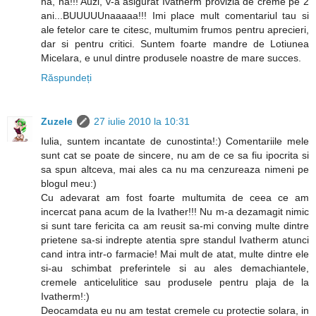
ha, ha!!! Auzi, v-a asigurat Ivatherm provizia de creme pe 2
ani...BUUUUUnaaaaa!!! Imi place mult comentariul tau si
ale fetelor care te citesc, multumim frumos pentru aprecieri,
dar si pentru critici. Suntem foarte mandre de Lotiunea
Micelara, e unul dintre produsele noastre de mare succes.
Răspundeți
Zuzele
27 iulie 2010 la 10:31
Iulia, suntem incantate de cunostinta!:) Comentariile mele
sunt cat se poate de sincere, nu am de ce sa fiu ipocrita si
sa spun altceva, mai ales ca nu ma cenzureaza nimeni pe
blogul meu:)
Cu adevarat am fost foarte multumita de ceea ce am
incercat pana acum de la Ivather!!! Nu m-a dezamagit nimic
si sunt tare fericita ca am reusit sa-mi conving multe dintre
prietene sa-si indrepte atentia spre standul Ivatherm atunci
cand intra intr-o farmacie! Mai mult de atat, multe dintre ele
si-au schimbat preferintele si au ales demachiantele,
cremele anticelulitice sau produsele pentru plaja de la
Ivatherm!:)
Deocamdata eu nu am testat cremele cu protectie solara, in