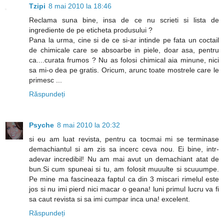
Tzipi
8 mai 2010 la 18:46
Reclama suna bine, insa de ce nu scrieti si lista de
ingrediente de pe eticheta produsului ?
Pana la urma, cine si de ce si-ar intinde pe fata un coctail
de chimicale care se absoarbe in piele, doar asa, pentru
ca....curata frumos ? Nu as folosi chimical aia minune, nici
sa mi-o dea pe gratis. Oricum, arunc toate mostrele care le
primesc ...
Răspundeți
Psyche
8 mai 2010 la 20:32
si eu am luat revista, pentru ca tocmai mi se terminase
demachiantul si am zis sa incerc ceva nou. Ei bine, intr-
adevar incredibil! Nu am mai avut un demachiant atat de
bun.Si cum spuneai si tu, am folosit muuulte si scuuumpe.
Pe mine ma fascineaza faptul ca din 3 miscari rimelul este
jos si nu imi pierd nici macar o geana! luni primul lucru va fi
sa caut revista si sa imi cumpar inca una! excelent.
Răspundeți