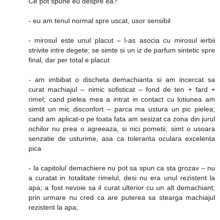
Ce pot spune eu despre ea?
- eu am tenul normal spre uscat, usor sensibil
- mirosul este unul placut – l-as asocia cu mirosul ierbii
strivite intre degete; se simte si un iz de parfum sintetic spre
final, dar per total e placut
- am imbibat o discheta demachianta si am incercat sa
curat machiajul – nimic sofisticat – fond de ten + fard +
rimel; cand pielea mea a intrat in contact cu lotiunea am
simtit un mic disconfort – parca ma ustura un pic pielea;
cand am aplicat-o pe toata fata am sesizat ca zona din jurul
ochilor nu prea o agreeaza, si nici pometii; simt o usoara
senzatie de usturime, asa ca toleranta oculara excelenta
pica
- la capitolul demachiere nu pot sa spun ca sta grozav – nu
a curatat in totalitate rimelul, desi nu era unul rezistent la
apa; a fost nevoie sa il curat ulterior cu un alt demachiant;
prin urmare nu cred ca are puterea sa stearga machiajul
rezistent la apa;