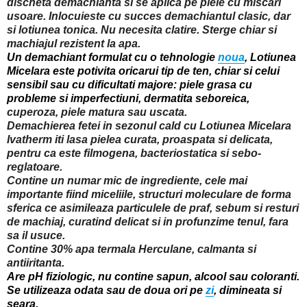
discheta demachianta si se aplica pe piele cu miscari
usoare. Inlocuieste cu succes demachiantul clasic, dar
si lotiunea tonica. Nu necesita clatire. Sterge chiar si
machiajul rezistent la apa.
Un demachiant formulat cu o tehnologie
noua
, Lotiunea
Micelara este potivita oricarui tip de ten, chiar si celui
sensibil sau cu dificultati majore: piele grasa cu
probleme si imperfectiuni, dermatita seboreica,
cuperoza, piele matura sau uscata.
Demachierea fetei in sezonul cald cu
Lotiunea Micelara
Ivatherm
iti lasa pielea curata, proaspata si delicata,
pentru ca este filmogena, bacteriostatica si sebo-
reglatoare.
Contine un numar mic de ingrediente, cele mai
importante fiind miceliile, structuri moleculare de forma
sferica ce asimileaza particulele de praf, sebum si resturi
de machiaj, curatind delicat si in profunzime tenul, fara
sa il usuce.
Contine 30% apa termala Herculane, calmanta si
antiiritanta.
Are pH fiziologic, nu contine sapun, alcool sau coloranti.
Se utilizeaza odata sau de doua ori pe
zi
, dimineata si
seara.