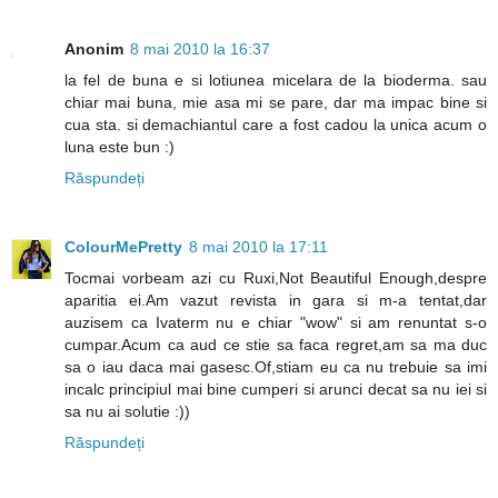
Anonim
8 mai 2010 la 16:37
la fel de buna e si lotiunea micelara de la bioderma. sau
chiar mai buna, mie asa mi se pare, dar ma impac bine si
cua sta. si demachiantul care a fost cadou la unica acum o
luna este bun :)
Răspundeți
ColourMePretty
8 mai 2010 la 17:11
Tocmai vorbeam azi cu Ruxi,Not Beautiful Enough,despre
aparitia ei.Am vazut revista in gara si m-a tentat,dar
auzisem ca Ivaterm nu e chiar "wow" si am renuntat s-o
cumpar.Acum ca aud ce stie sa faca regret,am sa ma duc
sa o iau daca mai gasesc.Of,stiam eu ca nu trebuie sa imi
incalc principiul mai bine cumperi si arunci decat sa nu iei si
sa nu ai solutie :))
Răspundeți