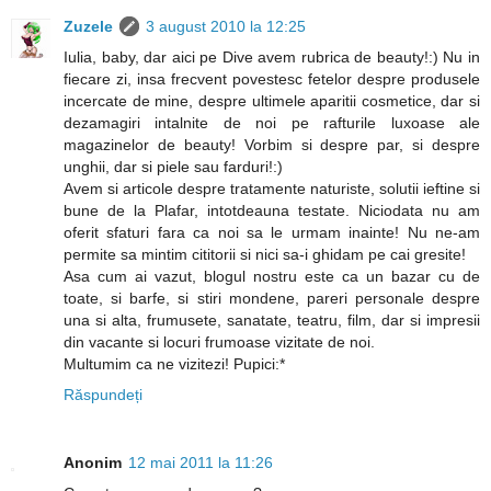
Zuzele
3 august 2010 la 12:25
Iulia, baby, dar aici pe Dive avem rubrica de beauty!:) Nu in
fiecare zi, insa frecvent povestesc fetelor despre produsele
incercate de mine, despre ultimele aparitii cosmetice, dar si
dezamagiri intalnite de noi pe rafturile luxoase ale
magazinelor de beauty! Vorbim si despre par, si despre
unghii, dar si piele sau farduri!:)
Avem si articole despre tratamente naturiste, solutii ieftine si
bune de la Plafar, intotdeauna testate. Niciodata nu am
oferit sfaturi fara ca noi sa le urmam inainte! Nu ne-am
permite sa mintim cititorii si nici sa-i ghidam pe cai gresite!
Asa cum ai vazut, blogul nostru este ca un bazar cu de
toate, si barfe, si stiri mondene, pareri personale despre
una si alta, frumusete, sanatate, teatru, film, dar si impresii
din vacante si locuri frumoase vizitate de noi.
Multumim ca ne vizitezi! Pupici:*
Răspundeți
Anonim
12 mai 2011 la 11:26