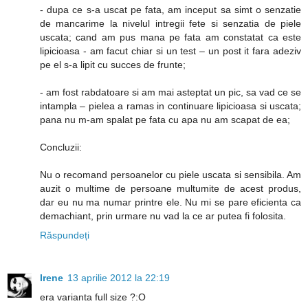
- dupa ce s-a uscat pe fata, am inceput sa simt o senzatie
de mancarime la nivelul intregii fete si senzatia de piele
uscata; cand am pus mana pe fata am constatat ca este
lipicioasa - am facut chiar si un test – un post it fara adeziv
pe el s-a lipit cu succes de frunte;
- am fost rabdatoare si am mai asteptat un pic, sa vad ce se
intampla – pielea a ramas in continuare lipicioasa si uscata;
pana nu m-am spalat pe fata cu apa nu am scapat de ea;
Concluzii:
Nu o recomand persoanelor cu piele uscata si sensibila. Am
auzit o multime de persoane multumite de acest produs,
dar eu nu ma numar printre ele. Nu mi se pare eficienta ca
demachiant, prin urmare nu vad la ce ar putea fi folosita.
Răspundeți
Irene
13 aprilie 2012 la 22:19
era varianta full size ?:O