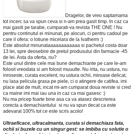
Dragelor, de vreo saptamama
tot incerc sa va spun ceva si n-am prea gasit timp. In caz ca
mai gasiti pe tarabe, cumparati-va revista THE ONE ! Nu
pentru continutul ei minunat, pe alocuri, ci pentru cadoul pe
care il ofera: o lotiune micelara de la Ivatherm :)
Este absolut minunataaaaaaaaaaaa si pachetul costa doar
13 lei, spre deosebire de pretul produsului din farmacie -45
de lei. Asta da oferta, nu?
Este unul dintre cele mai bune demachiante pe care le-am
folosit vreodata si am folosit muuulte. Nu irita, nu ustura, nu
inroseste, curata excelent, nu ustura ochii, miroase delicat,
nu lasa pelicula grasa pe piele, ci o atingere de catifea. imi
place atat de mult, incat mi-am cumparat doua reviste si cred
ca maine imi mai iau una in caz ca mai gasesc :)
Nu ma pricep foarte bine asa ca va atasez descrierea
corecta a demachiantului si nu va spun decat ca este
adevarat 100% tot ce este scris acolo!
Ultraeficace, ultracalmanta, curata si demachiaza fata,
ochii si buzele cu un singur gest: se imbiba cu solutie o