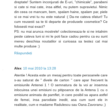
dreptate! Suntem inconjurati de E-uri, "chimicale", parabeni
si cate si mai cate, insa altfel, nu putem supravietui. Nimic
din ceea ce mancam, bem, spalam haine, spalam par, piele
si ce mai vrei tu nu este natural :( Da-ne cateva sfaturi! Tu
cum reusesti sa te tii departe de produsele cosmetice? Ce
folosesti mai exact?
PS: nu mai arunca mostrele! colectioneaza-le si ne intalnim
peste cateva luni si mi le poti face cadou pentru ca eu sunt
mereu deschisa noutatilor si curioasa sa testez cat mai
multe produse :)
Răspundeți
Alex
10 mai 2010 la 13:28
Atentie ! Acesta este un mesaj pentru toate persoanele care
s-au saturat de " divele de carton " care apar frecvent la
emisiunile Antenei 1 ! O semnatura de la voi ar insemna
inlocuirea unei emisiuni cu pitipoance de la Antena 1 cu o
emisiune animata de pamflet, in care posibil sa apara astfel
de femei, insa parodiate inedit, asa cum sunt ele in
realitate, cum e madame Radulescu sau Oana Zavoranu ;)