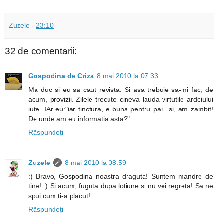
Zuzele
-
23:10
32 de comentarii:
Gospodina de Criza
8 mai 2010 la 07:33
Ma duc si eu sa caut revista. Si asa trebuie sa-mi fac, de
acum, provizii. Zilele trecute cineva lauda virtutile ardeiului
iute. IAr eu:"iar tinctura, e buna pentru par...si, am zambit!
De unde am eu informatia asta?"
Răspundeți
Zuzele
8 mai 2010 la 08:59
:) Bravo, Gospodina noastra draguta! Suntem mandre de
tine! :) Si acum, fuguta dupa lotiune si nu vei regreta! Sa ne
spui cum ti-a placut!
Răspundeți