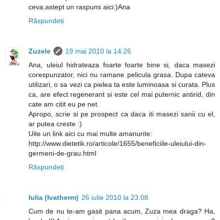
ceva.astept un raspuns aici:)Ana
Răspundeți
Zuzele
19 mai 2010 la 14:26
Ana, uleiul hidrateaza foarte foarte bine si, daca masezi
corespunzator, nici nu ramane pelicula grasa. Dupa cateva
utilizari, o sa vezi ca pielea ta este luminoasa si curata. Plus
ca, are efect regenerant si este cel mai puternic antirid, din
cate am citit eu pe net.
Apropo, scrie si pe prospect ca daca iti masezi sanii cu el,
ar putea creste :)
Uite un link aici cu mai multe amanunte:
http://www.dietetik.ro/articole/1655/beneficiile-uleiului-din-
germeni-de-grau.html
Răspundeți
Iulia (Ivatherm)
26 iulie 2010 la 23:08
Cum de nu te-am gasit pana acum, Zuza mea draga? Ha,