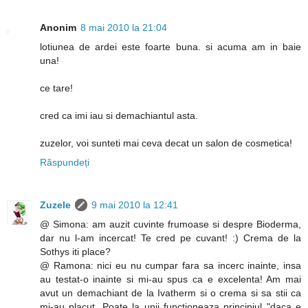
Anonim
8 mai 2010 la 21:04
lotiunea de ardei este foarte buna. si acuma am in baie
una!
ce tare!
cred ca imi iau si demachiantul asta.
zuzelor, voi sunteti mai ceva decat un salon de cosmetica!
Răspundeți
Zuzele
9 mai 2010 la 12:41
@ Simona: am auzit cuvinte frumoase si despre Bioderma,
dar nu l-am incercat! Te cred pe cuvant! :) Crema de la
Sothys iti place?
@ Ramona: nici eu nu cumpar fara sa incerc inainte, insa
au testat-o inainte si mi-au spus ca e excelenta! Am mai
avut un demachiant de la Ivatherm si o crema si sa stii ca
mi-au placut. Poate la unii functioneaza principiul "daca e