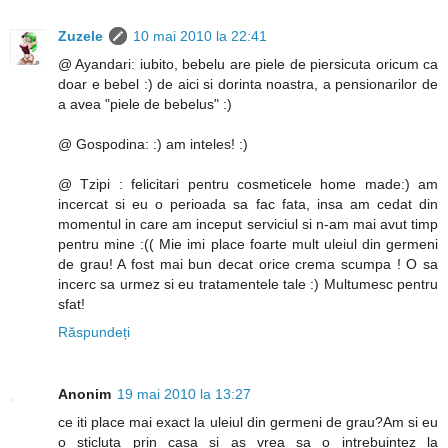
Zuzele
10 mai 2010 la 22:41
@ Ayandari: iubito, bebelu are piele de piersicuta oricum ca
doar e bebel :) de aici si dorinta noastra, a pensionarilor de
a avea "piele de bebelus" :)
@ Gospodina: :) am inteles! :)
@ Tzipi : felicitari pentru cosmeticele home made:) am
incercat si eu o perioada sa fac fata, insa am cedat din
momentul in care am inceput serviciul si n-am mai avut timp
pentru mine :(( Mie imi place foarte mult uleiul din germeni
de grau! A fost mai bun decat orice crema scumpa ! O sa
incerc sa urmez si eu tratamentele tale :) Multumesc pentru
sfat!
Răspundeți
Anonim
19 mai 2010 la 13:27
ce iti place mai exact la uleiul din germeni de grau?Am si eu
o sticluta prin casa si as vrea sa o intrebuintez la