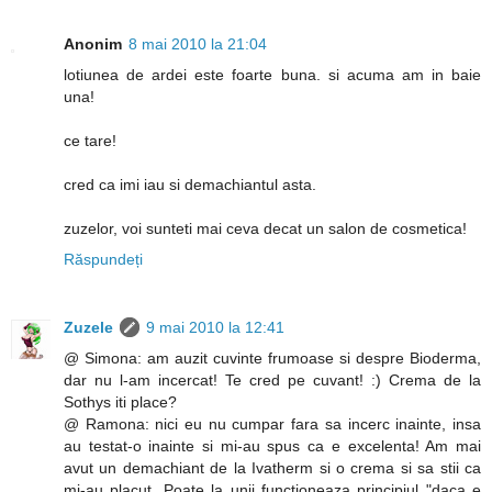
Anonim
8 mai 2010 la 21:04
lotiunea de ardei este foarte buna. si acuma am in baie
una!
ce tare!
cred ca imi iau si demachiantul asta.
zuzelor, voi sunteti mai ceva decat un salon de cosmetica!
Răspundeți
Zuzele
9 mai 2010 la 12:41
@ Simona: am auzit cuvinte frumoase si despre Bioderma,
dar nu l-am incercat! Te cred pe cuvant! :) Crema de la
Sothys iti place?
@ Ramona: nici eu nu cumpar fara sa incerc inainte, insa
au testat-o inainte si mi-au spus ca e excelenta! Am mai
avut un demachiant de la Ivatherm si o crema si sa stii ca
mi-au placut. Poate la unii functioneaza principiul "daca e