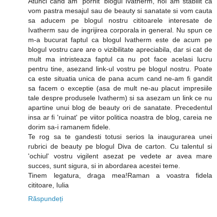
Atunci cand am 'pornit' blogul Ivatherm, noi am stabilit ca
vom pastra mesajul sau de beauty si sanatate si vom cauta
sa aducem pe blogul nostru cititoarele interesate de
Ivatherm sau de ingrijirea corporala in general. Nu spun ce
m-a bucurat faptul ca blogul Ivatherm este de acum pe
blogul vostru care are o vizibilitate apreciabila, dar si cat de
mult ma intristeaza faptul ca nu pot face acelasi lucru
pentru tine, asezand link-ul vostru pe blogul nostru. Poate
ca este situatia unica de pana acum cand ne-am fi gandit
sa facem o exceptie (asa de mult ne-au placut impresiile
tale despre produsele Ivatherm) si sa asezam un link ce nu
apartine unui blog de beauty ori de sanatate. Precedentul
insa ar fi 'ruinat' pe viitor politica noastra de blog, careia ne
dorim sa-i ramanem fidele.
Te rog sa te gandesti totusi serios la inaugurarea unei
rubrici de beauty pe blogul Diva de carton. Cu talentul si
'ochiul' vostru vigilent asezat pe vedete ar avea mare
succes, sunt sigura, si in abordarea acestei teme.
Tinem legatura, draga mea!Raman a voastra fidela
cititoare, Iulia
Răspundeți