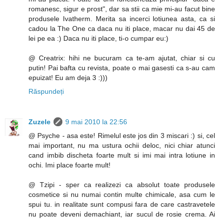
romanesc, sigur e prost", dar sa stii ca mie mi-au facut bine
produsele Ivatherm. Merita sa incerci lotiunea asta, ca si
cadou la The One ca daca nu iti place, macar nu dai 45 de
lei pe ea :) Daca nu iti place, ti-o cumpar eu:)
@ Creatrix: hihi ne bucuram ca te-am ajutat, chiar si cu
putin! Pai bafta cu revista, poate o mai gasesti ca s-au cam
epuizat! Eu am deja 3 :)))
Răspundeți
Zuzele
9 mai 2010 la 22:56
@ Psyche - asa este! Rimelul este jos din 3 miscari :) si, cel
mai important, nu ma ustura ochii deloc, nici chiar atunci
cand imbib discheta foarte mult si imi mai intra lotiune in
ochi. Imi place foarte mult!
@ Tzipi - sper ca realizezi ca absolut toate produsele
cosmetice si nu numai contin multe chimicale, asa cum le
spui tu. in realitate sunt compusi fara de care castravetele
nu poate deveni demachiant, iar sucul de rosie crema. Ai