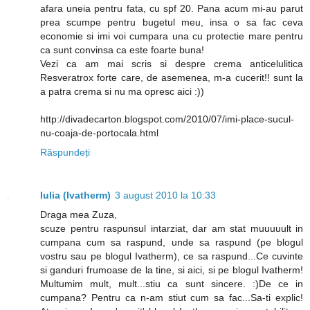
afara uneia pentru fata, cu spf 20. Pana acum mi-au parut
prea scumpe pentru bugetul meu, insa o sa fac ceva
economie si imi voi cumpara una cu protectie mare pentru
ca sunt convinsa ca este foarte buna!
Vezi ca am mai scris si despre crema anticelulitica
Resveratrox forte care, de asemenea, m-a cucerit!! sunt la
a patra crema si nu ma opresc aici :))
http://divadecarton.blogspot.com/2010/07/imi-place-sucul-
nu-coaja-de-portocala.html
Răspundeți
Iulia (Ivatherm)
3 august 2010 la 10:33
Draga mea Zuza,
scuze pentru raspunsul intarziat, dar am stat muuuuult in
cumpana cum sa raspund, unde sa raspund (pe blogul
vostru sau pe blogul Ivatherm), ce sa raspund...Ce cuvinte
si ganduri frumoase de la tine, si aici, si pe blogul Ivatherm!
Multumim mult, mult...stiu ca sunt sincere. :)De ce in
cumpana? Pentru ca n-am stiut cum sa fac...Sa-ti explic!