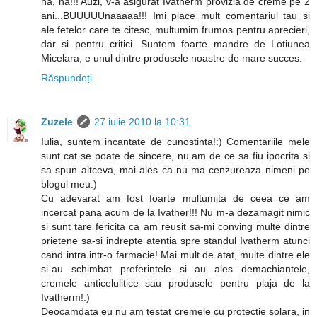
ha, ha!!! Auzi, v-a asigurat Ivatherm provizia de creme pe 2
ani...BUUUUUnaaaaa!!! Imi place mult comentariul tau si
ale fetelor care te citesc, multumim frumos pentru aprecieri,
dar si pentru critici. Suntem foarte mandre de Lotiunea
Micelara, e unul dintre produsele noastre de mare succes.
Răspundeți
Zuzele
27 iulie 2010 la 10:31
Iulia, suntem incantate de cunostinta!:) Comentariile mele
sunt cat se poate de sincere, nu am de ce sa fiu ipocrita si
sa spun altceva, mai ales ca nu ma cenzureaza nimeni pe
blogul meu:)
Cu adevarat am fost foarte multumita de ceea ce am
incercat pana acum de la Ivather!!! Nu m-a dezamagit nimic
si sunt tare fericita ca am reusit sa-mi conving multe dintre
prietene sa-si indrepte atentia spre standul Ivatherm atunci
cand intra intr-o farmacie! Mai mult de atat, multe dintre ele
si-au schimbat preferintele si au ales demachiantele,
cremele anticelulitice sau produsele pentru plaja de la
Ivatherm!:)
Deocamdata eu nu am testat cremele cu protectie solara, in