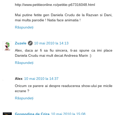
http://www.petitieonline.ro/petitie-p67316048.html
Mai putine fetite gen Daniela Crudu de la Razvan si Dani,
mai multa parodie ! Natia face animatia !
Răspundeți
Zuzele
10 mai 2010 la 14:13
Alex, daca ar fi sa fiu sincera, ti-as spune ca imi place
Daniela Crudu mai mult decat Andreea Marin :)
Răspundeți
Alex
10 mai 2010 la 14:37
Oricum ce parere ai despre readucerea show-ului pe micile
ecrane ?
Răspundeți
Gospodina de Criza
10 mai 2010 la 15:08