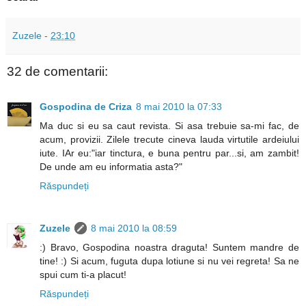
Zuzele
-
23:10
32 de comentarii:
Gospodina de Criza
8 mai 2010 la 07:33
Ma duc si eu sa caut revista. Si asa trebuie sa-mi fac, de
acum, provizii. Zilele trecute cineva lauda virtutile ardeiului
iute. IAr eu:"iar tinctura, e buna pentru par...si, am zambit!
De unde am eu informatia asta?"
Răspundeți
Zuzele
8 mai 2010 la 08:59
:) Bravo, Gospodina noastra draguta! Suntem mandre de
tine! :) Si acum, fuguta dupa lotiune si nu vei regreta! Sa ne
spui cum ti-a placut!
Răspundeți