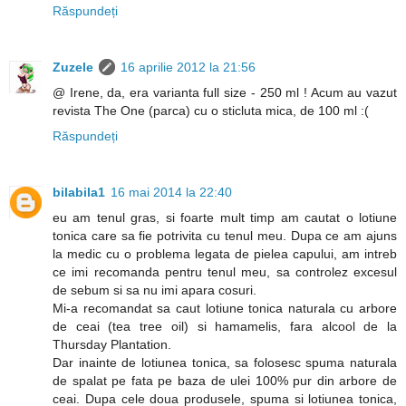
Răspundeți
Zuzele
16 aprilie 2012 la 21:56
@ Irene, da, era varianta full size - 250 ml ! Acum au vazut
revista The One (parca) cu o sticluta mica, de 100 ml :(
Răspundeți
bilabila1
16 mai 2014 la 22:40
eu am tenul gras, si foarte mult timp am cautat o lotiune
tonica care sa fie potrivita cu tenul meu. Dupa ce am ajuns
la medic cu o problema legata de pielea capului, am intreb
ce imi recomanda pentru tenul meu, sa controlez excesul
de sebum si sa nu imi apara cosuri.
Mi-a recomandat sa caut lotiune tonica naturala cu arbore
de ceai (tea tree oil) si hamamelis, fara alcool de la
Thursday Plantation.
Dar inainte de lotiunea tonica, sa folosesc spuma naturala
de spalat pe fata pe baza de ulei 100% pur din arbore de
ceai. Dupa cele doua produsele, spuma si lotiunea tonica,