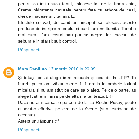
pentru ca imi usuca tenul, folosesc tot de la firma asta,
Crema hidratanta naturala pentru fata cu arbore de ceai,
ulei de macese si vitamina E.
Efectele se vad, de cand am inceput sa folosesc aceste
produse de ingrijire a tenului si sunt tare multumita. Tenul e
mai curat, fara cosuri sau puncte negre, iar excesul de
sebum e in sfarsit sub control.
Răspundeți
Mara Daniliuc
17 martie 2016 la 20:09
Și totuși, ce ai alege intre aceasta și cea de la LRP? Te
întreb pt ca am văzut oferte 1+1 gratis la ambele loțiuni
micelara și nu am știut pe care sa o aleg. Pe de o parte, as
alege Ivatherm, insa pe de alta ma tentează LRP.
Dacă.nu ai încercat-o pe cea de la La Roche-Posay, poate
ai avut-o cândva pe cea de la Avene (sunt curioasa de
aceasta) .
Aștept un.răspuns :**
Răspundeți