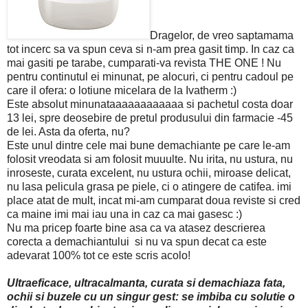
Dragelor, de vreo saptamama
tot incerc sa va spun ceva si n-am prea gasit timp. In caz ca
mai gasiti pe tarabe, cumparati-va revista THE ONE ! Nu
pentru continutul ei minunat, pe alocuri, ci pentru cadoul pe
care il ofera: o lotiune micelara de la Ivatherm :)
Este absolut minunataaaaaaaaaaaa si pachetul costa doar
13 lei, spre deosebire de pretul produsului din farmacie -45
de lei. Asta da oferta, nu?
Este unul dintre cele mai bune demachiante pe care le-am
folosit vreodata si am folosit muuulte. Nu irita, nu ustura, nu
inroseste, curata excelent, nu ustura ochii, miroase delicat,
nu lasa pelicula grasa pe piele, ci o atingere de catifea. imi
place atat de mult, incat mi-am cumparat doua reviste si cred
ca maine imi mai iau una in caz ca mai gasesc :)
Nu ma pricep foarte bine asa ca va atasez descrierea
corecta a demachiantului si nu va spun decat ca este
adevarat 100% tot ce este scris acolo!
Ultraeficace, ultracalmanta, curata si demachiaza fata,
ochii si buzele cu un singur gest: se imbiba cu solutie o