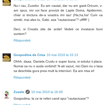
Nu-i rau, Zuzelor. Eu am cautat, dar nu am gasit.Oricum, v-
am spus, imi voi face provizii de Lapte Doina, Apidermin,
chiar si tinctura de-a voastra imi iau! (Ha,ha,ha! Cum va
simtiti, mai ales tu, Gabi, asa "rautacioase"? ufffff! )
Deci, si Creatix stie de ardei! Vedeti ce invatacei buni
suntem?
Răspundeți
Gospodina de Criza
10 mai 2010 la 15:13
Ohhh, daaa, Daniela Crudu e super buna, si sotului ii place.
Numai sa nu o auda vorbind! N-ati vazut, nici Dani nu o lasa
sa deschida gura prea mult la interviuri. Ea are nisa ei!
Răspundeți
Zuzele
10 mai 2010 la 16:49
Gospodina, la ce te referi cand spui "rautacioase"?
Răspundeți