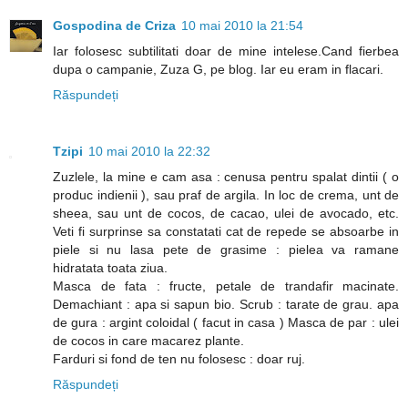
Gospodina de Criza
10 mai 2010 la 21:54
Iar folosesc subtilitati doar de mine intelese.Cand fierbea
dupa o campanie, Zuza G, pe blog. Iar eu eram in flacari.
Răspundeți
Tzipi
10 mai 2010 la 22:32
Zuzlele, la mine e cam asa : cenusa pentru spalat dintii ( o
produc indienii ), sau praf de argila. In loc de crema, unt de
sheea, sau unt de cocos, de cacao, ulei de avocado, etc.
Veti fi surprinse sa constatati cat de repede se absoarbe in
piele si nu lasa pete de grasime : pielea va ramane
hidratata toata ziua.
Masca de fata : fructe, petale de trandafir macinate.
Demachiant : apa si sapun bio. Scrub : tarate de grau. apa
de gura : argint coloidal ( facut in casa ) Masca de par : ulei
de cocos in care macarez plante.
Farduri si fond de ten nu folosesc : doar ruj.
Răspundeți