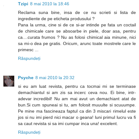
Tzipi
8 mai 2010 la 18:46
Reclama suna bine, insa de ce nu scrieti si lista de
ingrediente de pe eticheta produsului ?
Pana la urma, cine si de ce si-ar intinde pe fata un coctail
de chimicale care se absoarbe in piele, doar asa, pentru
ca....curata frumos ? Nu as folosi chimical aia minune, nici
sa mi-o dea pe gratis. Oricum, arunc toate mostrele care le
primesc ...
Răspundeți
Psyche
8 mai 2010 la 20:32
si eu am luat revista, pentru ca tocmai mi se terminase
demachiantul si am zis sa incerc ceva nou. Ei bine, intr-
adevar incredibil! Nu am mai avut un demachiant atat de
bun.Si cum spuneai si tu, am folosit muuulte si scuuumpe.
Pe mine ma fascineaza faptul ca din 3 miscari rimelul este
jos si nu imi pierd nici macar o geana! luni primul lucru va fi
sa caut revista si sa imi cumpar inca una! excelent.
Răspundeți