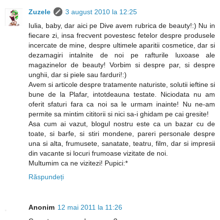
Zuzele
3 august 2010 la 12:25
Iulia, baby, dar aici pe Dive avem rubrica de beauty!:) Nu in
fiecare zi, insa frecvent povestesc fetelor despre produsele
incercate de mine, despre ultimele aparitii cosmetice, dar si
dezamagiri intalnite de noi pe rafturile luxoase ale
magazinelor de beauty! Vorbim si despre par, si despre
unghii, dar si piele sau farduri!:)
Avem si articole despre tratamente naturiste, solutii ieftine si
bune de la Plafar, intotdeauna testate. Niciodata nu am
oferit sfaturi fara ca noi sa le urmam inainte! Nu ne-am
permite sa mintim cititorii si nici sa-i ghidam pe cai gresite!
Asa cum ai vazut, blogul nostru este ca un bazar cu de
toate, si barfe, si stiri mondene, pareri personale despre
una si alta, frumusete, sanatate, teatru, film, dar si impresii
din vacante si locuri frumoase vizitate de noi.
Multumim ca ne vizitezi! Pupici:*
Răspundeți
Anonim
12 mai 2011 la 11:26