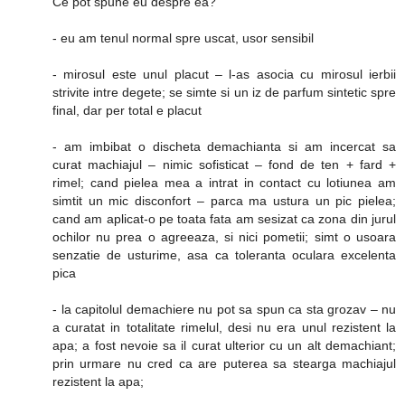
Ce pot spune eu despre ea?
- eu am tenul normal spre uscat, usor sensibil
- mirosul este unul placut – l-as asocia cu mirosul ierbii
strivite intre degete; se simte si un iz de parfum sintetic spre
final, dar per total e placut
- am imbibat o discheta demachianta si am incercat sa
curat machiajul – nimic sofisticat – fond de ten + fard +
rimel; cand pielea mea a intrat in contact cu lotiunea am
simtit un mic disconfort – parca ma ustura un pic pielea;
cand am aplicat-o pe toata fata am sesizat ca zona din jurul
ochilor nu prea o agreeaza, si nici pometii; simt o usoara
senzatie de usturime, asa ca toleranta oculara excelenta
pica
- la capitolul demachiere nu pot sa spun ca sta grozav – nu
a curatat in totalitate rimelul, desi nu era unul rezistent la
apa; a fost nevoie sa il curat ulterior cu un alt demachiant;
prin urmare nu cred ca are puterea sa stearga machiajul
rezistent la apa;