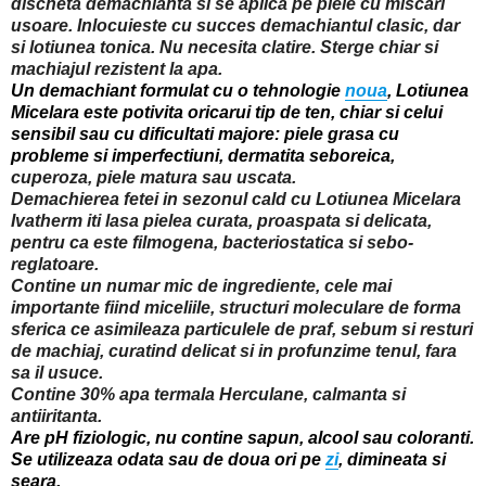
discheta demachianta si se aplica pe piele cu miscari
usoare. Inlocuieste cu succes demachiantul clasic, dar
si lotiunea tonica. Nu necesita clatire. Sterge chiar si
machiajul rezistent la apa.
Un demachiant formulat cu o tehnologie
noua
, Lotiunea
Micelara este potivita oricarui tip de ten, chiar si celui
sensibil sau cu dificultati majore: piele grasa cu
probleme si imperfectiuni, dermatita seboreica,
cuperoza, piele matura sau uscata.
Demachierea fetei in sezonul cald cu
Lotiunea Micelara
Ivatherm
iti lasa pielea curata, proaspata si delicata,
pentru ca este filmogena, bacteriostatica si sebo-
reglatoare.
Contine un numar mic de ingrediente, cele mai
importante fiind miceliile, structuri moleculare de forma
sferica ce asimileaza particulele de praf, sebum si resturi
de machiaj, curatind delicat si in profunzime tenul, fara
sa il usuce.
Contine 30% apa termala Herculane, calmanta si
antiiritanta.
Are pH fiziologic, nu contine sapun, alcool sau coloranti.
Se utilizeaza odata sau de doua ori pe
zi
, dimineata si
seara.