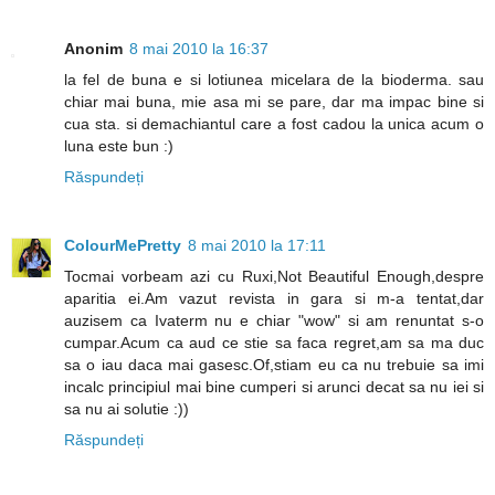
Anonim
8 mai 2010 la 16:37
la fel de buna e si lotiunea micelara de la bioderma. sau
chiar mai buna, mie asa mi se pare, dar ma impac bine si
cua sta. si demachiantul care a fost cadou la unica acum o
luna este bun :)
Răspundeți
ColourMePretty
8 mai 2010 la 17:11
Tocmai vorbeam azi cu Ruxi,Not Beautiful Enough,despre
aparitia ei.Am vazut revista in gara si m-a tentat,dar
auzisem ca Ivaterm nu e chiar "wow" si am renuntat s-o
cumpar.Acum ca aud ce stie sa faca regret,am sa ma duc
sa o iau daca mai gasesc.Of,stiam eu ca nu trebuie sa imi
incalc principiul mai bine cumperi si arunci decat sa nu iei si
sa nu ai solutie :))
Răspundeți