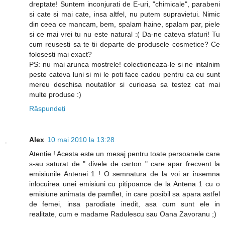
dreptate! Suntem inconjurati de E-uri, "chimicale", parabeni
si cate si mai cate, insa altfel, nu putem supravietui. Nimic
din ceea ce mancam, bem, spalam haine, spalam par, piele
si ce mai vrei tu nu este natural :( Da-ne cateva sfaturi! Tu
cum reusesti sa te tii departe de produsele cosmetice? Ce
folosesti mai exact?
PS: nu mai arunca mostrele! colectioneaza-le si ne intalnim
peste cateva luni si mi le poti face cadou pentru ca eu sunt
mereu deschisa noutatilor si curioasa sa testez cat mai
multe produse :)
Răspundeți
Alex
10 mai 2010 la 13:28
Atentie ! Acesta este un mesaj pentru toate persoanele care
s-au saturat de " divele de carton " care apar frecvent la
emisiunile Antenei 1 ! O semnatura de la voi ar insemna
inlocuirea unei emisiuni cu pitipoance de la Antena 1 cu o
emisiune animata de pamflet, in care posibil sa apara astfel
de femei, insa parodiate inedit, asa cum sunt ele in
realitate, cum e madame Radulescu sau Oana Zavoranu ;)