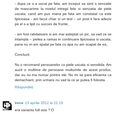
- dupa ce s-a uscat pe fata, am inceput sa simt o senzatie
de mancarime la nivelul intregii fete si senzatia de piele
uscata; cand am pus mana pe fata am constatat ca este
lipicioasa - am facut chiar si un test – un post it fara adeziv
pe el s-a lipit cu succes de frunte;
- am fost rabdatoare si am mai asteptat un pic, sa vad ce se
intampla – pielea a ramas in continuare lipicioasa si uscata;
pana nu m-am spalat pe fata cu apa nu am scapat de ea;
Concluzii:
Nu o recomand persoanelor cu piele uscata si sensibila. Am
auzit o multime de persoane multumite de acest produs,
dar eu nu ma numar printre ele. Nu mi se pare eficienta ca
demachiant, prin urmare nu vad la ce ar putea fi folosita.
Răspundeți
Irene
13 aprilie 2012 la 22:19
era varianta full size ?:O