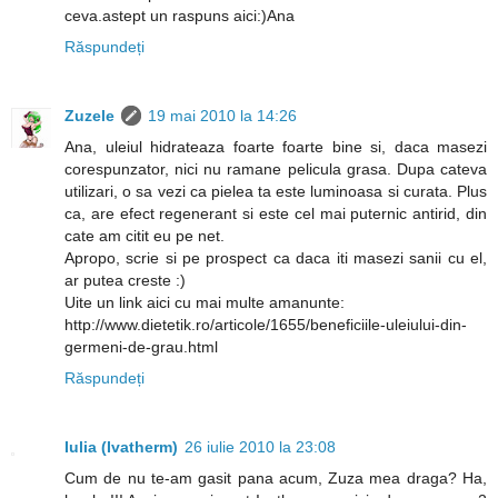
ceva.astept un raspuns aici:)Ana
Răspundeți
Zuzele
19 mai 2010 la 14:26
Ana, uleiul hidrateaza foarte foarte bine si, daca masezi
corespunzator, nici nu ramane pelicula grasa. Dupa cateva
utilizari, o sa vezi ca pielea ta este luminoasa si curata. Plus
ca, are efect regenerant si este cel mai puternic antirid, din
cate am citit eu pe net.
Apropo, scrie si pe prospect ca daca iti masezi sanii cu el,
ar putea creste :)
Uite un link aici cu mai multe amanunte:
http://www.dietetik.ro/articole/1655/beneficiile-uleiului-din-
germeni-de-grau.html
Răspundeți
Iulia (Ivatherm)
26 iulie 2010 la 23:08
Cum de nu te-am gasit pana acum, Zuza mea draga? Ha,