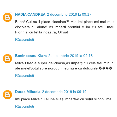
NADIA CANDREA
2 decembrie 2019 la 09:17
Buna! Cui nu ii place ciocolata?! Mie imi place cel mai mult
ciocolata cu alune! As imparti premiul Milka cu sotul meu
Florin si cu fetita noastra, Olivia!
Răspundeți
Bosinceanu Klara
2 decembrie 2019 la 09:18
Milka Oreo e super delicioasă,as împărți cu cele trei minuni
ale mele!Soțul spre norocul meu nu e cu dulciurile ����
Răspundeți
Durac Mihaela
2 decembrie 2019 la 09:19
Îmi place Milka cu alune și aș imparti-o cu soțul și copii mei
Răspundeți