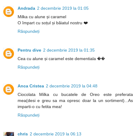
Andrada
2 decembrie 2019 la 01:05
Milka cu alune și caramel
O împart cu soțul și băiatul nostru ❤️
Răspundeți
Pentru dive
2 decembrie 2019 la 01:35
Cea cu alune și caramel este dementiala ��
Răspundeți
Anca Cristea
2 decembrie 2019 la 04:48
Ciocolata Milka cu bucatele de Oreo este preferata
mea(desi e greu sa ma opresc doar la un sortiment)...As
imparti-o cu fetita mea!
Răspundeți
chris
2 decembrie 2019 la 06:13