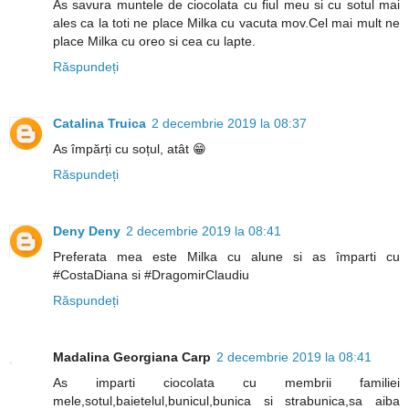
As savura muntele de ciocolata cu fiul meu si cu sotul mai
ales ca la toti ne place Milka cu vacuta mov.Cel mai mult ne
place Milka cu oreo si cea cu lapte.
Răspundeți
Catalina Truica
2 decembrie 2019 la 08:37
As împărți cu soțul, atât 😁
Răspundeți
Deny Deny
2 decembrie 2019 la 08:41
Preferata mea este Milka cu alune si as împarti cu
#CostaDiana si #DragomirClaudiu
Răspundeți
Madalina Georgiana Carp
2 decembrie 2019 la 08:41
As imparti ciocolata cu membrii familiei
mele,sotul,baietelul,bunicul,bunica si strabunica,sa aiba