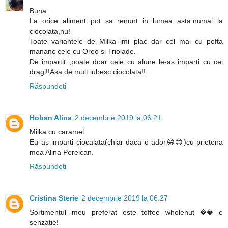
Buna
La orice aliment pot sa renunt in lumea asta,numai la
ciocolata,nu!
Toate variantele de Milka imi plac dar cel mai cu pofta
mananc cele cu Oreo si Triolade.
De impartit ,poate doar cele cu alune le-as imparti cu cei
dragi!!Asa de mult iubesc ciocolata!!
Răspundeți
Hoban Alina
2 decembrie 2019 la 06:21
Milka cu caramel.
Eu as imparti ciocalata(chiar daca o ador😁😊)cu prietena
mea Alina Pereican.
Răspundeți
Cristina Sterie
2 decembrie 2019 la 06:27
Sortimentul meu preferat este toffee wholenut �� e
senzație!