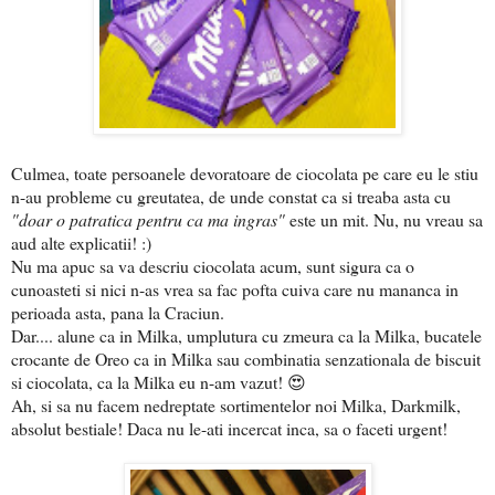
Culmea, toate persoanele devoratoare de ciocolata pe care eu le stiu
n-au probleme cu greutatea, de unde constat ca si treaba asta cu
"doar o patratica pentru ca ma ingras"
este un mit. Nu, nu vreau sa
aud alte explicatii! :)
Nu ma apuc sa va descriu ciocolata acum, sunt sigura ca o
cunoasteti si nici n-as vrea sa fac pofta cuiva care nu mananca in
perioada asta, pana la Craciun.
Dar.... alune ca in Milka, umplutura cu zmeura ca la Milka, bucatele
crocante de Oreo ca in Milka sau combinatia senzationala de biscuit
si ciocolata, ca la Milka eu n-am vazut! 😍
Ah, si sa nu facem nedreptate sortimentelor noi Milka, Darkmilk,
absolut bestiale! Daca nu le-ati incercat inca, sa o faceti urgent!