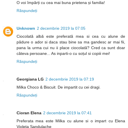
O voi împărți cu cea mai buna prietena și familia!
Răspundeți
Unknown
2 decembrie 2019 la 07:05
Ciocolată albă este preferată mea si cea cu alune de
pădure o ador si daca stau bine sa ma gandesc ar mai fii,
pana la urma cui nu ii place ciocolată? Cred ca sunt doar
câteva persoane... As inparti-o cu soțul si copiii mei!
Răspundeți
Georgiana LG
2 decembrie 2019 la 07:19
Milka Choco & Biscuit. De impartit cu cei dragi.
Răspundeți
Cioran Elena
2 decembrie 2019 la 07:41
Preferata mea este Milka cu alune si o impart cu Elena
Violeta Sandulache