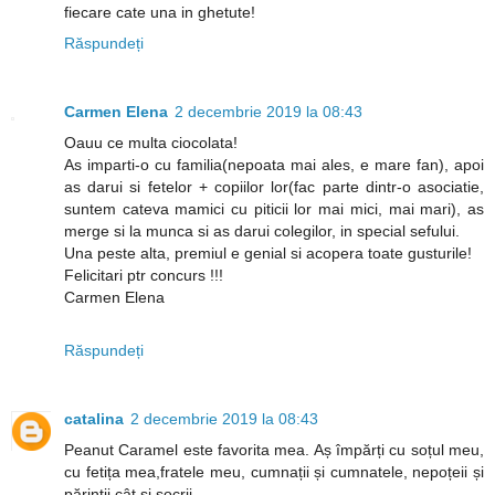
fiecare cate una in ghetute!
Răspundeți
Carmen Elena
2 decembrie 2019 la 08:43
Oauu ce multa ciocolata!
As imparti-o cu familia(nepoata mai ales, e mare fan), apoi
as darui si fetelor + copiilor lor(fac parte dintr-o asociatie,
suntem cateva mamici cu piticii lor mai mici, mai mari), as
merge si la munca si as darui colegilor, in special sefului.
Una peste alta, premiul e genial si acopera toate gusturile!
Felicitari ptr concurs !!!
Carmen Elena
Răspundeți
catalina
2 decembrie 2019 la 08:43
Peanut Caramel este favorita mea. Aș împărți cu soțul meu,
cu fetița mea,fratele meu, cumnații și cumnatele, nepoțeii și
părinții cât și socrii.