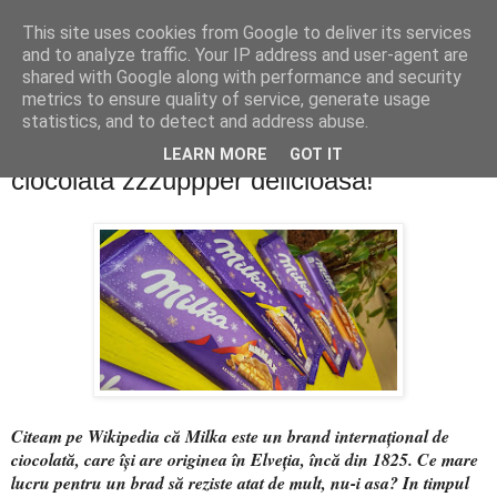
This site uses cookies from Google to deliver its services
PentruDive.ro
and to analyze traffic. Your IP address and user-agent are
shared with Google along with performance and security
metrics to ensure quality of service, generate usage
statistics, and to detect and address abuse.
luni, 2 decembrie 2019
giveaway MILKA: câștigă 3 kilograme de
LEARN MORE
GOT IT
ciocolată zzzuppper delicioasă!
Citeam pe Wikipedia că Milka este un brand internațional de
ciocolată, care își are originea în Elveția, încă din 1825. Ce mare
lucru pentru un brad să reziste atat de mult, nu-i asa? In timpul