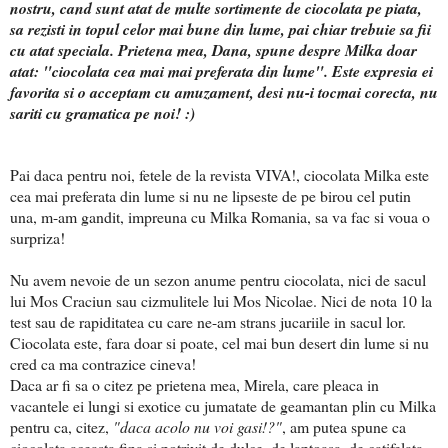
nostru, cand sunt atat de multe sortimente de ciocolata pe piata,
sa rezisti in topul celor mai bune din lume, pai chiar trebuie sa fii
cu atat speciala. Prietena mea, Dana, spune despre Milka doar
atat: "ciocolata cea mai mai preferata din lume". Este expresia ei
favorita si o acceptam cu amuzament, desi nu-i tocmai corecta, nu
sariti cu gramatica pe noi! :)
Pai daca pentru noi, fetele de la revista VIVA!, ciocolata Milka este
cea mai preferata din lume si nu ne lipseste de pe birou cel putin
una, m-am gandit, impreuna cu Milka Romania, sa va fac si voua o
surpriza!
Nu avem nevoie de un sezon anume pentru ciocolata, nici de sacul
lui Mos Craciun sau cizmulitele lui Mos Nicolae. Nici de nota 10 la
test sau de rapiditatea cu care ne-am strans jucariile in sacul lor.
Ciocolata este, fara doar si poate, cel mai bun desert din lume si nu
cred ca ma contrazice cineva!
Daca ar fi sa o citez pe prietena mea, Mirela, care pleaca in
vacantele ei lungi si exotice cu jumatate de geamantan plin cu Milka
pentru ca, citez,
"daca acolo nu voi gasi!?"
, am putea spune ca
ciocolata aceasta fina si potrivit de dulce, de laptoasa, de catifelata