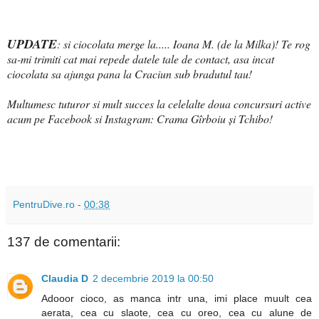
UPDATE
: si ciocolata merge la.....
Ioana M. (de la Milka)! Te rog
sa-mi trimiti cat mai repede datele tale de contact, asa incat
ciocolata sa ajunga pana la Craciun sub bradutul tau!
Multumesc tuturor si mult succes la celelalte doua concursuri active
acum pe Facebook si Instagram: Crama Gîrboiu și Tchibo!
PentruDive.ro
-
00:38
137 de comentarii:
Claudia D
2 decembrie 2019 la 00:50
Adooor cioco, as manca intr una, imi place muult cea
aerata, cea cu slaote, cea cu oreo, cea cu alune de