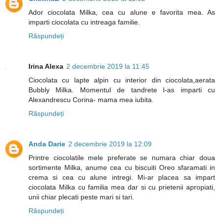
Ador ciocolata Milka, cea cu alune e favorita mea. As
imparti ciocolata cu intreaga familie.
Răspundeți
Irina Alexa
2 decembrie 2019 la 11:45
Ciocolata cu lapte alpin cu interior din ciocolata,aerata
Bubbly Milka. Momentul de tandrete l-as imparti cu
Alexandrescu Corina- mama mea iubita.
Răspundeți
Anda Darie
2 decembrie 2019 la 12:09
Printre ciocolatile mele preferate se numara chiar doua
sortimente Milka, anume cea cu biscuiti Oreo sfaramati in
crema si cea cu alune intregi. Mi-ar placea sa impart
ciocolata Milka cu familia mea dar si cu prietenii apropiati,
unii chiar plecati peste mari si tari.
Răspundeți