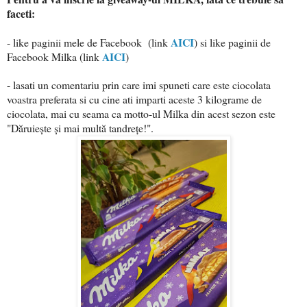
faceti:
AICI
- like paginii mele de Facebook (link
) si like paginii de
AICI
Facebook Milka (link
)
- lasati un comentariu prin care imi spuneti care este ciocolata
voastra preferata si cu cine ati imparti aceste 3 kilograme de
ciocolata, mai cu seama ca motto-ul Milka din acest sezon este
"Dăruiește și mai multă tandrețe!".