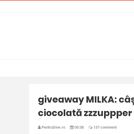
giveaway MILKA: câș
ciocolată zzzuppper 
PentruDive.ro
00:38
137 comment