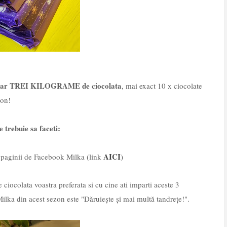
 dar TREI KILOGRAME de ciocolata
, mai exact 10 x ciocolate
zon!
 trebuie sa faceti:
AICI
ke paginii de Facebook Milka (link
)
 ciocolata voastra preferata si cu cine ati imparti aceste 3
lka din acest sezon este "Dăruiește și mai multă tandrețe!".