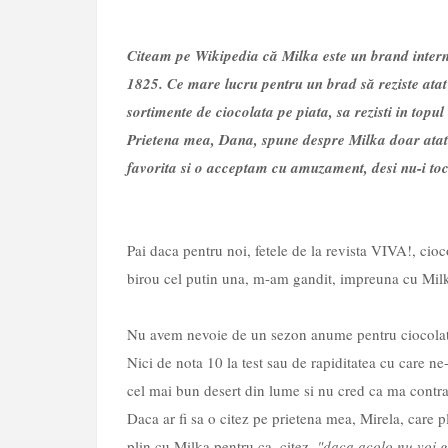
Citeam pe Wikipedia că Milka este un brand internaț
1825. Ce mare lucru pentru un brad să reziste atat
sortimente de ciocolata pe piata, sa rezisti in topul
Prietena mea, Dana, spune despre Milka doar atat:
favorita si o acceptam cu amuzament, desi nu-i toc
Pai daca pentru noi, fetele de la revista VIVA!, cio
birou cel putin una, m-am gandit, impreuna cu Milk
Nu avem nevoie de un sezon anume pentru ciocolata,
Nici de nota 10 la test sau de rapiditatea cu care ne-
cel mai bun desert din lume si nu cred ca ma contr
Daca ar fi sa o citez pe prietena mea, Mirela, care 
plin cu Milka pentru ca, citez,
"daca acolo nu voi g