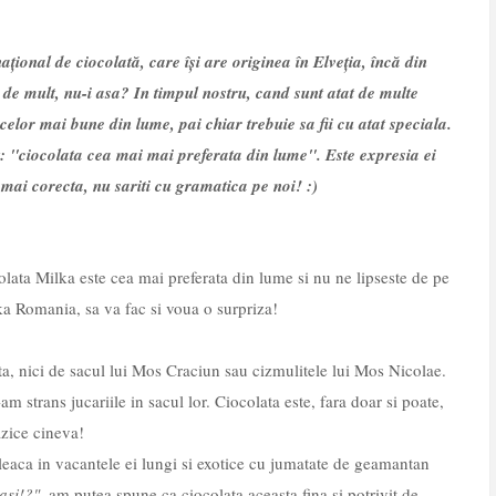
ional de ciocolată, care își are originea în Elveția, încă din
 de mult, nu-i asa? In timpul nostru, cand sunt atat de multe
 celor mai bune din lume, pai chiar trebuie sa fii cu atat speciala.
 "ciocolata cea mai mai preferata din lume". Este expresia ei
mai corecta, nu sariti cu gramatica pe noi! :)
colata Milka este cea mai preferata din lume si nu ne lipseste de pe
a Romania, sa va fac si voua o surpriza!
 nici de sacul lui Mos Craciun sau cizmulitele lui Mos Nicolae.
am strans jucariile in sacul lor. Ciocolata este, fara doar si poate,
azice cineva!
pleaca in vacantele ei lungi si exotice cu jumatate de geamantan
asi!?"
, am putea spune ca ciocolata aceasta fina si potrivit de