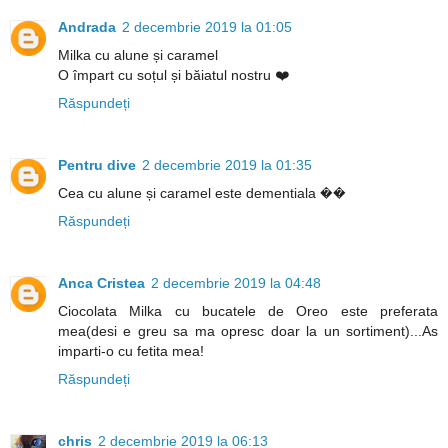
Andrada
2 decembrie 2019 la 01:05
Milka cu alune și caramel
O împart cu soțul și băiatul nostru ❤️
Răspundeți
Pentru dive
2 decembrie 2019 la 01:35
Cea cu alune și caramel este dementiala ��
Răspundeți
Anca Cristea
2 decembrie 2019 la 04:48
Ciocolata Milka cu bucatele de Oreo este preferata
mea(desi e greu sa ma opresc doar la un sortiment)...As
imparti-o cu fetita mea!
Răspundeți
chris
2 decembrie 2019 la 06:13