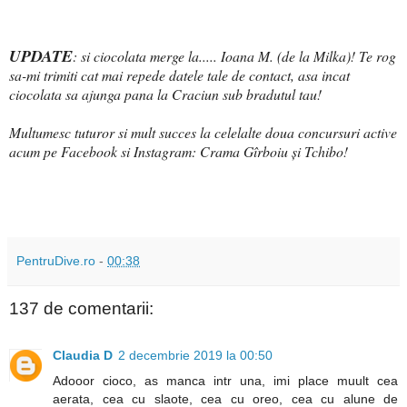
UPDATE
: si ciocolata merge la.....
Ioana M. (de la Milka)! Te rog
sa-mi trimiti cat mai repede datele tale de contact, asa incat
ciocolata sa ajunga pana la Craciun sub bradutul tau!
Multumesc tuturor si mult succes la celelalte doua concursuri active
acum pe Facebook si Instagram: Crama Gîrboiu și Tchibo!
PentruDive.ro
-
00:38
137 de comentarii:
Claudia D
2 decembrie 2019 la 00:50
Adooor cioco, as manca intr una, imi place muult cea
aerata, cea cu slaote, cea cu oreo, cea cu alune de