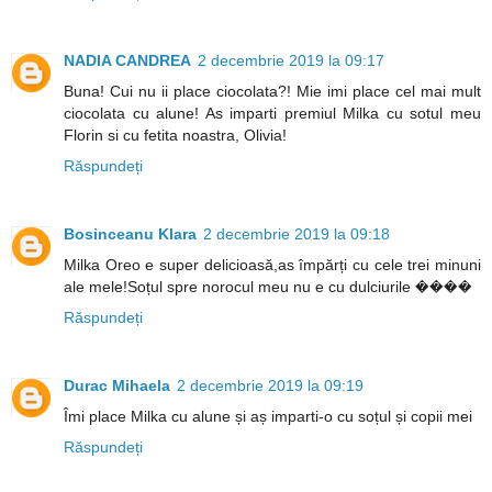
NADIA CANDREA
2 decembrie 2019 la 09:17
Buna! Cui nu ii place ciocolata?! Mie imi place cel mai mult
ciocolata cu alune! As imparti premiul Milka cu sotul meu
Florin si cu fetita noastra, Olivia!
Răspundeți
Bosinceanu Klara
2 decembrie 2019 la 09:18
Milka Oreo e super delicioasă,as împărți cu cele trei minuni
ale mele!Soțul spre norocul meu nu e cu dulciurile ����
Răspundeți
Durac Mihaela
2 decembrie 2019 la 09:19
Îmi place Milka cu alune și aș imparti-o cu soțul și copii mei
Răspundeți