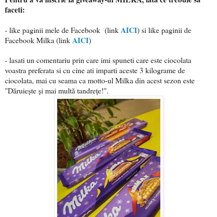
faceti:
AICI
- like paginii mele de Facebook (link
) si like paginii de
AICI
Facebook Milka (link
)
- lasati un comentariu prin care imi spuneti care este ciocolata
voastra preferata si cu cine ati imparti aceste 3 kilograme de
ciocolata, mai cu seama ca motto-ul Milka din acest sezon este
"Dăruiește și mai multă tandrețe!".