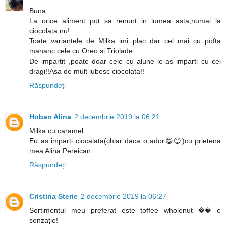
Buna
La orice aliment pot sa renunt in lumea asta,numai la
ciocolata,nu!
Toate variantele de Milka imi plac dar cel mai cu pofta
mananc cele cu Oreo si Triolade.
De impartit ,poate doar cele cu alune le-as imparti cu cei
dragi!!Asa de mult iubesc ciocolata!!
Răspundeți
Hoban Alina
2 decembrie 2019 la 06:21
Milka cu caramel.
Eu as imparti ciocalata(chiar daca o ador😁😊)cu prietena
mea Alina Pereican.
Răspundeți
Cristina Sterie
2 decembrie 2019 la 06:27
Sortimentul meu preferat este toffee wholenut �� e
senzație!