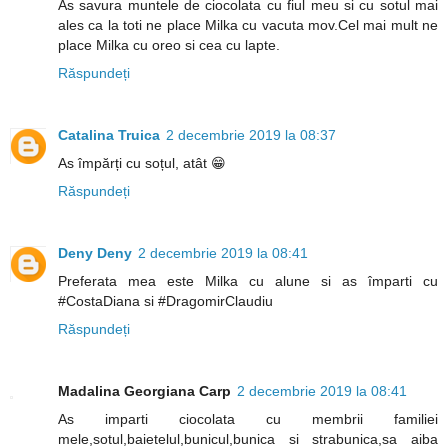
As savura muntele de ciocolata cu fiul meu si cu sotul mai
ales ca la toti ne place Milka cu vacuta mov.Cel mai mult ne
place Milka cu oreo si cea cu lapte.
Răspundeți
Catalina Truica
2 decembrie 2019 la 08:37
As împărți cu soțul, atât 😁
Răspundeți
Deny Deny
2 decembrie 2019 la 08:41
Preferata mea este Milka cu alune si as împarti cu
#CostaDiana si #DragomirClaudiu
Răspundeți
Madalina Georgiana Carp
2 decembrie 2019 la 08:41
As imparti ciocolata cu membrii familiei
mele,sotul,baietelul,bunicul,bunica si strabunica,sa aiba