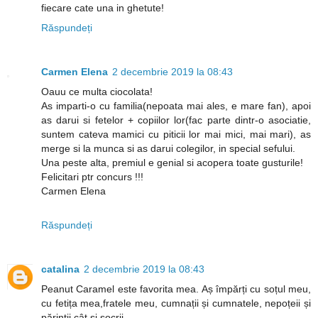
fiecare cate una in ghetute!
Răspundeți
Carmen Elena
2 decembrie 2019 la 08:43
Oauu ce multa ciocolata!
As imparti-o cu familia(nepoata mai ales, e mare fan), apoi
as darui si fetelor + copiilor lor(fac parte dintr-o asociatie,
suntem cateva mamici cu piticii lor mai mici, mai mari), as
merge si la munca si as darui colegilor, in special sefului.
Una peste alta, premiul e genial si acopera toate gusturile!
Felicitari ptr concurs !!!
Carmen Elena
Răspundeți
catalina
2 decembrie 2019 la 08:43
Peanut Caramel este favorita mea. Aș împărți cu soțul meu,
cu fetița mea,fratele meu, cumnații și cumnatele, nepoțeii și
părinții cât și socrii.