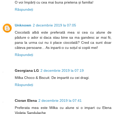
O voi împărți cu cea mai buna prietena și familia!
Răspundeți
Unknown
2 decembrie 2019 la 07:05
Ciocolată albă este preferată mea si cea cu alune de
pădure o ador si daca stau bine sa ma gandesc ar mai fii,
pana la urma cui nu ii place ciocolată? Cred ca sunt doar
câteva persoane... As inparti-o cu soțul si copiii mei!
Răspundeți
Georgiana LG
2 decembrie 2019 la 07:19
Milka Choco & Biscuit. De impartit cu cei dragi.
Răspundeți
Cioran Elena
2 decembrie 2019 la 07:41
Preferata mea este Milka cu alune si o impart cu Elena
Violeta Sandulache