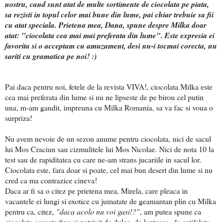
nostru, cand sunt atat de multe sortimente de ciocolata pe piata,
sa rezisti in topul celor mai bune din lume, pai chiar trebuie sa fii
cu atat speciala. Prietena mea, Dana, spune despre Milka doar
atat: "ciocolata cea mai mai preferata din lume". Este expresia ei
favorita si o acceptam cu amuzament, desi nu-i tocmai corecta, nu
sariti cu gramatica pe noi! :)
Pai daca pentru noi, fetele de la revista VIVA!, ciocolata Milka este
cea mai preferata din lume si nu ne lipseste de pe birou cel putin
una, m-am gandit, impreuna cu Milka Romania, sa va fac si voua o
surpriza!
Nu avem nevoie de un sezon anume pentru ciocolata, nici de sacul
lui Mos Craciun sau cizmulitele lui Mos Nicolae. Nici de nota 10 la
test sau de rapiditatea cu care ne-am strans jucariile in sacul lor.
Ciocolata este, fara doar si poate, cel mai bun desert din lume si nu
cred ca ma contrazice cineva!
Daca ar fi sa o citez pe prietena mea, Mirela, care pleaca in
vacantele ei lungi si exotice cu jumatate de geamantan plin cu Milka
pentru ca, citez,
"daca acolo nu voi gasi!?"
, am putea spune ca
ciocolata aceasta fina si potrivit de dulce, de laptoasa, de catifelata