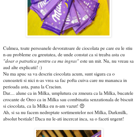
Culmea, toate persoanele devoratoare de ciocolata pe care eu le stiu
n-au probleme cu greutatea, de unde constat ca si treaba asta cu
"doar o patratica pentru ca ma ingras"
este un mit. Nu, nu vreau sa
aud alte explicatii! :)
Nu ma apuc sa va descriu ciocolata acum, sunt sigura ca o
cunoasteti si nici n-as vrea sa fac pofta cuiva care nu mananca in
perioada asta, pana la Craciun.
Dar.... alune ca in Milka, umplutura cu zmeura ca la Milka, bucatele
crocante de Oreo ca in Milka sau combinatia senzationala de biscuit
si ciocolata, ca la Milka eu n-am vazut! 😍
Ah, si sa nu facem nedreptate sortimentelor noi Milka, Darkmilk,
absolut bestiale! Daca nu le-ati incercat inca, sa o faceti urgent!