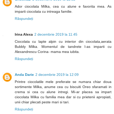
Ador ciocolata Milka, cea cu alune e favorita mea. As
imparti ciocolata cu intreaga familie.
Răspundeți
Irina Alexa
2 decembrie 2019 la 11:45
Ciocolata cu lapte alpin cu interior din ciocolata,aerata
Bubbly Milka. Momentul de tandrete l-as imparti cu
Alexandrescu Corina- mama mea iubita.
Răspundeți
Anda Darie
2 decembrie 2019 la 12:09
Printre ciocolatile mele preferate se numara chiar doua
sortimente Milka, anume cea cu biscuiti Oreo sfaramati in
crema si cea cu alune intregi. Mi-ar placea sa impart
ciocolata Milka cu familia mea dar si cu prietenii apropiati,
unii chiar plecati peste mari si tari.
Răspundeți