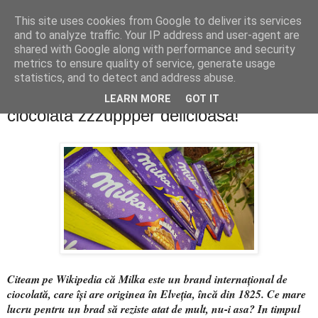
This site uses cookies from Google to deliver its services
PentruDive.ro
and to analyze traffic. Your IP address and user-agent are
shared with Google along with performance and security
metrics to ensure quality of service, generate usage
statistics, and to detect and address abuse.
luni, 2 decembrie 2019
giveaway MILKA: câștigă 3 kilograme de
LEARN MORE
GOT IT
ciocolată zzzuppper delicioasă!
Citeam pe Wikipedia că Milka este un brand internațional de
ciocolată, care își are originea în Elveția, încă din 1825. Ce mare
lucru pentru un brad să reziste atat de mult, nu-i asa? In timpul