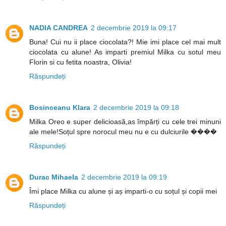
NADIA CANDREA
2 decembrie 2019 la 09:17
Buna! Cui nu ii place ciocolata?! Mie imi place cel mai mult
ciocolata cu alune! As imparti premiul Milka cu sotul meu
Florin si cu fetita noastra, Olivia!
Răspundeți
Bosinceanu Klara
2 decembrie 2019 la 09:18
Milka Oreo e super delicioasă,as împărți cu cele trei minuni
ale mele!Soțul spre norocul meu nu e cu dulciurile ����
Răspundeți
Durac Mihaela
2 decembrie 2019 la 09:19
Îmi place Milka cu alune și aș imparti-o cu soțul și copii mei
Răspundeți