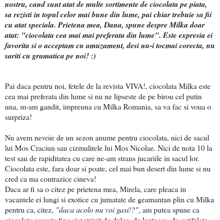
nostru, cand sunt atat de multe sortimente de ciocolata pe piata,
sa rezisti in topul celor mai bune din lume, pai chiar trebuie sa fii
cu atat speciala. Prietena mea, Dana, spune despre Milka doar
atat: "ciocolata cea mai mai preferata din lume". Este expresia ei
favorita si o acceptam cu amuzament, desi nu-i tocmai corecta, nu
sariti cu gramatica pe noi! :)
Pai daca pentru noi, fetele de la revista VIVA!, ciocolata Milka este
cea mai preferata din lume si nu ne lipseste de pe birou cel putin
una, m-am gandit, impreuna cu Milka Romania, sa va fac si voua o
surpriza!
Nu avem nevoie de un sezon anume pentru ciocolata, nici de sacul
lui Mos Craciun sau cizmulitele lui Mos Nicolae. Nici de nota 10 la
test sau de rapiditatea cu care ne-am strans jucariile in sacul lor.
Ciocolata este, fara doar si poate, cel mai bun desert din lume si nu
cred ca ma contrazice cineva!
Daca ar fi sa o citez pe prietena mea, Mirela, care pleaca in
vacantele ei lungi si exotice cu jumatate de geamantan plin cu Milka
pentru ca, citez,
"daca acolo nu voi gasi!?"
, am putea spune ca
ciocolata aceasta fina si potrivit de dulce, de laptoasa, de catifelata