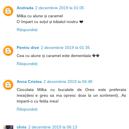
Andrada
2 decembrie 2019 la 01:05
Milka cu alune și caramel
O împart cu soțul și băiatul nostru ❤️
Răspundeți
Pentru dive
2 decembrie 2019 la 01:35
Cea cu alune și caramel este dementiala ��
Răspundeți
Anca Cristea
2 decembrie 2019 la 04:48
Ciocolata Milka cu bucatele de Oreo este preferata
mea(desi e greu sa ma opresc doar la un sortiment)...As
imparti-o cu fetita mea!
Răspundeți
chris
2 decembrie 2019 la 06:13