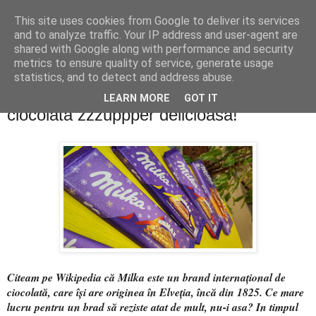
This site uses cookies from Google to deliver its services
PentruDive.ro
and to analyze traffic. Your IP address and user-agent are
shared with Google along with performance and security
metrics to ensure quality of service, generate usage
statistics, and to detect and address abuse.
luni, 2 decembrie 2019
giveaway MILKA: câștigă 3 kilograme de
LEARN MORE
GOT IT
ciocolată zzzuppper delicioasă!
Citeam pe Wikipedia că Milka este un brand internațional de
ciocolată, care își are originea în Elveția, încă din 1825. Ce mare
lucru pentru un brad să reziste atat de mult, nu-i asa? In timpul