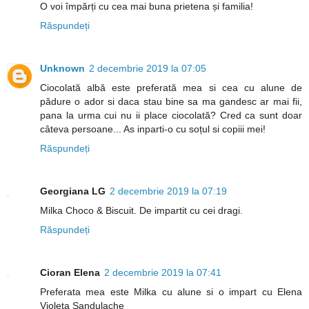
O voi împărți cu cea mai buna prietena și familia!
Răspundeți
Unknown
2 decembrie 2019 la 07:05
Ciocolată albă este preferată mea si cea cu alune de
pădure o ador si daca stau bine sa ma gandesc ar mai fii,
pana la urma cui nu ii place ciocolată? Cred ca sunt doar
câteva persoane... As inparti-o cu soțul si copiii mei!
Răspundeți
Georgiana LG
2 decembrie 2019 la 07:19
Milka Choco & Biscuit. De impartit cu cei dragi.
Răspundeți
Cioran Elena
2 decembrie 2019 la 07:41
Preferata mea este Milka cu alune si o impart cu Elena
Violeta Sandulache