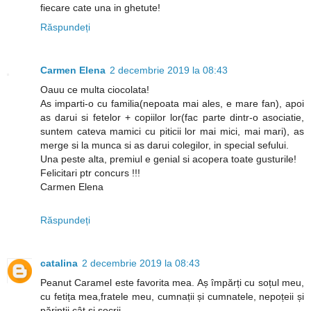
fiecare cate una in ghetute!
Răspundeți
Carmen Elena
2 decembrie 2019 la 08:43
Oauu ce multa ciocolata!
As imparti-o cu familia(nepoata mai ales, e mare fan), apoi
as darui si fetelor + copiilor lor(fac parte dintr-o asociatie,
suntem cateva mamici cu piticii lor mai mici, mai mari), as
merge si la munca si as darui colegilor, in special sefului.
Una peste alta, premiul e genial si acopera toate gusturile!
Felicitari ptr concurs !!!
Carmen Elena
Răspundeți
catalina
2 decembrie 2019 la 08:43
Peanut Caramel este favorita mea. Aș împărți cu soțul meu,
cu fetița mea,fratele meu, cumnații și cumnatele, nepoțeii și
părinții cât și socrii.