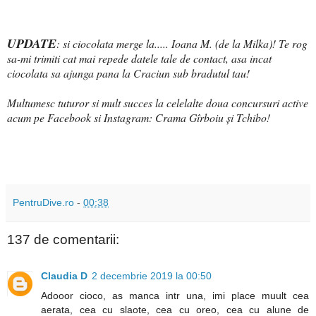
UPDATE
: si ciocolata merge la.....
Ioana M. (de la Milka)! Te rog
sa-mi trimiti cat mai repede datele tale de contact, asa incat
ciocolata sa ajunga pana la Craciun sub bradutul tau!
Multumesc tuturor si mult succes la celelalte doua concursuri active
acum pe Facebook si Instagram: Crama Gîrboiu și Tchibo!
PentruDive.ro
-
00:38
137 de comentarii:
Claudia D
2 decembrie 2019 la 00:50
Adooor cioco, as manca intr una, imi place muult cea
aerata, cea cu slaote, cea cu oreo, cea cu alune de