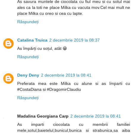
As savura muntele de ciocolata cu fiul meu si cu sotul mai
ales ca la toti ne place Milka cu vacuta mov.Cel mai mult ne
place Milka cu oreo si cea cu lapte.
Răspundeți
Catalina Truica
2 decembrie 2019 la 08:37
As împărți cu soțul, atât 😁
Răspundeți
Deny Deny
2 decembrie 2019 la 08:41
Preferata mea este Milka cu alune si as împarti cu
#CostaDiana si #DragomirClaudiu
Răspundeți
Madalina Georgiana Carp
2 decembrie 2019 la 08:41
As imparti ciocolata cu membrii familiei
mele,sotul,baietelul,bunicul,bunica si strabunica,sa aiba