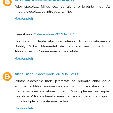
Ador ciocolata Milka, cea cu alune e favorita mea. As
imparti ciocolata cu intreaga familie.
Răspundeți
Irina Alexa
2 decembrie 2019 la 11:45
Ciocolata cu lapte alpin cu interior din ciocolata,aerata
Bubbly Milka. Momentul de tandrete l-as imparti cu
Alexandrescu Corina- mama mea iubita.
Răspundeți
Anda Darie
2 decembrie 2019 la 12:09
Printre ciocolatile mele preferate se numara chiar doua
sortimente Milka, anume cea cu biscuiti Oreo sfaramati in
crema si cea cu alune intregi. Mi-ar placea sa impart
ciocolata Milka cu familia mea dar si cu prietenii apropiati,
unii chiar plecati peste mari si tari.
Răspundeți