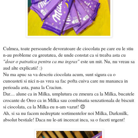
Culmea, toate persoanele devoratoare de ciocolata pe care eu le stiu
n-au probleme cu greutatea, de unde constat ca si treaba asta cu
"doar o patratica pentru ca ma ingras"
este un mit. Nu, nu vreau sa
aud alte explicatii! :)
Nu ma apuc sa va descriu ciocolata acum, sunt sigura ca o
cunoasteti si nici n-as vrea sa fac pofta cuiva care nu mananca in
perioada asta, pana la Craciun.
Dar.... alune ca in Milka, umplutura cu zmeura ca la Milka, bucatele
crocante de Oreo ca in Milka sau combinatia senzationala de biscuit
si ciocolata, ca la Milka eu n-am vazut! 😍
Ah, si sa nu facem nedreptate sortimentelor noi Milka, Darkmilk,
absolut bestiale! Daca nu le-ati incercat inca, sa o faceti urgent!