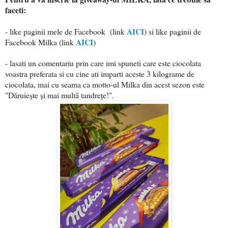
faceti:
AICI
- like paginii mele de Facebook (link
) si like paginii de
AICI
Facebook Milka (link
)
- lasati un comentariu prin care imi spuneti care este ciocolata
voastra preferata si cu cine ati imparti aceste 3 kilograme de
ciocolata, mai cu seama ca motto-ul Milka din acest sezon este
"Dăruiește și mai multă tandrețe!".