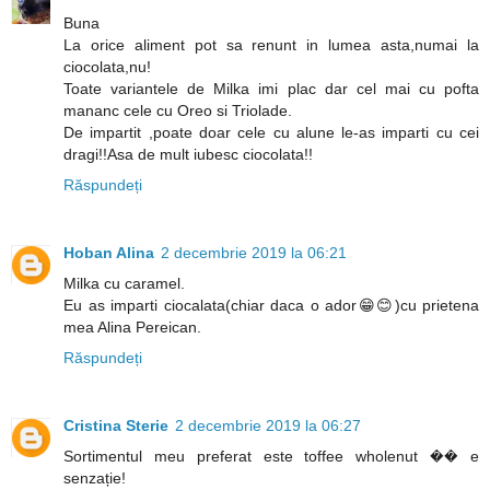
Buna
La orice aliment pot sa renunt in lumea asta,numai la
ciocolata,nu!
Toate variantele de Milka imi plac dar cel mai cu pofta
mananc cele cu Oreo si Triolade.
De impartit ,poate doar cele cu alune le-as imparti cu cei
dragi!!Asa de mult iubesc ciocolata!!
Răspundeți
Hoban Alina
2 decembrie 2019 la 06:21
Milka cu caramel.
Eu as imparti ciocalata(chiar daca o ador😁😊)cu prietena
mea Alina Pereican.
Răspundeți
Cristina Sterie
2 decembrie 2019 la 06:27
Sortimentul meu preferat este toffee wholenut �� e
senzație!