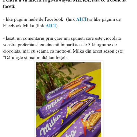
faceti:
AICI
- like paginii mele de Facebook (link
) si like paginii de
AICI
Facebook Milka (link
)
- lasati un comentariu prin care imi spuneti care este ciocolata
voastra preferata si cu cine ati imparti aceste 3 kilograme de
ciocolata, mai cu seama ca motto-ul Milka din acest sezon este
"Dăruiește și mai multă tandrețe!".