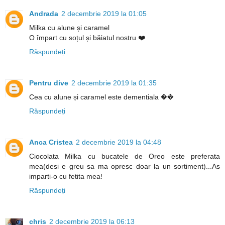
Andrada
2 decembrie 2019 la 01:05
Milka cu alune și caramel
O împart cu soțul și băiatul nostru ❤️
Răspundeți
Pentru dive
2 decembrie 2019 la 01:35
Cea cu alune și caramel este dementiala ��
Răspundeți
Anca Cristea
2 decembrie 2019 la 04:48
Ciocolata Milka cu bucatele de Oreo este preferata
mea(desi e greu sa ma opresc doar la un sortiment)...As
imparti-o cu fetita mea!
Răspundeți
chris
2 decembrie 2019 la 06:13