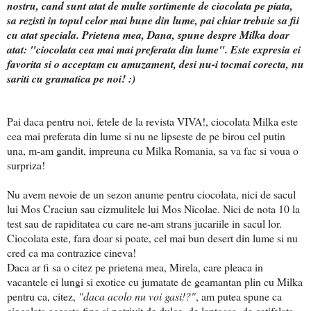
nostru, cand sunt atat de multe sortimente de ciocolata pe piata,
sa rezisti in topul celor mai bune din lume, pai chiar trebuie sa fii
cu atat speciala. Prietena mea, Dana, spune despre Milka doar
atat: "ciocolata cea mai mai preferata din lume". Este expresia ei
favorita si o acceptam cu amuzament, desi nu-i tocmai corecta, nu
sariti cu gramatica pe noi! :)
Pai daca pentru noi, fetele de la revista VIVA!, ciocolata Milka este
cea mai preferata din lume si nu ne lipseste de pe birou cel putin
una, m-am gandit, impreuna cu Milka Romania, sa va fac si voua o
surpriza!
Nu avem nevoie de un sezon anume pentru ciocolata, nici de sacul
lui Mos Craciun sau cizmulitele lui Mos Nicolae. Nici de nota 10 la
test sau de rapiditatea cu care ne-am strans jucariile in sacul lor.
Ciocolata este, fara doar si poate, cel mai bun desert din lume si nu
cred ca ma contrazice cineva!
Daca ar fi sa o citez pe prietena mea, Mirela, care pleaca in
vacantele ei lungi si exotice cu jumatate de geamantan plin cu Milka
pentru ca, citez,
"daca acolo nu voi gasi!?"
, am putea spune ca
ciocolata aceasta fina si potrivit de dulce, de laptoasa, de catifelata