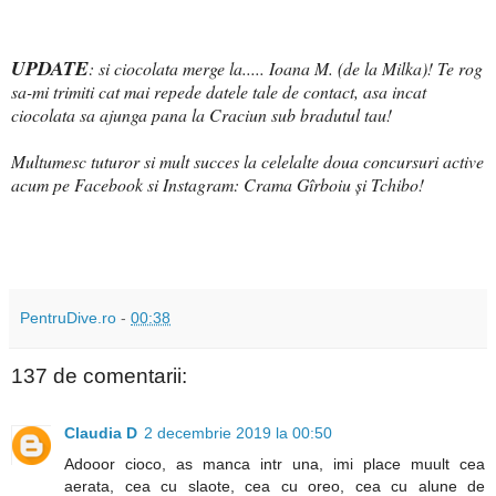
UPDATE
: si ciocolata merge la.....
Ioana M. (de la Milka)! Te rog
sa-mi trimiti cat mai repede datele tale de contact, asa incat
ciocolata sa ajunga pana la Craciun sub bradutul tau!
Multumesc tuturor si mult succes la celelalte doua concursuri active
acum pe Facebook si Instagram: Crama Gîrboiu și Tchibo!
PentruDive.ro
-
00:38
137 de comentarii:
Claudia D
2 decembrie 2019 la 00:50
Adooor cioco, as manca intr una, imi place muult cea
aerata, cea cu slaote, cea cu oreo, cea cu alune de