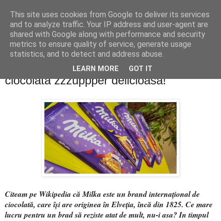
This site uses cookies from Google to deliver its services
PentruDive.ro
and to analyze traffic. Your IP address and user-agent are
shared with Google along with performance and security
metrics to ensure quality of service, generate usage
statistics, and to detect and address abuse.
luni, 2 decembrie 2019
giveaway MILKA: câștigă 3 kilograme de
LEARN MORE
GOT IT
ciocolată zzzuppper delicioasă!
Citeam pe Wikipedia că Milka este un brand internațional de
ciocolată, care își are originea în Elveția, încă din 1825. Ce mare
lucru pentru un brad să reziste atat de mult, nu-i asa? In timpul