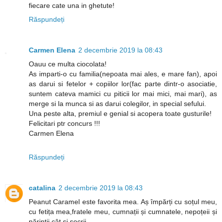
fiecare cate una in ghetute!
Răspundeți
Carmen Elena
2 decembrie 2019 la 08:43
Oauu ce multa ciocolata!
As imparti-o cu familia(nepoata mai ales, e mare fan), apoi
as darui si fetelor + copiilor lor(fac parte dintr-o asociatie,
suntem cateva mamici cu piticii lor mai mici, mai mari), as
merge si la munca si as darui colegilor, in special sefului.
Una peste alta, premiul e genial si acopera toate gusturile!
Felicitari ptr concurs !!!
Carmen Elena
Răspundeți
catalina
2 decembrie 2019 la 08:43
Peanut Caramel este favorita mea. Aș împărți cu soțul meu,
cu fetița mea,fratele meu, cumnații și cumnatele, nepoțeii și
părinții cât și socrii.