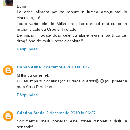
Buna
La orice aliment pot sa renunt in lumea asta,numai la
ciocolata,nu!
Toate variantele de Milka imi plac dar cel mai cu pofta
mananc cele cu Oreo si Triolade.
De impartit ,poate doar cele cu alune le-as imparti cu cei
dragi!!Asa de mult iubesc ciocolata!!
Răspundeți
Hoban Alina
2 decembrie 2019 la 06:21
Milka cu caramel.
Eu as imparti ciocalata(chiar daca o ador😁😊)cu prietena
mea Alina Pereican.
Răspundeți
Cristina Sterie
2 decembrie 2019 la 06:27
Sortimentul meu preferat este toffee wholenut �� e
senzație!