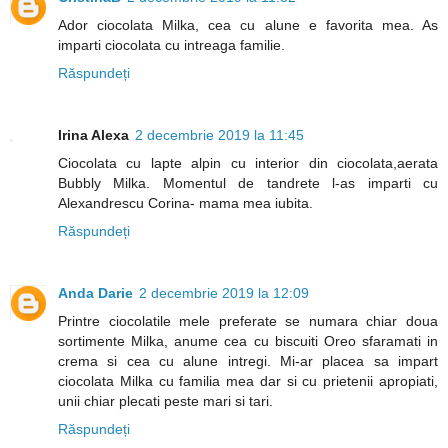
Ador ciocolata Milka, cea cu alune e favorita mea. As
imparti ciocolata cu intreaga familie.
Răspundeți
Irina Alexa
2 decembrie 2019 la 11:45
Ciocolata cu lapte alpin cu interior din ciocolata,aerata
Bubbly Milka. Momentul de tandrete l-as imparti cu
Alexandrescu Corina- mama mea iubita.
Răspundeți
Anda Darie
2 decembrie 2019 la 12:09
Printre ciocolatile mele preferate se numara chiar doua
sortimente Milka, anume cea cu biscuiti Oreo sfaramati in
crema si cea cu alune intregi. Mi-ar placea sa impart
ciocolata Milka cu familia mea dar si cu prietenii apropiati,
unii chiar plecati peste mari si tari.
Răspundeți