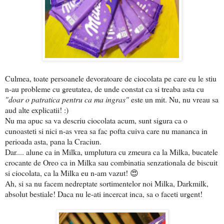
Culmea, toate persoanele devoratoare de ciocolata pe care eu le stiu
n-au probleme cu greutatea, de unde constat ca si treaba asta cu
"doar o patratica pentru ca ma ingras"
este un mit. Nu, nu vreau sa
aud alte explicatii! :)
Nu ma apuc sa va descriu ciocolata acum, sunt sigura ca o
cunoasteti si nici n-as vrea sa fac pofta cuiva care nu mananca in
perioada asta, pana la Craciun.
Dar.... alune ca in Milka, umplutura cu zmeura ca la Milka, bucatele
crocante de Oreo ca in Milka sau combinatia senzationala de biscuit
si ciocolata, ca la Milka eu n-am vazut! 😍
Ah, si sa nu facem nedreptate sortimentelor noi Milka, Darkmilk,
absolut bestiale! Daca nu le-ati incercat inca, sa o faceti urgent!