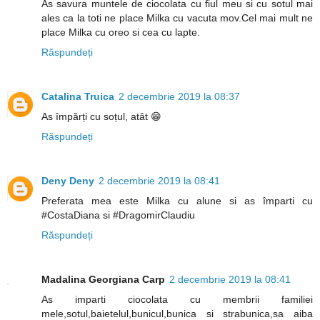
As savura muntele de ciocolata cu fiul meu si cu sotul mai
ales ca la toti ne place Milka cu vacuta mov.Cel mai mult ne
place Milka cu oreo si cea cu lapte.
Răspundeți
Catalina Truica
2 decembrie 2019 la 08:37
As împărți cu soțul, atât 😁
Răspundeți
Deny Deny
2 decembrie 2019 la 08:41
Preferata mea este Milka cu alune si as împarti cu
#CostaDiana si #DragomirClaudiu
Răspundeți
Madalina Georgiana Carp
2 decembrie 2019 la 08:41
As imparti ciocolata cu membrii familiei
mele,sotul,baietelul,bunicul,bunica si strabunica,sa aiba