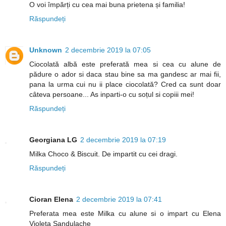
O voi împărți cu cea mai buna prietena și familia!
Răspundeți
Unknown
2 decembrie 2019 la 07:05
Ciocolată albă este preferată mea si cea cu alune de
pădure o ador si daca stau bine sa ma gandesc ar mai fii,
pana la urma cui nu ii place ciocolată? Cred ca sunt doar
câteva persoane... As inparti-o cu soțul si copiii mei!
Răspundeți
Georgiana LG
2 decembrie 2019 la 07:19
Milka Choco & Biscuit. De impartit cu cei dragi.
Răspundeți
Cioran Elena
2 decembrie 2019 la 07:41
Preferata mea este Milka cu alune si o impart cu Elena
Violeta Sandulache