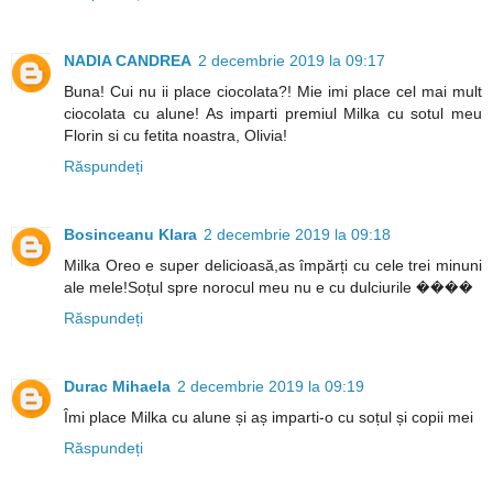
NADIA CANDREA
2 decembrie 2019 la 09:17
Buna! Cui nu ii place ciocolata?! Mie imi place cel mai mult
ciocolata cu alune! As imparti premiul Milka cu sotul meu
Florin si cu fetita noastra, Olivia!
Răspundeți
Bosinceanu Klara
2 decembrie 2019 la 09:18
Milka Oreo e super delicioasă,as împărți cu cele trei minuni
ale mele!Soțul spre norocul meu nu e cu dulciurile ����
Răspundeți
Durac Mihaela
2 decembrie 2019 la 09:19
Îmi place Milka cu alune și aș imparti-o cu soțul și copii mei
Răspundeți