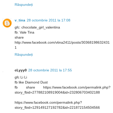
Răspundeți
v_tina
28 octombrie 2011 la 17:08
gfc: chocolate_girl_valentina
fb: Vale Tina
share
http://www.facebook.com/vtina2411/posts/30368198632431
1
Răspundeți
cLyyy0
28 octombrie 2011 la 17:55
gfc Li Li
fb like Diamond Dust
fb share https://www.facebook.com/permalink.php?
story_fbid=277882108919004&id=232806703402188
https://www.facebook.com/permalink.php?
story_fbid=129149127192782&id=221872154504566