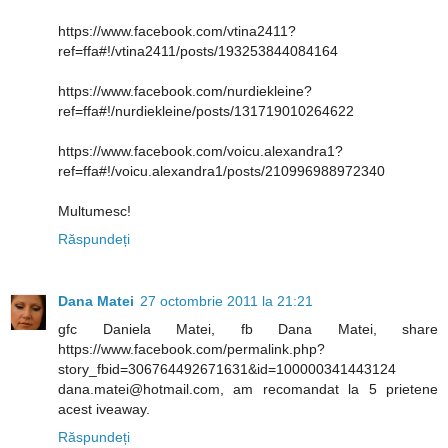
https://www.facebook.com/vtina2411?
ref=ffa#!/vtina2411/posts/193253844084164
https://www.facebook.com/nurdiekleine?
ref=ffa#!/nurdiekleine/posts/131719010264622
https://www.facebook.com/voicu.alexandra1?
ref=ffa#!/voicu.alexandra1/posts/210996988972340
Multumesc!
Răspundeți
Dana Matei
27 octombrie 2011 la 21:21
gfc Daniela Matei, fb Dana Matei, share
https://www.facebook.com/permalink.php?
story_fbid=306764492671631&id=100000341443124
dana.matei@hotmail.com, am recomandat la 5 prietene
acest iveaway.
Răspundeți