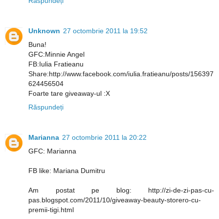
Răspundeți
Unknown
27 octombrie 2011 la 19:52
Buna!
GFC:Minnie Angel
FB:Iulia Fratieanu
Share:http://www.facebook.com/iulia.fratieanu/posts/156397
624456504
Foarte tare giveaway-ul :X
Răspundeți
Marianna
27 octombrie 2011 la 20:22
GFC: Marianna
FB like: Mariana Dumitru
Am postat pe blog: http://zi-de-zi-pas-cu-
pas.blogspot.com/2011/10/giveaway-beauty-storero-cu-
premii-tigi.html