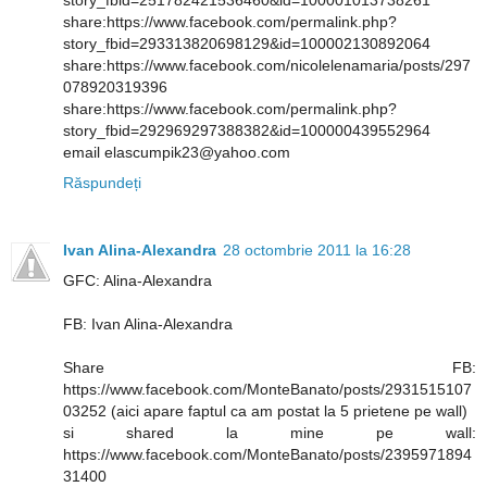
story_fbid=251782421536460&id=100001013738261
share:https://www.facebook.com/permalink.php?
story_fbid=293313820698129&id=100002130892064
share:https://www.facebook.com/nicolelenamaria/posts/297
078920319396
share:https://www.facebook.com/permalink.php?
story_fbid=292969297388382&id=100000439552964
email elascumpik23@yahoo.com
Răspundeți
Ivan Alina-Alexandra
28 octombrie 2011 la 16:28
GFC: Alina-Alexandra
FB: Ivan Alina-Alexandra
Share FB:
https://www.facebook.com/MonteBanato/posts/2931515107
03252 (aici apare faptul ca am postat la 5 prietene pe wall)
si shared la mine pe wall:
https://www.facebook.com/MonteBanato/posts/2395971894
31400