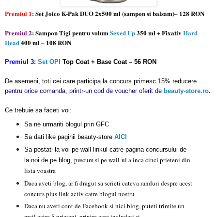
Premiul 1
: Set Joico K-Pak DUO 2x500 ml (sampon si balsam)– 128 RON
Premiul 2
: Sampon Tigi pentru volum
Sexed Up
350 ml + Fixativ
Hard
Head
400 ml – 108 RON
Premiul 3
:
Set OPI
Top Coat + Base Coat – 56 RON
De asemeni, toti cei
care participa la concurs primesc 15% reducere
pentru orice comanda, printr-un cod de voucher oferit de
beauty-store.ro
.
Ce trebuie sa faceti voi:
Sa ne urmariti blogul prin GFC
Sa dati like paginii beauty-store
AICI
Sa postati la voi pe wall linkul catre pagina concursului de
precum si pe wall-ul a inca cinci prieteni din
la noi de pe blog,
lista voastra
D
aca
aveti blog, ar fi dragut sa scrieti cateva randuri despre acest
concurs plus link activ catre blogul nostru
Daca nu aveti cont de Facebook si nici blog, puteti trimite un
mail catre 5 prieteni, printre care includeti si