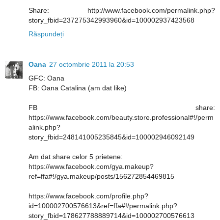
Share: http://www.facebook.com/permalink.php?
story_fbid=237275342993960&id=100002937423568
Răspundeți
Oana
27 octombrie 2011 la 20:53
GFC: Oana
FB: Oana Catalina (am dat like)
FB share:
https://www.facebook.com/beauty.store.professional#!/perm
alink.php?
story_fbid=248141005235845&id=100002946092149
Am dat share celor 5 prietene:
https://www.facebook.com/gya.makeup?
ref=ffa#!/gya.makeup/posts/156272854469815
https://www.facebook.com/profile.php?
id=100002700576613&ref=ffa#!/permalink.php?
story_fbid=178627788889714&id=100002700576613