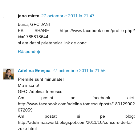
jana mirea
27 octombrie 2011 la 21:47
buna, GFC JANI
FB SHARE https://www.facebook.com/profile.php?
id=1785818644
si am dat si prietenelor link de conc
Răspundeți
Adelina Eneșca
27 octombrie 2011 la 21:56
Premiile sunt minunate!
Ma inscriu!
GFC: Adelina Tomescu
Am postat pe facebook aici:
http://www.facebook.com/adelina.tomescu/posts/180129002
072059
Am postat si pe blog:
http://adelinnasworld.blogspot.com/2011/10/concurs-de-la-
zuze.html