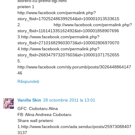
storero-cu-premii-tigi.html
prieten 1
http://www.facebook.com/permalink.php?
story_fbid=170252486399254&id=100001013533615
2. http://www.facebook.com/permalink.php?
story_fbid=116141335162492&id=100001858907696
3.http://www.facebook.com/permalink.php?
story_fbid=271016829603073&id=100002806970070
4.http://www.facebook.com/permalink.php?
story_fbid=268347973207603&id=100001071752655
5.
http://www.facebook.com/sly.porumb/posts/3026448864147
46
Răspundeți
Vanilla Skin
28 octombrie 2011 la 13:01
GFC: Ciubotaru Alina
FB: Alina Andreea Ciubotaru
Share wall prieteni:
1.http://www.facebook.com/ada.senduc/posts/25973088407
3137