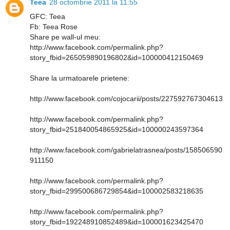
Teea
28 octombrie 2011 la 11:55
GFC: Teea
Fb: Teea Rose
Share pe wall-ul meu:
http://www.facebook.com/permalink.php?
story_fbid=265059890196802&id=100000412150469
Share la urmatoarele prietene:
http://www.facebook.com/cojocarii/posts/227592767304613
http://www.facebook.com/permalink.php?
story_fbid=251840054865925&id=100000243597364
http://www.facebook.com/gabrielatrasnea/posts/158506590
911150
http://www.facebook.com/permalink.php?
story_fbid=299500686729854&id=100002583218635
http://www.facebook.com/permalink.php?
story_fbid=192248910852489&id=100001623425470