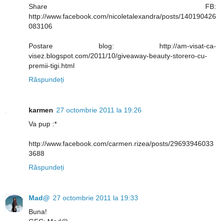
Share FB:
http://www.facebook.com/nicoletalexandra/posts/140190426
083106
Postare blog: http://am-visat-ca-
visez.blogspot.com/2011/10/giveaway-beauty-storero-cu-
premii-tigi.html
Răspundeți
karmen
27 octombrie 2011 la 19:26
Va pup :*
http://www.facebook.com/carmen.rizea/posts/29693946033
3688
Răspundeți
Mad@
27 octombrie 2011 la 19:33
Buna!