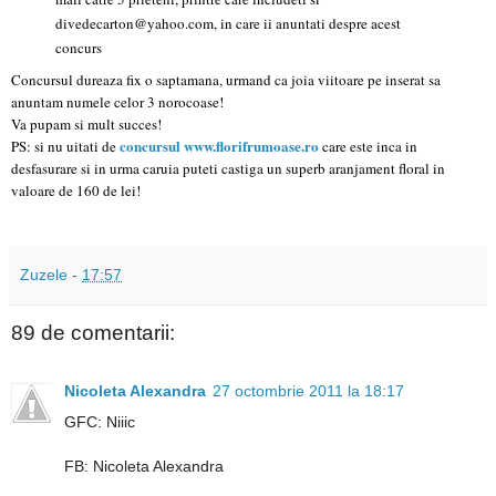
divedecarton@yahoo.com, in care ii anuntati despre acest
concurs
Concursul dureaza fix o saptamana, urmand ca joia viitoare pe inserat sa
anuntam numele celor 3 norocoase!
Va pupam si mult succes!
concursul www.florifrumoase.ro
PS: si nu uitati de
care este inca in
desfasurare si in urma caruia puteti castiga un superb aranjament floral in
valoare de 160 de lei!
Zuzele
-
17:57
89 de comentarii:
Nicoleta Alexandra
27 octombrie 2011 la 18:17
GFC: Niiic
FB: Nicoleta Alexandra