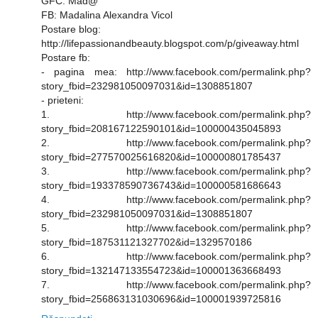
GFC: Mad@
FB: Madalina Alexandra Vicol
Postare blog:
http://lifepassionandbeauty.blogspot.com/p/giveaway.html
Postare fb:
- pagina mea: http://www.facebook.com/permalink.php?
story_fbid=232981050097031&id=1308851807
- prieteni:
1. http://www.facebook.com/permalink.php?
story_fbid=208167122590101&id=100000435045893
2. http://www.facebook.com/permalink.php?
story_fbid=277570025616820&id=100000801785437
3. http://www.facebook.com/permalink.php?
story_fbid=193378590736743&id=100000581686643
4. http://www.facebook.com/permalink.php?
story_fbid=232981050097031&id=1308851807
5. http://www.facebook.com/permalink.php?
story_fbid=187531121327702&id=1329570186
6. http://www.facebook.com/permalink.php?
story_fbid=132147133554723&id=100001363668493
7. http://www.facebook.com/permalink.php?
story_fbid=256863131030696&id=100001939725816