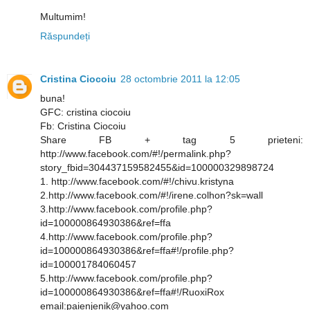
Multumim!
Răspundeți
Cristina Ciocoiu
28 octombrie 2011 la 12:05
buna!
GFC: cristina ciocoiu
Fb: Cristina Ciocoiu
Share FB + tag 5 prieteni:
http://www.facebook.com/#!/permalink.php?
story_fbid=304437159582455&id=100000329898724
1. http://www.facebook.com/#!/chivu.kristyna
2.http://www.facebook.com/#!/irene.colhon?sk=wall
3.http://www.facebook.com/profile.php?
id=100000864930386&ref=ffa
4.http://www.facebook.com/profile.php?
id=100000864930386&ref=ffa#!/profile.php?
id=100001784060457
5.http://www.facebook.com/profile.php?
id=100000864930386&ref=ffa#!/RuoxiRox
email:paienjenik@yahoo.com