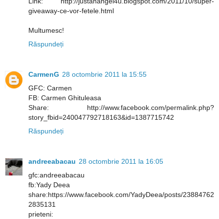
Link: http://justanangel4u.blogspot.com/2011/10/super-
giveaway-ce-vor-fetele.html
Multumesc!
Răspundeți
CarmenG
28 octombrie 2011 la 15:55
GFC: Carmen
FB: Carmen Ghituleasa
Share: http://www.facebook.com/permalink.php?
story_fbid=240047792718163&id=1387715742
Răspundeți
andreeabacau
28 octombrie 2011 la 16:05
gfc:andreeabacau
fb:Yady Deea
share:https://www.facebook.com/YadyDeea/posts/23884762
2835131
prieteni: