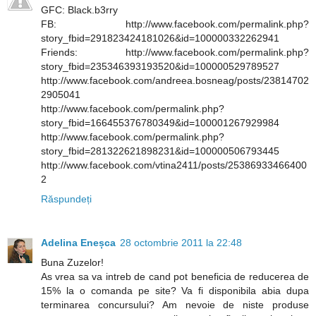
GFC: Black.b3rry
FB: http://www.facebook.com/permalink.php?
story_fbid=291823424181026&id=100000332262941
Friends: http://www.facebook.com/permalink.php?
story_fbid=235346393193520&id=100000529789527
http://www.facebook.com/andreea.bosneag/posts/23814702
2905041
http://www.facebook.com/permalink.php?
story_fbid=166455376780349&id=100001267929984
http://www.facebook.com/permalink.php?
story_fbid=281322621898231&id=100000506793445
http://www.facebook.com/vtina2411/posts/25386933466400
2
Răspundeți
Adelina Eneșca
28 octombrie 2011 la 22:48
Buna Zuzelor!
As vrea sa va intreb de cand pot beneficia de reducerea de
15% la o comanda pe site? Va fi disponibila abia dupa
terminarea concursului? Am nevoie de niste produse