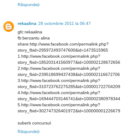
Răspundeți
rekaalina
28 octombrie 2011 la 06:47
gfc:rekaalina
fb:berzantu alina
share:http://www.facebook.com/permalink.php?
story_fbid=295972493747600&id=1473515965
1.http://www.facebook.com/permalink.php?
story_fbid=185203141560977&id=100002128672656
2.http://www.facebook.com/permalink.php?
story_fbid=239518699437438&id=100002116672706
3.http://www.facebook.com/permalink.php?
story_fbid=310723762275285&id=100001722704209
4.http://www.facebook.com/permalink.php?
story_fbid=169444703146741&id=100002380978344
5.http://www.facebook.com/permalink.php?
story_fbid=302747326401972&id=100000001226679
suberb concursul.
Răspundeți