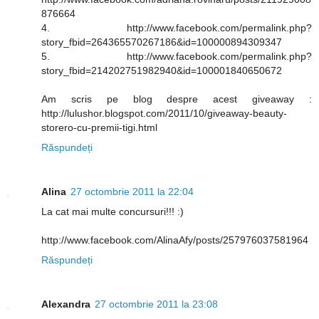
876664
4. http://www.facebook.com/permalink.php?
story_fbid=264365570267186&id=100000894309347
5. http://www.facebook.com/permalink.php?
story_fbid=214202751982940&id=100001840650672
Am scris pe blog despre acest giveaway :
http://lulushor.blogspot.com/2011/10/giveaway-beauty-
storero-cu-premii-tigi.html
Răspundeți
Alina
27 octombrie 2011 la 22:04
La cat mai multe concursuri!!! :)
http://www.facebook.com/AlinaAfy/posts/257976037581964
Răspundeți
Alexandra
27 octombrie 2011 la 23:08