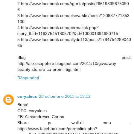
2.http://www.facebook.com/Agurita/posts/26619839675090
6
3.http://www.facebook.com/elseva5lei/posts/120887721353
100
4.http://www.facebook.com/permalink.php?
story_fbid=116375451805702&id=100001394680715
5.http://www.facebook.com/allyde113/posts/1784754289040
65
Blog post:
http://alixiesapphire.blogspot.com/2011/10/giveaway-
beauty-storero-cu-premii-tigi.html
Răspundeți
coryalecs
28 octombrie 2011 la 13:12
Buna!
GFC: coryalecs
FB: Alexandrescu Corina
Share pe wall-ul meu :
https://www.facebook.com/permalink.php?