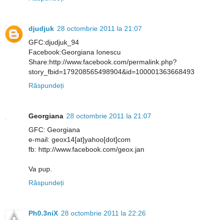
djudjuk
28 octombrie 2011 la 21:07
GFC:djudjuk_94
Facebook:Georgiana Ionescu
Share:http://www.facebook.com/permalink.php?
story_fbid=179208565498904&id=100001363668493
Răspundeți
Georgiana
28 octombrie 2011 la 21:07
GFC: Georgiana
e-mail: geox14[at]yahoo[dot]com
fb: http://www.facebook.com/geox.jan
Va pup.
Răspundeți
Ph0.3niX
28 octombrie 2011 la 22:26