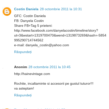
Costin Daniela
28 octombrie 2011 la 10:31
GFC: Costin Daniela
FB: Danyela Costin
Share FB+Tag 5 prieteni:
http://www.facebook.com/danyelacostin/timeline/story?
ut=3&wstart=1319700470&wend=1319873269&hash=-5854
995290714744562
e-mail: danyela_costin@yahoo.com
Răspundeți
Anonim
28 octombrie 2011 la 10:45
http://hainevintage.com
Rochite, incaltaminte si accesorii pe gustul tuturor!!!
va asteptam!
Răspundeți