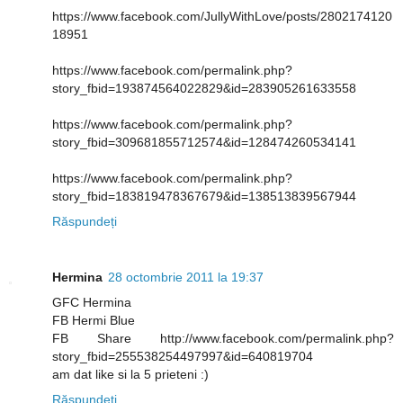
https://www.facebook.com/JullyWithLove/posts/2802174120
18951
https://www.facebook.com/permalink.php?
story_fbid=193874564022829&id=283905261633558
https://www.facebook.com/permalink.php?
story_fbid=309681855712574&id=128474260534141
https://www.facebook.com/permalink.php?
story_fbid=183819478367679&id=138513839567944
Răspundeți
Hermina
28 octombrie 2011 la 19:37
GFC Hermina
FB Hermi Blue
FB Share http://www.facebook.com/permalink.php?
story_fbid=255538254497997&id=640819704
am dat like si la 5 prieteni :)
Răspundeți