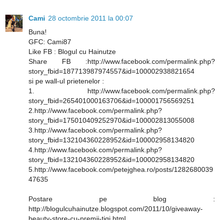
Cami
28 octombrie 2011 la 00:07
Buna!
GFC: Cami87
Like FB : Blogul cu Hainutze
Share FB :http://www.facebook.com/permalink.php?
story_fbid=187713987974557&id=100002938821654
si pe wall-ul prietenelor :
1. http://www.facebook.com/permalink.php?
story_fbid=265401000163706&id=100001756569251
2.http://www.facebook.com/permalink.php?
story_fbid=175010409252970&id=100002813055008
3.http://www.facebook.com/permalink.php?
story_fbid=132104360228952&id=100002958134820
4.http://www.facebook.com/permalink.php?
story_fbid=132104360228952&id=100002958134820
5.http://www.facebook.com/petejghea.ro/posts/1282680039
47635
Postare pe blog :
http://blogulcuhainutze.blogspot.com/2011/10/giveaway-
beauty-store-cu-premii-tigi.html