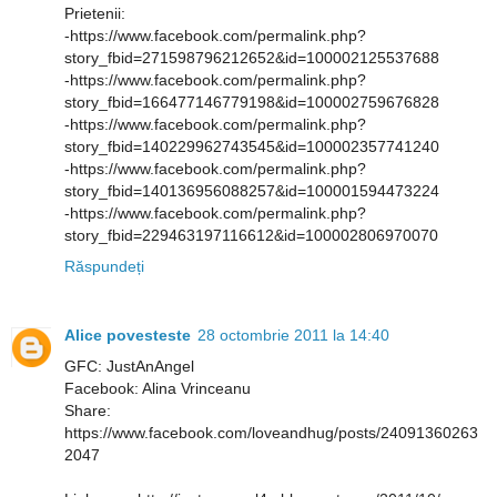
Prietenii:
-https://www.facebook.com/permalink.php?
story_fbid=271598796212652&id=100002125537688
-https://www.facebook.com/permalink.php?
story_fbid=166477146779198&id=100002759676828
-https://www.facebook.com/permalink.php?
story_fbid=140229962743545&id=100002357741240
-https://www.facebook.com/permalink.php?
story_fbid=140136956088257&id=100001594473224
-https://www.facebook.com/permalink.php?
story_fbid=229463197116612&id=100002806970070
Răspundeți
Alice povesteste
28 octombrie 2011 la 14:40
GFC: JustAnAngel
Facebook: Alina Vrinceanu
Share:
https://www.facebook.com/loveandhug/posts/24091360263
2047