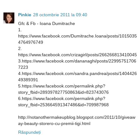
Pinkie
28 octombrie 2011 la 09:40
Gfc & Fb - Ioana Dumitrache
1.
https://www.facebook.com/Dumitrache.Ioana/posts/1015035
4764976749
2.
https://www.facebook.com/crizagirl/posts/266266813410045
3.https://www.facebook.com/dananaghi/posts/22995751706
7223
4.https://www.facebook.com/sandra.pandrea/posts/1404426
49389391
5.https://www.facebook.com/permalink.php?
story_fbid=289397827750863&id=823743076
6.https://www.facebook.com/permalink.php?
story_fbid=253664591347486&id=709987968
http://notanothermakeupblog.blogspot.com/2011/10/giveaw
ay-beauty-storero-cu-premii-tigi.html
Răspundeți