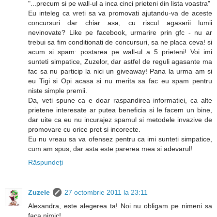
"...precum si pe wall-ul a inca cinci prieteni din lista voastra"
Eu inteleg ca vreti sa va promovati ajutandu-va de aceste
concursuri dar chiar asa, cu riscul agasarii lumii
nevinovate? Like pe facebook, urmarire prin gfc - nu ar
trebui sa fim conditionati de concursuri, sa ne placa ceva! si
acum si spam: postarea pe wall-ul a 5 prieteni! Voi imi
sunteti simpatice, Zuzelor, dar astfel de reguli agasante ma
fac sa nu particip la nici un giveaway! Pana la urma am si
eu Tigi si Opi acasa si nu merita sa fac eu spam pentru
niste simple premii.
Da, veti spune ca e doar raspandirea informatiei, ca alte
prietene interesate ar putea beneficia si le facem un bine,
dar uite ca eu nu incurajez spamul si metodele invazive de
promovare cu orice pret si incorecte.
Eu nu vreau sa va ofensez pentru ca imi sunteti simpatice,
cum am spus, dar asta este parerea mea si adevarul!
Răspundeți
Zuzele
27 octombrie 2011 la 23:11
Alexandra, este alegerea ta! Noi nu obligam pe nimeni sa
faca nimic!