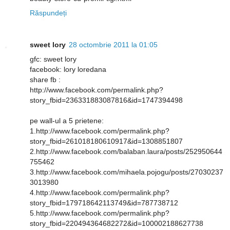
Răspundeți
sweet lory
28 octombrie 2011 la 01:05
gfc: sweet lory
facebook: lory loredana
share fb :
http://www.facebook.com/permalink.php?
story_fbid=236331883087816&id=1747394498
pe wall-ul a 5 prietene:
1.http://www.facebook.com/permalink.php?
story_fbid=261018180610917&id=1308851807
2.http://www.facebook.com/balaban.laura/posts/252950644
755462
3.http://www.facebook.com/mihaela.pojogu/posts/27030237
3013980
4.http://www.facebook.com/permalink.php?
story_fbid=179718642113749&id=787738712
5.http://www.facebook.com/permalink.php?
story_fbid=220494364682272&id=100002188627738