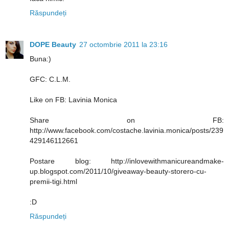
Răspundeți
DOPE Beauty
27 octombrie 2011 la 23:16
Buna:)
GFC: C.L.M.
Like on FB: Lavinia Monica
Share on FB:
http://www.facebook.com/costache.lavinia.monica/posts/239
429146112661
Postare blog: http://inlovewithmanicureandmake-
up.blogspot.com/2011/10/giveaway-beauty-storero-cu-
premii-tigi.html
:D
Răspundeți