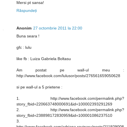
Mersi pt sansa!
Răspundeți
Anonim
27 octombrie 2011 la 22:00
Buna seara !
gfc : lulu
like fb : Luiza Gabriela Boltasu
Am postat pe wall-ul meu :
http://www.facebook.com/lulusor/posts/276561659050628
si pe wall-ul a 5 prietene :
1. http://www.facebook.com/permalink.php?
story_fbid=220663748000691&id=100002393291269
2. http://www.facebook.com/permalink.php?
story_fbid=238898172830959&id=100001086237510
3.
http://www.facebook.com/adriana.rovinaru/posts/211929008