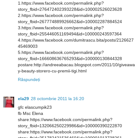
1.https://www.facebook.com/permalink.php?
story_fbid=276472402393228&id=100002526023628
2.https://www.facebook.com/permalink.php?
story_fbid=267774889926662&id=100002287884524
3.https://www.facebook.com/permalink.php?
story_fbid=255446051169494&id=100000243597364
4.https://www.facebook.com/dumitrascu.bita/posts/2126627
45469003
5.https://www.facebook.com/permalink.php?
story_fbid=166608636765293&id=100000130844328
postare:http://andreeabacau.blogspot.com/2011/10/giveawa
y-beauty-storero-cu-premii-tigi.html
Răspundeți
ela29
28 octombrie 2011 la 16:20
gfc elascumpik23
fb Msc Elena
share:https://www.facebook.com/permalink.php?
story_fbid=132066250229986&id=100000390222870
share:https://www.facebook.com/permalink.php?