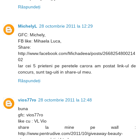
Răspundeți
MichelyL
28 octombrie 2011 la 12:29
GFC: Michely,
FB like: Mihaela Luca,
Share:
http://www.facebook.com/Michadeea/posts/2668254800214
02
Iar cei 5 prieteni pe peretele carora am postat link-ul de
concurs, sunt tag-uiti in share-ul meu.
Răspundeți
vios77ro
28 octombrie 2011 la 12:48
buna
gfc: vios77ro
like cu : VL Vio
share la mine pe wall :
http://www.pentrudive.com/2011/10/giveaway-beauty-