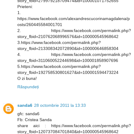
story_fbid=279979218709474&id=100001071752655
Prieteni:
1.
https://www.facebook.com/alexandrescucorinamagdalena/p
osts/260445584001701
2. https://www.facebook.com/permalink.php?
story_fbid=210762068996576&id=100000545968642
3.https://www.facebook.com/permalink.php?
story_fbid=213308342072890&id=100000646858304
4. https://www.facebook.com/permalink.php?
story_fbid=311060052244698&id=100001858907696
5.https://www.facebook.com/permalink.php?
story_fbid=192758530801627&id=100001594473224
O zi buna!
Răspundeți
sanda6
28 octombrie 2011 la 13:33
gfc: sanda6
Fb: Cristea Sanda
share aici : https://www.facebook.com/permalink.php?
story_fbid=120737084701840&id=100000545968642