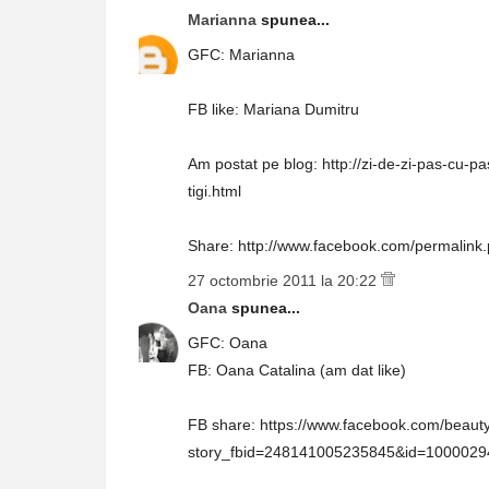
Marianna
spunea...
GFC: Marianna
FB like: Mariana Dumitru
Am postat pe blog: http://zi-de-zi-pas-cu-
tigi.html
Share: http://www.facebook.com/permali
27 octombrie 2011 la 20:22
Oana
spunea...
GFC: Oana
FB: Oana Catalina (am dat like)
FB share: https://www.facebook.com/beauty
story_fbid=248141005235845&id=100002