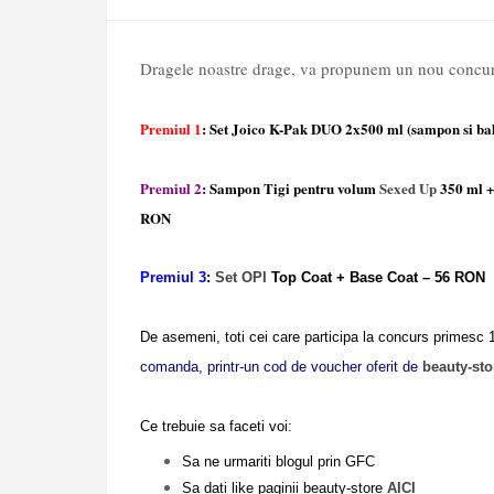
Dragele noastre drage, va propunem un nou concur
Premiul 1
: Set Joico K-Pak DUO 2x500 ml (sampon si b
Premiul 2
: Sampon Tigi pentru volum
Sexed Up
350 ml +
RON
Premiul 3
:
Set OPI
Top Coat + Base Coat – 56 RON
De asemeni, toti cei
care participa la concurs primesc
comanda, printr-un cod de voucher oferit de
beauty-sto
Ce trebuie sa faceti voi:
Sa ne urmariti blogul prin GFC
Sa dati like paginii beauty-store
AICI