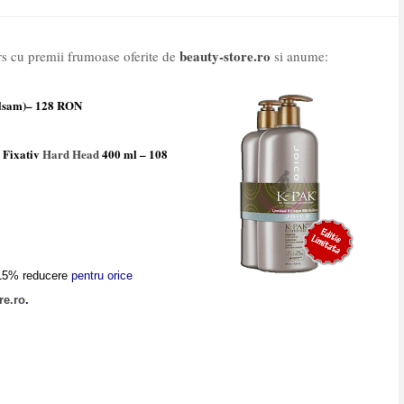
beauty-store.ro
s cu premii frumoase oferite de
si anume:
alsam)– 128 RON
 Fixativ
Hard Head
400 ml – 108
 15% reducere
pentru orice
re.ro
.