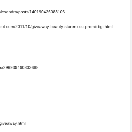
talexandra/posts/140190426083106
spot.com/2011/10/giveaway-beauty-storero-cu-premii-tigi.html
sts/296939460333688
/giveaway.html