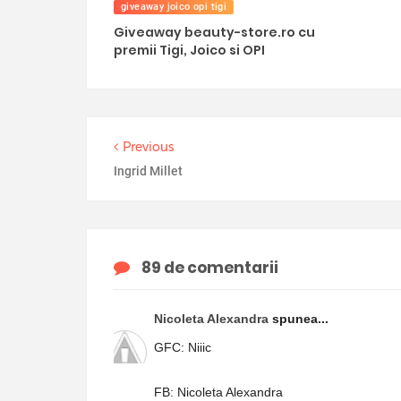
giveaway joico opi tigi
Giveaway beauty-store.ro cu
premii Tigi, Joico si OPI
Previous
Ingrid Millet
89 de comentarii
Nicoleta Alexandra
spunea...
GFC: Niiic
FB: Nicoleta Alexandra