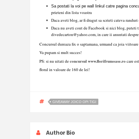
Sa postati la voi pe wall linkul catre pagina conc
prieteni din lista voastra
D
aca
aveti blog, ar fi dragut sa scrieti cateva randur
Daca nu aveti cont de Facebook si nici blog, puteti tr
divedecarton@yahoo.com, in care ii anuntati despre
Concursul dureaza fix o saptamana, urmand ca joia viitoare
Va pupam si mult succes!
concursul www.florifrumoase.ro
PS: si nu uitati de
care es
floral in valoare de 160 de lei!
GIVEAWAY JOICO OPI TIGI
Author Bio