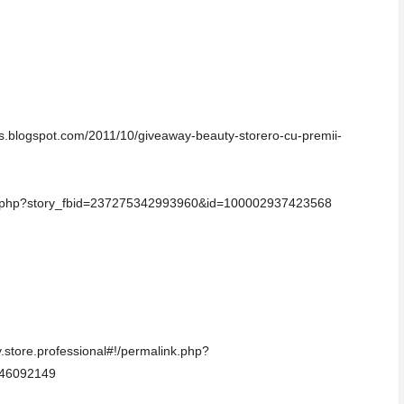
pas.blogspot.com/2011/10/giveaway-beauty-storero-cu-premii-
nk.php?story_fbid=237275342993960&id=100002937423568
.store.professional#!/permalink.php?
946092149