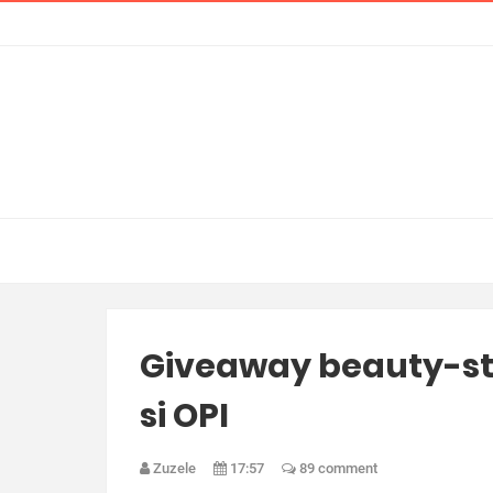
Giveaway beauty-stor
si OPI
Zuzele
17:57
89 comment