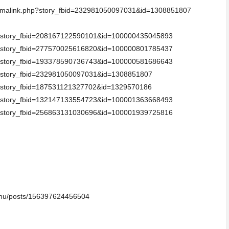
ermalink.php?story_fbid=232981050097031&id=1308851807
hp?story_fbid=208167122590101&id=100000435045893
hp?story_fbid=277570025616820&id=100000801785437
hp?story_fbid=193378590736743&id=100000581686643
hp?story_fbid=232981050097031&id=1308851807
p?story_fbid=187531121327702&id=1329570186
hp?story_fbid=132147133554723&id=100001363668493
hp?story_fbid=256863131030696&id=100001939725816
eanu/posts/156397624456504