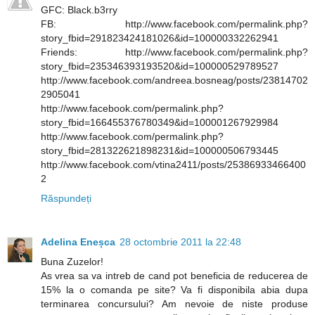
GFC: Black.b3rry
FB: http://www.facebook.com/permalink.php?
story_fbid=291823424181026&id=100000332262941
Friends: http://www.facebook.com/permalink.php?
story_fbid=235346393193520&id=100000529789527
http://www.facebook.com/andreea.bosneag/posts/23814702
2905041
http://www.facebook.com/permalink.php?
story_fbid=166455376780349&id=100001267929984
http://www.facebook.com/permalink.php?
story_fbid=281322621898231&id=100000506793445
http://www.facebook.com/vtina2411/posts/25386933466400
2
Răspundeți
Adelina Eneșca
28 octombrie 2011 la 22:48
Buna Zuzelor!
As vrea sa va intreb de cand pot beneficia de reducerea de
15% la o comanda pe site? Va fi disponibila abia dupa
terminarea concursului? Am nevoie de niste produse