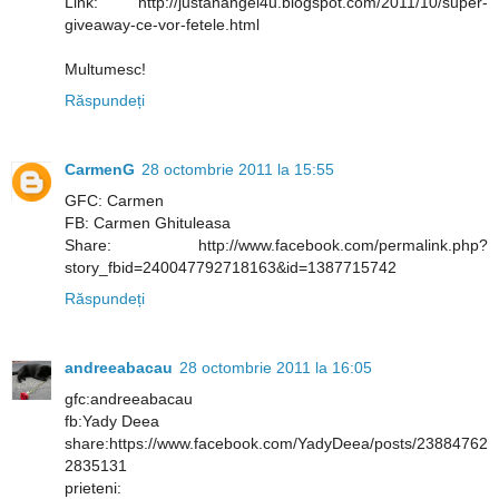
Link: http://justanangel4u.blogspot.com/2011/10/super-
giveaway-ce-vor-fetele.html
Multumesc!
Răspundeți
CarmenG
28 octombrie 2011 la 15:55
GFC: Carmen
FB: Carmen Ghituleasa
Share: http://www.facebook.com/permalink.php?
story_fbid=240047792718163&id=1387715742
Răspundeți
andreeabacau
28 octombrie 2011 la 16:05
gfc:andreeabacau
fb:Yady Deea
share:https://www.facebook.com/YadyDeea/posts/23884762
2835131
prieteni: