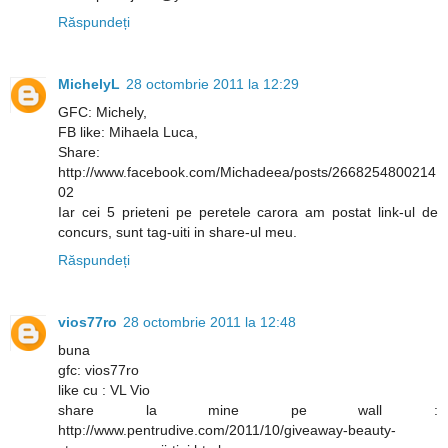
Răspundeți
MichelyL
28 octombrie 2011 la 12:29
GFC: Michely,
FB like: Mihaela Luca,
Share:
http://www.facebook.com/Michadeea/posts/2668254800214
02
Iar cei 5 prieteni pe peretele carora am postat link-ul de
concurs, sunt tag-uiti in share-ul meu.
Răspundeți
vios77ro
28 octombrie 2011 la 12:48
buna
gfc: vios77ro
like cu : VL Vio
share la mine pe wall :
http://www.pentrudive.com/2011/10/giveaway-beauty-