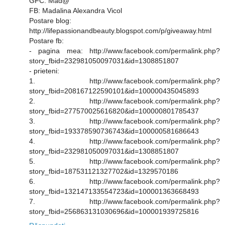
GFC: Mad@
FB: Madalina Alexandra Vicol
Postare blog:
http://lifepassionandbeauty.blogspot.com/p/giveaway.html
Postare fb:
- pagina mea: http://www.facebook.com/permalink.php?
story_fbid=232981050097031&id=1308851807
- prieteni:
1. http://www.facebook.com/permalink.php?
story_fbid=208167122590101&id=100000435045893
2. http://www.facebook.com/permalink.php?
story_fbid=277570025616820&id=100000801785437
3. http://www.facebook.com/permalink.php?
story_fbid=193378590736743&id=100000581686643
4. http://www.facebook.com/permalink.php?
story_fbid=232981050097031&id=1308851807
5. http://www.facebook.com/permalink.php?
story_fbid=187531121327702&id=1329570186
6. http://www.facebook.com/permalink.php?
story_fbid=132147133554723&id=100001363668493
7. http://www.facebook.com/permalink.php?
story_fbid=256863131030696&id=100001939725816