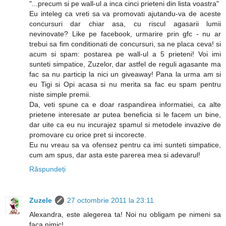
"...precum si pe wall-ul a inca cinci prieteni din lista voastra"
Eu inteleg ca vreti sa va promovati ajutandu-va de aceste
concursuri dar chiar asa, cu riscul agasarii lumii
nevinovate? Like pe facebook, urmarire prin gfc - nu ar
trebui sa fim conditionati de concursuri, sa ne placa ceva! si
acum si spam: postarea pe wall-ul a 5 prieteni! Voi imi
sunteti simpatice, Zuzelor, dar astfel de reguli agasante ma
fac sa nu particip la nici un giveaway! Pana la urma am si
eu Tigi si Opi acasa si nu merita sa fac eu spam pentru
niste simple premii.
Da, veti spune ca e doar raspandirea informatiei, ca alte
prietene interesate ar putea beneficia si le facem un bine,
dar uite ca eu nu incurajez spamul si metodele invazive de
promovare cu orice pret si incorecte.
Eu nu vreau sa va ofensez pentru ca imi sunteti simpatice,
cum am spus, dar asta este parerea mea si adevarul!
Răspundeți
Zuzele
27 octombrie 2011 la 23:11
Alexandra, este alegerea ta! Noi nu obligam pe nimeni sa
faca nimic!