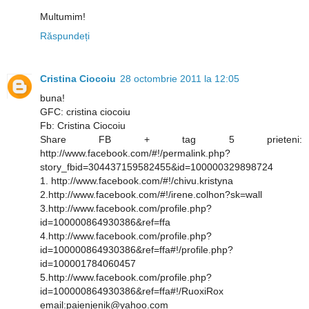
Multumim!
Răspundeți
Cristina Ciocoiu
28 octombrie 2011 la 12:05
buna!
GFC: cristina ciocoiu
Fb: Cristina Ciocoiu
Share FB + tag 5 prieteni:
http://www.facebook.com/#!/permalink.php?
story_fbid=304437159582455&id=100000329898724
1. http://www.facebook.com/#!/chivu.kristyna
2.http://www.facebook.com/#!/irene.colhon?sk=wall
3.http://www.facebook.com/profile.php?
id=100000864930386&ref=ffa
4.http://www.facebook.com/profile.php?
id=100000864930386&ref=ffa#!/profile.php?
id=100001784060457
5.http://www.facebook.com/profile.php?
id=100000864930386&ref=ffa#!/RuoxiRox
email:paienjenik@yahoo.com