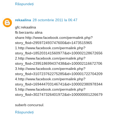
Răspundeți
rekaalina
28 octombrie 2011 la 06:47
gfc:rekaalina
fb:berzantu alina
share:http://www.facebook.com/permalink.php?
story_fbid=295972493747600&id=1473515965
1.http://www.facebook.com/permalink.php?
story_fbid=185203141560977&id=100002128672656
2.http://www.facebook.com/permalink.php?
story_fbid=239518699437438&id=100002116672706
3.http://www.facebook.com/permalink.php?
story_fbid=310723762275285&id=100001722704209
4.http://www.facebook.com/permalink.php?
story_fbid=169444703146741&id=100002380978344
5.http://www.facebook.com/permalink.php?
story_fbid=302747326401972&id=100000001226679
suberb concursul.
Răspundeți