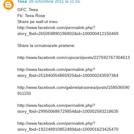
Teea
28 octombrie 2011 la 11:55
GFC: Teea
Fb: Teea Rose
Share pe wall-ul meu:
http://www.facebook.com/permalink.php?
story_fbid=265059890196802&id=100000412150469
Share la urmatoarele prietene:
http://www.facebook.com/cojocarii/posts/227592767304613
http://www.facebook.com/permalink.php?
story_fbid=251840054865925&id=100000243597364
http://www.facebook.com/gabrielatrasnea/posts/158506590
911150
http://www.facebook.com/permalink.php?
story_fbid=299500686729854&id=100002583218635
http://www.facebook.com/permalink.php?
story_fbid=192248910852489&id=100001623425470