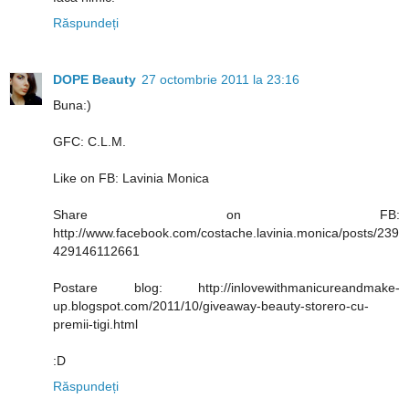
Răspundeți
DOPE Beauty
27 octombrie 2011 la 23:16
Buna:)
GFC: C.L.M.
Like on FB: Lavinia Monica
Share on FB:
http://www.facebook.com/costache.lavinia.monica/posts/239
429146112661
Postare blog: http://inlovewithmanicureandmake-
up.blogspot.com/2011/10/giveaway-beauty-storero-cu-
premii-tigi.html
:D
Răspundeți