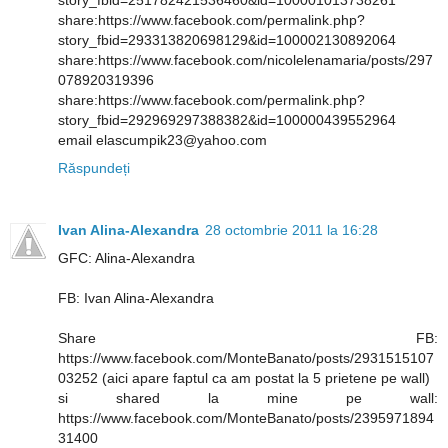
story_fbid=251782421536460&id=100001013738261
share:https://www.facebook.com/permalink.php?
story_fbid=293313820698129&id=100002130892064
share:https://www.facebook.com/nicolelenamaria/posts/297
078920319396
share:https://www.facebook.com/permalink.php?
story_fbid=292969297388382&id=100000439552964
email elascumpik23@yahoo.com
Răspundeți
Ivan Alina-Alexandra
28 octombrie 2011 la 16:28
GFC: Alina-Alexandra
FB: Ivan Alina-Alexandra
Share FB:
https://www.facebook.com/MonteBanato/posts/2931515107
03252 (aici apare faptul ca am postat la 5 prietene pe wall)
si shared la mine pe wall:
https://www.facebook.com/MonteBanato/posts/2395971894
31400