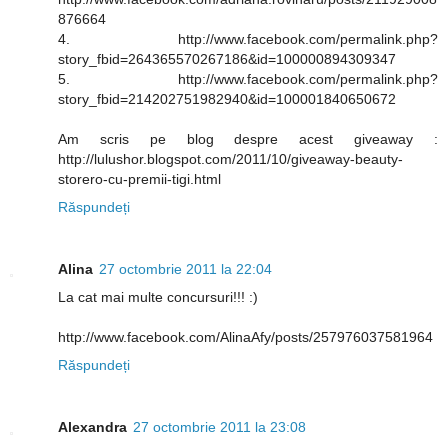
876664
4. http://www.facebook.com/permalink.php?
story_fbid=264365570267186&id=100000894309347
5. http://www.facebook.com/permalink.php?
story_fbid=214202751982940&id=100001840650672
Am scris pe blog despre acest giveaway :
http://lulushor.blogspot.com/2011/10/giveaway-beauty-
storero-cu-premii-tigi.html
Răspundeți
Alina
27 octombrie 2011 la 22:04
La cat mai multe concursuri!!! :)
http://www.facebook.com/AlinaAfy/posts/257976037581964
Răspundeți
Alexandra
27 octombrie 2011 la 23:08