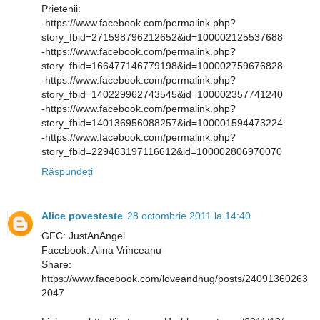
Prietenii:
-https://www.facebook.com/permalink.php?
story_fbid=271598796212652&id=100002125537688
-https://www.facebook.com/permalink.php?
story_fbid=166477146779198&id=100002759676828
-https://www.facebook.com/permalink.php?
story_fbid=140229962743545&id=100002357741240
-https://www.facebook.com/permalink.php?
story_fbid=140136956088257&id=100001594473224
-https://www.facebook.com/permalink.php?
story_fbid=229463197116612&id=100002806970070
Răspundeți
Alice povesteste
28 octombrie 2011 la 14:40
GFC: JustAnAngel
Facebook: Alina Vrinceanu
Share:
https://www.facebook.com/loveandhug/posts/24091360263
2047