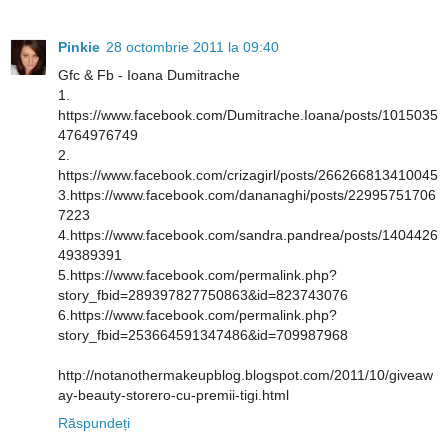
Pinkie
28 octombrie 2011 la 09:40
Gfc & Fb - Ioana Dumitrache
1.
https://www.facebook.com/Dumitrache.Ioana/posts/1015035
4764976749
2.
https://www.facebook.com/crizagirl/posts/266266813410045
3.https://www.facebook.com/dananaghi/posts/22995751706
7223
4.https://www.facebook.com/sandra.pandrea/posts/1404426
49389391
5.https://www.facebook.com/permalink.php?
story_fbid=289397827750863&id=823743076
6.https://www.facebook.com/permalink.php?
story_fbid=253664591347486&id=709987968
http://notanothermakeupblog.blogspot.com/2011/10/giveaw
ay-beauty-storero-cu-premii-tigi.html
Răspundeți