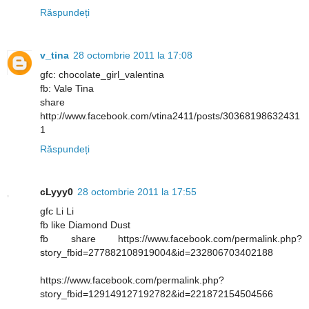
Răspundeți
v_tina
28 octombrie 2011 la 17:08
gfc: chocolate_girl_valentina
fb: Vale Tina
share
http://www.facebook.com/vtina2411/posts/30368198632431
1
Răspundeți
cLyyy0
28 octombrie 2011 la 17:55
gfc Li Li
fb like Diamond Dust
fb share https://www.facebook.com/permalink.php?
story_fbid=277882108919004&id=232806703402188
https://www.facebook.com/permalink.php?
story_fbid=129149127192782&id=221872154504566