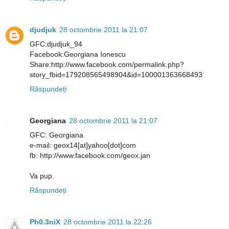
djudjuk
28 octombrie 2011 la 21:07
GFC:djudjuk_94
Facebook:Georgiana Ionescu
Share:http://www.facebook.com/permalink.php?
story_fbid=179208565498904&id=100001363668493
Răspundeți
Georgiana
28 octombrie 2011 la 21:07
GFC: Georgiana
e-mail: geox14[at]yahoo[dot]com
fb: http://www.facebook.com/geox.jan
Va pup.
Răspundeți
Ph0.3niX
28 octombrie 2011 la 22:26