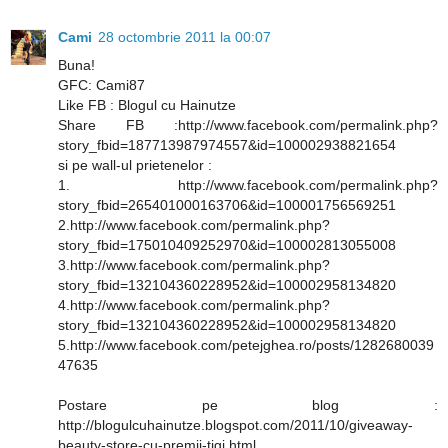
Cami
28 octombrie 2011 la 00:07
Buna!
GFC: Cami87
Like FB : Blogul cu Hainutze
Share FB :http://www.facebook.com/permalink.php?
story_fbid=187713987974557&id=100002938821654
si pe wall-ul prietenelor :
1. http://www.facebook.com/permalink.php?
story_fbid=265401000163706&id=100001756569251
2.http://www.facebook.com/permalink.php?
story_fbid=175010409252970&id=100002813055008
3.http://www.facebook.com/permalink.php?
story_fbid=132104360228952&id=100002958134820
4.http://www.facebook.com/permalink.php?
story_fbid=132104360228952&id=100002958134820
5.http://www.facebook.com/petejghea.ro/posts/1282680039
47635
Postare pe blog :
http://blogulcuhainutze.blogspot.com/2011/10/giveaway-
beauty-store-cu-premii-tigi.html