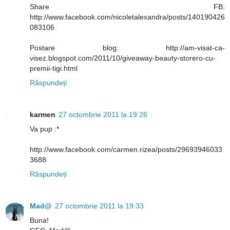
Share FB:
http://www.facebook.com/nicoletalexandra/posts/140190426
083106
Postare blog: http://am-visat-ca-
visez.blogspot.com/2011/10/giveaway-beauty-storero-cu-
premii-tigi.html
Răspundeți
karmen
27 octombrie 2011 la 19:26
Va pup :*
http://www.facebook.com/carmen.rizea/posts/29693946033
3688
Răspundeți
Mad@
27 octombrie 2011 la 19:33
Buna!