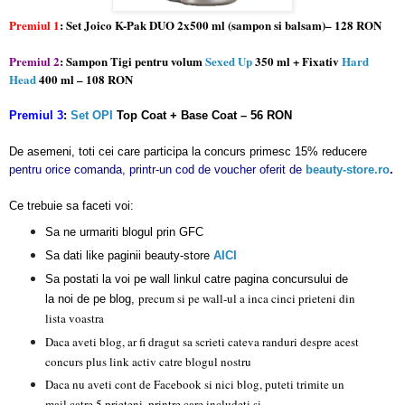
Premiul 1
: Set Joico K-Pak DUO 2x500 ml (sampon si balsam)– 128 RON
Premiul 2
: Sampon Tigi pentru volum
Sexed Up
350 ml + Fixativ
Hard
Head
400 ml – 108 RON
Premiul 3
:
Set OPI
Top Coat + Base Coat – 56 RON
De asemeni, toti cei
care participa la concurs primesc 15% reducere
pentru orice comanda, printr-un cod de voucher oferit de
beauty-store.ro
.
Ce trebuie sa faceti voi:
Sa ne urmariti blogul prin GFC
Sa dati like paginii beauty-store
AICI
Sa postati la voi pe wall linkul catre pagina concursului de
precum si pe wall-ul a inca cinci prieteni din
la noi de pe blog,
lista voastra
D
aca
aveti blog, ar fi dragut sa scrieti cateva randuri despre acest
concurs plus link activ catre blogul nostru
Daca nu aveti cont de Facebook si nici blog, puteti trimite un
mail catre 5 prieteni, printre care includeti si