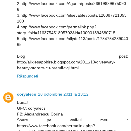
2.http://www.facebook.com/Agurita/posts/26619839675090
6
3.http://www.facebook.com/elseva5lei/posts/120887721353
100
4.http://www.facebook.com/permalink.php?
story_fbid=116375451805702&id=100001394680715
5.http://www.facebook.com/allyde113/posts/1784754289040
65
Blog post:
http://alixiesapphire.blogspot.com/2011/10/giveaway-
beauty-storero-cu-premii-tigi.html
Răspundeți
coryalecs
28 octombrie 2011 la 13:12
Buna!
GFC: coryalecs
FB: Alexandrescu Corina
Share pe wall-ul meu :
https://www.facebook.com/permalink.php?