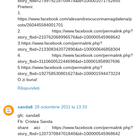
story_fbid=279979218709474&id=100001071752655
Prieteni:
1.
https://www.facebook.com/alexandrescucorinamagdalena/p
osts/260445584001701
2. https://www.facebook.com/permalink.php?
story_fbid=210762068996576&id=100000545968642
3.https://www.facebook.com/permalink.php?
story_fbid=213308342072890&id=100000646858304
4. https://www.facebook.com/permalink.php?
story_fbid=311060052244698&id=100001858907696
5.https://www.facebook.com/permalink.php?
story_fbid=192758530801627&id=100001594473224
O zi buna!
Răspundeți
sanda6
28 octombrie 2011 la 13:33
gfc: sanda6
Fb: Cristea Sanda
share aici : https://www.facebook.com/permalink.php?
story_fbid=120737084701840&id=100000545968642