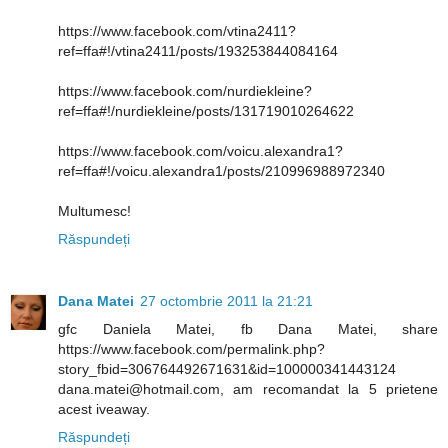
https://www.facebook.com/vtina2411?
ref=ffa#!/vtina2411/posts/193253844084164
https://www.facebook.com/nurdiekleine?
ref=ffa#!/nurdiekleine/posts/131719010264622
https://www.facebook.com/voicu.alexandra1?
ref=ffa#!/voicu.alexandra1/posts/210996988972340
Multumesc!
Răspundeți
Dana Matei
27 octombrie 2011 la 21:21
gfc Daniela Matei, fb Dana Matei, share
https://www.facebook.com/permalink.php?
story_fbid=306764492671631&id=100000341443124
dana.matei@hotmail.com, am recomandat la 5 prietene
acest iveaway.
Răspundeți