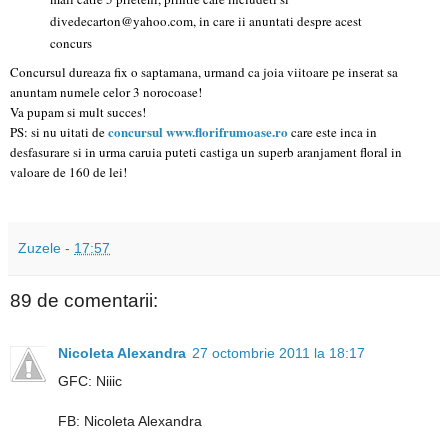
divedecarton@yahoo.com, in care ii anuntati despre acest
concurs
Concursul dureaza fix o saptamana, urmand ca joia viitoare pe inserat sa
anuntam numele celor 3 norocoase!
Va pupam si mult succes!
concursul www.florifrumoase.ro
PS: si nu uitati de
care este inca in
desfasurare si in urma caruia puteti castiga un superb aranjament floral in
valoare de 160 de lei!
Zuzele
-
17:57
89 de comentarii:
Nicoleta Alexandra
27 octombrie 2011 la 18:17
GFC: Niiic
FB: Nicoleta Alexandra