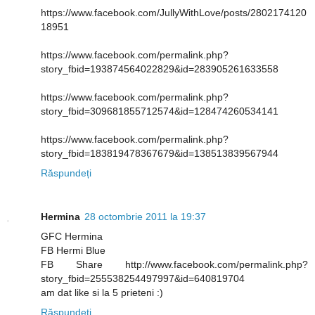
https://www.facebook.com/JullyWithLove/posts/2802174120
18951
https://www.facebook.com/permalink.php?
story_fbid=193874564022829&id=283905261633558
https://www.facebook.com/permalink.php?
story_fbid=309681855712574&id=128474260534141
https://www.facebook.com/permalink.php?
story_fbid=183819478367679&id=138513839567944
Răspundeți
Hermina
28 octombrie 2011 la 19:37
GFC Hermina
FB Hermi Blue
FB Share http://www.facebook.com/permalink.php?
story_fbid=255538254497997&id=640819704
am dat like si la 5 prieteni :)
Răspundeți