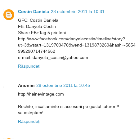
Costin Daniela
28 octombrie 2011 la 10:31
GFC: Costin Daniela
FB: Danyela Costin
Share FB+Tag 5 prieteni:
http://www.facebook.com/danyelacostin/timeline/story?
ut=3&wstart=1319700470&wend=1319873269&hash=-5854
995290714744562
e-mail: danyela_costin@yahoo.com
Răspundeți
Anonim
28 octombrie 2011 la 10:45
http://hainevintage.com
Rochite, incaltaminte si accesorii pe gustul tuturor!!!
va asteptam!
Răspundeți