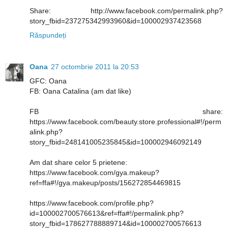
Share: http://www.facebook.com/permalink.php?
story_fbid=237275342993960&id=100002937423568
Răspundeți
Oana
27 octombrie 2011 la 20:53
GFC: Oana
FB: Oana Catalina (am dat like)
FB share:
https://www.facebook.com/beauty.store.professional#!/perm
alink.php?
story_fbid=248141005235845&id=100002946092149
Am dat share celor 5 prietene:
https://www.facebook.com/gya.makeup?
ref=ffa#!/gya.makeup/posts/156272854469815
https://www.facebook.com/profile.php?
id=100002700576613&ref=ffa#!/permalink.php?
story_fbid=178627788889714&id=100002700576613