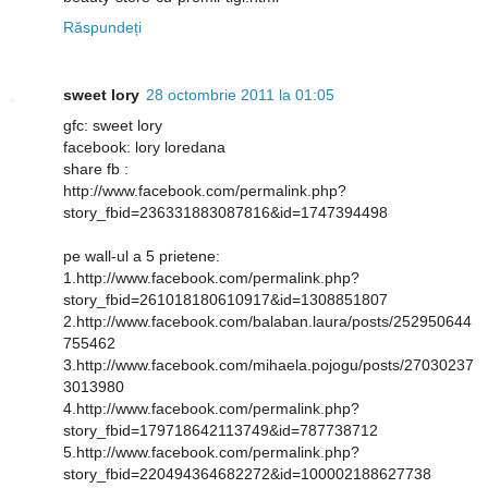
Răspundeți
sweet lory
28 octombrie 2011 la 01:05
gfc: sweet lory
facebook: lory loredana
share fb :
http://www.facebook.com/permalink.php?
story_fbid=236331883087816&id=1747394498
pe wall-ul a 5 prietene:
1.http://www.facebook.com/permalink.php?
story_fbid=261018180610917&id=1308851807
2.http://www.facebook.com/balaban.laura/posts/252950644
755462
3.http://www.facebook.com/mihaela.pojogu/posts/27030237
3013980
4.http://www.facebook.com/permalink.php?
story_fbid=179718642113749&id=787738712
5.http://www.facebook.com/permalink.php?
story_fbid=220494364682272&id=100002188627738