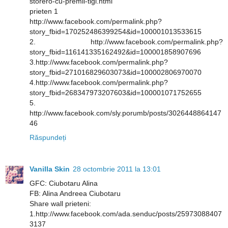
storero-cu-premii-tigi.html
prieten 1
http://www.facebook.com/permalink.php?
story_fbid=170252486399254&id=100001013533615
2. http://www.facebook.com/permalink.php?
story_fbid=116141335162492&id=100001858907696
3.http://www.facebook.com/permalink.php?
story_fbid=271016829603073&id=100002806970070
4.http://www.facebook.com/permalink.php?
story_fbid=268347973207603&id=100001071752655
5.
http://www.facebook.com/sly.porumb/posts/3026448864147
46
Răspundeți
Vanilla Skin
28 octombrie 2011 la 13:01
GFC: Ciubotaru Alina
FB: Alina Andreea Ciubotaru
Share wall prieteni:
1.http://www.facebook.com/ada.senduc/posts/25973088407
3137