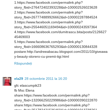
1.https://www.facebook.com/permalink.php?
story_fbid=276472402393228&id=100002526023628
2.https://www.facebook.com/permalink.php?
story_fbid=267774889926662&id=100002287884524
3.https://www.facebook.com/permalink.php?
story_fbid=255446051169494&id=100000243597364
4.https://www.facebook.com/dumitrascu.bita/posts/2126627
45469003
5.https://www.facebook.com/permalink.php?
story_fbid=166608636765293&id=100000130844328
postare:http://andreeabacau.blogspot.com/2011/10/giveawa
y-beauty-storero-cu-premii-tigi.html
Răspundeți
ela29
28 octombrie 2011 la 16:20
gfc elascumpik23
fb Msc Elena
share:https://www.facebook.com/permalink.php?
story_fbid=132066250229986&id=100000390222870
share:https://www.facebook.com/permalink.php?