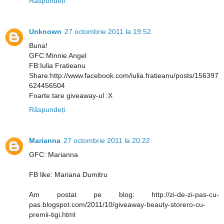
Răspundeți
Unknown
27 octombrie 2011 la 19:52
Buna!
GFC:Minnie Angel
FB:Iulia Fratieanu
Share:http://www.facebook.com/iulia.fratieanu/posts/156397
624456504
Foarte tare giveaway-ul :X
Răspundeți
Marianna
27 octombrie 2011 la 20:22
GFC: Marianna
FB like: Mariana Dumitru
Am postat pe blog: http://zi-de-zi-pas-cu-
pas.blogspot.com/2011/10/giveaway-beauty-storero-cu-
premii-tigi.html