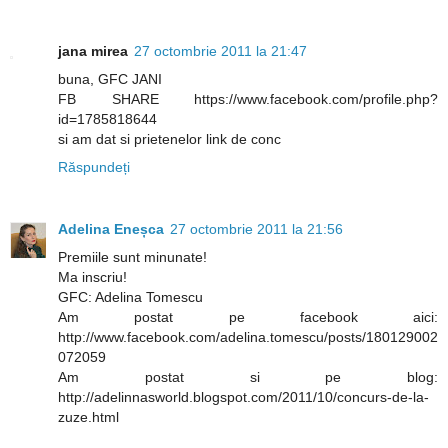
jana mirea
27 octombrie 2011 la 21:47
buna, GFC JANI
FB SHARE https://www.facebook.com/profile.php?
id=1785818644
si am dat si prietenelor link de conc
Răspundeți
Adelina Eneșca
27 octombrie 2011 la 21:56
Premiile sunt minunate!
Ma inscriu!
GFC: Adelina Tomescu
Am postat pe facebook aici:
http://www.facebook.com/adelina.tomescu/posts/180129002
072059
Am postat si pe blog:
http://adelinnasworld.blogspot.com/2011/10/concurs-de-la-
zuze.html