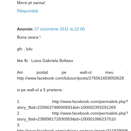
Mersi pt sansa!
Răspundeți
Anonim
27 octombrie 2011 la 22:00
Buna seara !
gfc : lulu
like fb : Luiza Gabriela Boltasu
Am postat pe wall-ul meu :
http://www.facebook.com/lulusor/posts/276561659050628
si pe wall-ul a 5 prietene :
1. http://www.facebook.com/permalink.php?
story_fbid=220663748000691&id=100002393291269
2. http://www.facebook.com/permalink.php?
story_fbid=238898172830959&id=100001086237510
3.
http://www.facebook.com/adriana.rovinaru/posts/211929008