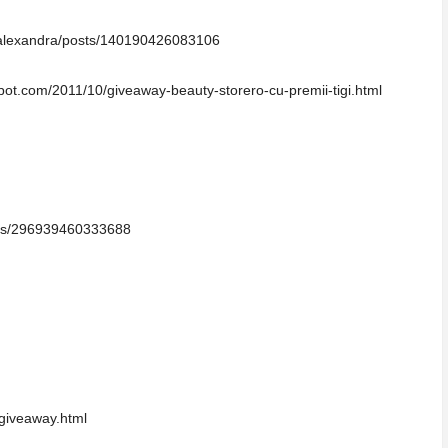
talexandra/posts/140190426083106
spot.com/2011/10/giveaway-beauty-storero-cu-premii-tigi.html
sts/296939460333688
/giveaway.html