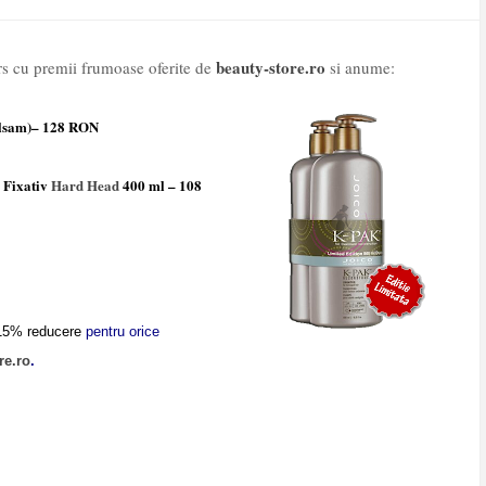
beauty-store.ro
s cu premii frumoase oferite de
si anume:
alsam)– 128 RON
 Fixativ
Hard Head
400 ml – 108
 15% reducere
pentru orice
re.ro
.