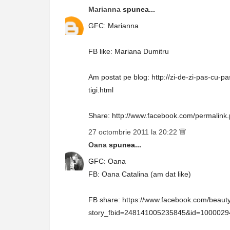
Marianna
spunea...
GFC: Marianna
FB like: Mariana Dumitru
Am postat pe blog: http://zi-de-zi-pas-cu-
tigi.html
Share: http://www.facebook.com/permali
27 octombrie 2011 la 20:22
Oana
spunea...
GFC: Oana
FB: Oana Catalina (am dat like)
FB share: https://www.facebook.com/beauty
story_fbid=248141005235845&id=100002