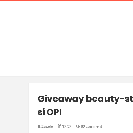
Giveaway beauty-stor
si OPI
Zuzele
17:57
89 comment