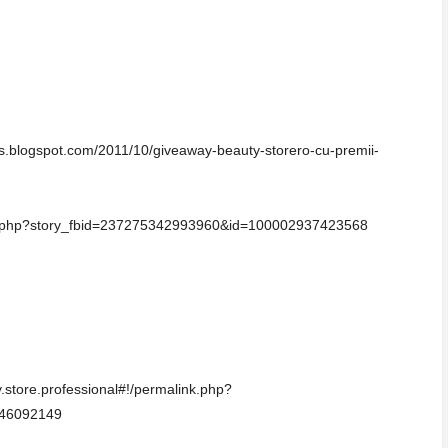
pas.blogspot.com/2011/10/giveaway-beauty-storero-cu-premii-
nk.php?story_fbid=237275342993960&id=100002937423568
.store.professional#!/permalink.php?
946092149