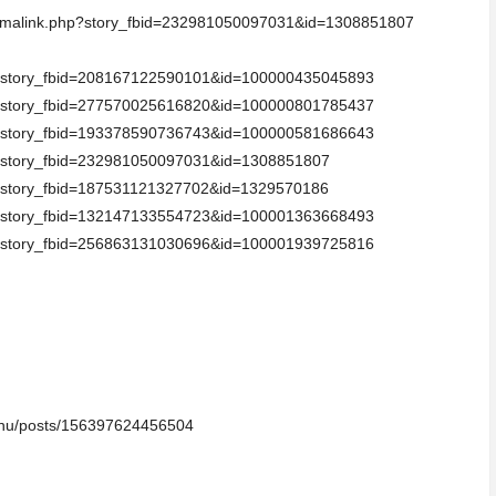
ermalink.php?story_fbid=232981050097031&id=1308851807
hp?story_fbid=208167122590101&id=100000435045893
hp?story_fbid=277570025616820&id=100000801785437
hp?story_fbid=193378590736743&id=100000581686643
hp?story_fbid=232981050097031&id=1308851807
p?story_fbid=187531121327702&id=1329570186
hp?story_fbid=132147133554723&id=100001363668493
hp?story_fbid=256863131030696&id=100001939725816
eanu/posts/156397624456504