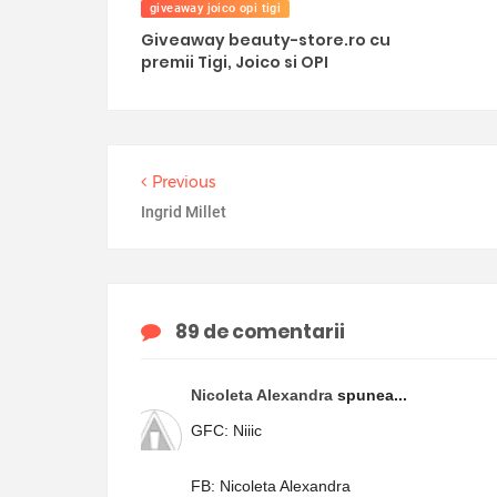
giveaway joico opi tigi
Giveaway beauty-store.ro cu
premii Tigi, Joico si OPI
Previous
Ingrid Millet
89 de comentarii
Nicoleta Alexandra
spunea...
GFC: Niiic
FB: Nicoleta Alexandra