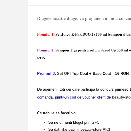
Dragele noastre drage, va propunem un nou concur
Premiul 1
: Set Joico K-Pak DUO 2x500 ml (sampon si b
Premiul 2
: Sampon Tigi pentru volum
Sexed Up
350 ml +
RON
Premiul 3
:
Set OPI
Top Coat + Base Coat – 56 RON
De asemeni, toti cei
care participa la concurs primesc
comanda, printr-un cod de voucher oferit de
beauty-sto
Ce trebuie sa faceti voi:
Sa ne urmariti blogul prin GFC
Sa dati like paginii beauty-store
AICI