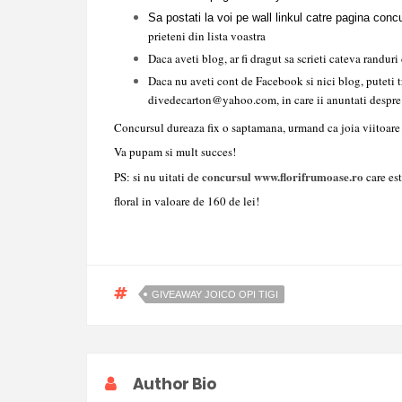
Sa postati la voi pe wall linkul catre pagina conc
prieteni din lista voastra
D
aca
aveti blog, ar fi dragut sa scrieti cateva randur
Daca nu aveti cont de Facebook si nici blog, puteti tr
divedecarton@yahoo.com, in care ii anuntati despre
Concursul dureaza fix o saptamana, urmand ca joia viitoare
Va pupam si mult succes!
concursul www.florifrumoase.ro
PS: si nu uitati de
care es
floral in valoare de 160 de lei!
GIVEAWAY JOICO OPI TIGI
Author Bio