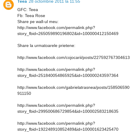
Teea
28 octombrie 2011 la 11:55
GFC: Teea
Fb: Teea Rose
Share pe wall-ul meu:
http://www.facebook.com/permalink.php?
story_fbid=265059890196802&id=100000412150469
Share la urmatoarele prietene:
http://www.facebook.com/cojocarii/posts/227592767304613
http://www.facebook.com/permalink.php?
story_fbid=251840054865925&id=100000243597364
http://www.facebook.com/gabrielatrasnea/posts/158506590
911150
http://www.facebook.com/permalink.php?
story_fbid=299500686729854&id=100002583218635
http://www.facebook.com/permalink.php?
story_fbid=192248910852489&id=100001623425470