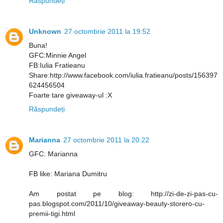
Răspundeți
Unknown
27 octombrie 2011 la 19:52
Buna!
GFC:Minnie Angel
FB:Iulia Fratieanu
Share:http://www.facebook.com/iulia.fratieanu/posts/156397
624456504
Foarte tare giveaway-ul :X
Răspundeți
Marianna
27 octombrie 2011 la 20:22
GFC: Marianna
FB like: Mariana Dumitru
Am postat pe blog: http://zi-de-zi-pas-cu-
pas.blogspot.com/2011/10/giveaway-beauty-storero-cu-
premii-tigi.html