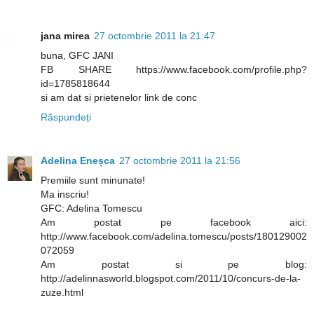
jana mirea
27 octombrie 2011 la 21:47
buna, GFC JANI
FB SHARE https://www.facebook.com/profile.php?
id=1785818644
si am dat si prietenelor link de conc
Răspundeți
Adelina Eneșca
27 octombrie 2011 la 21:56
Premiile sunt minunate!
Ma inscriu!
GFC: Adelina Tomescu
Am postat pe facebook aici:
http://www.facebook.com/adelina.tomescu/posts/180129002
072059
Am postat si pe blog:
http://adelinnasworld.blogspot.com/2011/10/concurs-de-la-
zuze.html