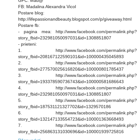
GFC: Mad@
FB: Madalina Alexandra Vicol
Postare blog:
http://lifepassionandbeauty.blogspot.com/p/giveaway.html
Postare fb:
- pagina mea: http://www.facebook.com/permalink.php?
story_fbid=232981050097031&id=1308851807
- prieteni:
1. http://www.facebook.com/permalink.php?
story_fbid=208167122590101&id=100000435045893
2. http://www.facebook.com/permalink.php?
story_fbid=277570025616820&id=100000801785437
3. http://www.facebook.com/permalink.php?
story_fbid=193378590736743&id=100000581686643
4. http://www.facebook.com/permalink.php?
story_fbid=232981050097031&id=1308851807
5. http://www.facebook.com/permalink.php?
story_fbid=187531121327702&id=1329570186
6. http://www.facebook.com/permalink.php?
story_fbid=132147133554723&id=100001363668493
7. http://www.facebook.com/permalink.php?
story_fbid=256863131030696&id=100001939725816