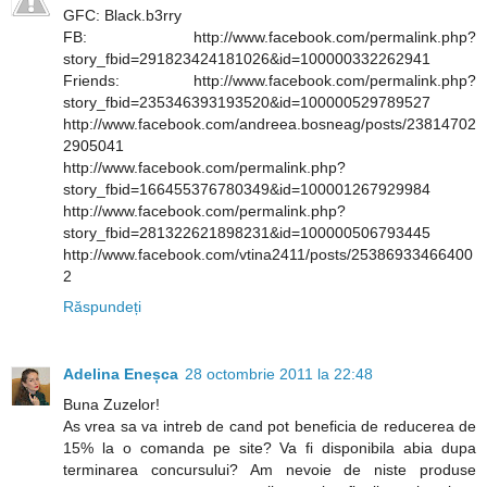
GFC: Black.b3rry
FB: http://www.facebook.com/permalink.php?
story_fbid=291823424181026&id=100000332262941
Friends: http://www.facebook.com/permalink.php?
story_fbid=235346393193520&id=100000529789527
http://www.facebook.com/andreea.bosneag/posts/23814702
2905041
http://www.facebook.com/permalink.php?
story_fbid=166455376780349&id=100001267929984
http://www.facebook.com/permalink.php?
story_fbid=281322621898231&id=100000506793445
http://www.facebook.com/vtina2411/posts/25386933466400
2
Răspundeți
Adelina Eneșca
28 octombrie 2011 la 22:48
Buna Zuzelor!
As vrea sa va intreb de cand pot beneficia de reducerea de
15% la o comanda pe site? Va fi disponibila abia dupa
terminarea concursului? Am nevoie de niste produse