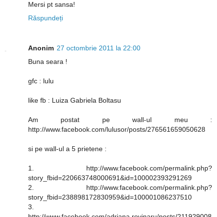
Mersi pt sansa!
Răspundeți
Anonim
27 octombrie 2011 la 22:00
Buna seara !
gfc : lulu
like fb : Luiza Gabriela Boltasu
Am postat pe wall-ul meu :
http://www.facebook.com/lulusor/posts/276561659050628
si pe wall-ul a 5 prietene :
1. http://www.facebook.com/permalink.php?
story_fbid=220663748000691&id=100002393291269
2. http://www.facebook.com/permalink.php?
story_fbid=238898172830959&id=100001086237510
3.
http://www.facebook.com/adriana.rovinaru/posts/211929008