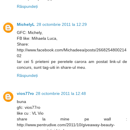
Răspundeți
MichelyL
28 octombrie 2011 la 12:29
GFC: Michely,
FB like: Mihaela Luca,
Share:
http://www.facebook.com/Michadeea/posts/2668254800214
02
Iar cei 5 prieteni pe peretele carora am postat link-ul de
concurs, sunt tag-uiti in share-ul meu.
Răspundeți
vios77ro
28 octombrie 2011 la 12:48
buna
gfc: vios77ro
like cu : VL Vio
share la mine pe wall :
http://www.pentrudive.com/2011/10/giveaway-beauty-