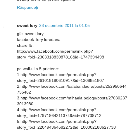
Răspundeți
sweet lory
28 octombrie 2011 la 01:05
gfc: sweet lory
facebook: lory loredana
share fb :
http://www.facebook.com/permalink.php?
story_fbid=236331883087816&id=1747394498
pe wall-ul a 5 prietene:
1.http://www.facebook.com/permalink.php?
story_fbid=261018180610917&id=1308851807
2.http://www.facebook.com/balaban.laura/posts/252950644
755462
3.http://www.facebook.com/mihaela.pojogu/posts/27030237
3013980
4.http://www.facebook.com/permalink.php?
story_fbid=179718642113749&id=787738712
5.http://www.facebook.com/permalink.php?
story_fbid=220494364682272&id=100002188627738