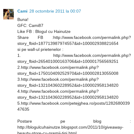
Cami
28 octombrie 2011 la 00:07
Buna!
GFC: Cami87
Like FB : Blogul cu Hainutze
Share FB :http://www.facebook.com/permalink.php?
story_fbid=187713987974557&id=100002938821654
si pe wall-ul prietenelor :
1. http://www.facebook.com/permalink.php?
story_fbid=265401000163706&id=100001756569251
2.http://www.facebook.com/permalink.php?
story_fbid=175010409252970&id=100002813055008
3.http://www.facebook.com/permalink.php?
story_fbid=132104360228952&id=100002958134820
4.http://www.facebook.com/permalink.php?
story_fbid=132104360228952&id=100002958134820
5.http://www.facebook.com/petejghea.ro/posts/1282680039
47635
Postare pe blog :
http://blogulcuhainutze.blogspot.com/2011/10/giveaway-
beauty-store-cu-premii-tigi.html