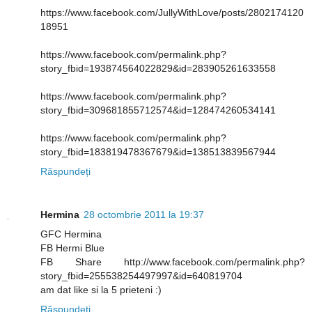
https://www.facebook.com/JullyWithLove/posts/2802174120
18951
https://www.facebook.com/permalink.php?
story_fbid=193874564022829&id=283905261633558
https://www.facebook.com/permalink.php?
story_fbid=309681855712574&id=128474260534141
https://www.facebook.com/permalink.php?
story_fbid=183819478367679&id=138513839567944
Răspundeți
Hermina
28 octombrie 2011 la 19:37
GFC Hermina
FB Hermi Blue
FB Share http://www.facebook.com/permalink.php?
story_fbid=255538254497997&id=640819704
am dat like si la 5 prieteni :)
Răspundeți