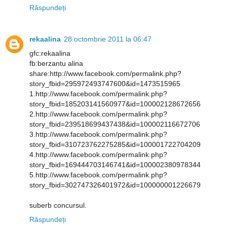
Răspundeți
rekaalina
28 octombrie 2011 la 06:47
gfc:rekaalina
fb:berzantu alina
share:http://www.facebook.com/permalink.php?
story_fbid=295972493747600&id=1473515965
1.http://www.facebook.com/permalink.php?
story_fbid=185203141560977&id=100002128672656
2.http://www.facebook.com/permalink.php?
story_fbid=239518699437438&id=100002116672706
3.http://www.facebook.com/permalink.php?
story_fbid=310723762275285&id=100001722704209
4.http://www.facebook.com/permalink.php?
story_fbid=169444703146741&id=100002380978344
5.http://www.facebook.com/permalink.php?
story_fbid=302747326401972&id=100000001226679
suberb concursul.
Răspundeți