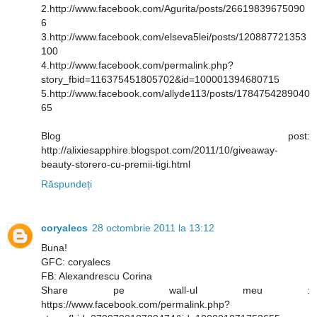
2.http://www.facebook.com/Agurita/posts/26619839675090
6
3.http://www.facebook.com/elseva5lei/posts/120887721353
100
4.http://www.facebook.com/permalink.php?
story_fbid=116375451805702&id=100001394680715
5.http://www.facebook.com/allyde113/posts/1784754289040
65
Blog post:
http://alixiesapphire.blogspot.com/2011/10/giveaway-
beauty-storero-cu-premii-tigi.html
Răspundeți
coryalecs
28 octombrie 2011 la 13:12
Buna!
GFC: coryalecs
FB: Alexandrescu Corina
Share pe wall-ul meu :
https://www.facebook.com/permalink.php?