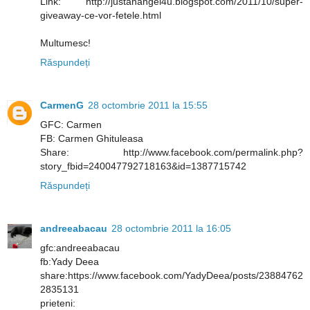
Link: http://justanangel4u.blogspot.com/2011/10/super-
giveaway-ce-vor-fetele.html
Multumesc!
Răspundeți
CarmenG
28 octombrie 2011 la 15:55
GFC: Carmen
FB: Carmen Ghituleasa
Share: http://www.facebook.com/permalink.php?
story_fbid=240047792718163&id=1387715742
Răspundeți
andreeabacau
28 octombrie 2011 la 16:05
gfc:andreeabacau
fb:Yady Deea
share:https://www.facebook.com/YadyDeea/posts/23884762
2835131
prieteni: