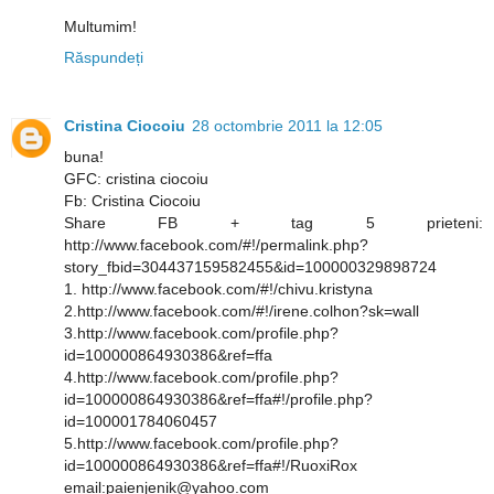
Multumim!
Răspundeți
Cristina Ciocoiu
28 octombrie 2011 la 12:05
buna!
GFC: cristina ciocoiu
Fb: Cristina Ciocoiu
Share FB + tag 5 prieteni:
http://www.facebook.com/#!/permalink.php?
story_fbid=304437159582455&id=100000329898724
1. http://www.facebook.com/#!/chivu.kristyna
2.http://www.facebook.com/#!/irene.colhon?sk=wall
3.http://www.facebook.com/profile.php?
id=100000864930386&ref=ffa
4.http://www.facebook.com/profile.php?
id=100000864930386&ref=ffa#!/profile.php?
id=100001784060457
5.http://www.facebook.com/profile.php?
id=100000864930386&ref=ffa#!/RuoxiRox
email:paienjenik@yahoo.com