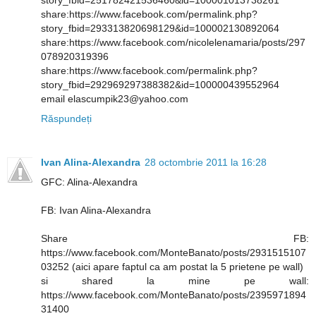
story_fbid=251782421536460&id=100001013738261
share:https://www.facebook.com/permalink.php?
story_fbid=293313820698129&id=100002130892064
share:https://www.facebook.com/nicolelenamaria/posts/297
078920319396
share:https://www.facebook.com/permalink.php?
story_fbid=292969297388382&id=100000439552964
email elascumpik23@yahoo.com
Răspundeți
Ivan Alina-Alexandra
28 octombrie 2011 la 16:28
GFC: Alina-Alexandra
FB: Ivan Alina-Alexandra
Share FB:
https://www.facebook.com/MonteBanato/posts/2931515107
03252 (aici apare faptul ca am postat la 5 prietene pe wall)
si shared la mine pe wall:
https://www.facebook.com/MonteBanato/posts/2395971894
31400