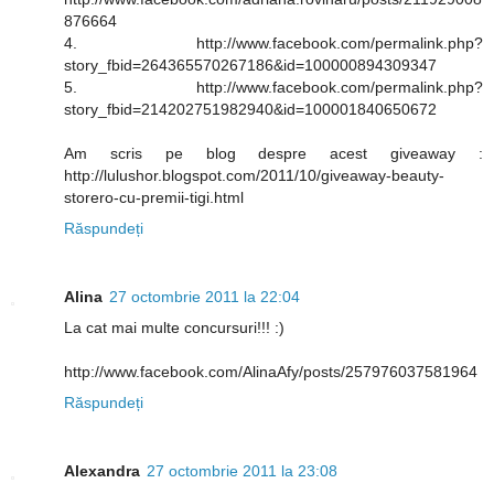
876664
4. http://www.facebook.com/permalink.php?
story_fbid=264365570267186&id=100000894309347
5. http://www.facebook.com/permalink.php?
story_fbid=214202751982940&id=100001840650672
Am scris pe blog despre acest giveaway :
http://lulushor.blogspot.com/2011/10/giveaway-beauty-
storero-cu-premii-tigi.html
Răspundeți
Alina
27 octombrie 2011 la 22:04
La cat mai multe concursuri!!! :)
http://www.facebook.com/AlinaAfy/posts/257976037581964
Răspundeți
Alexandra
27 octombrie 2011 la 23:08