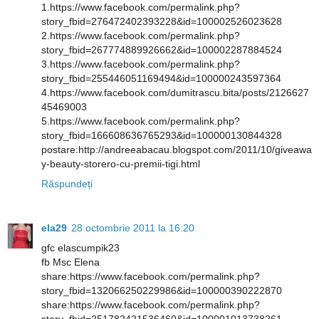
1.https://www.facebook.com/permalink.php?
story_fbid=276472402393228&id=100002526023628
2.https://www.facebook.com/permalink.php?
story_fbid=267774889926662&id=100002287884524
3.https://www.facebook.com/permalink.php?
story_fbid=255446051169494&id=100000243597364
4.https://www.facebook.com/dumitrascu.bita/posts/2126627
45469003
5.https://www.facebook.com/permalink.php?
story_fbid=166608636765293&id=100000130844328
postare:http://andreeabacau.blogspot.com/2011/10/giveawa
y-beauty-storero-cu-premii-tigi.html
Răspundeți
ela29
28 octombrie 2011 la 16:20
gfc elascumpik23
fb Msc Elena
share:https://www.facebook.com/permalink.php?
story_fbid=132066250229986&id=100000390222870
share:https://www.facebook.com/permalink.php?