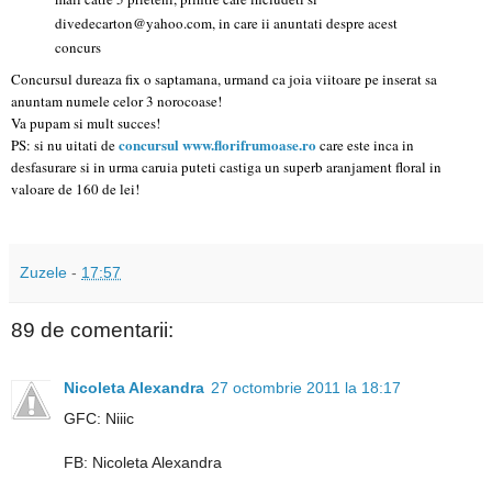
divedecarton@yahoo.com, in care ii anuntati despre acest
concurs
Concursul dureaza fix o saptamana, urmand ca joia viitoare pe inserat sa
anuntam numele celor 3 norocoase!
Va pupam si mult succes!
concursul www.florifrumoase.ro
PS: si nu uitati de
care este inca in
desfasurare si in urma caruia puteti castiga un superb aranjament floral in
valoare de 160 de lei!
Zuzele
-
17:57
89 de comentarii:
Nicoleta Alexandra
27 octombrie 2011 la 18:17
GFC: Niiic
FB: Nicoleta Alexandra