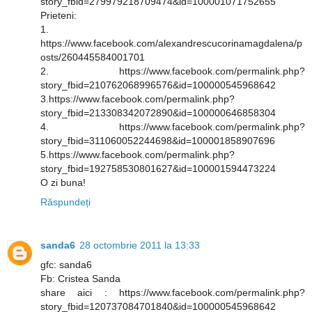
story_fbid=279979218709474&id=100001071752655
Prieteni:
1.
https://www.facebook.com/alexandrescucorinamagdalena/p
osts/260445584001701
2. https://www.facebook.com/permalink.php?
story_fbid=210762068996576&id=100000545968642
3.https://www.facebook.com/permalink.php?
story_fbid=213308342072890&id=100000646858304
4. https://www.facebook.com/permalink.php?
story_fbid=311060052244698&id=100001858907696
5.https://www.facebook.com/permalink.php?
story_fbid=192758530801627&id=100001594473224
O zi buna!
Răspundeți
sanda6
28 octombrie 2011 la 13:33
gfc: sanda6
Fb: Cristea Sanda
share aici : https://www.facebook.com/permalink.php?
story_fbid=120737084701840&id=100000545968642