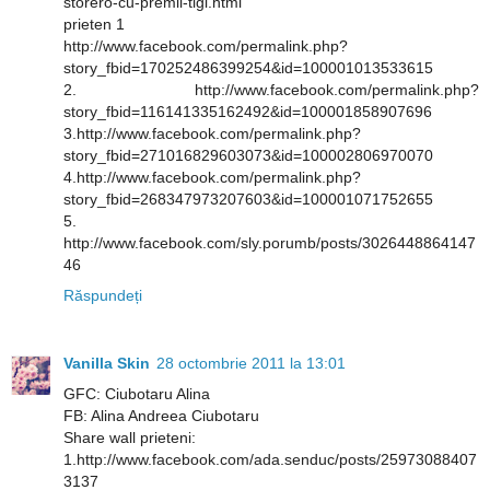
storero-cu-premii-tigi.html
prieten 1
http://www.facebook.com/permalink.php?
story_fbid=170252486399254&id=100001013533615
2. http://www.facebook.com/permalink.php?
story_fbid=116141335162492&id=100001858907696
3.http://www.facebook.com/permalink.php?
story_fbid=271016829603073&id=100002806970070
4.http://www.facebook.com/permalink.php?
story_fbid=268347973207603&id=100001071752655
5.
http://www.facebook.com/sly.porumb/posts/3026448864147
46
Răspundeți
Vanilla Skin
28 octombrie 2011 la 13:01
GFC: Ciubotaru Alina
FB: Alina Andreea Ciubotaru
Share wall prieteni:
1.http://www.facebook.com/ada.senduc/posts/25973088407
3137