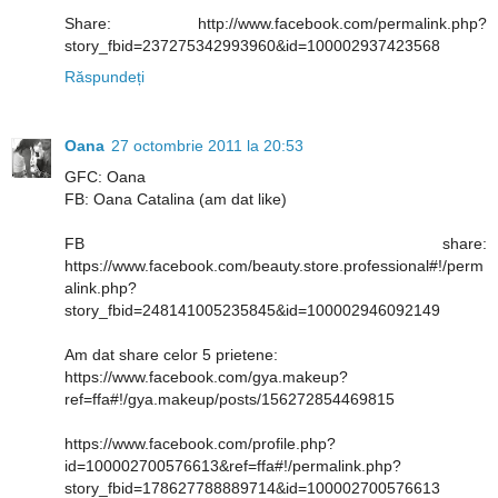
Share: http://www.facebook.com/permalink.php?
story_fbid=237275342993960&id=100002937423568
Răspundeți
Oana
27 octombrie 2011 la 20:53
GFC: Oana
FB: Oana Catalina (am dat like)
FB share:
https://www.facebook.com/beauty.store.professional#!/perm
alink.php?
story_fbid=248141005235845&id=100002946092149
Am dat share celor 5 prietene:
https://www.facebook.com/gya.makeup?
ref=ffa#!/gya.makeup/posts/156272854469815
https://www.facebook.com/profile.php?
id=100002700576613&ref=ffa#!/permalink.php?
story_fbid=178627788889714&id=100002700576613