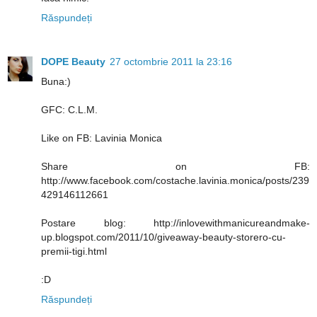
Răspundeți
DOPE Beauty
27 octombrie 2011 la 23:16
Buna:)
GFC: C.L.M.
Like on FB: Lavinia Monica
Share on FB:
http://www.facebook.com/costache.lavinia.monica/posts/239
429146112661
Postare blog: http://inlovewithmanicureandmake-
up.blogspot.com/2011/10/giveaway-beauty-storero-cu-
premii-tigi.html
:D
Răspundeți