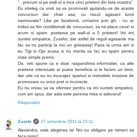
"...precum si pe wall-ul a inca cinci prieteni din lista voastra"
Eu inteleg ca vreti sa va promovati ajutandu-va de aceste
concursuri dar chiar asa, cu riscul agasarii lumii
nevinovate? Like pe facebook, urmarire prin gfc - nu ar
trebui sa fim conditionati de concursuri, sa ne placa ceva! si
acum si spam: postarea pe wall-ul a 5 prieteni! Voi imi
sunteti simpatice, Zuzelor, dar astfel de reguli agasante ma
fac sa nu particip la nici un giveaway! Pana la urma am si
eu Tigi si Opi acasa si nu merita sa fac eu spam pentru
niste simple premii.
Da, veti spune ca e doar raspandirea informatiei, ca alte
prietene interesate ar putea beneficia si le facem un bine,
dar uite ca eu nu incurajez spamul si metodele invazive de
promovare cu orice pret si incorecte.
Eu nu vreau sa va ofensez pentru ca imi sunteti simpatice,
cum am spus, dar asta este parerea mea si adevarul!
Răspundeți
Zuzele
27 octombrie 2011 la 23:11
Alexandra, este alegerea ta! Noi nu obligam pe nimeni sa
faca nimic!