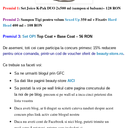
Premiul 1
: Set Joico K-Pak DUO 2x500 ml (sampon si balsam)– 128 RON
Premiul 2
: Sampon Tigi pentru volum
Sexed Up
350 ml + Fixativ
Hard
Head
400 ml – 108 RON
Premiul 3
:
Set OPI
Top Coat + Base Coat – 56 RON
De asemeni, toti cei
care participa la concurs primesc 15% reducere
pentru orice comanda, printr-un cod de voucher oferit de
beauty-store.ro
.
Ce trebuie sa faceti voi:
Sa ne urmariti blogul prin GFC
Sa dati like paginii beauty-store
AICI
Sa postati la voi pe wall linkul catre pagina concursului de
precum si pe wall-ul a inca cinci prieteni din
la noi de pe blog,
lista voastra
D
aca
aveti blog, ar fi dragut sa scrieti cateva randuri despre acest
concurs plus link activ catre blogul nostru
Daca nu aveti cont de Facebook si nici blog, puteti trimite un
mail catre 5 prieteni, printre care includeti si