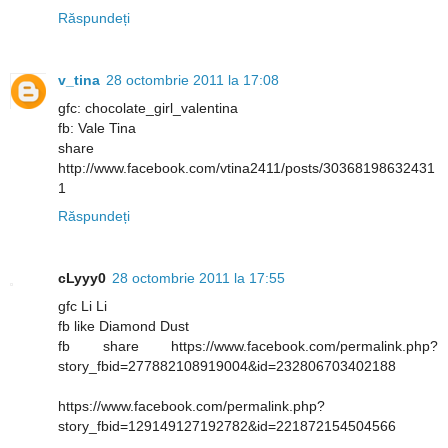
Răspundeți
v_tina
28 octombrie 2011 la 17:08
gfc: chocolate_girl_valentina
fb: Vale Tina
share
http://www.facebook.com/vtina2411/posts/30368198632431
1
Răspundeți
cLyyy0
28 octombrie 2011 la 17:55
gfc Li Li
fb like Diamond Dust
fb share https://www.facebook.com/permalink.php?
story_fbid=277882108919004&id=232806703402188
https://www.facebook.com/permalink.php?
story_fbid=129149127192782&id=221872154504566