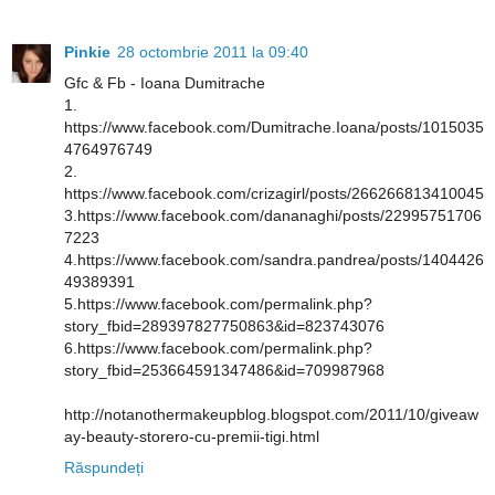
Pinkie
28 octombrie 2011 la 09:40
Gfc & Fb - Ioana Dumitrache
1.
https://www.facebook.com/Dumitrache.Ioana/posts/1015035
4764976749
2.
https://www.facebook.com/crizagirl/posts/266266813410045
3.https://www.facebook.com/dananaghi/posts/22995751706
7223
4.https://www.facebook.com/sandra.pandrea/posts/1404426
49389391
5.https://www.facebook.com/permalink.php?
story_fbid=289397827750863&id=823743076
6.https://www.facebook.com/permalink.php?
story_fbid=253664591347486&id=709987968
http://notanothermakeupblog.blogspot.com/2011/10/giveaw
ay-beauty-storero-cu-premii-tigi.html
Răspundeți