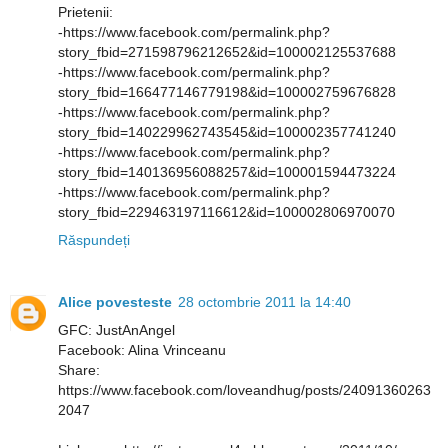
Prietenii:
-https://www.facebook.com/permalink.php?
story_fbid=271598796212652&id=100002125537688
-https://www.facebook.com/permalink.php?
story_fbid=166477146779198&id=100002759676828
-https://www.facebook.com/permalink.php?
story_fbid=140229962743545&id=100002357741240
-https://www.facebook.com/permalink.php?
story_fbid=140136956088257&id=100001594473224
-https://www.facebook.com/permalink.php?
story_fbid=229463197116612&id=100002806970070
Răspundeți
Alice povesteste
28 octombrie 2011 la 14:40
GFC: JustAnAngel
Facebook: Alina Vrinceanu
Share:
https://www.facebook.com/loveandhug/posts/24091360263
2047