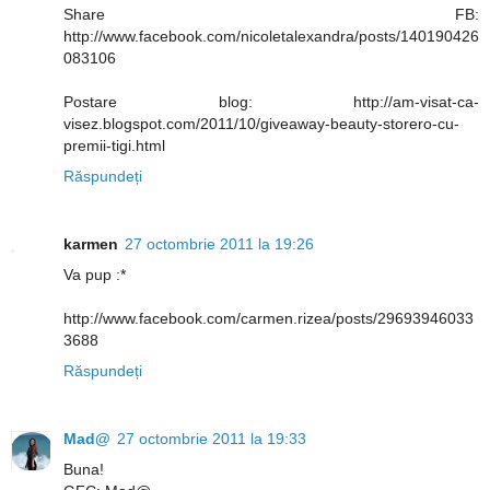
Share FB:
http://www.facebook.com/nicoletalexandra/posts/140190426
083106
Postare blog: http://am-visat-ca-
visez.blogspot.com/2011/10/giveaway-beauty-storero-cu-
premii-tigi.html
Răspundeți
karmen
27 octombrie 2011 la 19:26
Va pup :*
http://www.facebook.com/carmen.rizea/posts/29693946033
3688
Răspundeți
Mad@
27 octombrie 2011 la 19:33
Buna!