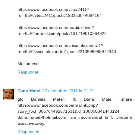
https://www.facebook.com/vtina2411?
ref=ffa#!/vtina2411/posts/193253844084164
https://www.facebook.com/nurdiekleine?
ref=ffa#!/nurdiekleine/posts/131719010264622
https://www.facebook.com/voicu.alexandra1?
ref=ffa#!/voicu.alexandra1/posts/210996988972340
Multumesc!
Răspundeți
Dana Matei
27 octombrie 2011 la 21:21
gfc Daniela Matei, fb Dana Matei, share
https://www.facebook.com/permalink.php?
story_fbid=306764492671631&id=100000341443124
dana.matei@hotmail.com, am recomandat la 5 prietene
acest iveaway.
Răspundeți