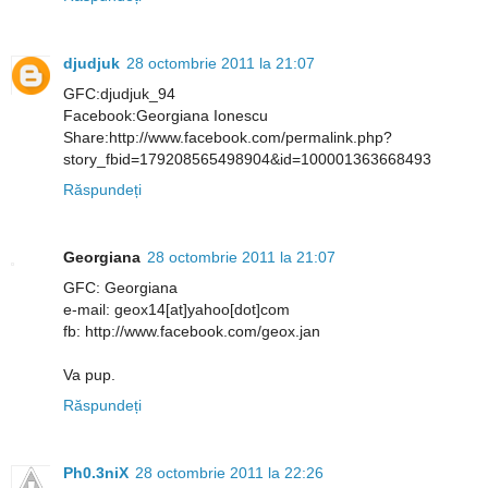
djudjuk
28 octombrie 2011 la 21:07
GFC:djudjuk_94
Facebook:Georgiana Ionescu
Share:http://www.facebook.com/permalink.php?
story_fbid=179208565498904&id=100001363668493
Răspundeți
Georgiana
28 octombrie 2011 la 21:07
GFC: Georgiana
e-mail: geox14[at]yahoo[dot]com
fb: http://www.facebook.com/geox.jan
Va pup.
Răspundeți
Ph0.3niX
28 octombrie 2011 la 22:26