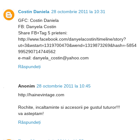
Costin Daniela
28 octombrie 2011 la 10:31
GFC: Costin Daniela
FB: Danyela Costin
Share FB+Tag 5 prieteni:
http://www.facebook.com/danyelacostin/timeline/story?
ut=3&wstart=1319700470&wend=1319873269&hash=-5854
995290714744562
e-mail: danyela_costin@yahoo.com
Răspundeți
Anonim
28 octombrie 2011 la 10:45
http://hainevintage.com
Rochite, incaltaminte si accesorii pe gustul tuturor!!!
va asteptam!
Răspundeți